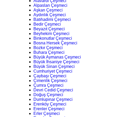
Alavardı Çeşmeci
Alpaslan Çeşmeci
Aşkan Çeşmeci
Aydınlık Çeşmeci
Batıhadimi Çeşmeci
Bedir Çeşmeci
Beyazıt Çeşmeci
Beyhekim Çeşmeci
Binkonutlar Çeşmeci
Bosna Hersek Çeşmeci
Bozkır Çeşmeci
Buhara Çeşmeci
Büyük Aymanas Çeşmeci
Büyük İhsaniye Çeşmeci
Büyük Sinan Çeşmeci
Cumhuriyet Çeşmeci
Çaybaşı Çeşmeci
Çimenlik Çeşmeci
Çumra Çeşmeci
Devri Cedid Çeşmeci
Doğuş Çeşmeci
Dumlupınar Çeşmeci
Erenköy Çeşmeci
Erenler Çeşmeci
Erler Çeşmeci