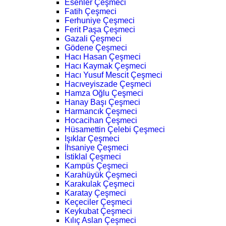
Esenler Çeşmeci
Fatih Çeşmeci
Ferhuniye Çeşmeci
Ferit Paşa Çeşmeci
Gazali Çeşmeci
Gödene Çeşmeci
Hacı Hasan Çeşmeci
Hacı Kaymak Çeşmeci
Hacı Yusuf Mescit Çeşmeci
Hacıveyiszade Çeşmeci
Hamza Oğlu Çeşmeci
Hanay Başı Çeşmeci
Harmancık Çeşmeci
Hocacihan Çeşmeci
Hüsamettin Çelebi Çeşmeci
Işıklar Çeşmeci
İhsaniye Çeşmeci
İstiklal Çeşmeci
Kampüs Çeşmeci
Karahüyük Çeşmeci
Karakulak Çeşmeci
Karatay Çeşmeci
Keçeciler Çeşmeci
Keykubat Çeşmeci
Kılıç Aslan Çeşmeci