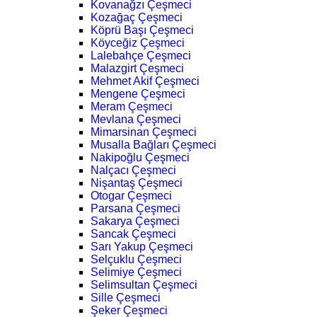
Kovanağzı Çeşmeci
Kozağaç Çeşmeci
Köprü Başı Çeşmeci
Köyceğiz Çeşmeci
Lalebahçe Çeşmeci
Malazgirt Çeşmeci
Mehmet Akif Çeşmeci
Mengene Çeşmeci
Meram Çeşmeci
Mevlana Çeşmeci
Mimarsinan Çeşmeci
Musalla Bağları Çeşmeci
Nakipoğlu Çeşmeci
Nalçacı Çeşmeci
Nişantaş Çeşmeci
Otogar Çeşmeci
Parsana Çeşmeci
Sakarya Çeşmeci
Sancak Çeşmeci
Sarı Yakup Çeşmeci
Selçuklu Çeşmeci
Selimiye Çeşmeci
Selimsultan Çeşmeci
Sille Çeşmeci
Şeker Çeşmeci