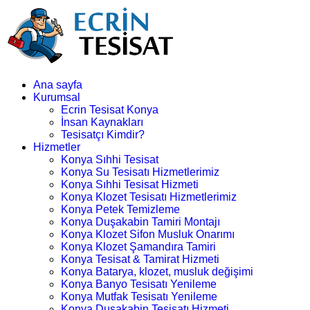
Ana sayfa
Kurumsal
Ecrin Tesisat Konya
İnsan Kaynakları
Tesisatçı Kimdir?
Hizmetler
Konya Sıhhi Tesisat
Konya Su Tesisatı Hizmetlerimiz
Konya Sıhhi Tesisat Hizmeti
Konya Klozet Tesisatı Hizmetlerimiz
Konya Petek Temizleme
Konya Duşakabin Tamiri Montajı
Konya Klozet Sifon Musluk Onarımı
Konya Klozet Şamandıra Tamiri
Konya Tesisat & Tamirat Hizmeti
Konya Batarya, klozet, musluk değişimi
Konya Banyo Tesisatı Yenileme
Konya Mutfak Tesisatı Yenileme
Konya Duşakabin Tesisatı Hizmeti