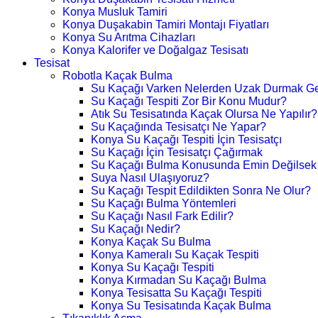
Konya Musluk Tamiri
Konya Duşakabin Tamiri Montajı Fiyatları
Konya Su Arıtma Cihazları
Konya Kalorifer ve Doğalgaz Tesisatı
Tesisat
Robotla Kaçak Bulma
Su Kaçağı Varken Nelerden Uzak Durmak Ge
Su Kaçağı Tespiti Zor Bir Konu Mudur?
Atık Su Tesisatında Kaçak Olursa Ne Yapılır?
Su Kaçağında Tesisatçı Ne Yapar?
Konya Su Kaçağı Tespiti İçin Tesisatçı
Su Kaçağı İçin Tesisatçı Çağırmak
Su Kaçağı Bulma Konusunda Emin Değilsek
Suya Nasıl Ulaşıyoruz?
Su Kaçağı Tespit Edildikten Sonra Ne Olur?
Su Kaçağı Bulma Yöntemleri
Su Kaçağı Nasıl Fark Edilir?
Su Kaçağı Nedir?
Konya Kaçak Su Bulma
Konya Kameralı Su Kaçak Tespiti
Konya Su Kaçağı Tespiti
Konya Kırmadan Su Kaçağı Bulma
Konya Tesisatta Su Kaçağı Tespiti
Konya Su Tesisatında Kaçak Bulma