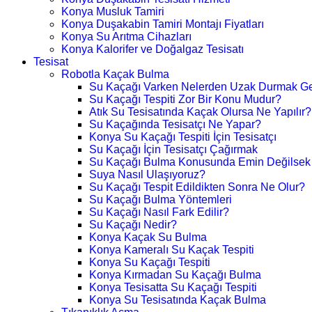
Konya Musluk Tamiri
Konya Duşakabin Tamiri Montajı Fiyatları
Konya Su Arıtma Cihazları
Konya Kalorifer ve Doğalgaz Tesisatı
Tesisat
Robotla Kaçak Bulma
Su Kaçağı Varken Nelerden Uzak Durmak Ge
Su Kaçağı Tespiti Zor Bir Konu Mudur?
Atık Su Tesisatında Kaçak Olursa Ne Yapılır?
Su Kaçağında Tesisatçı Ne Yapar?
Konya Su Kaçağı Tespiti İçin Tesisatçı
Su Kaçağı İçin Tesisatçı Çağırmak
Su Kaçağı Bulma Konusunda Emin Değilsek
Suya Nasıl Ulaşıyoruz?
Su Kaçağı Tespit Edildikten Sonra Ne Olur?
Su Kaçağı Bulma Yöntemleri
Su Kaçağı Nasıl Fark Edilir?
Su Kaçağı Nedir?
Konya Kaçak Su Bulma
Konya Kameralı Su Kaçak Tespiti
Konya Su Kaçağı Tespiti
Konya Kırmadan Su Kaçağı Bulma
Konya Tesisatta Su Kaçağı Tespiti
Konya Su Tesisatında Kaçak Bulma