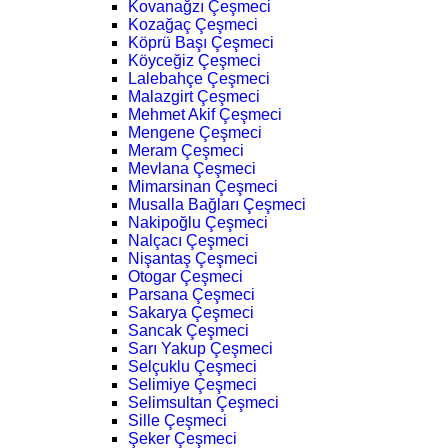
Kovanağzı Çeşmeci
Kozağaç Çeşmeci
Köprü Başı Çeşmeci
Köyceğiz Çeşmeci
Lalebahçe Çeşmeci
Malazgirt Çeşmeci
Mehmet Akif Çeşmeci
Mengene Çeşmeci
Meram Çeşmeci
Mevlana Çeşmeci
Mimarsinan Çeşmeci
Musalla Bağları Çeşmeci
Nakipoğlu Çeşmeci
Nalçacı Çeşmeci
Nişantaş Çeşmeci
Otogar Çeşmeci
Parsana Çeşmeci
Sakarya Çeşmeci
Sancak Çeşmeci
Sarı Yakup Çeşmeci
Selçuklu Çeşmeci
Selimiye Çeşmeci
Selimsultan Çeşmeci
Sille Çeşmeci
Şeker Çeşmeci