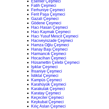
Esenler Çeşmeci
Fatih Çeşmeci
Ferhuniye Çeşmeci
Ferit Paşa Çeşmeci
Gazali Çeşmeci
Gödene Çeşmeci
Hacı Hasan Çeşmeci
Hacı Kaymak Çeşmeci
Hacı Yusuf Mescit Çeşmeci
Hacıveyiszade Çeşmeci
Hamza Oğlu Çeşmeci
Hanay Başı Çeşmeci
Harmancık Çeşmeci
Hocacihan Çeşmeci
Hüsamettin Çelebi Çeşmeci
Işıklar Çeşmeci
İhsaniye Çeşmeci
İstiklal Çeşmeci
Kampüs Çeşmeci
Karahüyük Çeşmeci
Karakulak Çeşmeci
Karatay Çeşmeci
Keçeciler Çeşmeci
Keykubat Çeşmeci
Kılıç Aslan Çeşmeci