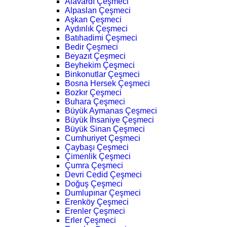
Alavardı Çeşmeci
Alpaslan Çeşmeci
Aşkan Çeşmeci
Aydınlık Çeşmeci
Batıhadimi Çeşmeci
Bedir Çeşmeci
Beyazıt Çeşmeci
Beyhekim Çeşmeci
Binkonutlar Çeşmeci
Bosna Hersek Çeşmeci
Bozkır Çeşmeci
Buhara Çeşmeci
Büyük Aymanas Çeşmeci
Büyük İhsaniye Çeşmeci
Büyük Sinan Çeşmeci
Cumhuriyet Çeşmeci
Çaybaşı Çeşmeci
Çimenlik Çeşmeci
Çumra Çeşmeci
Devri Cedid Çeşmeci
Doğuş Çeşmeci
Dumlupınar Çeşmeci
Erenköy Çeşmeci
Erenler Çeşmeci
Erler Çeşmeci