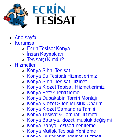
Ana sayfa
Kurumsal
Ecrin Tesisat Konya
İnsan Kaynakları
Tesisatçı Kimdir?
Hizmetler
Konya Sıhhi Tesisat
Konya Su Tesisatı Hizmetlerimiz
Konya Sıhhi Tesisat Hizmeti
Konya Klozet Tesisatı Hizmetlerimiz
Konya Petek Temizleme
Konya Duşakabin Tamiri Montajı
Konya Klozet Sifon Musluk Onarımı
Konya Klozet Şamandıra Tamiri
Konya Tesisat & Tamirat Hizmeti
Konya Batarya, klozet, musluk değişimi
Konya Banyo Tesisatı Yenileme
Konya Mutfak Tesisatı Yenileme
Konya Duşakabin Tesisatı Hizmeti