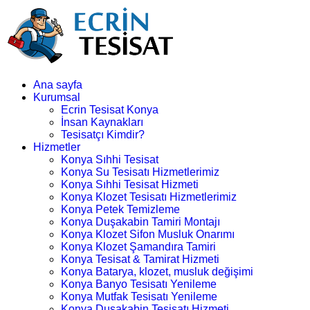
Ana sayfa
Kurumsal
Ecrin Tesisat Konya
İnsan Kaynakları
Tesisatçı Kimdir?
Hizmetler
Konya Sıhhi Tesisat
Konya Su Tesisatı Hizmetlerimiz
Konya Sıhhi Tesisat Hizmeti
Konya Klozet Tesisatı Hizmetlerimiz
Konya Petek Temizleme
Konya Duşakabin Tamiri Montajı
Konya Klozet Sifon Musluk Onarımı
Konya Klozet Şamandıra Tamiri
Konya Tesisat & Tamirat Hizmeti
Konya Batarya, klozet, musluk değişimi
Konya Banyo Tesisatı Yenileme
Konya Mutfak Tesisatı Yenileme
Konya Duşakabin Tesisatı Hizmeti