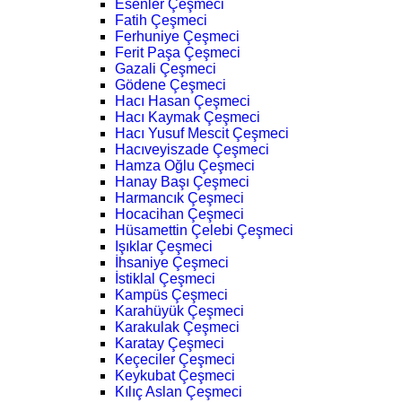
Esenler Çeşmeci
Fatih Çeşmeci
Ferhuniye Çeşmeci
Ferit Paşa Çeşmeci
Gazali Çeşmeci
Gödene Çeşmeci
Hacı Hasan Çeşmeci
Hacı Kaymak Çeşmeci
Hacı Yusuf Mescit Çeşmeci
Hacıveyiszade Çeşmeci
Hamza Oğlu Çeşmeci
Hanay Başı Çeşmeci
Harmancık Çeşmeci
Hocacihan Çeşmeci
Hüsamettin Çelebi Çeşmeci
Işıklar Çeşmeci
İhsaniye Çeşmeci
İstiklal Çeşmeci
Kampüs Çeşmeci
Karahüyük Çeşmeci
Karakulak Çeşmeci
Karatay Çeşmeci
Keçeciler Çeşmeci
Keykubat Çeşmeci
Kılıç Aslan Çeşmeci