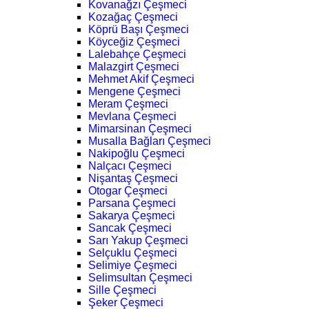
Kovanağzı Çeşmeci
Kozağaç Çeşmeci
Köprü Başı Çeşmeci
Köyceğiz Çeşmeci
Lalebahçe Çeşmeci
Malazgirt Çeşmeci
Mehmet Akif Çeşmeci
Mengene Çeşmeci
Meram Çeşmeci
Mevlana Çeşmeci
Mimarsinan Çeşmeci
Musalla Bağları Çeşmeci
Nakipoğlu Çeşmeci
Nalçacı Çeşmeci
Nişantaş Çeşmeci
Otogar Çeşmeci
Parsana Çeşmeci
Sakarya Çeşmeci
Sancak Çeşmeci
Sarı Yakup Çeşmeci
Selçuklu Çeşmeci
Selimiye Çeşmeci
Selimsultan Çeşmeci
Sille Çeşmeci
Şeker Çeşmeci