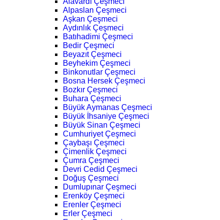
Alavardı Çeşmeci
Alpaslan Çeşmeci
Aşkan Çeşmeci
Aydınlık Çeşmeci
Batıhadimi Çeşmeci
Bedir Çeşmeci
Beyazıt Çeşmeci
Beyhekim Çeşmeci
Binkonutlar Çeşmeci
Bosna Hersek Çeşmeci
Bozkır Çeşmeci
Buhara Çeşmeci
Büyük Aymanas Çeşmeci
Büyük İhsaniye Çeşmeci
Büyük Sinan Çeşmeci
Cumhuriyet Çeşmeci
Çaybaşı Çeşmeci
Çimenlik Çeşmeci
Çumra Çeşmeci
Devri Cedid Çeşmeci
Doğuş Çeşmeci
Dumlupınar Çeşmeci
Erenköy Çeşmeci
Erenler Çeşmeci
Erler Çeşmeci