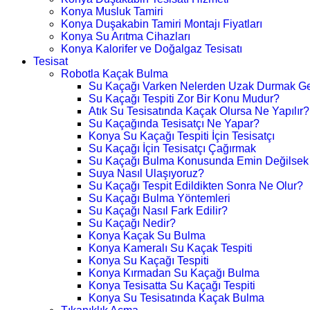
Konya Musluk Tamiri
Konya Duşakabin Tamiri Montajı Fiyatları
Konya Su Arıtma Cihazları
Konya Kalorifer ve Doğalgaz Tesisatı
Tesisat
Robotla Kaçak Bulma
Su Kaçağı Varken Nelerden Uzak Durmak Ge
Su Kaçağı Tespiti Zor Bir Konu Mudur?
Atık Su Tesisatında Kaçak Olursa Ne Yapılır?
Su Kaçağında Tesisatçı Ne Yapar?
Konya Su Kaçağı Tespiti İçin Tesisatçı
Su Kaçağı İçin Tesisatçı Çağırmak
Su Kaçağı Bulma Konusunda Emin Değilsek
Suya Nasıl Ulaşıyoruz?
Su Kaçağı Tespit Edildikten Sonra Ne Olur?
Su Kaçağı Bulma Yöntemleri
Su Kaçağı Nasıl Fark Edilir?
Su Kaçağı Nedir?
Konya Kaçak Su Bulma
Konya Kameralı Su Kaçak Tespiti
Konya Su Kaçağı Tespiti
Konya Kırmadan Su Kaçağı Bulma
Konya Tesisatta Su Kaçağı Tespiti
Konya Su Tesisatında Kaçak Bulma