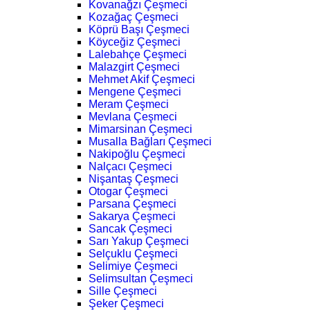
Kovanağzı Çeşmeci
Kozağaç Çeşmeci
Köprü Başı Çeşmeci
Köyceğiz Çeşmeci
Lalebahçe Çeşmeci
Malazgirt Çeşmeci
Mehmet Akif Çeşmeci
Mengene Çeşmeci
Meram Çeşmeci
Mevlana Çeşmeci
Mimarsinan Çeşmeci
Musalla Bağları Çeşmeci
Nakipoğlu Çeşmeci
Nalçacı Çeşmeci
Nişantaş Çeşmeci
Otogar Çeşmeci
Parsana Çeşmeci
Sakarya Çeşmeci
Sancak Çeşmeci
Sarı Yakup Çeşmeci
Selçuklu Çeşmeci
Selimiye Çeşmeci
Selimsultan Çeşmeci
Sille Çeşmeci
Şeker Çeşmeci