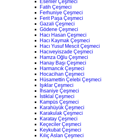
Esenler Çeşmeci
Fatih Çeşmeci
Ferhuniye Çeşmeci
Ferit Paşa Çeşmeci
Gazali Çeşmeci
Gödene Çeşmeci
Hacı Hasan Çeşmeci
Hacı Kaymak Çeşmeci
Hacı Yusuf Mescit Çeşmeci
Hacıveyiszade Çeşmeci
Hamza Oğlu Çeşmeci
Hanay Başı Çeşmeci
Harmancık Çeşmeci
Hocacihan Çeşmeci
Hüsamettin Çelebi Çeşmeci
Işıklar Çeşmeci
İhsaniye Çeşmeci
İstiklal Çeşmeci
Kampüs Çeşmeci
Karahüyük Çeşmeci
Karakulak Çeşmeci
Karatay Çeşmeci
Keçeciler Çeşmeci
Keykubat Çeşmeci
Kılıç Aslan Çeşmeci