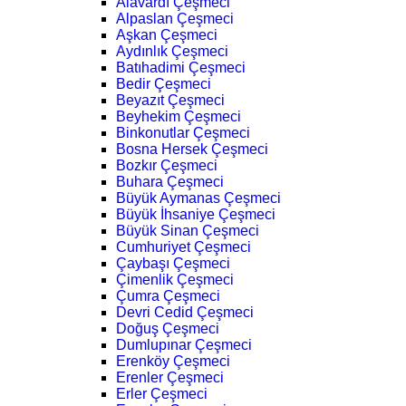
Alavardı Çeşmeci
Alpaslan Çeşmeci
Aşkan Çeşmeci
Aydınlık Çeşmeci
Batıhadimi Çeşmeci
Bedir Çeşmeci
Beyazıt Çeşmeci
Beyhekim Çeşmeci
Binkonutlar Çeşmeci
Bosna Hersek Çeşmeci
Bozkır Çeşmeci
Buhara Çeşmeci
Büyük Aymanas Çeşmeci
Büyük İhsaniye Çeşmeci
Büyük Sinan Çeşmeci
Cumhuriyet Çeşmeci
Çaybaşı Çeşmeci
Çimenlik Çeşmeci
Çumra Çeşmeci
Devri Cedid Çeşmeci
Doğuş Çeşmeci
Dumlupınar Çeşmeci
Erenköy Çeşmeci
Erenler Çeşmeci
Erler Çeşmeci