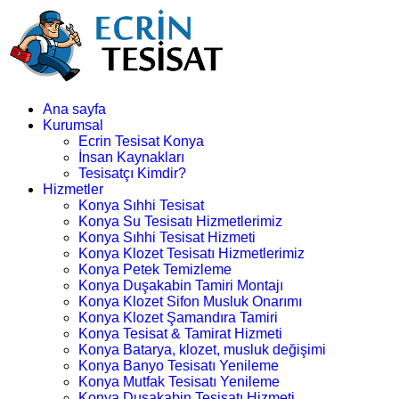
Ana sayfa
Kurumsal
Ecrin Tesisat Konya
İnsan Kaynakları
Tesisatçı Kimdir?
Hizmetler
Konya Sıhhi Tesisat
Konya Su Tesisatı Hizmetlerimiz
Konya Sıhhi Tesisat Hizmeti
Konya Klozet Tesisatı Hizmetlerimiz
Konya Petek Temizleme
Konya Duşakabin Tamiri Montajı
Konya Klozet Sifon Musluk Onarımı
Konya Klozet Şamandıra Tamiri
Konya Tesisat & Tamirat Hizmeti
Konya Batarya, klozet, musluk değişimi
Konya Banyo Tesisatı Yenileme
Konya Mutfak Tesisatı Yenileme
Konya Duşakabin Tesisatı Hizmeti