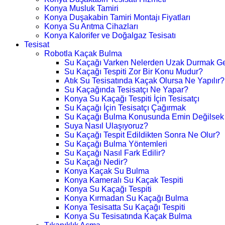
Konya Musluk Tamiri
Konya Duşakabin Tamiri Montajı Fiyatları
Konya Su Arıtma Cihazları
Konya Kalorifer ve Doğalgaz Tesisatı
Tesisat
Robotla Kaçak Bulma
Su Kaçağı Varken Nelerden Uzak Durmak Ge
Su Kaçağı Tespiti Zor Bir Konu Mudur?
Atık Su Tesisatında Kaçak Olursa Ne Yapılır?
Su Kaçağında Tesisatçı Ne Yapar?
Konya Su Kaçağı Tespiti İçin Tesisatçı
Su Kaçağı İçin Tesisatçı Çağırmak
Su Kaçağı Bulma Konusunda Emin Değilsek
Suya Nasıl Ulaşıyoruz?
Su Kaçağı Tespit Edildikten Sonra Ne Olur?
Su Kaçağı Bulma Yöntemleri
Su Kaçağı Nasıl Fark Edilir?
Su Kaçağı Nedir?
Konya Kaçak Su Bulma
Konya Kameralı Su Kaçak Tespiti
Konya Su Kaçağı Tespiti
Konya Kırmadan Su Kaçağı Bulma
Konya Tesisatta Su Kaçağı Tespiti
Konya Su Tesisatında Kaçak Bulma