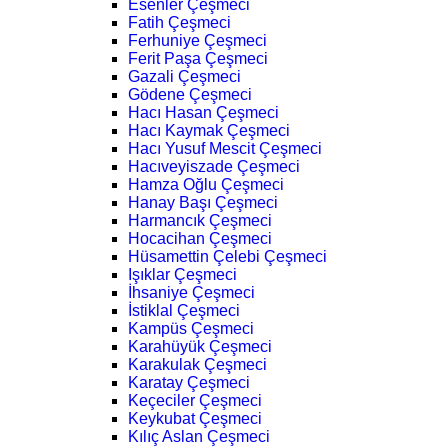
Esenler Çeşmeci
Fatih Çeşmeci
Ferhuniye Çeşmeci
Ferit Paşa Çeşmeci
Gazali Çeşmeci
Gödene Çeşmeci
Hacı Hasan Çeşmeci
Hacı Kaymak Çeşmeci
Hacı Yusuf Mescit Çeşmeci
Hacıveyiszade Çeşmeci
Hamza Oğlu Çeşmeci
Hanay Başı Çeşmeci
Harmancık Çeşmeci
Hocacihan Çeşmeci
Hüsamettin Çelebi Çeşmeci
Işıklar Çeşmeci
İhsaniye Çeşmeci
İstiklal Çeşmeci
Kampüs Çeşmeci
Karahüyük Çeşmeci
Karakulak Çeşmeci
Karatay Çeşmeci
Keçeciler Çeşmeci
Keykubat Çeşmeci
Kılıç Aslan Çeşmeci