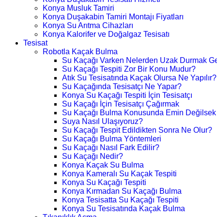
Konya Musluk Tamiri
Konya Duşakabin Tamiri Montajı Fiyatları
Konya Su Arıtma Cihazları
Konya Kalorifer ve Doğalgaz Tesisatı
Tesisat
Robotla Kaçak Bulma
Su Kaçağı Varken Nelerden Uzak Durmak Ge
Su Kaçağı Tespiti Zor Bir Konu Mudur?
Atık Su Tesisatında Kaçak Olursa Ne Yapılır?
Su Kaçağında Tesisatçı Ne Yapar?
Konya Su Kaçağı Tespiti İçin Tesisatçı
Su Kaçağı İçin Tesisatçı Çağırmak
Su Kaçağı Bulma Konusunda Emin Değilsek
Suya Nasıl Ulaşıyoruz?
Su Kaçağı Tespit Edildikten Sonra Ne Olur?
Su Kaçağı Bulma Yöntemleri
Su Kaçağı Nasıl Fark Edilir?
Su Kaçağı Nedir?
Konya Kaçak Su Bulma
Konya Kameralı Su Kaçak Tespiti
Konya Su Kaçağı Tespiti
Konya Kırmadan Su Kaçağı Bulma
Konya Tesisatta Su Kaçağı Tespiti
Konya Su Tesisatında Kaçak Bulma