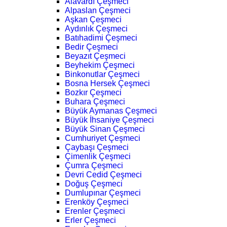
Alavardı Çeşmeci
Alpaslan Çeşmeci
Aşkan Çeşmeci
Aydınlık Çeşmeci
Batıhadimi Çeşmeci
Bedir Çeşmeci
Beyazıt Çeşmeci
Beyhekim Çeşmeci
Binkonutlar Çeşmeci
Bosna Hersek Çeşmeci
Bozkır Çeşmeci
Buhara Çeşmeci
Büyük Aymanas Çeşmeci
Büyük İhsaniye Çeşmeci
Büyük Sinan Çeşmeci
Cumhuriyet Çeşmeci
Çaybaşı Çeşmeci
Çimenlik Çeşmeci
Çumra Çeşmeci
Devri Cedid Çeşmeci
Doğuş Çeşmeci
Dumlupınar Çeşmeci
Erenköy Çeşmeci
Erenler Çeşmeci
Erler Çeşmeci