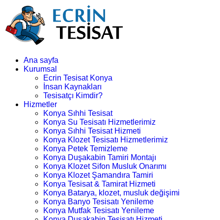
Ana sayfa
Kurumsal
Ecrin Tesisat Konya
İnsan Kaynakları
Tesisatçı Kimdir?
Hizmetler
Konya Sıhhi Tesisat
Konya Su Tesisatı Hizmetlerimiz
Konya Sıhhi Tesisat Hizmeti
Konya Klozet Tesisatı Hizmetlerimiz
Konya Petek Temizleme
Konya Duşakabin Tamiri Montajı
Konya Klozet Sifon Musluk Onarımı
Konya Klozet Şamandıra Tamiri
Konya Tesisat & Tamirat Hizmeti
Konya Batarya, klozet, musluk değişimi
Konya Banyo Tesisatı Yenileme
Konya Mutfak Tesisatı Yenileme
Konya Duşakabin Tesisatı Hizmeti