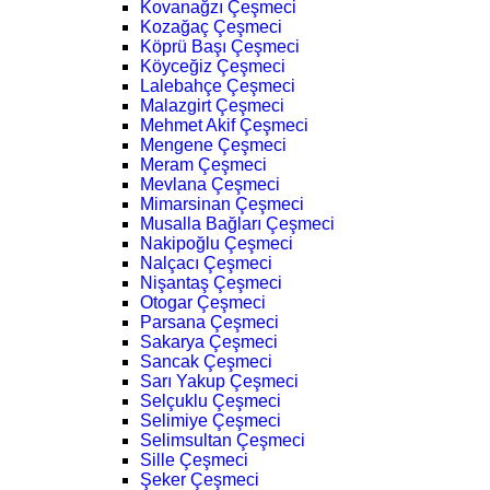
Kovanağzı Çeşmeci
Kozağaç Çeşmeci
Köprü Başı Çeşmeci
Köyceğiz Çeşmeci
Lalebahçe Çeşmeci
Malazgirt Çeşmeci
Mehmet Akif Çeşmeci
Mengene Çeşmeci
Meram Çeşmeci
Mevlana Çeşmeci
Mimarsinan Çeşmeci
Musalla Bağları Çeşmeci
Nakipoğlu Çeşmeci
Nalçacı Çeşmeci
Nişantaş Çeşmeci
Otogar Çeşmeci
Parsana Çeşmeci
Sakarya Çeşmeci
Sancak Çeşmeci
Sarı Yakup Çeşmeci
Selçuklu Çeşmeci
Selimiye Çeşmeci
Selimsultan Çeşmeci
Sille Çeşmeci
Şeker Çeşmeci