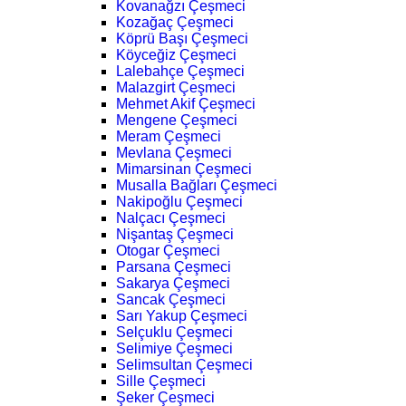
Kovanağzı Çeşmeci
Kozağaç Çeşmeci
Köprü Başı Çeşmeci
Köyceğiz Çeşmeci
Lalebahçe Çeşmeci
Malazgirt Çeşmeci
Mehmet Akif Çeşmeci
Mengene Çeşmeci
Meram Çeşmeci
Mevlana Çeşmeci
Mimarsinan Çeşmeci
Musalla Bağları Çeşmeci
Nakipoğlu Çeşmeci
Nalçacı Çeşmeci
Nişantaş Çeşmeci
Otogar Çeşmeci
Parsana Çeşmeci
Sakarya Çeşmeci
Sancak Çeşmeci
Sarı Yakup Çeşmeci
Selçuklu Çeşmeci
Selimiye Çeşmeci
Selimsultan Çeşmeci
Sille Çeşmeci
Şeker Çeşmeci