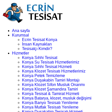
Ana sayfa
Kurumsal
Ecrin Tesisat Konya
İnsan Kaynakları
Tesisatçı Kimdir?
Hizmetler
Konya Sıhhi Tesisat
Konya Su Tesisatı Hizmetlerimiz
Konya Sıhhi Tesisat Hizmeti
Konya Klozet Tesisatı Hizmetlerimiz
Konya Petek Temizleme
Konya Duşakabin Tamiri Montajı
Konya Klozet Sifon Musluk Onarımı
Konya Klozet Şamandıra Tamiri
Konya Tesisat & Tamirat Hizmeti
Konya Batarya, klozet, musluk değişimi
Konya Banyo Tesisatı Yenileme
Konya Mutfak Tesisatı Yenileme
Konya Duşakabin Tesisatı Hizmeti