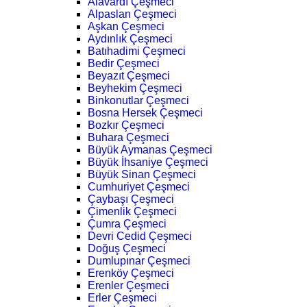
Alavardı Çeşmeci
Alpaslan Çeşmeci
Aşkan Çeşmeci
Aydınlık Çeşmeci
Batıhadimi Çeşmeci
Bedir Çeşmeci
Beyazıt Çeşmeci
Beyhekim Çeşmeci
Binkonutlar Çeşmeci
Bosna Hersek Çeşmeci
Bozkır Çeşmeci
Buhara Çeşmeci
Büyük Aymanas Çeşmeci
Büyük İhsaniye Çeşmeci
Büyük Sinan Çeşmeci
Cumhuriyet Çeşmeci
Çaybaşı Çeşmeci
Çimenlik Çeşmeci
Çumra Çeşmeci
Devri Cedid Çeşmeci
Doğuş Çeşmeci
Dumlupınar Çeşmeci
Erenköy Çeşmeci
Erenler Çeşmeci
Erler Çeşmeci