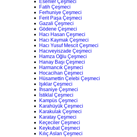
Esenler Çeşmeci
Fatih Çeşmeci
Ferhuniye Çeşmeci
Ferit Paşa Çeşmeci
Gazali Çeşmeci
Gödene Çeşmeci
Hacı Hasan Çeşmeci
Hacı Kaymak Çeşmeci
Hacı Yusuf Mescit Çeşmeci
Hacıveyiszade Çeşmeci
Hamza Oğlu Çeşmeci
Hanay Başı Çeşmeci
Harmancık Çeşmeci
Hocacihan Çeşmeci
Hüsamettin Çelebi Çeşmeci
Işıklar Çeşmeci
İhsaniye Çeşmeci
İstiklal Çeşmeci
Kampüs Çeşmeci
Karahüyük Çeşmeci
Karakulak Çeşmeci
Karatay Çeşmeci
Keçeciler Çeşmeci
Keykubat Çeşmeci
Kılıç Aslan Çeşmeci