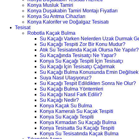
Konya Musluk Tamiri
Konya Duşakabin Tamiri Montajı Fiyatları
Konya Su Arıtma Cihazları
Konya Kalorifer ve Doğalgaz Tesisatı
Tesisat
Robotla Kaçak Bulma
Su Kaçağı Varken Nelerden Uzak Durmak Ge
Su Kaçağı Tespiti Zor Bir Konu Mudur?
Atık Su Tesisatında Kaçak Olursa Ne Yapılır?
Su Kaçağında Tesisatçı Ne Yapar?
Konya Su Kaçağı Tespiti İçin Tesisatçı
Su Kaçağı İçin Tesisatçı Çağırmak
Su Kaçağı Bulma Konusunda Emin Değilsek
Suya Nasıl Ulaşıyoruz?
Su Kaçağı Tespit Edildikten Sonra Ne Olur?
Su Kaçağı Bulma Yöntemleri
Su Kaçağı Nasıl Fark Edilir?
Su Kaçağı Nedir?
Konya Kaçak Su Bulma
Konya Kameralı Su Kaçak Tespiti
Konya Su Kaçağı Tespiti
Konya Kırmadan Su Kaçağı Bulma
Konya Tesisatta Su Kaçağı Tespiti
Konya Su Tesisatında Kaçak Bulma