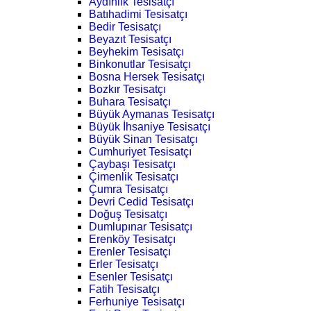
Aydınlık Tesisatçı
Batıhadimi Tesisatçı
Bedir Tesisatçı
Beyazıt Tesisatçı
Beyhekim Tesisatçı
Binkonutlar Tesisatçı
Bosna Hersek Tesisatçı
Bozkır Tesisatçı
Buhara Tesisatçı
Büyük Aymanas Tesisatçı
Büyük İhsaniye Tesisatçı
Büyük Sinan Tesisatçı
Cumhuriyet Tesisatçı
Çaybaşı Tesisatçı
Çimenlik Tesisatçı
Çumra Tesisatçı
Devri Cedid Tesisatçı
Doğuş Tesisatçı
Dumlupınar Tesisatçı
Erenköy Tesisatçı
Erenler Tesisatçı
Erler Tesisatçı
Esenler Tesisatçı
Fatih Tesisatçı
Ferhuniye Tesisatçı