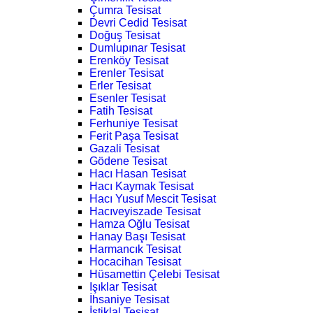
Çumra Tesisat
Devri Cedid Tesisat
Doğuş Tesisat
Dumlupınar Tesisat
Erenköy Tesisat
Erenler Tesisat
Erler Tesisat
Esenler Tesisat
Fatih Tesisat
Ferhuniye Tesisat
Ferit Paşa Tesisat
Gazali Tesisat
Gödene Tesisat
Hacı Hasan Tesisat
Hacı Kaymak Tesisat
Hacı Yusuf Mescit Tesisat
Hacıveyiszade Tesisat
Hamza Oğlu Tesisat
Hanay Başı Tesisat
Harmancık Tesisat
Hocacihan Tesisat
Hüsamettin Çelebi Tesisat
Işıklar Tesisat
İhsaniye Tesisat
İstiklal Tesisat