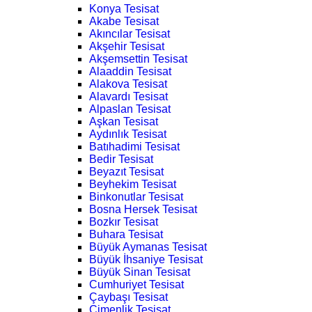
Konya Tesisat
Akabe Tesisat
Akıncılar Tesisat
Akşehir Tesisat
Akşemsettin Tesisat
Alaaddin Tesisat
Alakova Tesisat
Alavardı Tesisat
Alpaslan Tesisat
Aşkan Tesisat
Aydınlık Tesisat
Batıhadimi Tesisat
Bedir Tesisat
Beyazıt Tesisat
Beyhekim Tesisat
Binkonutlar Tesisat
Bosna Hersek Tesisat
Bozkır Tesisat
Buhara Tesisat
Büyük Aymanas Tesisat
Büyük İhsaniye Tesisat
Büyük Sinan Tesisat
Cumhuriyet Tesisat
Çaybaşı Tesisat
Çimenlik Tesisat