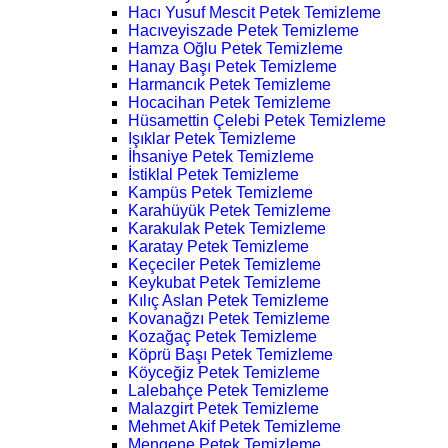
Hacı Yusuf Mescit Petek Temizleme
Hacıveyiszade Petek Temizleme
Hamza Oğlu Petek Temizleme
Hanay Başı Petek Temizleme
Harmancık Petek Temizleme
Hocacihan Petek Temizleme
Hüsamettin Çelebi Petek Temizleme
Işıklar Petek Temizleme
İhsaniye Petek Temizleme
İstiklal Petek Temizleme
Kampüs Petek Temizleme
Karahüyük Petek Temizleme
Karakulak Petek Temizleme
Karatay Petek Temizleme
Keçeciler Petek Temizleme
Keykubat Petek Temizleme
Kılıç Aslan Petek Temizleme
Kovanağzı Petek Temizleme
Kozağaç Petek Temizleme
Köprü Başı Petek Temizleme
Köyceğiz Petek Temizleme
Lalebahçe Petek Temizleme
Malazgirt Petek Temizleme
Mehmet Akif Petek Temizleme
Mengene Petek Temizleme