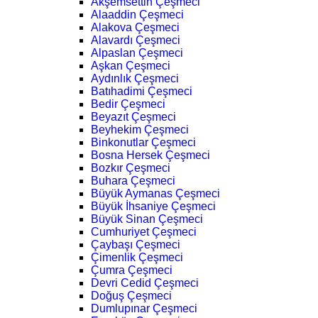
Akşemsettin Çeşmeci
Alaaddin Çeşmeci
Alakova Çeşmeci
Alavardı Çeşmeci
Alpaslan Çeşmeci
Aşkan Çeşmeci
Aydınlık Çeşmeci
Batıhadimi Çeşmeci
Bedir Çeşmeci
Beyazıt Çeşmeci
Beyhekim Çeşmeci
Binkonutlar Çeşmeci
Bosna Hersek Çeşmeci
Bozkır Çeşmeci
Buhara Çeşmeci
Büyük Aymanas Çeşmeci
Büyük İhsaniye Çeşmeci
Büyük Sinan Çeşmeci
Cumhuriyet Çeşmeci
Çaybaşı Çeşmeci
Çimenlik Çeşmeci
Çumra Çeşmeci
Devri Cedid Çeşmeci
Doğuş Çeşmeci
Dumlupınar Çeşmeci