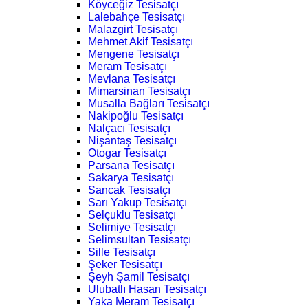
Köyceğiz Tesisatçı
Lalebahçe Tesisatçı
Malazgirt Tesisatçı
Mehmet Akif Tesisatçı
Mengene Tesisatçı
Meram Tesisatçı
Mevlana Tesisatçı
Mimarsinan Tesisatçı
Musalla Bağları Tesisatçı
Nakipoğlu Tesisatçı
Nalçacı Tesisatçı
Nişantaş Tesisatçı
Otogar Tesisatçı
Parsana Tesisatçı
Sakarya Tesisatçı
Sancak Tesisatçı
Sarı Yakup Tesisatçı
Selçuklu Tesisatçı
Selimiye Tesisatçı
Selimsultan Tesisatçı
Sille Tesisatçı
Şeker Tesisatçı
Şeyh Şamil Tesisatçı
Ulubatlı Hasan Tesisatçı
Yaka Meram Tesisatçı