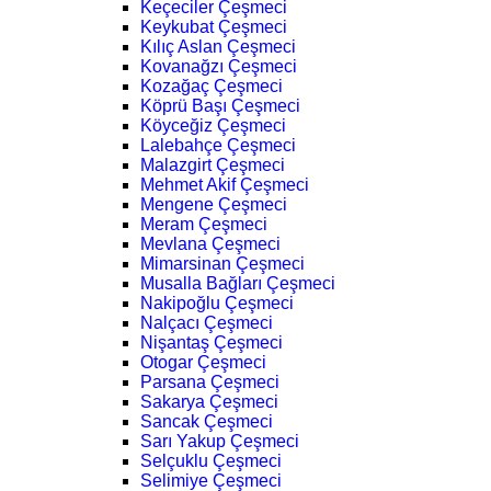
Keçeciler Çeşmeci
Keykubat Çeşmeci
Kılıç Aslan Çeşmeci
Kovanağzı Çeşmeci
Kozağaç Çeşmeci
Köprü Başı Çeşmeci
Köyceğiz Çeşmeci
Lalebahçe Çeşmeci
Malazgirt Çeşmeci
Mehmet Akif Çeşmeci
Mengene Çeşmeci
Meram Çeşmeci
Mevlana Çeşmeci
Mimarsinan Çeşmeci
Musalla Bağları Çeşmeci
Nakipoğlu Çeşmeci
Nalçacı Çeşmeci
Nişantaş Çeşmeci
Otogar Çeşmeci
Parsana Çeşmeci
Sakarya Çeşmeci
Sancak Çeşmeci
Sarı Yakup Çeşmeci
Selçuklu Çeşmeci
Selimiye Çeşmeci