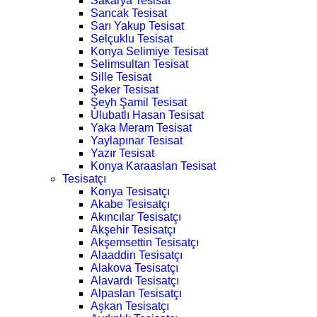
Sakarya Tesisat
Sancak Tesisat
Sarı Yakup Tesisat
Selçuklu Tesisat
Konya Selimiye Tesisat
Selimsultan Tesisat
Sille Tesisat
Şeker Tesisat
Şeyh Şamil Tesisat
Ulubatlı Hasan Tesisat
Yaka Meram Tesisat
Yaylapınar Tesisat
Yazır Tesisat
Konya Karaaslan Tesisat
Tesisatçı
Konya Tesisatçı
Akabe Tesisatçı
Akıncılar Tesisatçı
Akşehir Tesisatçı
Akşemsettin Tesisatçı
Alaaddin Tesisatçı
Alakova Tesisatçı
Alavardı Tesisatçı
Alpaslan Tesisatçı
Aşkan Tesisatçı