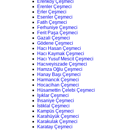
Erenköy Çeşmeci
Erenler Çeşmeci
Erler Çeşmeci
Esenler Çeşmeci
Fatih Çeşmeci
Ferhuniye Çeşmeci
Ferit Paşa Çeşmeci
Gazali Çeşmeci
Gödene Çeşmeci
Hacı Hasan Çeşmeci
Hacı Kaymak Çeşmeci
Hacı Yusuf Mescit Çeşmeci
Hacıveyiszade Çeşmeci
Hamza Oğlu Çeşmeci
Hanay Başı Çeşmeci
Harmancık Çeşmeci
Hocacihan Çeşmeci
Hüsamettin Çelebi Çeşmeci
Işıklar Çeşmeci
İhsaniye Çeşmeci
İstiklal Çeşmeci
Kampüs Çeşmeci
Karahüyük Çeşmeci
Karakulak Çeşmeci
Karatay Çeşmeci