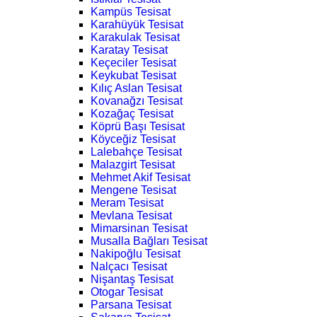
Kampüs Tesisat
Karahüyük Tesisat
Karakulak Tesisat
Karatay Tesisat
Keçeciler Tesisat
Keykubat Tesisat
Kılıç Aslan Tesisat
Kovanağzı Tesisat
Kozağaç Tesisat
Köprü Başı Tesisat
Köyceğiz Tesisat
Lalebahçe Tesisat
Malazgirt Tesisat
Mehmet Akif Tesisat
Mengene Tesisat
Meram Tesisat
Mevlana Tesisat
Mimarsinan Tesisat
Musalla Bağları Tesisat
Nakipoğlu Tesisat
Nalçacı Tesisat
Nişantaş Tesisat
Otogar Tesisat
Parsana Tesisat