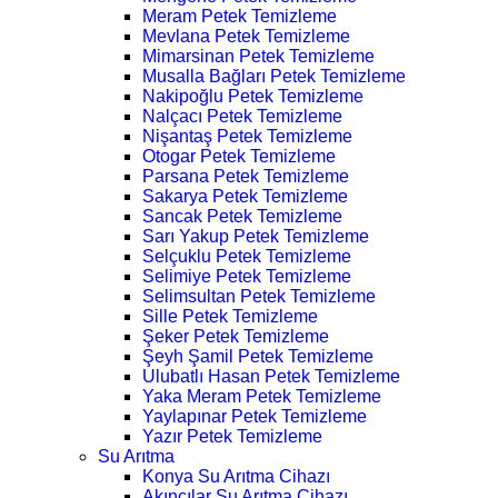
Meram Petek Temizleme
Mevlana Petek Temizleme
Mimarsinan Petek Temizleme
Musalla Bağları Petek Temizleme
Nakipoğlu Petek Temizleme
Nalçacı Petek Temizleme
Nişantaş Petek Temizleme
Otogar Petek Temizleme
Parsana Petek Temizleme
Sakarya Petek Temizleme
Sancak Petek Temizleme
Sarı Yakup Petek Temizleme
Selçuklu Petek Temizleme
Selimiye Petek Temizleme
Selimsultan Petek Temizleme
Sille Petek Temizleme
Şeker Petek Temizleme
Şeyh Şamil Petek Temizleme
Ulubatlı Hasan Petek Temizleme
Yaka Meram Petek Temizleme
Yaylapınar Petek Temizleme
Yazır Petek Temizleme
Su Arıtma
Konya Su Arıtma Cihazı
Akıncılar Su Arıtma Cihazı