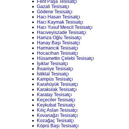
Ferit Paşa Tesisatçı
Gazali Tesisatçı
Gödene Tesisatçı
Hacı Hasan Tesisatçı
Hacı Kaymak Tesisatçı
Hacı Yusuf Mescit Tesisatçı
Hacıveyiszade Tesisatçı
Hamza Oğlu Tesisatçı
Hanay Başı Tesisatçı
Harmancık Tesisatçı
Hocacihan Tesisatçı
Hüsamettin Çelebi Tesisatçı
Işıklar Tesisatçı
İhsaniye Tesisatçı
İstiklal Tesisatçı
Kampüs Tesisatçı
Karahüyük Tesisatçı
Karakulak Tesisatçı
Karatay Tesisatçı
Keçeciler Tesisatçı
Keykubat Tesisatçı
Kılıç Aslan Tesisatçı
Kovanağzı Tesisatçı
Kozağaç Tesisatçı
Köprü Başı Tesisatçı