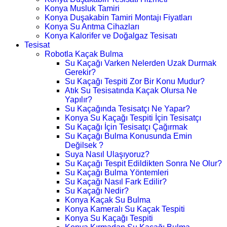
Konya Musluk Tamiri
Konya Duşakabin Tamiri Montajı Fiyatları
Konya Su Arıtma Cihazları
Konya Kalorifer ve Doğalgaz Tesisatı
Tesisat
Robotla Kaçak Bulma
Su Kaçağı Varken Nelerden Uzak Durmak
Gerekir?
Su Kaçağı Tespiti Zor Bir Konu Mudur?
Atık Su Tesisatında Kaçak Olursa Ne
Yapılır?
Su Kaçağında Tesisatçı Ne Yapar?
Konya Su Kaçağı Tespiti İçin Tesisatçı
Su Kaçağı İçin Tesisatçı Çağırmak
Su Kaçağı Bulma Konusunda Emin
Değilsek ?
Suya Nasıl Ulaşıyoruz?
Su Kaçağı Tespit Edildikten Sonra Ne Olur?
Su Kaçağı Bulma Yöntemleri
Su Kaçağı Nasıl Fark Edilir?
Su Kaçağı Nedir?
Konya Kaçak Su Bulma
Konya Kameralı Su Kaçak Tespiti
Konya Su Kaçağı Tespiti