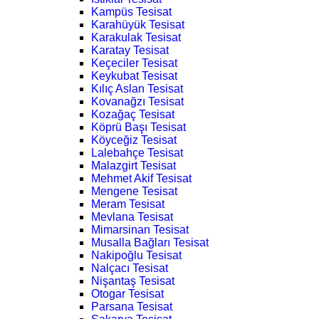
Kampüs Tesisat
Karahüyük Tesisat
Karakulak Tesisat
Karatay Tesisat
Keçeciler Tesisat
Keykubat Tesisat
Kılıç Aslan Tesisat
Kovanağzı Tesisat
Kozağaç Tesisat
Köprü Başı Tesisat
Köyceğiz Tesisat
Lalebahçe Tesisat
Malazgirt Tesisat
Mehmet Akif Tesisat
Mengene Tesisat
Meram Tesisat
Mevlana Tesisat
Mimarsinan Tesisat
Musalla Bağları Tesisat
Nakipoğlu Tesisat
Nalçacı Tesisat
Nişantaş Tesisat
Otogar Tesisat
Parsana Tesisat