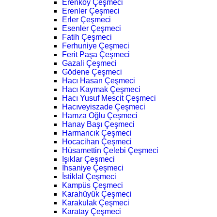
Erenköy Çeşmeci
Erenler Çeşmeci
Erler Çeşmeci
Esenler Çeşmeci
Fatih Çeşmeci
Ferhuniye Çeşmeci
Ferit Paşa Çeşmeci
Gazali Çeşmeci
Gödene Çeşmeci
Hacı Hasan Çeşmeci
Hacı Kaymak Çeşmeci
Hacı Yusuf Mescit Çeşmeci
Hacıveyiszade Çeşmeci
Hamza Oğlu Çeşmeci
Hanay Başı Çeşmeci
Harmancık Çeşmeci
Hocacihan Çeşmeci
Hüsamettin Çelebi Çeşmeci
Işıklar Çeşmeci
İhsaniye Çeşmeci
İstiklal Çeşmeci
Kampüs Çeşmeci
Karahüyük Çeşmeci
Karakulak Çeşmeci
Karatay Çeşmeci