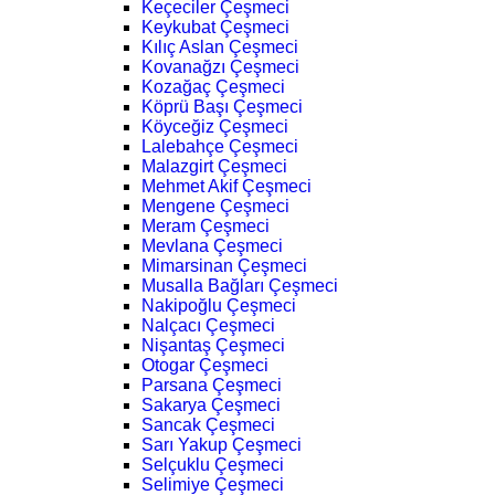
Keçeciler Çeşmeci
Keykubat Çeşmeci
Kılıç Aslan Çeşmeci
Kovanağzı Çeşmeci
Kozağaç Çeşmeci
Köprü Başı Çeşmeci
Köyceğiz Çeşmeci
Lalebahçe Çeşmeci
Malazgirt Çeşmeci
Mehmet Akif Çeşmeci
Mengene Çeşmeci
Meram Çeşmeci
Mevlana Çeşmeci
Mimarsinan Çeşmeci
Musalla Bağları Çeşmeci
Nakipoğlu Çeşmeci
Nalçacı Çeşmeci
Nişantaş Çeşmeci
Otogar Çeşmeci
Parsana Çeşmeci
Sakarya Çeşmeci
Sancak Çeşmeci
Sarı Yakup Çeşmeci
Selçuklu Çeşmeci
Selimiye Çeşmeci