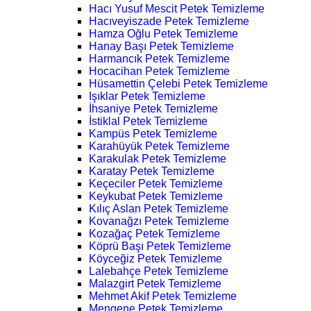
Hacı Yusuf Mescit Petek Temizleme
Hacıveyiszade Petek Temizleme
Hamza Oğlu Petek Temizleme
Hanay Başı Petek Temizleme
Harmancık Petek Temizleme
Hocacihan Petek Temizleme
Hüsamettin Çelebi Petek Temizleme
Işıklar Petek Temizleme
İhsaniye Petek Temizleme
İstiklal Petek Temizleme
Kampüs Petek Temizleme
Karahüyük Petek Temizleme
Karakulak Petek Temizleme
Karatay Petek Temizleme
Keçeciler Petek Temizleme
Keykubat Petek Temizleme
Kılıç Aslan Petek Temizleme
Kovanağzı Petek Temizleme
Kozağaç Petek Temizleme
Köprü Başı Petek Temizleme
Köyceğiz Petek Temizleme
Lalebahçe Petek Temizleme
Malazgirt Petek Temizleme
Mehmet Akif Petek Temizleme
Mengene Petek Temizleme