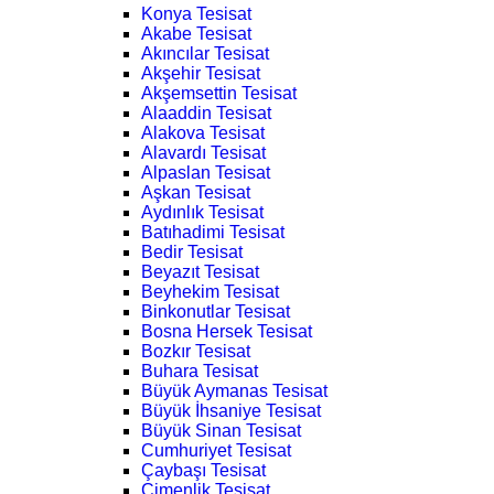
Konya Tesisat
Akabe Tesisat
Akıncılar Tesisat
Akşehir Tesisat
Akşemsettin Tesisat
Alaaddin Tesisat
Alakova Tesisat
Alavardı Tesisat
Alpaslan Tesisat
Aşkan Tesisat
Aydınlık Tesisat
Batıhadimi Tesisat
Bedir Tesisat
Beyazıt Tesisat
Beyhekim Tesisat
Binkonutlar Tesisat
Bosna Hersek Tesisat
Bozkır Tesisat
Buhara Tesisat
Büyük Aymanas Tesisat
Büyük İhsaniye Tesisat
Büyük Sinan Tesisat
Cumhuriyet Tesisat
Çaybaşı Tesisat
Çimenlik Tesisat