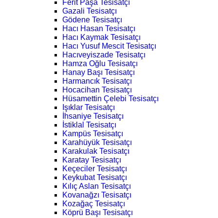
Ferit Paşa Tesisatçı
Gazali Tesisatçı
Gödene Tesisatçı
Hacı Hasan Tesisatçı
Hacı Kaymak Tesisatçı
Hacı Yusuf Mescit Tesisatçı
Hacıveyiszade Tesisatçı
Hamza Oğlu Tesisatçı
Hanay Başı Tesisatçı
Harmancık Tesisatçı
Hocacihan Tesisatçı
Hüsamettin Çelebi Tesisatçı
Işıklar Tesisatçı
İhsaniye Tesisatçı
İstiklal Tesisatçı
Kampüs Tesisatçı
Karahüyük Tesisatçı
Karakulak Tesisatçı
Karatay Tesisatçı
Keçeciler Tesisatçı
Keykubat Tesisatçı
Kılıç Aslan Tesisatçı
Kovanağzı Tesisatçı
Kozağaç Tesisatçı
Köprü Başı Tesisatçı