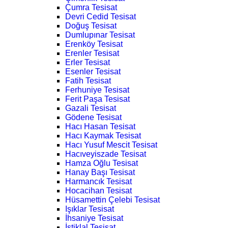
Çumra Tesisat
Devri Cedid Tesisat
Doğuş Tesisat
Dumlupınar Tesisat
Erenköy Tesisat
Erenler Tesisat
Erler Tesisat
Esenler Tesisat
Fatih Tesisat
Ferhuniye Tesisat
Ferit Paşa Tesisat
Gazali Tesisat
Gödene Tesisat
Hacı Hasan Tesisat
Hacı Kaymak Tesisat
Hacı Yusuf Mescit Tesisat
Hacıveyiszade Tesisat
Hamza Oğlu Tesisat
Hanay Başı Tesisat
Harmancık Tesisat
Hocacihan Tesisat
Hüsamettin Çelebi Tesisat
Işıklar Tesisat
İhsaniye Tesisat
İstiklal Tesisat