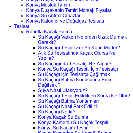
Konya Musluk Tamiri
Konya Duşakabin Tamiri Montajı Fiyatları
Konya Su Arıtma Cihazları
Konya Kalorifer ve Doğalgaz Tesisatı
Tesisat
Robotla Kaçak Bulma
Su Kaçağı Varken Nelerden Uzak Durmak
Gerekir?
Su Kaçağı Tespiti Zor Bir Konu Mudur?
Atık Su Tesisatında Kaçak Olursa Ne
Yapılır?
Su Kaçağında Tesisatçı Ne Yapar?
Konya Su Kaçağı Tespiti İçin Tesisatçı
Su Kaçağı İçin Tesisatçı Çağırmak
Su Kaçağı Bulma Konusunda Emin
Değilsek ?
Suya Nasıl Ulaşıyoruz?
Su Kaçağı Tespit Edildikten Sonra Ne Olur?
Su Kaçağı Bulma Yöntemleri
Su Kaçağı Nasıl Fark Edilir?
Su Kaçağı Nedir?
Konya Kaçak Su Bulma
Konya Kameralı Su Kaçak Tespiti
Konya Su Kaçağı Tespiti