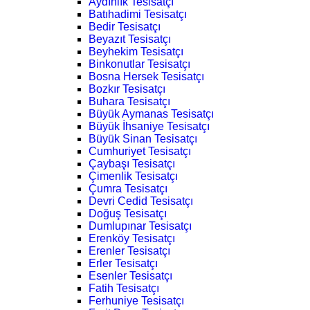
Aydınlık Tesisatçı
Batıhadimi Tesisatçı
Bedir Tesisatçı
Beyazıt Tesisatçı
Beyhekim Tesisatçı
Binkonutlar Tesisatçı
Bosna Hersek Tesisatçı
Bozkır Tesisatçı
Buhara Tesisatçı
Büyük Aymanas Tesisatçı
Büyük İhsaniye Tesisatçı
Büyük Sinan Tesisatçı
Cumhuriyet Tesisatçı
Çaybaşı Tesisatçı
Çimenlik Tesisatçı
Çumra Tesisatçı
Devri Cedid Tesisatçı
Doğuş Tesisatçı
Dumlupınar Tesisatçı
Erenköy Tesisatçı
Erenler Tesisatçı
Erler Tesisatçı
Esenler Tesisatçı
Fatih Tesisatçı
Ferhuniye Tesisatçı