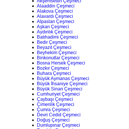
Akşemsettin Çeşmeci
Alaaddin Çeşmeci
Alakova Çeşmeci
Alavardı Çeşmeci
Alpaslan Çeşmeci
Aşkan Çeşmeci
Aydınlık Çeşmeci
Batıhadimi Çeşmeci
Bedir Çeşmeci
Beyazıt Çeşmeci
Beyhekim Çeşmeci
Binkonutlar Çeşmeci
Bosna Hersek Çeşmeci
Bozkır Çeşmeci
Buhara Çeşmeci
Büyük Aymanas Çeşmeci
Büyük İhsaniye Çeşmeci
Büyük Sinan Çeşmeci
Cumhuriyet Çeşmeci
Çaybaşı Çeşmeci
Çimenlik Çeşmeci
Çumra Çeşmeci
Devri Cedid Çeşmeci
Doğuş Çeşmeci
Dumlupınar Çeşmeci