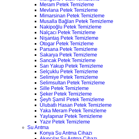
Meram Petek Temizleme
Mevlana Petek Temizleme
Mimarsinan Petek Temizleme
Musalla Bağları Petek Temizleme
Nakipoğlu Petek Temizleme
Nalçacı Petek Temizleme
Nişantaş Petek Temizleme
Otogar Petek Temizleme
Parsana Petek Temizleme
Sakarya Petek Temizleme
Sancak Petek Temizleme
Sarı Yakup Petek Temizleme
Selçuklu Petek Temizleme
Selimiye Petek Temizleme
Selimsultan Petek Temizleme
Sille Petek Temizleme
Şeker Petek Temizleme
Şeyh Şamil Petek Temizleme
Ulubatlı Hasan Petek Temizleme
Yaka Meram Petek Temizleme
Yaylapınar Petek Temizleme
Yazır Petek Temizleme
Su Arıtma
Konya Su Arıtma Cihazı
Akıncılar Su Arıtma Cihazı