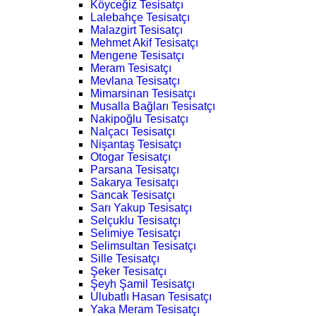
Köyceğiz Tesisatçı
Lalebahçe Tesisatçı
Malazgirt Tesisatçı
Mehmet Akif Tesisatçı
Mengene Tesisatçı
Meram Tesisatçı
Mevlana Tesisatçı
Mimarsinan Tesisatçı
Musalla Bağları Tesisatçı
Nakipoğlu Tesisatçı
Nalçacı Tesisatçı
Nişantaş Tesisatçı
Otogar Tesisatçı
Parsana Tesisatçı
Sakarya Tesisatçı
Sancak Tesisatçı
Sarı Yakup Tesisatçı
Selçuklu Tesisatçı
Selimiye Tesisatçı
Selimsultan Tesisatçı
Sille Tesisatçı
Şeker Tesisatçı
Şeyh Şamil Tesisatçı
Ulubatlı Hasan Tesisatçı
Yaka Meram Tesisatçı