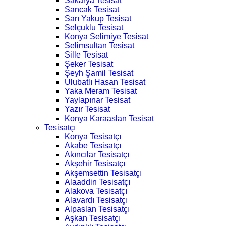
Sakarya Tesisat
Sancak Tesisat
Sarı Yakup Tesisat
Selçuklu Tesisat
Konya Selimiye Tesisat
Selimsultan Tesisat
Sille Tesisat
Şeker Tesisat
Şeyh Şamil Tesisat
Ulubatlı Hasan Tesisat
Yaka Meram Tesisat
Yaylapınar Tesisat
Yazır Tesisat
Konya Karaaslan Tesisat
Tesisatçı
Konya Tesisatçı
Akabe Tesisatçı
Akıncılar Tesisatçı
Akşehir Tesisatçı
Akşemsettin Tesisatçı
Alaaddin Tesisatçı
Alakova Tesisatçı
Alavardı Tesisatçı
Alpaslan Tesisatçı
Aşkan Tesisatçı