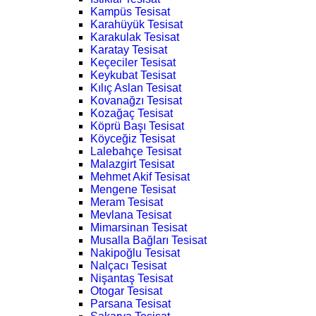
Kampüs Tesisat
Karahüyük Tesisat
Karakulak Tesisat
Karatay Tesisat
Keçeciler Tesisat
Keykubat Tesisat
Kılıç Aslan Tesisat
Kovanağzı Tesisat
Kozağaç Tesisat
Köprü Başı Tesisat
Köyceğiz Tesisat
Lalebahçe Tesisat
Malazgirt Tesisat
Mehmet Akif Tesisat
Mengene Tesisat
Meram Tesisat
Mevlana Tesisat
Mimarsinan Tesisat
Musalla Bağları Tesisat
Nakipoğlu Tesisat
Nalçacı Tesisat
Nişantaş Tesisat
Otogar Tesisat
Parsana Tesisat