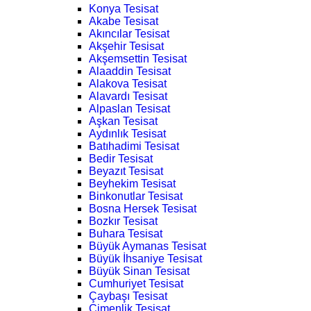
Konya Tesisat
Akabe Tesisat
Akıncılar Tesisat
Akşehir Tesisat
Akşemsettin Tesisat
Alaaddin Tesisat
Alakova Tesisat
Alavardı Tesisat
Alpaslan Tesisat
Aşkan Tesisat
Aydınlık Tesisat
Batıhadimi Tesisat
Bedir Tesisat
Beyazıt Tesisat
Beyhekim Tesisat
Binkonutlar Tesisat
Bosna Hersek Tesisat
Bozkır Tesisat
Buhara Tesisat
Büyük Aymanas Tesisat
Büyük İhsaniye Tesisat
Büyük Sinan Tesisat
Cumhuriyet Tesisat
Çaybaşı Tesisat
Çimenlik Tesisat