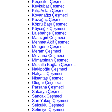
Keçeciler Çeşmeci
Keykubat Çeşmeci
Kılıç Aslan Çeşmeci
Kovanağzı Çeşmeci
Kozağaç Çeşmeci
Köprü Başı Çeşmeci
Köyceğiz Çeşmeci
Lalebahçe Çeşmeci
Malazgirt Çeşmeci
Mehmet Akif Çeşmeci
Mengene Çeşmeci
Meram Çeşmeci
Mevlana Çeşmeci
Mimarsinan Çeşmeci
Musalla Bağları Çeşmeci
Nakipoğlu Çeşmeci
Nalçacı Çeşmeci
Nişantaş Çeşmeci
Otogar Çeşmeci
Parsana Çeşmeci
Sakarya Çeşmeci
Sancak Çeşmeci
Sarı Yakup Çeşmeci
Selçuklu Çeşmeci
Selimiye Çeşmeci