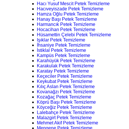
Hacı Yusuf Mescit Petek Temizleme
Hacıveyiszade Petek Temizleme
Hamza Oğlu Petek Temizleme
Hanay Başı Petek Temizleme
Harmancık Petek Temizleme
Hocacihan Petek Temizleme
Hüsamettin Çelebi Petek Temizleme
Işıklar Petek Temizleme
İhsaniye Petek Temizleme
İstiklal Petek Temizleme
Kampüs Petek Temizleme
Karahüyük Petek Temizleme
Karakulak Petek Temizleme
Karatay Petek Temizleme
Keçeciler Petek Temizleme
Keykubat Petek Temizleme
Kılıç Aslan Petek Temizleme
Kovanağzı Petek Temizleme
Kozağaç Petek Temizleme
Köprü Başı Petek Temizleme
Köyceğiz Petek Temizleme
Lalebahçe Petek Temizleme
Malazgirt Petek Temizleme
Mehmet Akif Petek Temizleme
Mengene Petek Temizleme