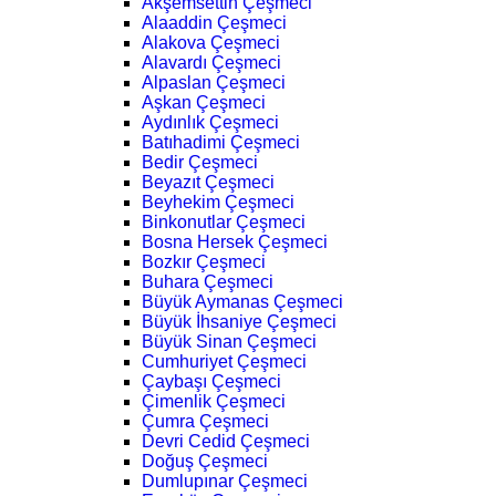
Akşemsettin Çeşmeci
Alaaddin Çeşmeci
Alakova Çeşmeci
Alavardı Çeşmeci
Alpaslan Çeşmeci
Aşkan Çeşmeci
Aydınlık Çeşmeci
Batıhadimi Çeşmeci
Bedir Çeşmeci
Beyazıt Çeşmeci
Beyhekim Çeşmeci
Binkonutlar Çeşmeci
Bosna Hersek Çeşmeci
Bozkır Çeşmeci
Buhara Çeşmeci
Büyük Aymanas Çeşmeci
Büyük İhsaniye Çeşmeci
Büyük Sinan Çeşmeci
Cumhuriyet Çeşmeci
Çaybaşı Çeşmeci
Çimenlik Çeşmeci
Çumra Çeşmeci
Devri Cedid Çeşmeci
Doğuş Çeşmeci
Dumlupınar Çeşmeci