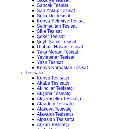
Sakarya Tesisat
Sancak Tesisat
Sarı Yakup Tesisat
Selçuklu Tesisat
Konya Selimiye Tesisat
Selimsultan Tesisat
Sille Tesisat
Şeker Tesisat
Şeyh Şamil Tesisat
Ulubatlı Hasan Tesisat
Yaka Meram Tesisat
Yaylapınar Tesisat
Yazır Tesisat
Konya Karaaslan Tesisat
Tesisatçı
Konya Tesisatçı
Akabe Tesisatçı
Akıncılar Tesisatçı
Akşehir Tesisatçı
Akşemsettin Tesisatçı
Alaaddin Tesisatçı
Alakova Tesisatçı
Alavardı Tesisatçı
Alpaslan Tesisatçı
Aşkan Tesisatçı