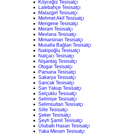
Köyceğiz Tesisatçı
Lalebahçe Tesisatçı
Malazgirt Tesisatçı
Mehmet Akif Tesisatçı
Mengene Tesisatçı
Meram Tesisatçı
Mevlana Tesisatçı
Mimarsinan Tesisatçı
Musalla Bağları Tesisatçı
Nakipoğlu Tesisatçı
Nalçacı Tesisatçı
Nişantaş Tesisatçı
Otogar Tesisatçı
Parsana Tesisatçı
Sakarya Tesisatçı
Sancak Tesisatçı
Sarı Yakup Tesisatçı
Selçuklu Tesisatçı
Selimiye Tesisatçı
Selimsultan Tesisatçı
Sille Tesisatçı
Şeker Tesisatçı
Şeyh Şamil Tesisatçı
Ulubatlı Hasan Tesisatçı
Yaka Meram Tesisatçı