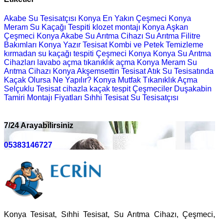
Akabe Su Tesisatçısı
Konya En Yakın Çeşmeci
Konya
Meram Su Kaçağı Tespiti
klozet montajı
Konya Aşkan
Çeşmeci
Konya Akabe Su Arıtma Cihazı
Su Arıtma Filitre
Bakımları
Konya Yazır Tesisat
Kombi ve Petek Temizleme
kırmadan su kaçağı tespiti
Çeşmeci Konya
Konya Su Arıtma
Cihazları
lavabo açma
tıkanıklık açma
Konya Meram Su
Arıtma Cihazı
Konya Akşemsettin Tesisat
Atık Su Tesisatında
Kaçak Olursa Ne Yapılır?
Konya Mutfak Tıkanıklık Açma
Selçuklu Tesisat
cihazla kaçak tespit
Çeşmeciler
Duşakabin
Tamiri Montajı Fiyatları
Sıhhi Tesisat
Su Tesisatçısı
7/24 Arayabilirsiniz
05383146727
Konya Tesisat, Sıhhi Tesisat, Su Arıtma Cihazı, Çeşmeci,