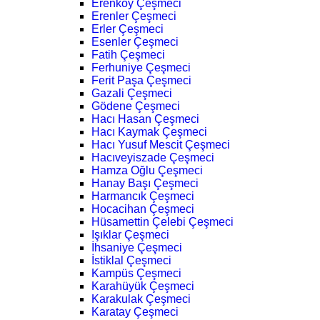
Erenköy Çeşmeci
Erenler Çeşmeci
Erler Çeşmeci
Esenler Çeşmeci
Fatih Çeşmeci
Ferhuniye Çeşmeci
Ferit Paşa Çeşmeci
Gazali Çeşmeci
Gödene Çeşmeci
Hacı Hasan Çeşmeci
Hacı Kaymak Çeşmeci
Hacı Yusuf Mescit Çeşmeci
Hacıveyiszade Çeşmeci
Hamza Oğlu Çeşmeci
Hanay Başı Çeşmeci
Harmancık Çeşmeci
Hocacihan Çeşmeci
Hüsamettin Çelebi Çeşmeci
Işıklar Çeşmeci
İhsaniye Çeşmeci
İstiklal Çeşmeci
Kampüs Çeşmeci
Karahüyük Çeşmeci
Karakulak Çeşmeci
Karatay Çeşmeci