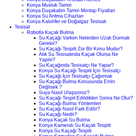
Konya Musluk Tamiri
Konya Duşakabin Tamiri Montajı Fiyatları
Konya Su Arıtma Cihazları
Konya Kalorifer ve Doğalgaz Tesisatı
Tesisat
Robotla Kaçak Bulma
Su Kaçağı Varken Nelerden Uzak Durmak
Gerekir?
Su Kaçağı Tespiti Zor Bir Konu Mudur?
Atık Su Tesisatında Kaçak Olursa Ne
Yapılır?
Su Kaçağında Tesisatçı Ne Yapar?
Konya Su Kaçağı Tespiti İçin Tesisatçı
Su Kaçağı İçin Tesisatçı Çağırmak
Su Kaçağı Bulma Konusunda Emin
Değilsek ?
Suya Nasıl Ulaşıyoruz?
Su Kaçağı Tespit Edildikten Sonra Ne Olur?
Su Kaçağı Bulma Yöntemleri
Su Kaçağı Nasıl Fark Edilir?
Su Kaçağı Nedir?
Konya Kaçak Su Bulma
Konya Kameralı Su Kaçak Tespiti
Konya Su Kaçağı Tespiti