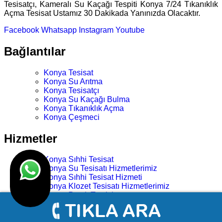
Tesisatçı, Kameralı Su Kaçağı Tespiti Konya 7/24 Tıkanıklık
Açma Tesisat Ustamız 30 Dakikada Yanınızda Olacaktır.
Facebook
Whatsapp
Instagram
Youtube
Bağlantılar
Konya Tesisat
Konya Su Arıtma
Konya Tesisatçı
Konya Su Kaçağı Bulma
Konya Tıkanıklık Açma
Konya Çeşmeci
Hizmetler
Konya Sıhhi Tesisat
Konya Su Tesisatı Hizmetlerimiz
Konya Sıhhi Tesisat Hizmeti
Konya Klozet Tesisatı Hizmetlerimiz
Konya Petek Temizleme
Konya Duşakabin Tamiri Montajı
Konya Klozet Sifon Musluk Onarımı
Konya Klozet Şamandıra Tamiri