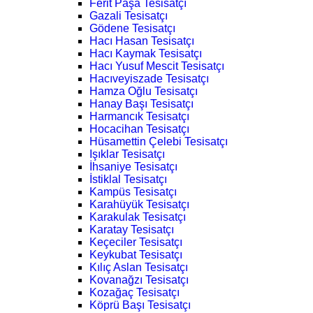
Ferit Paşa Tesisatçı
Gazali Tesisatçı
Gödene Tesisatçı
Hacı Hasan Tesisatçı
Hacı Kaymak Tesisatçı
Hacı Yusuf Mescit Tesisatçı
Hacıveyiszade Tesisatçı
Hamza Oğlu Tesisatçı
Hanay Başı Tesisatçı
Harmancık Tesisatçı
Hocacihan Tesisatçı
Hüsamettin Çelebi Tesisatçı
Işıklar Tesisatçı
İhsaniye Tesisatçı
İstiklal Tesisatçı
Kampüs Tesisatçı
Karahüyük Tesisatçı
Karakulak Tesisatçı
Karatay Tesisatçı
Keçeciler Tesisatçı
Keykubat Tesisatçı
Kılıç Aslan Tesisatçı
Kovanağzı Tesisatçı
Kozağaç Tesisatçı
Köprü Başı Tesisatçı