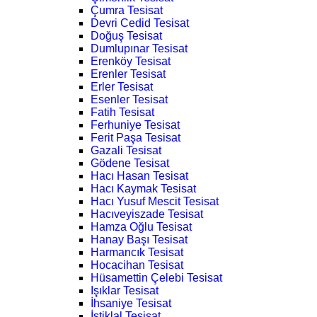
Çumra Tesisat
Devri Cedid Tesisat
Doğuş Tesisat
Dumlupınar Tesisat
Erenköy Tesisat
Erenler Tesisat
Erler Tesisat
Esenler Tesisat
Fatih Tesisat
Ferhuniye Tesisat
Ferit Paşa Tesisat
Gazali Tesisat
Gödene Tesisat
Hacı Hasan Tesisat
Hacı Kaymak Tesisat
Hacı Yusuf Mescit Tesisat
Hacıveyiszade Tesisat
Hamza Oğlu Tesisat
Hanay Başı Tesisat
Harmancık Tesisat
Hocacihan Tesisat
Hüsamettin Çelebi Tesisat
Işıklar Tesisat
İhsaniye Tesisat
İstiklal Tesisat