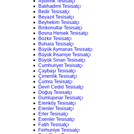
Aydınlık Tesisatçı
Batıhadimi Tesisatçı
Bedir Tesisatçı
Beyazıt Tesisatçı
Beyhekim Tesisatçı
Binkonutlar Tesisatçı
Bosna Hersek Tesisatçı
Bozkır Tesisatçı
Buhara Tesisatçı
Büyük Aymanas Tesisatçı
Büyük İhsaniye Tesisatçı
Büyük Sinan Tesisatçı
Cumhuriyet Tesisatçı
Çaybaşı Tesisatçı
Çimenlik Tesisatçı
Çumra Tesisatçı
Devri Cedid Tesisatçı
Doğuş Tesisatçı
Dumlupınar Tesisatçı
Erenköy Tesisatçı
Erenler Tesisatçı
Erler Tesisatçı
Esenler Tesisatçı
Fatih Tesisatçı
Ferhuniye Tesisatçı