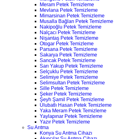
Meram Petek Temizleme
Mevlana Petek Temizleme
Mimarsinan Petek Temizleme
Musalla Bağları Petek Temizleme
Nakipoğlu Petek Temizleme
Nalçacı Petek Temizleme
Nişantaş Petek Temizleme
Otogar Petek Temizleme
Parsana Petek Temizleme
Sakarya Petek Temizleme
Sancak Petek Temizleme
Sarı Yakup Petek Temizleme
Selçuklu Petek Temizleme
Selimiye Petek Temizleme
Selimsultan Petek Temizleme
Sille Petek Temizleme
Şeker Petek Temizleme
Şeyh Şamil Petek Temizleme
Ulubatlı Hasan Petek Temizleme
Yaka Meram Petek Temizleme
Yaylapınar Petek Temizleme
Yazır Petek Temizleme
Su Arıtma
Konya Su Arıtma Cihazı
Akıncılar Su Arıtma Cihazı