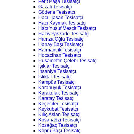
Ferit Paşa Tesisatçı
Gazali Tesisatçı
Gödene Tesisatçı
Hacı Hasan Tesisatçı
Hacı Kaymak Tesisatçı
Hacı Yusuf Mescit Tesisatçı
Hacıveyiszade Tesisatçı
Hamza Oğlu Tesisatçı
Hanay Başı Tesisatçı
Harmancık Tesisatçı
Hocacihan Tesisatçı
Hüsamettin Çelebi Tesisatçı
Işıklar Tesisatçı
İhsaniye Tesisatçı
İstiklal Tesisatçı
Kampüs Tesisatçı
Karahüyük Tesisatçı
Karakulak Tesisatçı
Karatay Tesisatçı
Keçeciler Tesisatçı
Keykubat Tesisatçı
Kılıç Aslan Tesisatçı
Kovanağzı Tesisatçı
Kozağaç Tesisatçı
Köprü Başı Tesisatçı