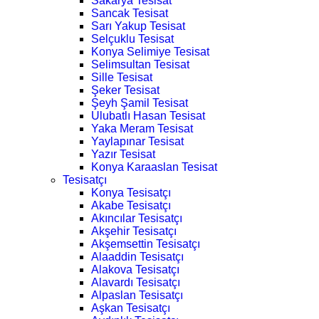
Sakarya Tesisat
Sancak Tesisat
Sarı Yakup Tesisat
Selçuklu Tesisat
Konya Selimiye Tesisat
Selimsultan Tesisat
Sille Tesisat
Şeker Tesisat
Şeyh Şamil Tesisat
Ulubatlı Hasan Tesisat
Yaka Meram Tesisat
Yaylapınar Tesisat
Yazır Tesisat
Konya Karaaslan Tesisat
Tesisatçı
Konya Tesisatçı
Akabe Tesisatçı
Akıncılar Tesisatçı
Akşehir Tesisatçı
Akşemsettin Tesisatçı
Alaaddin Tesisatçı
Alakova Tesisatçı
Alavardı Tesisatçı
Alpaslan Tesisatçı
Aşkan Tesisatçı