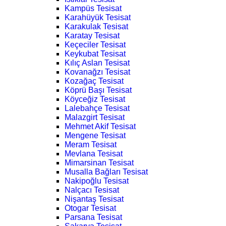
Kampüs Tesisat
Karahüyük Tesisat
Karakulak Tesisat
Karatay Tesisat
Keçeciler Tesisat
Keykubat Tesisat
Kılıç Aslan Tesisat
Kovanağzı Tesisat
Kozağaç Tesisat
Köprü Başı Tesisat
Köyceğiz Tesisat
Lalebahçe Tesisat
Malazgirt Tesisat
Mehmet Akif Tesisat
Mengene Tesisat
Meram Tesisat
Mevlana Tesisat
Mimarsinan Tesisat
Musalla Bağları Tesisat
Nakipoğlu Tesisat
Nalçacı Tesisat
Nişantaş Tesisat
Otogar Tesisat
Parsana Tesisat