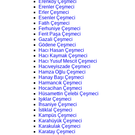
Erenköy Çeşmeci
Erenler Çeşmeci
Erler Çeşmeci
Esenler Çeşmeci
Fatih Çeşmeci
Ferhuniye Çeşmeci
Ferit Paşa Çeşmeci
Gazali Çeşmeci
Gödene Çeşmeci
Hacı Hasan Çeşmeci
Hacı Kaymak Çeşmeci
Hacı Yusuf Mescit Çeşmeci
Hacıveyiszade Çeşmeci
Hamza Oğlu Çeşmeci
Hanay Başı Çeşmeci
Harmancık Çeşmeci
Hocacihan Çeşmeci
Hüsamettin Çelebi Çeşmeci
Işıklar Çeşmeci
İhsaniye Çeşmeci
İstiklal Çeşmeci
Kampüs Çeşmeci
Karahüyük Çeşmeci
Karakulak Çeşmeci
Karatay Çeşmeci