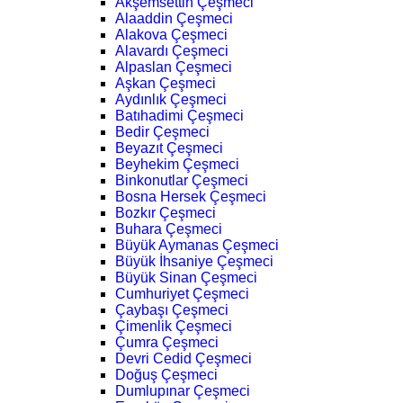
Akşemsettin Çeşmeci
Alaaddin Çeşmeci
Alakova Çeşmeci
Alavardı Çeşmeci
Alpaslan Çeşmeci
Aşkan Çeşmeci
Aydınlık Çeşmeci
Batıhadimi Çeşmeci
Bedir Çeşmeci
Beyazıt Çeşmeci
Beyhekim Çeşmeci
Binkonutlar Çeşmeci
Bosna Hersek Çeşmeci
Bozkır Çeşmeci
Buhara Çeşmeci
Büyük Aymanas Çeşmeci
Büyük İhsaniye Çeşmeci
Büyük Sinan Çeşmeci
Cumhuriyet Çeşmeci
Çaybaşı Çeşmeci
Çimenlik Çeşmeci
Çumra Çeşmeci
Devri Cedid Çeşmeci
Doğuş Çeşmeci
Dumlupınar Çeşmeci