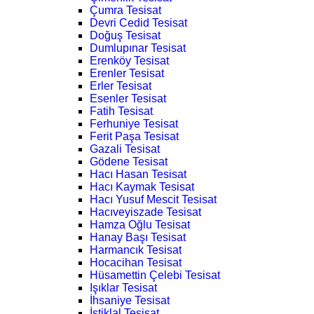
Çumra Tesisat
Devri Cedid Tesisat
Doğuş Tesisat
Dumlupınar Tesisat
Erenköy Tesisat
Erenler Tesisat
Erler Tesisat
Esenler Tesisat
Fatih Tesisat
Ferhuniye Tesisat
Ferit Paşa Tesisat
Gazali Tesisat
Gödene Tesisat
Hacı Hasan Tesisat
Hacı Kaymak Tesisat
Hacı Yusuf Mescit Tesisat
Hacıveyiszade Tesisat
Hamza Oğlu Tesisat
Hanay Başı Tesisat
Harmancık Tesisat
Hocacihan Tesisat
Hüsamettin Çelebi Tesisat
Işıklar Tesisat
İhsaniye Tesisat
İstiklal Tesisat