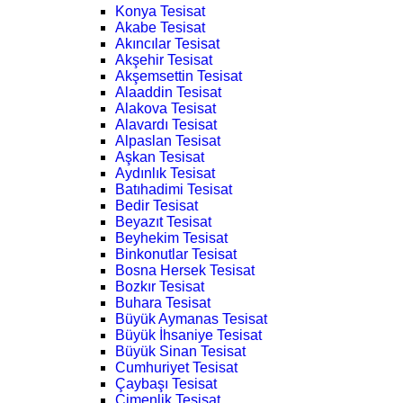
Konya Tesisat
Akabe Tesisat
Akıncılar Tesisat
Akşehir Tesisat
Akşemsettin Tesisat
Alaaddin Tesisat
Alakova Tesisat
Alavardı Tesisat
Alpaslan Tesisat
Aşkan Tesisat
Aydınlık Tesisat
Batıhadimi Tesisat
Bedir Tesisat
Beyazıt Tesisat
Beyhekim Tesisat
Binkonutlar Tesisat
Bosna Hersek Tesisat
Bozkır Tesisat
Buhara Tesisat
Büyük Aymanas Tesisat
Büyük İhsaniye Tesisat
Büyük Sinan Tesisat
Cumhuriyet Tesisat
Çaybaşı Tesisat
Çimenlik Tesisat