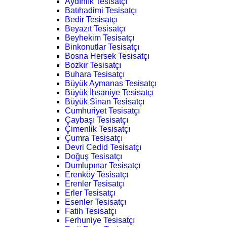
Aydınlık Tesisatçı
Batıhadimi Tesisatçı
Bedir Tesisatçı
Beyazıt Tesisatçı
Beyhekim Tesisatçı
Binkonutlar Tesisatçı
Bosna Hersek Tesisatçı
Bozkır Tesisatçı
Buhara Tesisatçı
Büyük Aymanas Tesisatçı
Büyük İhsaniye Tesisatçı
Büyük Sinan Tesisatçı
Cumhuriyet Tesisatçı
Çaybaşı Tesisatçı
Çimenlik Tesisatçı
Çumra Tesisatçı
Devri Cedid Tesisatçı
Doğuş Tesisatçı
Dumlupınar Tesisatçı
Erenköy Tesisatçı
Erenler Tesisatçı
Erler Tesisatçı
Esenler Tesisatçı
Fatih Tesisatçı
Ferhuniye Tesisatçı