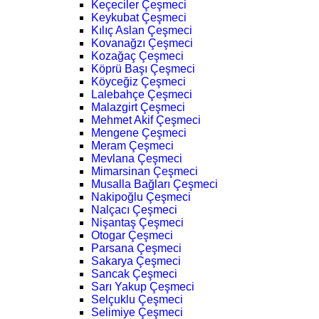
Keçeciler Çeşmeci
Keykubat Çeşmeci
Kılıç Aslan Çeşmeci
Kovanağzı Çeşmeci
Kozağaç Çeşmeci
Köprü Başı Çeşmeci
Köyceğiz Çeşmeci
Lalebahçe Çeşmeci
Malazgirt Çeşmeci
Mehmet Akif Çeşmeci
Mengene Çeşmeci
Meram Çeşmeci
Mevlana Çeşmeci
Mimarsinan Çeşmeci
Musalla Bağları Çeşmeci
Nakipoğlu Çeşmeci
Nalçacı Çeşmeci
Nişantaş Çeşmeci
Otogar Çeşmeci
Parsana Çeşmeci
Sakarya Çeşmeci
Sancak Çeşmeci
Sarı Yakup Çeşmeci
Selçuklu Çeşmeci
Selimiye Çeşmeci