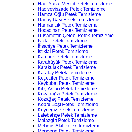
Hacı Yusuf Mescit Petek Temizleme
Hacıveyiszade Petek Temizleme
Hamza Oğlu Petek Temizleme
Hanay Başı Petek Temizleme
Harmancık Petek Temizleme
Hocacihan Petek Temizleme
Hüsamettin Çelebi Petek Temizleme
Işıklar Petek Temizleme
İhsaniye Petek Temizleme
İstiklal Petek Temizleme
Kampüs Petek Temizleme
Karahüyük Petek Temizleme
Karakulak Petek Temizleme
Karatay Petek Temizleme
Keçeciler Petek Temizleme
Keykubat Petek Temizleme
Kılıç Aslan Petek Temizleme
Kovanağzı Petek Temizleme
Kozağaç Petek Temizleme
Köprü Başı Petek Temizleme
Köyceğiz Petek Temizleme
Lalebahçe Petek Temizleme
Malazgirt Petek Temizleme
Mehmet Akif Petek Temizleme
Mengene Petek Temizleme