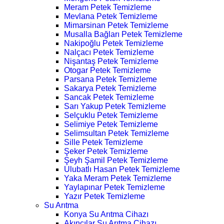
Meram Petek Temizleme
Mevlana Petek Temizleme
Mimarsinan Petek Temizleme
Musalla Bağları Petek Temizleme
Nakipoğlu Petek Temizleme
Nalçacı Petek Temizleme
Nişantaş Petek Temizleme
Otogar Petek Temizleme
Parsana Petek Temizleme
Sakarya Petek Temizleme
Sancak Petek Temizleme
Sarı Yakup Petek Temizleme
Selçuklu Petek Temizleme
Selimiye Petek Temizleme
Selimsultan Petek Temizleme
Sille Petek Temizleme
Şeker Petek Temizleme
Şeyh Şamil Petek Temizleme
Ulubatlı Hasan Petek Temizleme
Yaka Meram Petek Temizleme
Yaylapınar Petek Temizleme
Yazır Petek Temizleme
Su Arıtma
Konya Su Arıtma Cihazı
Akıncılar Su Arıtma Cihazı