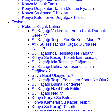
Konya Musluk Tamiri
Konya Duşakabin Tamiri Montajı Fiyatları
Konya Su Arıtma Cihazları
Konya Kalorifer ve Doğalgaz Tesisatı
Tesisat
Robotla Kaçak Bulma
Su Kaçağı Varken Nelerden Uzak Durmak
Gerekir?
Su Kaçağı Tespiti Zor Bir Konu Mudur?
Atık Su Tesisatında Kaçak Olursa Ne
Yapılır?
Su Kaçağında Tesisatçı Ne Yapar?
Konya Su Kaçağı Tespiti İçin Tesisatçı
Su Kaçağı İçin Tesisatçı Çağırmak
Su Kaçağı Bulma Konusunda Emin
Değilsek ?
Suya Nasıl Ulaşıyoruz?
Su Kaçağı Tespit Edildikten Sonra Ne Olur?
Su Kaçağı Bulma Yöntemleri
Su Kaçağı Nasıl Fark Edilir?
Su Kaçağı Nedir?
Konya Kaçak Su Bulma
Konya Kameralı Su Kaçak Tespiti
Konya Su Kaçağı Tespiti