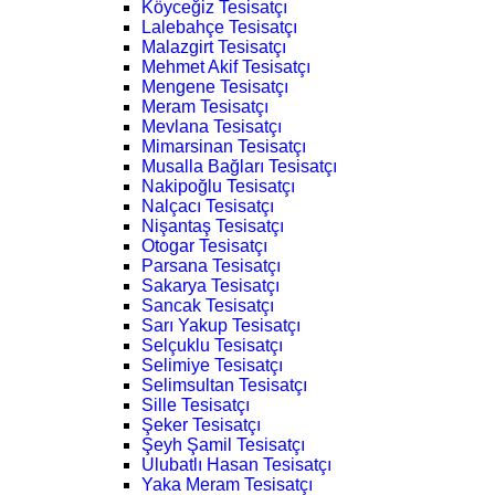
Köyceğiz Tesisatçı
Lalebahçe Tesisatçı
Malazgirt Tesisatçı
Mehmet Akif Tesisatçı
Mengene Tesisatçı
Meram Tesisatçı
Mevlana Tesisatçı
Mimarsinan Tesisatçı
Musalla Bağları Tesisatçı
Nakipoğlu Tesisatçı
Nalçacı Tesisatçı
Nişantaş Tesisatçı
Otogar Tesisatçı
Parsana Tesisatçı
Sakarya Tesisatçı
Sancak Tesisatçı
Sarı Yakup Tesisatçı
Selçuklu Tesisatçı
Selimiye Tesisatçı
Selimsultan Tesisatçı
Sille Tesisatçı
Şeker Tesisatçı
Şeyh Şamil Tesisatçı
Ulubatlı Hasan Tesisatçı
Yaka Meram Tesisatçı