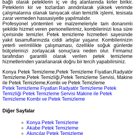
bağlı olarak peteklerin iç ve dış alanlarında kirler birikir.
Peteklerin kir ve tozlardan arındırılarak yüksek verimde
çalışmalarına olanak tanıyacak olan temizlik işlemi, tesisata
zarar vermeden hassasiyetle yapılmalıdır.
Profesyonel yöntemleri ve malzemeleriyle tam donanımlı
şekilde hizmet veren personellerimiz, kombilerinizi kısa süre
içerisinde temizler. Petek temizleme hizmetleri sayesinde
yakıt tasarruflarınızda ciddi artışlar yaşanır. Kombilerinizin
yeterli verimlilikte çalışmaması, özellikle soğuk günlerde
bütçelerinizi zorlayacak sonuçlara neden olur. Firmamız
tarafından garantili olarak verilen petek temizleme
hizmetlerinden yararlanarak doğru bir tercih yapabilirsiniz.
Konya Petek Temizleme,Petek Temizleme Fiyatları,Radyatör
Temizleme,Petek Temizliği,Petek Temizleme Servisi, Makine
ile Petek Temizleme,Kombi ve Petek Temizleme
Petek Temizleme Fiyatları
Radyatör Temizleme
Petek
Temizliği
Petek Temizleme Servisi
Makine ile Petek
Temizleme
Kombi ve Petek Temizleme
Diğer Sayfalar
Konya Petek Temizleme
Akabe Petek Temizleme
Akıncılar Petek Temizleme