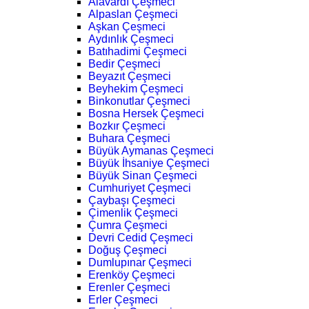
Alavardı Çeşmeci
Alpaslan Çeşmeci
Aşkan Çeşmeci
Aydınlık Çeşmeci
Batıhadimi Çeşmeci
Bedir Çeşmeci
Beyazıt Çeşmeci
Beyhekim Çeşmeci
Binkonutlar Çeşmeci
Bosna Hersek Çeşmeci
Bozkır Çeşmeci
Buhara Çeşmeci
Büyük Aymanas Çeşmeci
Büyük İhsaniye Çeşmeci
Büyük Sinan Çeşmeci
Cumhuriyet Çeşmeci
Çaybaşı Çeşmeci
Çimenlik Çeşmeci
Çumra Çeşmeci
Devri Cedid Çeşmeci
Doğuş Çeşmeci
Dumlupınar Çeşmeci
Erenköy Çeşmeci
Erenler Çeşmeci
Erler Çeşmeci