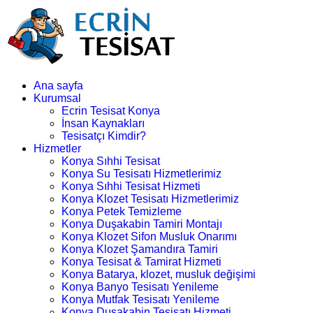
Ana sayfa
Kurumsal
Ecrin Tesisat Konya
İnsan Kaynakları
Tesisatçı Kimdir?
Hizmetler
Konya Sıhhi Tesisat
Konya Su Tesisatı Hizmetlerimiz
Konya Sıhhi Tesisat Hizmeti
Konya Klozet Tesisatı Hizmetlerimiz
Konya Petek Temizleme
Konya Duşakabin Tamiri Montajı
Konya Klozet Sifon Musluk Onarımı
Konya Klozet Şamandıra Tamiri
Konya Tesisat & Tamirat Hizmeti
Konya Batarya, klozet, musluk değişimi
Konya Banyo Tesisatı Yenileme
Konya Mutfak Tesisatı Yenileme
Konya Duşakabin Tesisatı Hizmeti