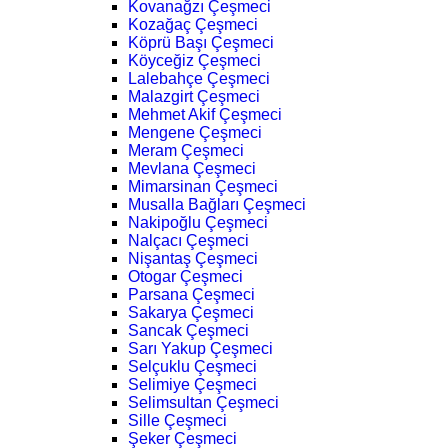
Kovanağzı Çeşmeci
Kozağaç Çeşmeci
Köprü Başı Çeşmeci
Köyceğiz Çeşmeci
Lalebahçe Çeşmeci
Malazgirt Çeşmeci
Mehmet Akif Çeşmeci
Mengene Çeşmeci
Meram Çeşmeci
Mevlana Çeşmeci
Mimarsinan Çeşmeci
Musalla Bağları Çeşmeci
Nakipoğlu Çeşmeci
Nalçacı Çeşmeci
Nişantaş Çeşmeci
Otogar Çeşmeci
Parsana Çeşmeci
Sakarya Çeşmeci
Sancak Çeşmeci
Sarı Yakup Çeşmeci
Selçuklu Çeşmeci
Selimiye Çeşmeci
Selimsultan Çeşmeci
Sille Çeşmeci
Şeker Çeşmeci