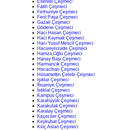
Esenler Çeşmeci
Fatih Çeşmeci
Ferhuniye Çeşmeci
Ferit Paşa Çeşmeci
Gazali Çeşmeci
Gödene Çeşmeci
Hacı Hasan Çeşmeci
Hacı Kaymak Çeşmeci
Hacı Yusuf Mescit Çeşmeci
Hacıveyiszade Çeşmeci
Hamza Oğlu Çeşmeci
Hanay Başı Çeşmeci
Harmancık Çeşmeci
Hocacihan Çeşmeci
Hüsamettin Çelebi Çeşmeci
Işıklar Çeşmeci
İhsaniye Çeşmeci
İstiklal Çeşmeci
Kampüs Çeşmeci
Karahüyük Çeşmeci
Karakulak Çeşmeci
Karatay Çeşmeci
Keçeciler Çeşmeci
Keykubat Çeşmeci
Kılıç Aslan Çeşmeci