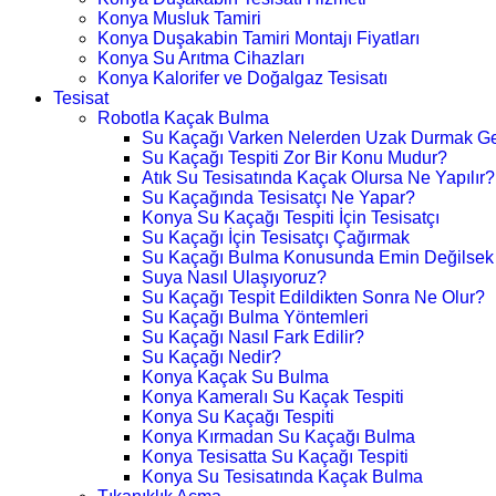
Konya Musluk Tamiri
Konya Duşakabin Tamiri Montajı Fiyatları
Konya Su Arıtma Cihazları
Konya Kalorifer ve Doğalgaz Tesisatı
Tesisat
Robotla Kaçak Bulma
Su Kaçağı Varken Nelerden Uzak Durmak Ge
Su Kaçağı Tespiti Zor Bir Konu Mudur?
Atık Su Tesisatında Kaçak Olursa Ne Yapılır?
Su Kaçağında Tesisatçı Ne Yapar?
Konya Su Kaçağı Tespiti İçin Tesisatçı
Su Kaçağı İçin Tesisatçı Çağırmak
Su Kaçağı Bulma Konusunda Emin Değilsek
Suya Nasıl Ulaşıyoruz?
Su Kaçağı Tespit Edildikten Sonra Ne Olur?
Su Kaçağı Bulma Yöntemleri
Su Kaçağı Nasıl Fark Edilir?
Su Kaçağı Nedir?
Konya Kaçak Su Bulma
Konya Kameralı Su Kaçak Tespiti
Konya Su Kaçağı Tespiti
Konya Kırmadan Su Kaçağı Bulma
Konya Tesisatta Su Kaçağı Tespiti
Konya Su Tesisatında Kaçak Bulma