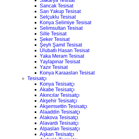
Sakarya Tesisat
Sancak Tesisat
Sarı Yakup Tesisat
Selçuklu Tesisat
Konya Selimiye Tesisat
Selimsultan Tesisat
Sille Tesisat
Şeker Tesisat
Şeyh Şamil Tesisat
Ulubatlı Hasan Tesisat
Yaka Meram Tesisat
Yaylapınar Tesisat
Yazır Tesisat
Konya Karaaslan Tesisat
Tesisatçı
Konya Tesisatçı
Akabe Tesisatçı
Akıncılar Tesisatçı
Akşehir Tesisatçı
Akşemsettin Tesisatçı
Alaaddin Tesisatçı
Alakova Tesisatçı
Alavardı Tesisatçı
Alpaslan Tesisatçı
Aşkan Tesisatçı