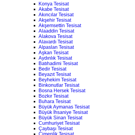
Konya Tesisat
Akabe Tesisat
Akıncılar Tesisat
Akşehir Tesisat
Akşemsettin Tesisat
Alaaddin Tesisat
Alakova Tesisat
Alavardı Tesisat
Alpaslan Tesisat
Aşkan Tesisat
Aydınlık Tesisat
Batıhadimi Tesisat
Bedir Tesisat
Beyazıt Tesisat
Beyhekim Tesisat
Binkonutlar Tesisat
Bosna Hersek Tesisat
Bozkır Tesisat
Buhara Tesisat
Büyük Aymanas Tesisat
Büyük İhsaniye Tesisat
Büyük Sinan Tesisat
Cumhuriyet Tesisat
Çaybaşı Tesisat
Çimenlik Tesisat