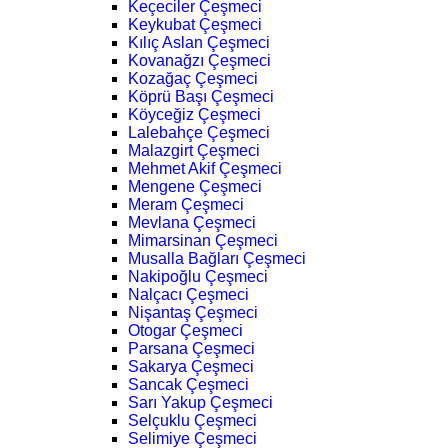
Keçeciler Çeşmeci
Keykubat Çeşmeci
Kılıç Aslan Çeşmeci
Kovanağzı Çeşmeci
Kozağaç Çeşmeci
Köprü Başı Çeşmeci
Köyceğiz Çeşmeci
Lalebahçe Çeşmeci
Malazgirt Çeşmeci
Mehmet Akif Çeşmeci
Mengene Çeşmeci
Meram Çeşmeci
Mevlana Çeşmeci
Mimarsinan Çeşmeci
Musalla Bağları Çeşmeci
Nakipoğlu Çeşmeci
Nalçacı Çeşmeci
Nişantaş Çeşmeci
Otogar Çeşmeci
Parsana Çeşmeci
Sakarya Çeşmeci
Sancak Çeşmeci
Sarı Yakup Çeşmeci
Selçuklu Çeşmeci
Selimiye Çeşmeci