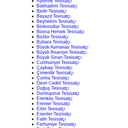
Aydınlık Tesisatçı
Batıhadimi Tesisatçı
Bedir Tesisatçı
Beyazıt Tesisatçı
Beyhekim Tesisatçı
Binkonutlar Tesisatçı
Bosna Hersek Tesisatçı
Bozkır Tesisatçı
Buhara Tesisatçı
Büyük Aymanas Tesisatçı
Büyük İhsaniye Tesisatçı
Büyük Sinan Tesisatçı
Cumhuriyet Tesisatçı
Çaybaşı Tesisatçı
Çimenlik Tesisatçı
Çumra Tesisatçı
Devri Cedid Tesisatçı
Doğuş Tesisatçı
Dumlupınar Tesisatçı
Erenköy Tesisatçı
Erenler Tesisatçı
Erler Tesisatçı
Esenler Tesisatçı
Fatih Tesisatçı
Ferhuniye Tesisatçı