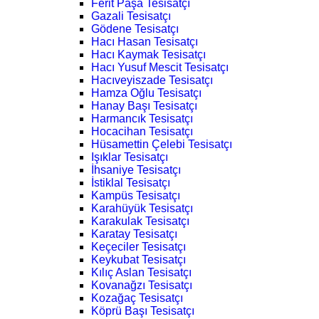
Ferit Paşa Tesisatçı
Gazali Tesisatçı
Gödene Tesisatçı
Hacı Hasan Tesisatçı
Hacı Kaymak Tesisatçı
Hacı Yusuf Mescit Tesisatçı
Hacıveyiszade Tesisatçı
Hamza Oğlu Tesisatçı
Hanay Başı Tesisatçı
Harmancık Tesisatçı
Hocacihan Tesisatçı
Hüsamettin Çelebi Tesisatçı
Işıklar Tesisatçı
İhsaniye Tesisatçı
İstiklal Tesisatçı
Kampüs Tesisatçı
Karahüyük Tesisatçı
Karakulak Tesisatçı
Karatay Tesisatçı
Keçeciler Tesisatçı
Keykubat Tesisatçı
Kılıç Aslan Tesisatçı
Kovanağzı Tesisatçı
Kozağaç Tesisatçı
Köprü Başı Tesisatçı