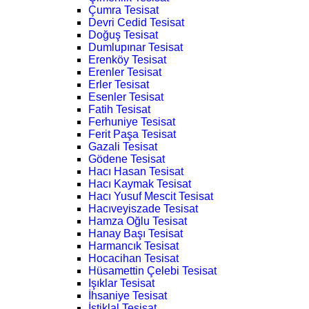
Çumra Tesisat
Devri Cedid Tesisat
Doğuş Tesisat
Dumlupınar Tesisat
Erenköy Tesisat
Erenler Tesisat
Erler Tesisat
Esenler Tesisat
Fatih Tesisat
Ferhuniye Tesisat
Ferit Paşa Tesisat
Gazali Tesisat
Gödene Tesisat
Hacı Hasan Tesisat
Hacı Kaymak Tesisat
Hacı Yusuf Mescit Tesisat
Hacıveyiszade Tesisat
Hamza Oğlu Tesisat
Hanay Başı Tesisat
Harmancık Tesisat
Hocacihan Tesisat
Hüsamettin Çelebi Tesisat
Işıklar Tesisat
İhsaniye Tesisat
İstiklal Tesisat