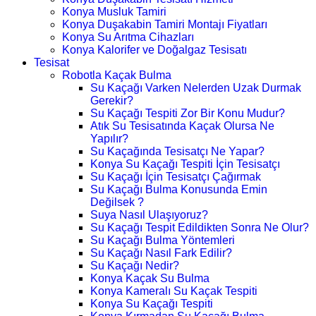
Konya Musluk Tamiri
Konya Duşakabin Tamiri Montajı Fiyatları
Konya Su Arıtma Cihazları
Konya Kalorifer ve Doğalgaz Tesisatı
Tesisat
Robotla Kaçak Bulma
Su Kaçağı Varken Nelerden Uzak Durmak
Gerekir?
Su Kaçağı Tespiti Zor Bir Konu Mudur?
Atık Su Tesisatında Kaçak Olursa Ne
Yapılır?
Su Kaçağında Tesisatçı Ne Yapar?
Konya Su Kaçağı Tespiti İçin Tesisatçı
Su Kaçağı İçin Tesisatçı Çağırmak
Su Kaçağı Bulma Konusunda Emin
Değilsek ?
Suya Nasıl Ulaşıyoruz?
Su Kaçağı Tespit Edildikten Sonra Ne Olur?
Su Kaçağı Bulma Yöntemleri
Su Kaçağı Nasıl Fark Edilir?
Su Kaçağı Nedir?
Konya Kaçak Su Bulma
Konya Kameralı Su Kaçak Tespiti
Konya Su Kaçağı Tespiti