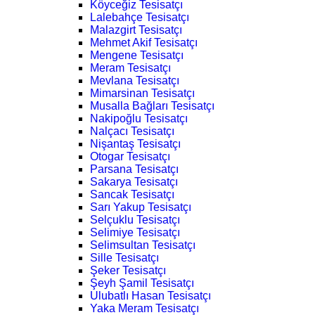
Köyceğiz Tesisatçı
Lalebahçe Tesisatçı
Malazgirt Tesisatçı
Mehmet Akif Tesisatçı
Mengene Tesisatçı
Meram Tesisatçı
Mevlana Tesisatçı
Mimarsinan Tesisatçı
Musalla Bağları Tesisatçı
Nakipoğlu Tesisatçı
Nalçacı Tesisatçı
Nişantaş Tesisatçı
Otogar Tesisatçı
Parsana Tesisatçı
Sakarya Tesisatçı
Sancak Tesisatçı
Sarı Yakup Tesisatçı
Selçuklu Tesisatçı
Selimiye Tesisatçı
Selimsultan Tesisatçı
Sille Tesisatçı
Şeker Tesisatçı
Şeyh Şamil Tesisatçı
Ulubatlı Hasan Tesisatçı
Yaka Meram Tesisatçı