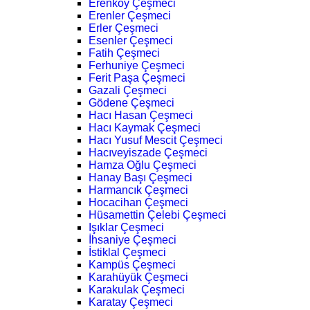
Erenköy Çeşmeci
Erenler Çeşmeci
Erler Çeşmeci
Esenler Çeşmeci
Fatih Çeşmeci
Ferhuniye Çeşmeci
Ferit Paşa Çeşmeci
Gazali Çeşmeci
Gödene Çeşmeci
Hacı Hasan Çeşmeci
Hacı Kaymak Çeşmeci
Hacı Yusuf Mescit Çeşmeci
Hacıveyiszade Çeşmeci
Hamza Oğlu Çeşmeci
Hanay Başı Çeşmeci
Harmancık Çeşmeci
Hocacihan Çeşmeci
Hüsamettin Çelebi Çeşmeci
Işıklar Çeşmeci
İhsaniye Çeşmeci
İstiklal Çeşmeci
Kampüs Çeşmeci
Karahüyük Çeşmeci
Karakulak Çeşmeci
Karatay Çeşmeci