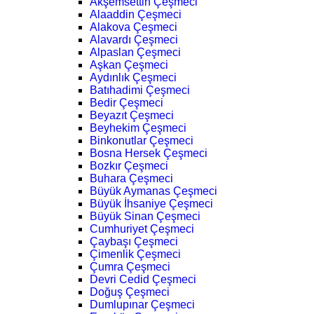
Akşemsettin Çeşmeci
Alaaddin Çeşmeci
Alakova Çeşmeci
Alavardı Çeşmeci
Alpaslan Çeşmeci
Aşkan Çeşmeci
Aydınlık Çeşmeci
Batıhadimi Çeşmeci
Bedir Çeşmeci
Beyazıt Çeşmeci
Beyhekim Çeşmeci
Binkonutlar Çeşmeci
Bosna Hersek Çeşmeci
Bozkır Çeşmeci
Buhara Çeşmeci
Büyük Aymanas Çeşmeci
Büyük İhsaniye Çeşmeci
Büyük Sinan Çeşmeci
Cumhuriyet Çeşmeci
Çaybaşı Çeşmeci
Çimenlik Çeşmeci
Çumra Çeşmeci
Devri Cedid Çeşmeci
Doğuş Çeşmeci
Dumlupınar Çeşmeci