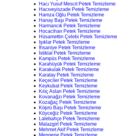
Hacı Yusuf Mescit Petek Temizleme
Hacıveyiszade Petek Temizleme
Hamza Oğlu Petek Temizleme
Hanay Başı Petek Temizleme
Harmancık Petek Temizleme
Hocacihan Petek Temizleme
Hüsamettin Çelebi Petek Temizleme
Işıklar Petek Temizleme
İhsaniye Petek Temizleme
İstiklal Petek Temizleme
Kampüs Petek Temizleme
Karahüyük Petek Temizleme
Karakulak Petek Temizleme
Karatay Petek Temizleme
Keçeciler Petek Temizleme
Keykubat Petek Temizleme
Kılıç Aslan Petek Temizleme
Kovanağzı Petek Temizleme
Kozağaç Petek Temizleme
Köprü Başı Petek Temizleme
Köyceğiz Petek Temizleme
Lalebahçe Petek Temizleme
Malazgirt Petek Temizleme
Mehmet Akif Petek Temizleme
Mengene Petek Temizleme