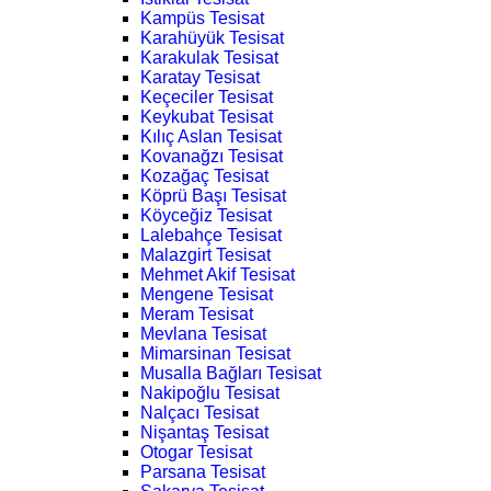
Kampüs Tesisat
Karahüyük Tesisat
Karakulak Tesisat
Karatay Tesisat
Keçeciler Tesisat
Keykubat Tesisat
Kılıç Aslan Tesisat
Kovanağzı Tesisat
Kozağaç Tesisat
Köprü Başı Tesisat
Köyceğiz Tesisat
Lalebahçe Tesisat
Malazgirt Tesisat
Mehmet Akif Tesisat
Mengene Tesisat
Meram Tesisat
Mevlana Tesisat
Mimarsinan Tesisat
Musalla Bağları Tesisat
Nakipoğlu Tesisat
Nalçacı Tesisat
Nişantaş Tesisat
Otogar Tesisat
Parsana Tesisat