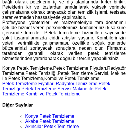
bağlı olarak peteklerin iç ve dış alanlarında kirler birikir.
Peteklerin kir ve tozlardan arındırılarak yüksek verimde
çalışmalarına olanak tanıyacak olan temizlik işlemi, tesisata
zarar vermeden hassasiyetle yapılmalıdır.
Profesyonel yöntemleri ve malzemeleriyle tam donanımlı
şekilde hizmet veren personellerimiz, kombilerinizi kısa süre
içerisinde temizler. Petek temizleme hizmetleri sayesinde
yakıt tasarruflarınızda ciddi artışlar yaşanır. Kombilerinizin
yeterli verimlilikte çalışmaması, özellikle soğuk günlerde
bütçelerinizi zorlayacak sonuçlara neden olur. Firmamız
tarafından garantili olarak verilen petek temizleme
hizmetlerinden yararlanarak doğru bir tercih yapabilirsiniz.
Konya Petek Temizleme,Petek Temizleme Fiyatları,Radyatör
Temizleme,Petek Temizliği,Petek Temizleme Servisi, Makine
ile Petek Temizleme,Kombi ve Petek Temizleme
Petek Temizleme Fiyatları
Radyatör Temizleme
Petek
Temizliği
Petek Temizleme Servisi
Makine ile Petek
Temizleme
Kombi ve Petek Temizleme
Diğer Sayfalar
Konya Petek Temizleme
Akabe Petek Temizleme
Akıncılar Petek Temizleme