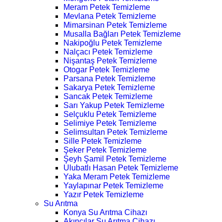
Meram Petek Temizleme
Mevlana Petek Temizleme
Mimarsinan Petek Temizleme
Musalla Bağları Petek Temizleme
Nakipoğlu Petek Temizleme
Nalçacı Petek Temizleme
Nişantaş Petek Temizleme
Otogar Petek Temizleme
Parsana Petek Temizleme
Sakarya Petek Temizleme
Sancak Petek Temizleme
Sarı Yakup Petek Temizleme
Selçuklu Petek Temizleme
Selimiye Petek Temizleme
Selimsultan Petek Temizleme
Sille Petek Temizleme
Şeker Petek Temizleme
Şeyh Şamil Petek Temizleme
Ulubatlı Hasan Petek Temizleme
Yaka Meram Petek Temizleme
Yaylapınar Petek Temizleme
Yazır Petek Temizleme
Su Arıtma
Konya Su Arıtma Cihazı
Akıncılar Su Arıtma Cihazı