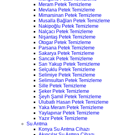
Meram Petek Temizleme
Mevlana Petek Temizleme
Mimarsinan Petek Temizleme
Musalla Bağları Petek Temizleme
Nakipoğlu Petek Temizleme
Nalçacı Petek Temizleme
Nişantaş Petek Temizleme
Otogar Petek Temizleme
Parsana Petek Temizleme
Sakarya Petek Temizleme
Sancak Petek Temizleme
Sarı Yakup Petek Temizleme
Selçuklu Petek Temizleme
Selimiye Petek Temizleme
Selimsultan Petek Temizleme
Sille Petek Temizleme
Şeker Petek Temizleme
Şeyh Şamil Petek Temizleme
Ulubatlı Hasan Petek Temizleme
Yaka Meram Petek Temizleme
Yaylapınar Petek Temizleme
Yazır Petek Temizleme
Su Arıtma
Konya Su Arıtma Cihazı
Akıncılar Su Arıtma Cihazı