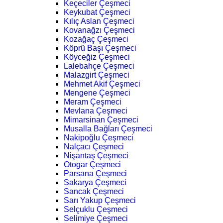
Keçeciler Çeşmeci
Keykubat Çeşmeci
Kılıç Aslan Çeşmeci
Kovanağzı Çeşmeci
Kozağaç Çeşmeci
Köprü Başı Çeşmeci
Köyceğiz Çeşmeci
Lalebahçe Çeşmeci
Malazgirt Çeşmeci
Mehmet Akif Çeşmeci
Mengene Çeşmeci
Meram Çeşmeci
Mevlana Çeşmeci
Mimarsinan Çeşmeci
Musalla Bağları Çeşmeci
Nakipoğlu Çeşmeci
Nalçacı Çeşmeci
Nişantaş Çeşmeci
Otogar Çeşmeci
Parsana Çeşmeci
Sakarya Çeşmeci
Sancak Çeşmeci
Sarı Yakup Çeşmeci
Selçuklu Çeşmeci
Selimiye Çeşmeci