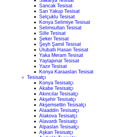
Sakarya Tesisat
Sancak Tesisat
Sarı Yakup Tesisat
Selçuklu Tesisat
Konya Selimiye Tesisat
Selimsultan Tesisat
Sille Tesisat
Şeker Tesisat
Şeyh Şamil Tesisat
Ulubatlı Hasan Tesisat
Yaka Meram Tesisat
Yaylapınar Tesisat
Yazır Tesisat
Konya Karaaslan Tesisat
Tesisatçı
Konya Tesisatçı
Akabe Tesisatçı
Akıncılar Tesisatçı
Akşehir Tesisatçı
Akşemsettin Tesisatçı
Alaaddin Tesisatçı
Alakova Tesisatçı
Alavardı Tesisatçı
Alpaslan Tesisatçı
Aşkan Tesisatçı