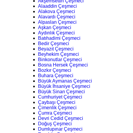
Akşemsettin Çeşmeci
Alaaddin Çeşmeci
Alakova Çeşmeci
Alavardı Çeşmeci
Alpaslan Çeşmeci
Aşkan Çeşmeci
Aydınlık Çeşmeci
Batıhadimi Çeşmeci
Bedir Çeşmeci
Beyazıt Çeşmeci
Beyhekim Çeşmeci
Binkonutlar Çeşmeci
Bosna Hersek Çeşmeci
Bozkır Çeşmeci
Buhara Çeşmeci
Büyük Aymanas Çeşmeci
Büyük İhsaniye Çeşmeci
Büyük Sinan Çeşmeci
Cumhuriyet Çeşmeci
Çaybaşı Çeşmeci
Çimenlik Çeşmeci
Çumra Çeşmeci
Devri Cedid Çeşmeci
Doğuş Çeşmeci
Dumlupınar Çeşmeci