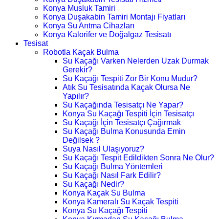
Konya Musluk Tamiri
Konya Duşakabin Tamiri Montajı Fiyatları
Konya Su Arıtma Cihazları
Konya Kalorifer ve Doğalgaz Tesisatı
Tesisat
Robotla Kaçak Bulma
Su Kaçağı Varken Nelerden Uzak Durmak
Gerekir?
Su Kaçağı Tespiti Zor Bir Konu Mudur?
Atık Su Tesisatında Kaçak Olursa Ne
Yapılır?
Su Kaçağında Tesisatçı Ne Yapar?
Konya Su Kaçağı Tespiti İçin Tesisatçı
Su Kaçağı İçin Tesisatçı Çağırmak
Su Kaçağı Bulma Konusunda Emin
Değilsek ?
Suya Nasıl Ulaşıyoruz?
Su Kaçağı Tespit Edildikten Sonra Ne Olur?
Su Kaçağı Bulma Yöntemleri
Su Kaçağı Nasıl Fark Edilir?
Su Kaçağı Nedir?
Konya Kaçak Su Bulma
Konya Kameralı Su Kaçak Tespiti
Konya Su Kaçağı Tespiti