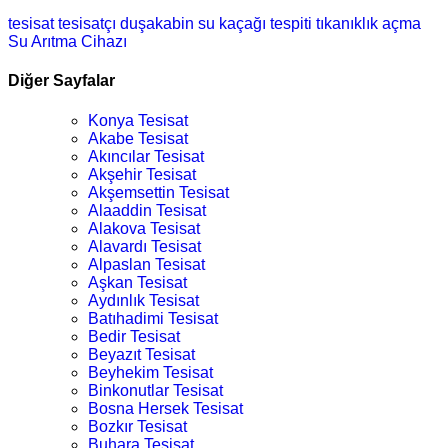
tesisat
tesisatçı
duşakabin
su kaçağı tespiti
tıkanıklık açma
Su Arıtma Cihazı
Diğer Sayfalar
Konya Tesisat
Akabe Tesisat
Akıncılar Tesisat
Akşehir Tesisat
Akşemsettin Tesisat
Alaaddin Tesisat
Alakova Tesisat
Alavardı Tesisat
Alpaslan Tesisat
Aşkan Tesisat
Aydınlık Tesisat
Batıhadimi Tesisat
Bedir Tesisat
Beyazıt Tesisat
Beyhekim Tesisat
Binkonutlar Tesisat
Bosna Hersek Tesisat
Bozkır Tesisat
Buhara Tesisat