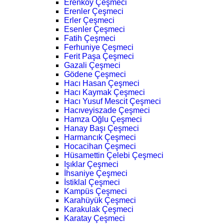
Erenköy Çeşmeci
Erenler Çeşmeci
Erler Çeşmeci
Esenler Çeşmeci
Fatih Çeşmeci
Ferhuniye Çeşmeci
Ferit Paşa Çeşmeci
Gazali Çeşmeci
Gödene Çeşmeci
Hacı Hasan Çeşmeci
Hacı Kaymak Çeşmeci
Hacı Yusuf Mescit Çeşmeci
Hacıveyiszade Çeşmeci
Hamza Oğlu Çeşmeci
Hanay Başı Çeşmeci
Harmancık Çeşmeci
Hocacihan Çeşmeci
Hüsamettin Çelebi Çeşmeci
Işıklar Çeşmeci
İhsaniye Çeşmeci
İstiklal Çeşmeci
Kampüs Çeşmeci
Karahüyük Çeşmeci
Karakulak Çeşmeci
Karatay Çeşmeci