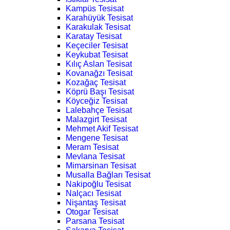
Kampüs Tesisat
Karahüyük Tesisat
Karakulak Tesisat
Karatay Tesisat
Keçeciler Tesisat
Keykubat Tesisat
Kılıç Aslan Tesisat
Kovanağzı Tesisat
Kozağaç Tesisat
Köprü Başı Tesisat
Köyceğiz Tesisat
Lalebahçe Tesisat
Malazgirt Tesisat
Mehmet Akif Tesisat
Mengene Tesisat
Meram Tesisat
Mevlana Tesisat
Mimarsinan Tesisat
Musalla Bağları Tesisat
Nakipoğlu Tesisat
Nalçacı Tesisat
Nişantaş Tesisat
Otogar Tesisat
Parsana Tesisat