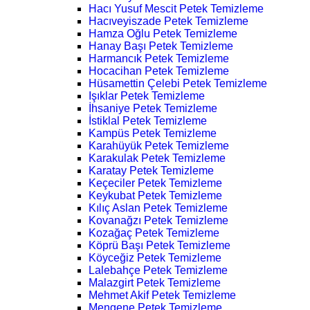
Hacı Yusuf Mescit Petek Temizleme
Hacıveyiszade Petek Temizleme
Hamza Oğlu Petek Temizleme
Hanay Başı Petek Temizleme
Harmancık Petek Temizleme
Hocacihan Petek Temizleme
Hüsamettin Çelebi Petek Temizleme
Işıklar Petek Temizleme
İhsaniye Petek Temizleme
İstiklal Petek Temizleme
Kampüs Petek Temizleme
Karahüyük Petek Temizleme
Karakulak Petek Temizleme
Karatay Petek Temizleme
Keçeciler Petek Temizleme
Keykubat Petek Temizleme
Kılıç Aslan Petek Temizleme
Kovanağzı Petek Temizleme
Kozağaç Petek Temizleme
Köprü Başı Petek Temizleme
Köyceğiz Petek Temizleme
Lalebahçe Petek Temizleme
Malazgirt Petek Temizleme
Mehmet Akif Petek Temizleme
Mengene Petek Temizleme