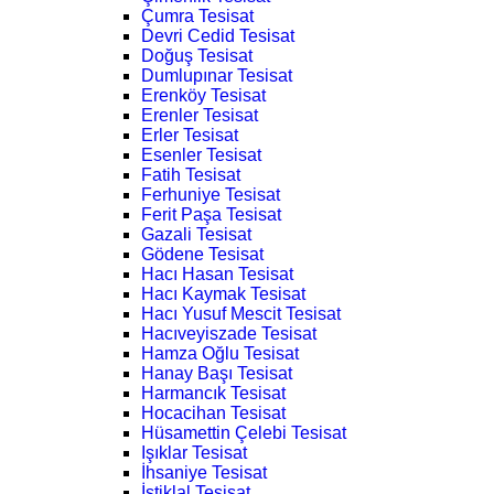
Çumra Tesisat
Devri Cedid Tesisat
Doğuş Tesisat
Dumlupınar Tesisat
Erenköy Tesisat
Erenler Tesisat
Erler Tesisat
Esenler Tesisat
Fatih Tesisat
Ferhuniye Tesisat
Ferit Paşa Tesisat
Gazali Tesisat
Gödene Tesisat
Hacı Hasan Tesisat
Hacı Kaymak Tesisat
Hacı Yusuf Mescit Tesisat
Hacıveyiszade Tesisat
Hamza Oğlu Tesisat
Hanay Başı Tesisat
Harmancık Tesisat
Hocacihan Tesisat
Hüsamettin Çelebi Tesisat
Işıklar Tesisat
İhsaniye Tesisat
İstiklal Tesisat