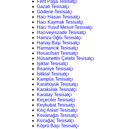
Ferit Paşa Tesisatçı
Gazali Tesisatçı
Gödene Tesisatçı
Hacı Hasan Tesisatçı
Hacı Kaymak Tesisatçı
Hacı Yusuf Mescit Tesisatçı
Hacıveyiszade Tesisatçı
Hamza Oğlu Tesisatçı
Hanay Başı Tesisatçı
Harmancık Tesisatçı
Hocacihan Tesisatçı
Hüsamettin Çelebi Tesisatçı
Işıklar Tesisatçı
İhsaniye Tesisatçı
İstiklal Tesisatçı
Kampüs Tesisatçı
Karahüyük Tesisatçı
Karakulak Tesisatçı
Karatay Tesisatçı
Keçeciler Tesisatçı
Keykubat Tesisatçı
Kılıç Aslan Tesisatçı
Kovanağzı Tesisatçı
Kozağaç Tesisatçı
Köprü Başı Tesisatçı