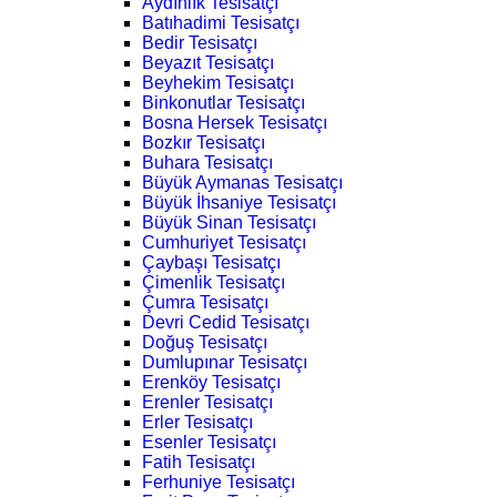
Aydınlık Tesisatçı
Batıhadimi Tesisatçı
Bedir Tesisatçı
Beyazıt Tesisatçı
Beyhekim Tesisatçı
Binkonutlar Tesisatçı
Bosna Hersek Tesisatçı
Bozkır Tesisatçı
Buhara Tesisatçı
Büyük Aymanas Tesisatçı
Büyük İhsaniye Tesisatçı
Büyük Sinan Tesisatçı
Cumhuriyet Tesisatçı
Çaybaşı Tesisatçı
Çimenlik Tesisatçı
Çumra Tesisatçı
Devri Cedid Tesisatçı
Doğuş Tesisatçı
Dumlupınar Tesisatçı
Erenköy Tesisatçı
Erenler Tesisatçı
Erler Tesisatçı
Esenler Tesisatçı
Fatih Tesisatçı
Ferhuniye Tesisatçı