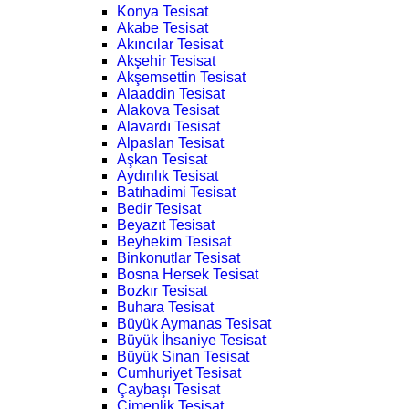
Konya Tesisat
Akabe Tesisat
Akıncılar Tesisat
Akşehir Tesisat
Akşemsettin Tesisat
Alaaddin Tesisat
Alakova Tesisat
Alavardı Tesisat
Alpaslan Tesisat
Aşkan Tesisat
Aydınlık Tesisat
Batıhadimi Tesisat
Bedir Tesisat
Beyazıt Tesisat
Beyhekim Tesisat
Binkonutlar Tesisat
Bosna Hersek Tesisat
Bozkır Tesisat
Buhara Tesisat
Büyük Aymanas Tesisat
Büyük İhsaniye Tesisat
Büyük Sinan Tesisat
Cumhuriyet Tesisat
Çaybaşı Tesisat
Çimenlik Tesisat