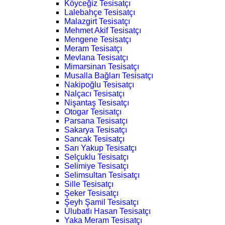
Köyceğiz Tesisatçı
Lalebahçe Tesisatçı
Malazgirt Tesisatçı
Mehmet Akif Tesisatçı
Mengene Tesisatçı
Meram Tesisatçı
Mevlana Tesisatçı
Mimarsinan Tesisatçı
Musalla Bağları Tesisatçı
Nakipoğlu Tesisatçı
Nalçacı Tesisatçı
Nişantaş Tesisatçı
Otogar Tesisatçı
Parsana Tesisatçı
Sakarya Tesisatçı
Sancak Tesisatçı
Sarı Yakup Tesisatçı
Selçuklu Tesisatçı
Selimiye Tesisatçı
Selimsultan Tesisatçı
Sille Tesisatçı
Şeker Tesisatçı
Şeyh Şamil Tesisatçı
Ulubatlı Hasan Tesisatçı
Yaka Meram Tesisatçı