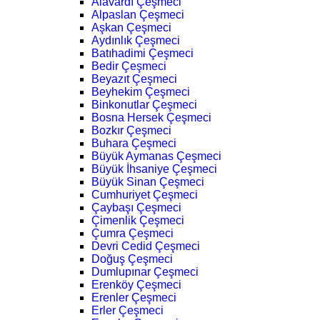
Alavardı Çeşmeci
Alpaslan Çeşmeci
Aşkan Çeşmeci
Aydınlık Çeşmeci
Batıhadimi Çeşmeci
Bedir Çeşmeci
Beyazıt Çeşmeci
Beyhekim Çeşmeci
Binkonutlar Çeşmeci
Bosna Hersek Çeşmeci
Bozkır Çeşmeci
Buhara Çeşmeci
Büyük Aymanas Çeşmeci
Büyük İhsaniye Çeşmeci
Büyük Sinan Çeşmeci
Cumhuriyet Çeşmeci
Çaybaşı Çeşmeci
Çimenlik Çeşmeci
Çumra Çeşmeci
Devri Cedid Çeşmeci
Doğuş Çeşmeci
Dumlupınar Çeşmeci
Erenköy Çeşmeci
Erenler Çeşmeci
Erler Çeşmeci