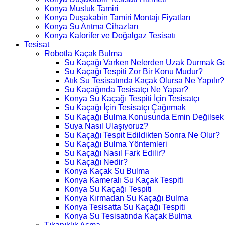
Konya Musluk Tamiri
Konya Duşakabin Tamiri Montajı Fiyatları
Konya Su Arıtma Cihazları
Konya Kalorifer ve Doğalgaz Tesisatı
Tesisat
Robotla Kaçak Bulma
Su Kaçağı Varken Nelerden Uzak Durmak Ge
Su Kaçağı Tespiti Zor Bir Konu Mudur?
Atık Su Tesisatında Kaçak Olursa Ne Yapılır?
Su Kaçağında Tesisatçı Ne Yapar?
Konya Su Kaçağı Tespiti İçin Tesisatçı
Su Kaçağı İçin Tesisatçı Çağırmak
Su Kaçağı Bulma Konusunda Emin Değilsek
Suya Nasıl Ulaşıyoruz?
Su Kaçağı Tespit Edildikten Sonra Ne Olur?
Su Kaçağı Bulma Yöntemleri
Su Kaçağı Nasıl Fark Edilir?
Su Kaçağı Nedir?
Konya Kaçak Su Bulma
Konya Kameralı Su Kaçak Tespiti
Konya Su Kaçağı Tespiti
Konya Kırmadan Su Kaçağı Bulma
Konya Tesisatta Su Kaçağı Tespiti
Konya Su Tesisatında Kaçak Bulma