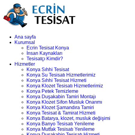
Ana sayfa
Kurumsal
Ecrin Tesisat Konya
İnsan Kaynakları
Tesisatçı Kimdir?
Hizmetler
Konya Sıhhi Tesisat
Konya Su Tesisatı Hizmetlerimiz
Konya Sıhhi Tesisat Hizmeti
Konya Klozet Tesisatı Hizmetlerimiz
Konya Petek Temizleme
Konya Duşakabin Tamiri Montajı
Konya Klozet Sifon Musluk Onarımı
Konya Klozet Şamandıra Tamiri
Konya Tesisat & Tamirat Hizmeti
Konya Batarya, klozet, musluk değişimi
Konya Banyo Tesisatı Yenileme
Konya Mutfak Tesisatı Yenileme
Konya Duşakabin Tesisatı Hizmeti