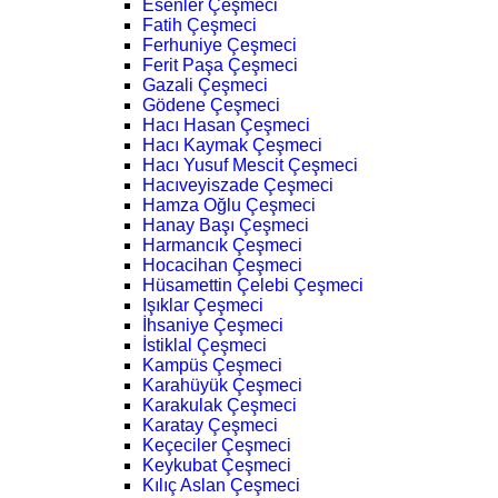
Esenler Çeşmeci
Fatih Çeşmeci
Ferhuniye Çeşmeci
Ferit Paşa Çeşmeci
Gazali Çeşmeci
Gödene Çeşmeci
Hacı Hasan Çeşmeci
Hacı Kaymak Çeşmeci
Hacı Yusuf Mescit Çeşmeci
Hacıveyiszade Çeşmeci
Hamza Oğlu Çeşmeci
Hanay Başı Çeşmeci
Harmancık Çeşmeci
Hocacihan Çeşmeci
Hüsamettin Çelebi Çeşmeci
Işıklar Çeşmeci
İhsaniye Çeşmeci
İstiklal Çeşmeci
Kampüs Çeşmeci
Karahüyük Çeşmeci
Karakulak Çeşmeci
Karatay Çeşmeci
Keçeciler Çeşmeci
Keykubat Çeşmeci
Kılıç Aslan Çeşmeci