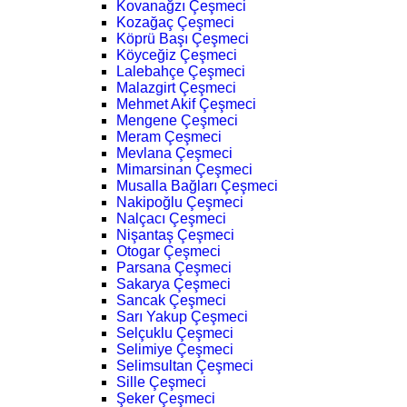
Kovanağzı Çeşmeci
Kozağaç Çeşmeci
Köprü Başı Çeşmeci
Köyceğiz Çeşmeci
Lalebahçe Çeşmeci
Malazgirt Çeşmeci
Mehmet Akif Çeşmeci
Mengene Çeşmeci
Meram Çeşmeci
Mevlana Çeşmeci
Mimarsinan Çeşmeci
Musalla Bağları Çeşmeci
Nakipoğlu Çeşmeci
Nalçacı Çeşmeci
Nişantaş Çeşmeci
Otogar Çeşmeci
Parsana Çeşmeci
Sakarya Çeşmeci
Sancak Çeşmeci
Sarı Yakup Çeşmeci
Selçuklu Çeşmeci
Selimiye Çeşmeci
Selimsultan Çeşmeci
Sille Çeşmeci
Şeker Çeşmeci