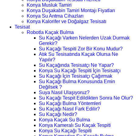
Konya Musluk Tamiri
Konya Duşakabin Tamiri Montajı Fiyatları
Konya Su Arıtma Cihazları
Konya Kalorifer ve Doğalgaz Tesisatı
Tesisat
Robotla Kaçak Bulma
Su Kaçağı Varken Nelerden Uzak Durmak
Gerekir?
Su Kaçağı Tespiti Zor Bir Konu Mudur?
Atık Su Tesisatında Kaçak Olursa Ne
Yapılır?
Su Kaçağında Tesisatçı Ne Yapar?
Konya Su Kaçağı Tespiti İçin Tesisatçı
Su Kaçağı İçin Tesisatçı Çağırmak
Su Kaçağı Bulma Konusunda Emin
Değilsek ?
Suya Nasıl Ulaşıyoruz?
Su Kaçağı Tespit Edildikten Sonra Ne Olur?
Su Kaçağı Bulma Yöntemleri
Su Kaçağı Nasıl Fark Edilir?
Su Kaçağı Nedir?
Konya Kaçak Su Bulma
Konya Kameralı Su Kaçak Tespiti
Konya Su Kaçağı Tespiti