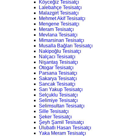
Köyceğiz Tesisatçı
Lalebahçe Tesisatçı
Malazgirt Tesisatçı
Mehmet Akif Tesisatçı
Mengene Tesisatçı
Meram Tesisatçı
Mevlana Tesisatçı
Mimarsinan Tesisatçı
Musalla Bağları Tesisatçı
Nakipoğlu Tesisatçı
Nalçacı Tesisatçı
Nişantaş Tesisatçı
Otogar Tesisatçı
Parsana Tesisatçı
Sakarya Tesisatçı
Sancak Tesisatçı
Sarı Yakup Tesisatçı
Selçuklu Tesisatçı
Selimiye Tesisatçı
Selimsultan Tesisatçı
Sille Tesisatçı
Şeker Tesisatçı
Şeyh Şamil Tesisatçı
Ulubatlı Hasan Tesisatçı
Yaka Meram Tesisatçı