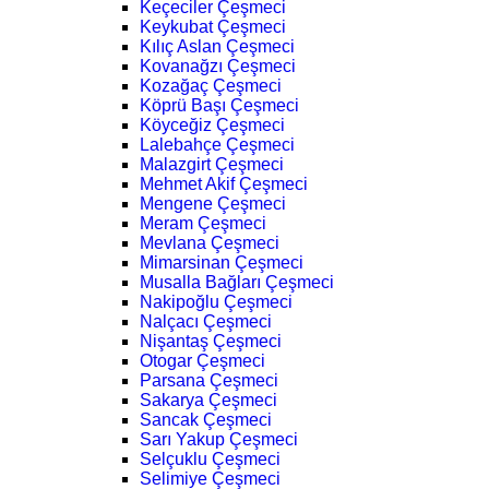
Keçeciler Çeşmeci
Keykubat Çeşmeci
Kılıç Aslan Çeşmeci
Kovanağzı Çeşmeci
Kozağaç Çeşmeci
Köprü Başı Çeşmeci
Köyceğiz Çeşmeci
Lalebahçe Çeşmeci
Malazgirt Çeşmeci
Mehmet Akif Çeşmeci
Mengene Çeşmeci
Meram Çeşmeci
Mevlana Çeşmeci
Mimarsinan Çeşmeci
Musalla Bağları Çeşmeci
Nakipoğlu Çeşmeci
Nalçacı Çeşmeci
Nişantaş Çeşmeci
Otogar Çeşmeci
Parsana Çeşmeci
Sakarya Çeşmeci
Sancak Çeşmeci
Sarı Yakup Çeşmeci
Selçuklu Çeşmeci
Selimiye Çeşmeci