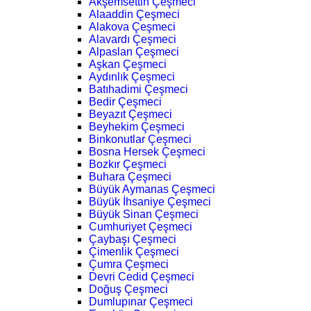
Akşemsettin Çeşmeci
Alaaddin Çeşmeci
Alakova Çeşmeci
Alavardı Çeşmeci
Alpaslan Çeşmeci
Aşkan Çeşmeci
Aydınlık Çeşmeci
Batıhadimi Çeşmeci
Bedir Çeşmeci
Beyazıt Çeşmeci
Beyhekim Çeşmeci
Binkonutlar Çeşmeci
Bosna Hersek Çeşmeci
Bozkır Çeşmeci
Buhara Çeşmeci
Büyük Aymanas Çeşmeci
Büyük İhsaniye Çeşmeci
Büyük Sinan Çeşmeci
Cumhuriyet Çeşmeci
Çaybaşı Çeşmeci
Çimenlik Çeşmeci
Çumra Çeşmeci
Devri Cedid Çeşmeci
Doğuş Çeşmeci
Dumlupınar Çeşmeci