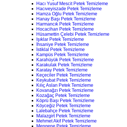
Hacı Yusuf Mescit Petek Temizleme
Hacıveyiszade Petek Temizleme
Hamza Oğlu Petek Temizleme
Hanay Başı Petek Temizleme
Harmancık Petek Temizleme
Hocacihan Petek Temizleme
Hüsamettin Çelebi Petek Temizleme
Işıklar Petek Temizleme
İhsaniye Petek Temizleme
İstiklal Petek Temizleme
Kampüs Petek Temizleme
Karahüyük Petek Temizleme
Karakulak Petek Temizleme
Karatay Petek Temizleme
Keçeciler Petek Temizleme
Keykubat Petek Temizleme
Kılıç Aslan Petek Temizleme
Kovanağzı Petek Temizleme
Kozağaç Petek Temizleme
Köprü Başı Petek Temizleme
Köyceğiz Petek Temizleme
Lalebahçe Petek Temizleme
Malazgirt Petek Temizleme
Mehmet Akif Petek Temizleme
Mengene Petek Temizleme