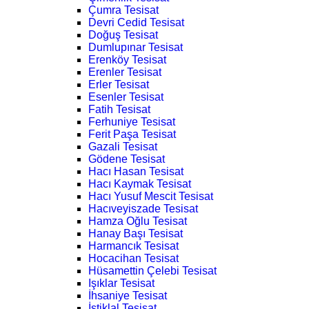
Çumra Tesisat
Devri Cedid Tesisat
Doğuş Tesisat
Dumlupınar Tesisat
Erenköy Tesisat
Erenler Tesisat
Erler Tesisat
Esenler Tesisat
Fatih Tesisat
Ferhuniye Tesisat
Ferit Paşa Tesisat
Gazali Tesisat
Gödene Tesisat
Hacı Hasan Tesisat
Hacı Kaymak Tesisat
Hacı Yusuf Mescit Tesisat
Hacıveyiszade Tesisat
Hamza Oğlu Tesisat
Hanay Başı Tesisat
Harmancık Tesisat
Hocacihan Tesisat
Hüsamettin Çelebi Tesisat
Işıklar Tesisat
İhsaniye Tesisat
İstiklal Tesisat