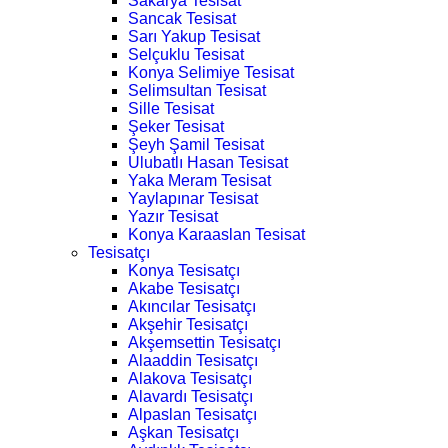
Sakarya Tesisat
Sancak Tesisat
Sarı Yakup Tesisat
Selçuklu Tesisat
Konya Selimiye Tesisat
Selimsultan Tesisat
Sille Tesisat
Şeker Tesisat
Şeyh Şamil Tesisat
Ulubatlı Hasan Tesisat
Yaka Meram Tesisat
Yaylapınar Tesisat
Yazır Tesisat
Konya Karaaslan Tesisat
Tesisatçı
Konya Tesisatçı
Akabe Tesisatçı
Akıncılar Tesisatçı
Akşehir Tesisatçı
Akşemsettin Tesisatçı
Alaaddin Tesisatçı
Alakova Tesisatçı
Alavardı Tesisatçı
Alpaslan Tesisatçı
Aşkan Tesisatçı