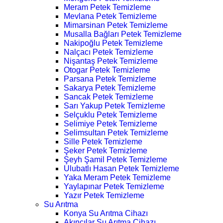
Meram Petek Temizleme
Mevlana Petek Temizleme
Mimarsinan Petek Temizleme
Musalla Bağları Petek Temizleme
Nakipoğlu Petek Temizleme
Nalçacı Petek Temizleme
Nişantaş Petek Temizleme
Otogar Petek Temizleme
Parsana Petek Temizleme
Sakarya Petek Temizleme
Sancak Petek Temizleme
Sarı Yakup Petek Temizleme
Selçuklu Petek Temizleme
Selimiye Petek Temizleme
Selimsultan Petek Temizleme
Sille Petek Temizleme
Şeker Petek Temizleme
Şeyh Şamil Petek Temizleme
Ulubatlı Hasan Petek Temizleme
Yaka Meram Petek Temizleme
Yaylapınar Petek Temizleme
Yazır Petek Temizleme
Su Arıtma
Konya Su Arıtma Cihazı
Akıncılar Su Arıtma Cihazı