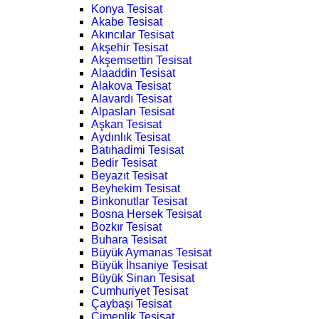
Konya Tesisat
Akabe Tesisat
Akıncılar Tesisat
Akşehir Tesisat
Akşemsettin Tesisat
Alaaddin Tesisat
Alakova Tesisat
Alavardı Tesisat
Alpaslan Tesisat
Aşkan Tesisat
Aydınlık Tesisat
Batıhadimi Tesisat
Bedir Tesisat
Beyazıt Tesisat
Beyhekim Tesisat
Binkonutlar Tesisat
Bosna Hersek Tesisat
Bozkır Tesisat
Buhara Tesisat
Büyük Aymanas Tesisat
Büyük İhsaniye Tesisat
Büyük Sinan Tesisat
Cumhuriyet Tesisat
Çaybaşı Tesisat
Çimenlik Tesisat