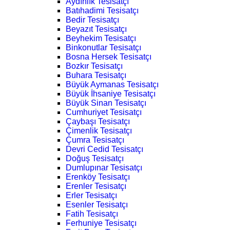
Aydınlık Tesisatçı
Batıhadimi Tesisatçı
Bedir Tesisatçı
Beyazıt Tesisatçı
Beyhekim Tesisatçı
Binkonutlar Tesisatçı
Bosna Hersek Tesisatçı
Bozkır Tesisatçı
Buhara Tesisatçı
Büyük Aymanas Tesisatçı
Büyük İhsaniye Tesisatçı
Büyük Sinan Tesisatçı
Cumhuriyet Tesisatçı
Çaybaşı Tesisatçı
Çimenlik Tesisatçı
Çumra Tesisatçı
Devri Cedid Tesisatçı
Doğuş Tesisatçı
Dumlupınar Tesisatçı
Erenköy Tesisatçı
Erenler Tesisatçı
Erler Tesisatçı
Esenler Tesisatçı
Fatih Tesisatçı
Ferhuniye Tesisatçı