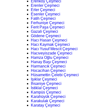
Erenköy Çeşmeci
Erenler Çeşmeci
Erler Çeşmeci
Esenler Çeşmeci
Fatih Çeşmeci
Ferhuniye Çeşmeci
Ferit Paşa Çeşmeci
Gazali Çeşmeci
Gödene Çeşmeci
Hacı Hasan Çeşmeci
Hacı Kaymak Çeşmeci
Hacı Yusuf Mescit Çeşmeci
Hacıveyiszade Çeşmeci
Hamza Oğlu Çeşmeci
Hanay Başı Çeşmeci
Harmancık Çeşmeci
Hocacihan Çeşmeci
Hüsamettin Çelebi Çeşmeci
Işıklar Çeşmeci
İhsaniye Çeşmeci
İstiklal Çeşmeci
Kampüs Çeşmeci
Karahüyük Çeşmeci
Karakulak Çeşmeci
Karatay Çeşmeci