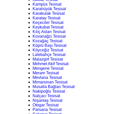
Kampüs Tesisat
Karahüyük Tesisat
Karakulak Tesisat
Karatay Tesisat
Keçeciler Tesisat
Keykubat Tesisat
Kılıç Aslan Tesisat
Kovanağzı Tesisat
Kozağaç Tesisat
Köprü Başı Tesisat
Köyceğiz Tesisat
Lalebahçe Tesisat
Malazgirt Tesisat
Mehmet Akif Tesisat
Mengene Tesisat
Meram Tesisat
Mevlana Tesisat
Mimarsinan Tesisat
Musalla Bağları Tesisat
Nakipoğlu Tesisat
Nalçacı Tesisat
Nişantaş Tesisat
Otogar Tesisat
Parsana Tesisat