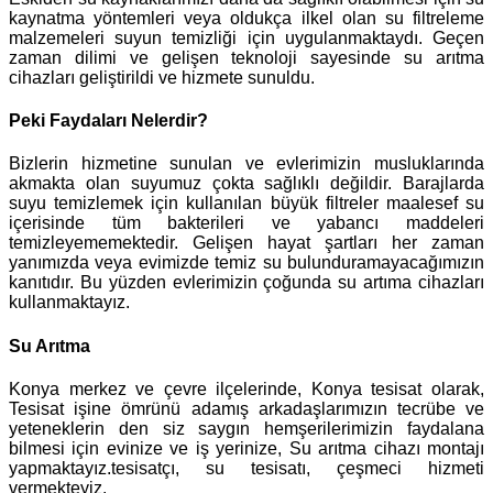
kaynatma yöntemleri veya oldukça ilkel olan su filtreleme
malzemeleri suyun temizliği için uygulanmaktaydı. Geçen
zaman dilimi ve gelişen teknoloji sayesinde su arıtma
cihazları geliştirildi ve hizmete sunuldu.
Peki Faydaları Nelerdir?
Bizlerin hizmetine sunulan ve evlerimizin musluklarında
akmakta olan suyumuz çokta sağlıklı değildir. Barajlarda
suyu temizlemek için kullanılan büyük filtreler maalesef su
içerisinde tüm bakterileri ve yabancı maddeleri
temizleyememektedir. Gelişen hayat şartları her zaman
yanımızda veya evimizde temiz su bulunduramayacağımızın
kanıtıdır. Bu yüzden evlerimizin çoğunda su artıma cihazları
kullanmaktayız.
Su Arıtma
Konya merkez ve çevre ilçelerinde, Konya tesisat olarak,
Tesisat işine ömrünü adamış arkadaşlarımızın tecrübe ve
yeteneklerin den siz saygın hemşerilerimizin faydalana
bilmesi için evinize ve iş yerinize, Su arıtma cihazı montajı
yapmaktayız.tesisatçı, su tesisatı, çeşmeci hizmeti
vermekteyiz.