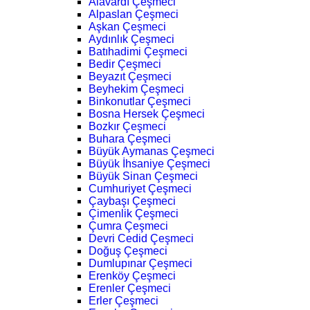
Alavardı Çeşmeci
Alpaslan Çeşmeci
Aşkan Çeşmeci
Aydınlık Çeşmeci
Batıhadimi Çeşmeci
Bedir Çeşmeci
Beyazıt Çeşmeci
Beyhekim Çeşmeci
Binkonutlar Çeşmeci
Bosna Hersek Çeşmeci
Bozkır Çeşmeci
Buhara Çeşmeci
Büyük Aymanas Çeşmeci
Büyük İhsaniye Çeşmeci
Büyük Sinan Çeşmeci
Cumhuriyet Çeşmeci
Çaybaşı Çeşmeci
Çimenlik Çeşmeci
Çumra Çeşmeci
Devri Cedid Çeşmeci
Doğuş Çeşmeci
Dumlupınar Çeşmeci
Erenköy Çeşmeci
Erenler Çeşmeci
Erler Çeşmeci