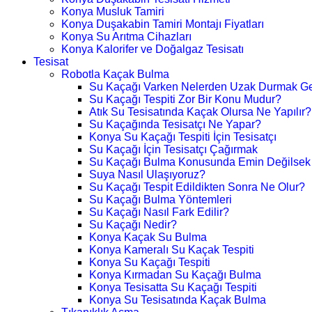
Konya Musluk Tamiri
Konya Duşakabin Tamiri Montajı Fiyatları
Konya Su Arıtma Cihazları
Konya Kalorifer ve Doğalgaz Tesisatı
Tesisat
Robotla Kaçak Bulma
Su Kaçağı Varken Nelerden Uzak Durmak Ge
Su Kaçağı Tespiti Zor Bir Konu Mudur?
Atık Su Tesisatında Kaçak Olursa Ne Yapılır?
Su Kaçağında Tesisatçı Ne Yapar?
Konya Su Kaçağı Tespiti İçin Tesisatçı
Su Kaçağı İçin Tesisatçı Çağırmak
Su Kaçağı Bulma Konusunda Emin Değilsek
Suya Nasıl Ulaşıyoruz?
Su Kaçağı Tespit Edildikten Sonra Ne Olur?
Su Kaçağı Bulma Yöntemleri
Su Kaçağı Nasıl Fark Edilir?
Su Kaçağı Nedir?
Konya Kaçak Su Bulma
Konya Kameralı Su Kaçak Tespiti
Konya Su Kaçağı Tespiti
Konya Kırmadan Su Kaçağı Bulma
Konya Tesisatta Su Kaçağı Tespiti
Konya Su Tesisatında Kaçak Bulma