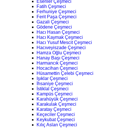
Esenler Çeşmeci
Fatih Çeşmeci
Ferhuniye Çeşmeci
Ferit Paşa Çeşmeci
Gazali Çeşmeci
Gödene Çeşmeci
Hacı Hasan Çeşmeci
Hacı Kaymak Çeşmeci
Hacı Yusuf Mescit Çeşmeci
Hacıveyiszade Çeşmeci
Hamza Oğlu Çeşmeci
Hanay Başı Çeşmeci
Harmancık Çeşmeci
Hocacihan Çeşmeci
Hüsamettin Çelebi Çeşmeci
Işıklar Çeşmeci
İhsaniye Çeşmeci
İstiklal Çeşmeci
Kampüs Çeşmeci
Karahüyük Çeşmeci
Karakulak Çeşmeci
Karatay Çeşmeci
Keçeciler Çeşmeci
Keykubat Çeşmeci
Kılıç Aslan Çeşmeci