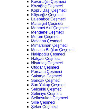
Kovanağzı Çeşmeci
Kozağaç Çeşmeci
Köprü Başı Çeşmeci
Köyceğiz Çeşmeci
Lalebahçe Çeşmeci
Malazgirt Çeşmeci
Mehmet Akif Çeşmeci
Mengene Çeşmeci
Meram Çeşmeci
Mevlana Çeşmeci
Mimarsinan Çeşmeci
Musalla Bağları Çeşmeci
Nakipoğlu Çeşmeci
Nalçacı Çeşmeci
Nişantaş Çeşmeci
Otogar Çeşmeci
Parsana Çeşmeci
Sakarya Çeşmeci
Sancak Çeşmeci
Sarı Yakup Çeşmeci
Selçuklu Çeşmeci
Selimiye Çeşmeci
Selimsultan Çeşmeci
Sille Çeşmeci
Şeker Çeşmeci