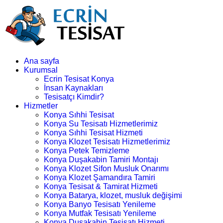
Ana sayfa
Kurumsal
Ecrin Tesisat Konya
İnsan Kaynakları
Tesisatçı Kimdir?
Hizmetler
Konya Sıhhi Tesisat
Konya Su Tesisatı Hizmetlerimiz
Konya Sıhhi Tesisat Hizmeti
Konya Klozet Tesisatı Hizmetlerimiz
Konya Petek Temizleme
Konya Duşakabin Tamiri Montajı
Konya Klozet Sifon Musluk Onarımı
Konya Klozet Şamandıra Tamiri
Konya Tesisat & Tamirat Hizmeti
Konya Batarya, klozet, musluk değişimi
Konya Banyo Tesisatı Yenileme
Konya Mutfak Tesisatı Yenileme
Konya Duşakabin Tesisatı Hizmeti