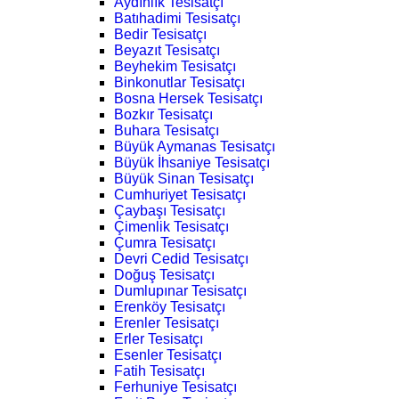
Aydınlık Tesisatçı
Batıhadimi Tesisatçı
Bedir Tesisatçı
Beyazıt Tesisatçı
Beyhekim Tesisatçı
Binkonutlar Tesisatçı
Bosna Hersek Tesisatçı
Bozkır Tesisatçı
Buhara Tesisatçı
Büyük Aymanas Tesisatçı
Büyük İhsaniye Tesisatçı
Büyük Sinan Tesisatçı
Cumhuriyet Tesisatçı
Çaybaşı Tesisatçı
Çimenlik Tesisatçı
Çumra Tesisatçı
Devri Cedid Tesisatçı
Doğuş Tesisatçı
Dumlupınar Tesisatçı
Erenköy Tesisatçı
Erenler Tesisatçı
Erler Tesisatçı
Esenler Tesisatçı
Fatih Tesisatçı
Ferhuniye Tesisatçı