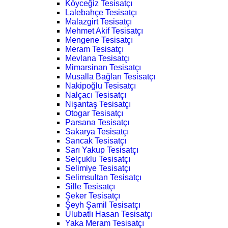
Köyceğiz Tesisatçı
Lalebahçe Tesisatçı
Malazgirt Tesisatçı
Mehmet Akif Tesisatçı
Mengene Tesisatçı
Meram Tesisatçı
Mevlana Tesisatçı
Mimarsinan Tesisatçı
Musalla Bağları Tesisatçı
Nakipoğlu Tesisatçı
Nalçacı Tesisatçı
Nişantaş Tesisatçı
Otogar Tesisatçı
Parsana Tesisatçı
Sakarya Tesisatçı
Sancak Tesisatçı
Sarı Yakup Tesisatçı
Selçuklu Tesisatçı
Selimiye Tesisatçı
Selimsultan Tesisatçı
Sille Tesisatçı
Şeker Tesisatçı
Şeyh Şamil Tesisatçı
Ulubatlı Hasan Tesisatçı
Yaka Meram Tesisatçı