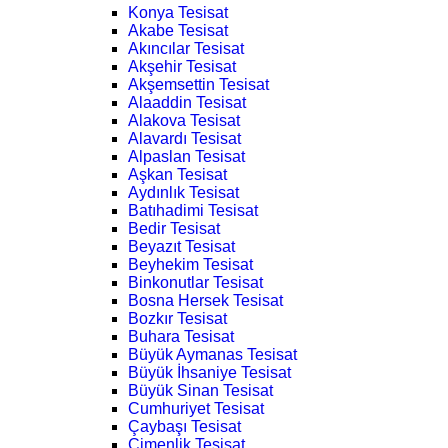
Konya Tesisat
Akabe Tesisat
Akıncılar Tesisat
Akşehir Tesisat
Akşemsettin Tesisat
Alaaddin Tesisat
Alakova Tesisat
Alavardı Tesisat
Alpaslan Tesisat
Aşkan Tesisat
Aydınlık Tesisat
Batıhadimi Tesisat
Bedir Tesisat
Beyazıt Tesisat
Beyhekim Tesisat
Binkonutlar Tesisat
Bosna Hersek Tesisat
Bozkır Tesisat
Buhara Tesisat
Büyük Aymanas Tesisat
Büyük İhsaniye Tesisat
Büyük Sinan Tesisat
Cumhuriyet Tesisat
Çaybaşı Tesisat
Çimenlik Tesisat