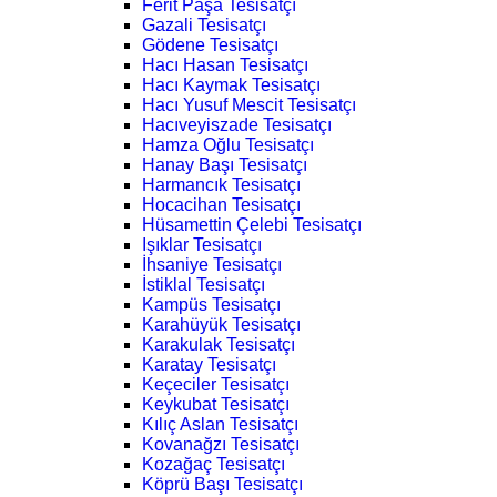
Ferit Paşa Tesisatçı
Gazali Tesisatçı
Gödene Tesisatçı
Hacı Hasan Tesisatçı
Hacı Kaymak Tesisatçı
Hacı Yusuf Mescit Tesisatçı
Hacıveyiszade Tesisatçı
Hamza Oğlu Tesisatçı
Hanay Başı Tesisatçı
Harmancık Tesisatçı
Hocacihan Tesisatçı
Hüsamettin Çelebi Tesisatçı
Işıklar Tesisatçı
İhsaniye Tesisatçı
İstiklal Tesisatçı
Kampüs Tesisatçı
Karahüyük Tesisatçı
Karakulak Tesisatçı
Karatay Tesisatçı
Keçeciler Tesisatçı
Keykubat Tesisatçı
Kılıç Aslan Tesisatçı
Kovanağzı Tesisatçı
Kozağaç Tesisatçı
Köprü Başı Tesisatçı