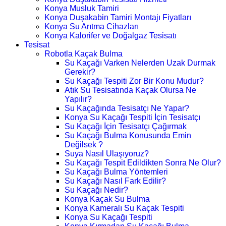
Konya Musluk Tamiri
Konya Duşakabin Tamiri Montajı Fiyatları
Konya Su Arıtma Cihazları
Konya Kalorifer ve Doğalgaz Tesisatı
Tesisat
Robotla Kaçak Bulma
Su Kaçağı Varken Nelerden Uzak Durmak
Gerekir?
Su Kaçağı Tespiti Zor Bir Konu Mudur?
Atık Su Tesisatında Kaçak Olursa Ne
Yapılır?
Su Kaçağında Tesisatçı Ne Yapar?
Konya Su Kaçağı Tespiti İçin Tesisatçı
Su Kaçağı İçin Tesisatçı Çağırmak
Su Kaçağı Bulma Konusunda Emin
Değilsek ?
Suya Nasıl Ulaşıyoruz?
Su Kaçağı Tespit Edildikten Sonra Ne Olur?
Su Kaçağı Bulma Yöntemleri
Su Kaçağı Nasıl Fark Edilir?
Su Kaçağı Nedir?
Konya Kaçak Su Bulma
Konya Kameralı Su Kaçak Tespiti
Konya Su Kaçağı Tespiti