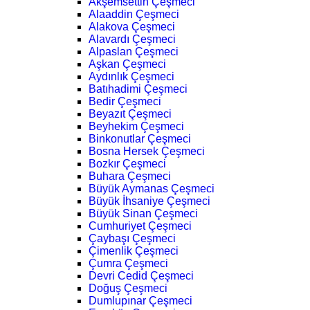
Akşemsettin Çeşmeci
Alaaddin Çeşmeci
Alakova Çeşmeci
Alavardı Çeşmeci
Alpaslan Çeşmeci
Aşkan Çeşmeci
Aydınlık Çeşmeci
Batıhadimi Çeşmeci
Bedir Çeşmeci
Beyazıt Çeşmeci
Beyhekim Çeşmeci
Binkonutlar Çeşmeci
Bosna Hersek Çeşmeci
Bozkır Çeşmeci
Buhara Çeşmeci
Büyük Aymanas Çeşmeci
Büyük İhsaniye Çeşmeci
Büyük Sinan Çeşmeci
Cumhuriyet Çeşmeci
Çaybaşı Çeşmeci
Çimenlik Çeşmeci
Çumra Çeşmeci
Devri Cedid Çeşmeci
Doğuş Çeşmeci
Dumlupınar Çeşmeci