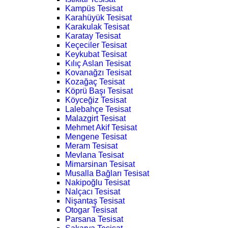
Kampüs Tesisat
Karahüyük Tesisat
Karakulak Tesisat
Karatay Tesisat
Keçeciler Tesisat
Keykubat Tesisat
Kılıç Aslan Tesisat
Kovanağzı Tesisat
Kozağaç Tesisat
Köprü Başı Tesisat
Köyceğiz Tesisat
Lalebahçe Tesisat
Malazgirt Tesisat
Mehmet Akif Tesisat
Mengene Tesisat
Meram Tesisat
Mevlana Tesisat
Mimarsinan Tesisat
Musalla Bağları Tesisat
Nakipoğlu Tesisat
Nalçacı Tesisat
Nişantaş Tesisat
Otogar Tesisat
Parsana Tesisat