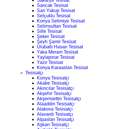
Sakarya Tesisat
Sancak Tesisat
Sarı Yakup Tesisat
Selçuklu Tesisat
Konya Selimiye Tesisat
Selimsultan Tesisat
Sille Tesisat
Şeker Tesisat
Şeyh Şamil Tesisat
Ulubatlı Hasan Tesisat
Yaka Meram Tesisat
Yaylapınar Tesisat
Yazır Tesisat
Konya Karaaslan Tesisat
Tesisatçı
Konya Tesisatçı
Akabe Tesisatçı
Akıncılar Tesisatçı
Akşehir Tesisatçı
Akşemsettin Tesisatçı
Alaaddin Tesisatçı
Alakova Tesisatçı
Alavardı Tesisatçı
Alpaslan Tesisatçı
Aşkan Tesisatçı