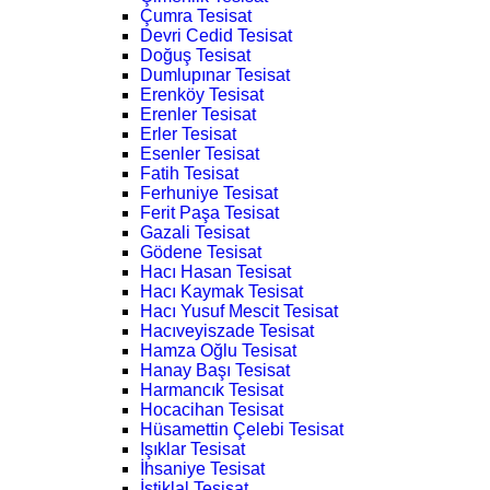
Çumra Tesisat
Devri Cedid Tesisat
Doğuş Tesisat
Dumlupınar Tesisat
Erenköy Tesisat
Erenler Tesisat
Erler Tesisat
Esenler Tesisat
Fatih Tesisat
Ferhuniye Tesisat
Ferit Paşa Tesisat
Gazali Tesisat
Gödene Tesisat
Hacı Hasan Tesisat
Hacı Kaymak Tesisat
Hacı Yusuf Mescit Tesisat
Hacıveyiszade Tesisat
Hamza Oğlu Tesisat
Hanay Başı Tesisat
Harmancık Tesisat
Hocacihan Tesisat
Hüsamettin Çelebi Tesisat
Işıklar Tesisat
İhsaniye Tesisat
İstiklal Tesisat