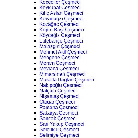
Keçeciler Çeşmeci
Keykubat Çeşmeci
Kılıç Aslan Çeşmeci
Kovanağzı Çeşmeci
Kozağaç Çeşmeci
Köprü Başı Çeşmeci
Köyceğiz Çeşmeci
Lalebahçe Çeşmeci
Malazgirt Çeşmeci
Mehmet Akif Çeşmeci
Mengene Çeşmeci
Meram Çeşmeci
Mevlana Çeşmeci
Mimarsinan Çeşmeci
Musalla Bağları Çeşmeci
Nakipoğlu Çeşmeci
Nalçacı Çeşmeci
Nişantaş Çeşmeci
Otogar Çeşmeci
Parsana Çeşmeci
Sakarya Çeşmeci
Sancak Çeşmeci
Sarı Yakup Çeşmeci
Selçuklu Çeşmeci
Selimiye Çeşmeci