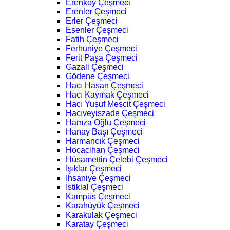
Erenköy Çeşmeci
Erenler Çeşmeci
Erler Çeşmeci
Esenler Çeşmeci
Fatih Çeşmeci
Ferhuniye Çeşmeci
Ferit Paşa Çeşmeci
Gazali Çeşmeci
Gödene Çeşmeci
Hacı Hasan Çeşmeci
Hacı Kaymak Çeşmeci
Hacı Yusuf Mescit Çeşmeci
Hacıveyiszade Çeşmeci
Hamza Oğlu Çeşmeci
Hanay Başı Çeşmeci
Harmancık Çeşmeci
Hocacihan Çeşmeci
Hüsamettin Çelebi Çeşmeci
Işıklar Çeşmeci
İhsaniye Çeşmeci
İstiklal Çeşmeci
Kampüs Çeşmeci
Karahüyük Çeşmeci
Karakulak Çeşmeci
Karatay Çeşmeci