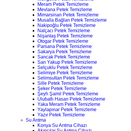
Meram Petek Temizleme
Mevlana Petek Temizleme
Mimarsinan Petek Temizleme
Musalla Bağları Petek Temizleme
Nakipoğlu Petek Temizleme
Nalçacı Petek Temizleme
Nişantaş Petek Temizleme
Otogar Petek Temizleme
Parsana Petek Temizleme
Sakarya Petek Temizleme
Sancak Petek Temizleme
Sarı Yakup Petek Temizleme
Selçuklu Petek Temizleme
Selimiye Petek Temizleme
Selimsultan Petek Temizleme
Sille Petek Temizleme
Şeker Petek Temizleme
Şeyh Şamil Petek Temizleme
Ulubatlı Hasan Petek Temizleme
Yaka Meram Petek Temizleme
Yaylapınar Petek Temizleme
Yazır Petek Temizleme
Su Arıtma
Konya Su Arıtma Cihazı
Akıncılar Su Arıtma Cihazı