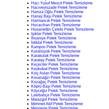
Hacı Yusuf Mescit Petek Temizleme
Hacıveyiszade Petek Temizleme
Hamza Oğlu Petek Temizleme
Hanay Başı Petek Temizleme
Harmancık Petek Temizleme
Hocacihan Petek Temizleme
Hüsamettin Çelebi Petek Temizleme
Işıklar Petek Temizleme
İhsaniye Petek Temizleme
İstiklal Petek Temizleme
Kampüs Petek Temizleme
Karahüyük Petek Temizleme
Karakulak Petek Temizleme
Karatay Petek Temizleme
Keçeciler Petek Temizleme
Keykubat Petek Temizleme
Kılıç Aslan Petek Temizleme
Kovanağzı Petek Temizleme
Kozağaç Petek Temizleme
Köprü Başı Petek Temizleme
Köyceğiz Petek Temizleme
Lalebahçe Petek Temizleme
Malazgirt Petek Temizleme
Mehmet Akif Petek Temizleme
Mengene Petek Temizleme