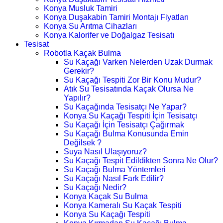
Konya Musluk Tamiri
Konya Duşakabin Tamiri Montajı Fiyatları
Konya Su Arıtma Cihazları
Konya Kalorifer ve Doğalgaz Tesisatı
Tesisat
Robotla Kaçak Bulma
Su Kaçağı Varken Nelerden Uzak Durmak
Gerekir?
Su Kaçağı Tespiti Zor Bir Konu Mudur?
Atık Su Tesisatında Kaçak Olursa Ne
Yapılır?
Su Kaçağında Tesisatçı Ne Yapar?
Konya Su Kaçağı Tespiti İçin Tesisatçı
Su Kaçağı İçin Tesisatçı Çağırmak
Su Kaçağı Bulma Konusunda Emin
Değilsek ?
Suya Nasıl Ulaşıyoruz?
Su Kaçağı Tespit Edildikten Sonra Ne Olur?
Su Kaçağı Bulma Yöntemleri
Su Kaçağı Nasıl Fark Edilir?
Su Kaçağı Nedir?
Konya Kaçak Su Bulma
Konya Kameralı Su Kaçak Tespiti
Konya Su Kaçağı Tespiti