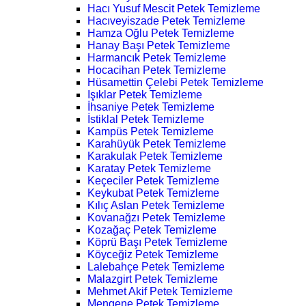
Hacı Yusuf Mescit Petek Temizleme
Hacıveyiszade Petek Temizleme
Hamza Oğlu Petek Temizleme
Hanay Başı Petek Temizleme
Harmancık Petek Temizleme
Hocacihan Petek Temizleme
Hüsamettin Çelebi Petek Temizleme
Işıklar Petek Temizleme
İhsaniye Petek Temizleme
İstiklal Petek Temizleme
Kampüs Petek Temizleme
Karahüyük Petek Temizleme
Karakulak Petek Temizleme
Karatay Petek Temizleme
Keçeciler Petek Temizleme
Keykubat Petek Temizleme
Kılıç Aslan Petek Temizleme
Kovanağzı Petek Temizleme
Kozağaç Petek Temizleme
Köprü Başı Petek Temizleme
Köyceğiz Petek Temizleme
Lalebahçe Petek Temizleme
Malazgirt Petek Temizleme
Mehmet Akif Petek Temizleme
Mengene Petek Temizleme