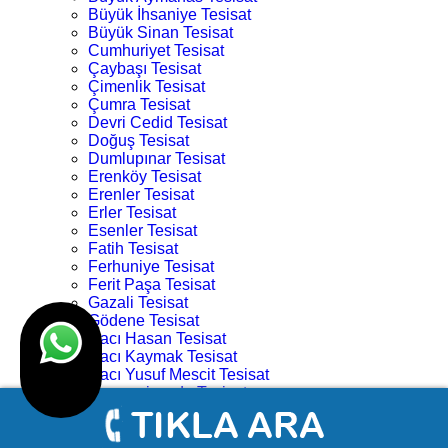
Büyük İhsaniye Tesisat
Büyük Sinan Tesisat
Cumhuriyet Tesisat
Çaybaşı Tesisat
Çimenlik Tesisat
Çumra Tesisat
Devri Cedid Tesisat
Doğuş Tesisat
Dumlupınar Tesisat
Erenköy Tesisat
Erenler Tesisat
Erler Tesisat
Esenler Tesisat
Fatih Tesisat
Ferhuniye Tesisat
Ferit Paşa Tesisat
Gazali Tesisat
Gödene Tesisat
Hacı Hasan Tesisat
Hacı Kaymak Tesisat
Hacı Yusuf Mescit Tesisat
Hacıveyiszade Tesisat
Hamza Oğlu Tesisat
Hanay Başı Tesisat
Harmancık Tesisat