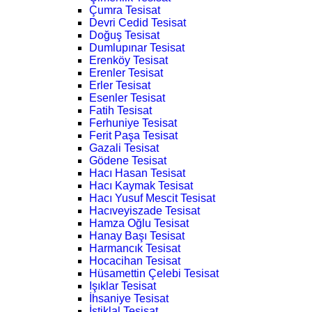
Çumra Tesisat
Devri Cedid Tesisat
Doğuş Tesisat
Dumlupınar Tesisat
Erenköy Tesisat
Erenler Tesisat
Erler Tesisat
Esenler Tesisat
Fatih Tesisat
Ferhuniye Tesisat
Ferit Paşa Tesisat
Gazali Tesisat
Gödene Tesisat
Hacı Hasan Tesisat
Hacı Kaymak Tesisat
Hacı Yusuf Mescit Tesisat
Hacıveyiszade Tesisat
Hamza Oğlu Tesisat
Hanay Başı Tesisat
Harmancık Tesisat
Hocacihan Tesisat
Hüsamettin Çelebi Tesisat
Işıklar Tesisat
İhsaniye Tesisat
İstiklal Tesisat