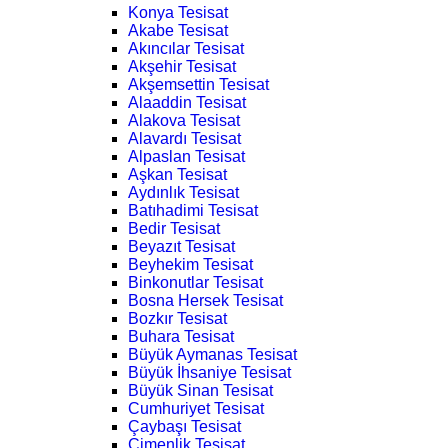
Konya Tesisat
Akabe Tesisat
Akıncılar Tesisat
Akşehir Tesisat
Akşemsettin Tesisat
Alaaddin Tesisat
Alakova Tesisat
Alavardı Tesisat
Alpaslan Tesisat
Aşkan Tesisat
Aydınlık Tesisat
Batıhadimi Tesisat
Bedir Tesisat
Beyazıt Tesisat
Beyhekim Tesisat
Binkonutlar Tesisat
Bosna Hersek Tesisat
Bozkır Tesisat
Buhara Tesisat
Büyük Aymanas Tesisat
Büyük İhsaniye Tesisat
Büyük Sinan Tesisat
Cumhuriyet Tesisat
Çaybaşı Tesisat
Çimenlik Tesisat