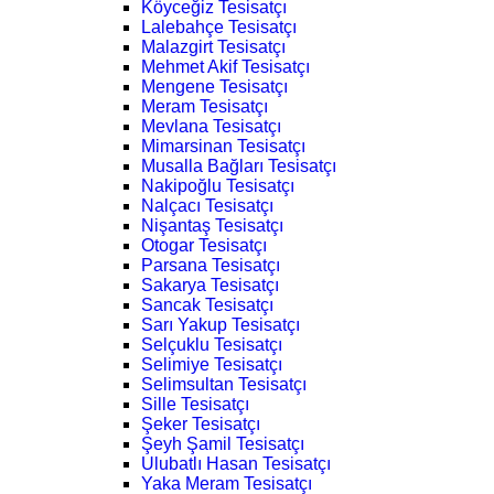
Köyceğiz Tesisatçı
Lalebahçe Tesisatçı
Malazgirt Tesisatçı
Mehmet Akif Tesisatçı
Mengene Tesisatçı
Meram Tesisatçı
Mevlana Tesisatçı
Mimarsinan Tesisatçı
Musalla Bağları Tesisatçı
Nakipoğlu Tesisatçı
Nalçacı Tesisatçı
Nişantaş Tesisatçı
Otogar Tesisatçı
Parsana Tesisatçı
Sakarya Tesisatçı
Sancak Tesisatçı
Sarı Yakup Tesisatçı
Selçuklu Tesisatçı
Selimiye Tesisatçı
Selimsultan Tesisatçı
Sille Tesisatçı
Şeker Tesisatçı
Şeyh Şamil Tesisatçı
Ulubatlı Hasan Tesisatçı
Yaka Meram Tesisatçı