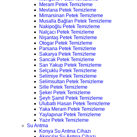
Meram Petek Temizleme
Mevlana Petek Temizleme
Mimarsinan Petek Temizleme
Musalla Bağları Petek Temizleme
Nakipoğlu Petek Temizleme
Nalçacı Petek Temizleme
Nişantaş Petek Temizleme
Otogar Petek Temizleme
Parsana Petek Temizleme
Sakarya Petek Temizleme
Sancak Petek Temizleme
Sarı Yakup Petek Temizleme
Selçuklu Petek Temizleme
Selimiye Petek Temizleme
Selimsultan Petek Temizleme
Sille Petek Temizleme
Şeker Petek Temizleme
Şeyh Şamil Petek Temizleme
Ulubatlı Hasan Petek Temizleme
Yaka Meram Petek Temizleme
Yaylapınar Petek Temizleme
Yazır Petek Temizleme
Su Arıtma
Konya Su Arıtma Cihazı
Akıncılar Su Arıtma Cihazı