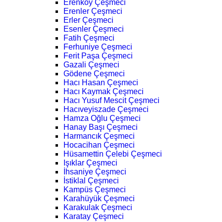
Erenköy Çeşmeci
Erenler Çeşmeci
Erler Çeşmeci
Esenler Çeşmeci
Fatih Çeşmeci
Ferhuniye Çeşmeci
Ferit Paşa Çeşmeci
Gazali Çeşmeci
Gödene Çeşmeci
Hacı Hasan Çeşmeci
Hacı Kaymak Çeşmeci
Hacı Yusuf Mescit Çeşmeci
Hacıveyiszade Çeşmeci
Hamza Oğlu Çeşmeci
Hanay Başı Çeşmeci
Harmancık Çeşmeci
Hocacihan Çeşmeci
Hüsamettin Çelebi Çeşmeci
Işıklar Çeşmeci
İhsaniye Çeşmeci
İstiklal Çeşmeci
Kampüs Çeşmeci
Karahüyük Çeşmeci
Karakulak Çeşmeci
Karatay Çeşmeci