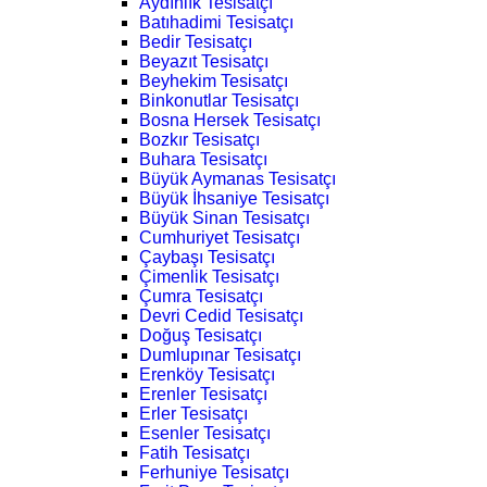
Aydınlık Tesisatçı
Batıhadimi Tesisatçı
Bedir Tesisatçı
Beyazıt Tesisatçı
Beyhekim Tesisatçı
Binkonutlar Tesisatçı
Bosna Hersek Tesisatçı
Bozkır Tesisatçı
Buhara Tesisatçı
Büyük Aymanas Tesisatçı
Büyük İhsaniye Tesisatçı
Büyük Sinan Tesisatçı
Cumhuriyet Tesisatçı
Çaybaşı Tesisatçı
Çimenlik Tesisatçı
Çumra Tesisatçı
Devri Cedid Tesisatçı
Doğuş Tesisatçı
Dumlupınar Tesisatçı
Erenköy Tesisatçı
Erenler Tesisatçı
Erler Tesisatçı
Esenler Tesisatçı
Fatih Tesisatçı
Ferhuniye Tesisatçı