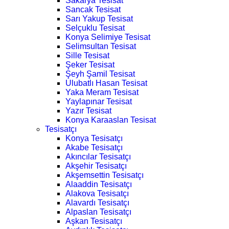
Sakarya Tesisat
Sancak Tesisat
Sarı Yakup Tesisat
Selçuklu Tesisat
Konya Selimiye Tesisat
Selimsultan Tesisat
Sille Tesisat
Şeker Tesisat
Şeyh Şamil Tesisat
Ulubatlı Hasan Tesisat
Yaka Meram Tesisat
Yaylapınar Tesisat
Yazır Tesisat
Konya Karaaslan Tesisat
Tesisatçı
Konya Tesisatçı
Akabe Tesisatçı
Akıncılar Tesisatçı
Akşehir Tesisatçı
Akşemsettin Tesisatçı
Alaaddin Tesisatçı
Alakova Tesisatçı
Alavardı Tesisatçı
Alpaslan Tesisatçı
Aşkan Tesisatçı