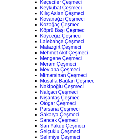
Keçeciler Çeşmeci
Keykubat Çeşmeci
Kılıç Aslan Çeşmeci
Kovanağzı Çeşmeci
Kozağaç Çeşmeci
Köprü Başı Çeşmeci
Köyceğiz Çeşmeci
Lalebahçe Çeşmeci
Malazgirt Çeşmeci
Mehmet Akif Çeşmeci
Mengene Çeşmeci
Meram Çeşmeci
Mevlana Çeşmeci
Mimarsinan Çeşmeci
Musalla Bağları Çeşmeci
Nakipoğlu Çeşmeci
Nalçacı Çeşmeci
Nişantaş Çeşmeci
Otogar Çeşmeci
Parsana Çeşmeci
Sakarya Çeşmeci
Sancak Çeşmeci
Sarı Yakup Çeşmeci
Selçuklu Çeşmeci
Selimiye Çeşmeci