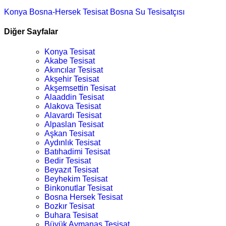
Konya Bosna-Hersek Tesisat
Bosna Su Tesisatçısı
Diğer Sayfalar
Konya Tesisat
Akabe Tesisat
Akıncılar Tesisat
Akşehir Tesisat
Akşemsettin Tesisat
Alaaddin Tesisat
Alakova Tesisat
Alavardı Tesisat
Alpaslan Tesisat
Aşkan Tesisat
Aydınlık Tesisat
Batıhadimi Tesisat
Bedir Tesisat
Beyazıt Tesisat
Beyhekim Tesisat
Binkonutlar Tesisat
Bosna Hersek Tesisat
Bozkır Tesisat
Buhara Tesisat
Büyük Aymanas Tesisat