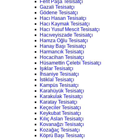
Ferit Paşa Tesisatçı
Gazali Tesisatçı
Gödene Tesisatçı
Hacı Hasan Tesisatçı
Hacı Kaymak Tesisatçı
Hacı Yusuf Mescit Tesisatçı
Hacıveyiszade Tesisatçı
Hamza Oğlu Tesisatçı
Hanay Başı Tesisatçı
Harmancık Tesisatçı
Hocacihan Tesisatçı
Hüsamettin Çelebi Tesisatçı
Işıklar Tesisatçı
İhsaniye Tesisatçı
İstiklal Tesisatçı
Kampüs Tesisatçı
Karahüyük Tesisatçı
Karakulak Tesisatçı
Karatay Tesisatçı
Keçeciler Tesisatçı
Keykubat Tesisatçı
Kılıç Aslan Tesisatçı
Kovanağzı Tesisatçı
Kozağaç Tesisatçı
Köprü Başı Tesisatçı