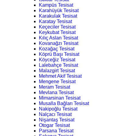
Kampüs Tesisat
Karahüyük Tesisat
Karakulak Tesisat
Karatay Tesisat
Keçeciler Tesisat
Keykubat Tesisat
Kılıç Aslan Tesisat
Kovanağzı Tesisat
Kozağaç Tesisat
Köprü Başı Tesisat
Köyceğiz Tesisat
Lalebahçe Tesisat
Malazgirt Tesisat
Mehmet Akif Tesisat
Mengene Tesisat
Meram Tesisat
Mevlana Tesisat
Mimarsinan Tesisat
Musalla Bağları Tesisat
Nakipoğlu Tesisat
Nalçacı Tesisat
Nişantaş Tesisat
Otogar Tesisat
Parsana Tesisat