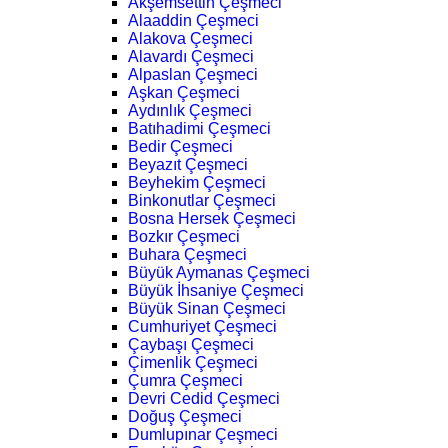
Akşemsettin Çeşmeci
Alaaddin Çeşmeci
Alakova Çeşmeci
Alavardı Çeşmeci
Alpaslan Çeşmeci
Aşkan Çeşmeci
Aydınlık Çeşmeci
Batıhadimi Çeşmeci
Bedir Çeşmeci
Beyazıt Çeşmeci
Beyhekim Çeşmeci
Binkonutlar Çeşmeci
Bosna Hersek Çeşmeci
Bozkır Çeşmeci
Buhara Çeşmeci
Büyük Aymanas Çeşmeci
Büyük İhsaniye Çeşmeci
Büyük Sinan Çeşmeci
Cumhuriyet Çeşmeci
Çaybaşı Çeşmeci
Çimenlik Çeşmeci
Çumra Çeşmeci
Devri Cedid Çeşmeci
Doğuş Çeşmeci
Dumlupınar Çeşmeci