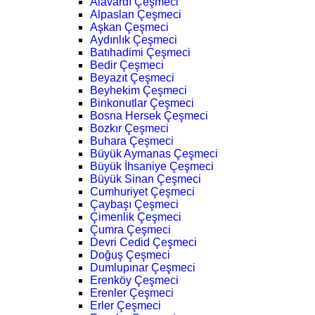
Alavardı Çeşmeci
Alpaslan Çeşmeci
Aşkan Çeşmeci
Aydınlık Çeşmeci
Batıhadimi Çeşmeci
Bedir Çeşmeci
Beyazıt Çeşmeci
Beyhekim Çeşmeci
Binkonutlar Çeşmeci
Bosna Hersek Çeşmeci
Bozkır Çeşmeci
Buhara Çeşmeci
Büyük Aymanas Çeşmeci
Büyük İhsaniye Çeşmeci
Büyük Sinan Çeşmeci
Cumhuriyet Çeşmeci
Çaybaşı Çeşmeci
Çimenlik Çeşmeci
Çumra Çeşmeci
Devri Cedid Çeşmeci
Doğuş Çeşmeci
Dumlupınar Çeşmeci
Erenköy Çeşmeci
Erenler Çeşmeci
Erler Çeşmeci