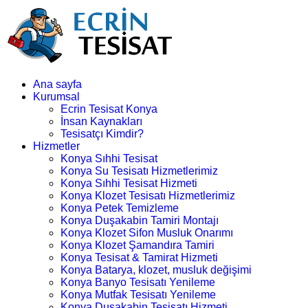
Ana sayfa
Kurumsal
Ecrin Tesisat Konya
İnsan Kaynakları
Tesisatçı Kimdir?
Hizmetler
Konya Sıhhi Tesisat
Konya Su Tesisatı Hizmetlerimiz
Konya Sıhhi Tesisat Hizmeti
Konya Klozet Tesisatı Hizmetlerimiz
Konya Petek Temizleme
Konya Duşakabin Tamiri Montajı
Konya Klozet Sifon Musluk Onarımı
Konya Klozet Şamandıra Tamiri
Konya Tesisat & Tamirat Hizmeti
Konya Batarya, klozet, musluk değişimi
Konya Banyo Tesisatı Yenileme
Konya Mutfak Tesisatı Yenileme
Konya Duşakabin Tesisatı Hizmeti