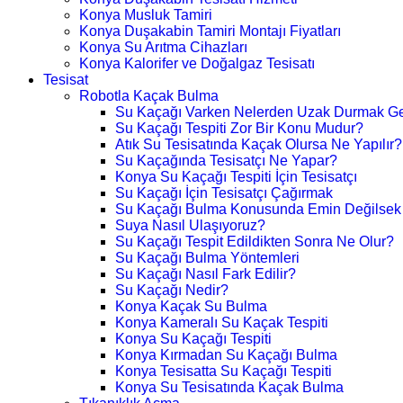
Konya Musluk Tamiri
Konya Duşakabin Tamiri Montajı Fiyatları
Konya Su Arıtma Cihazları
Konya Kalorifer ve Doğalgaz Tesisatı
Tesisat
Robotla Kaçak Bulma
Su Kaçağı Varken Nelerden Uzak Durmak Ge
Su Kaçağı Tespiti Zor Bir Konu Mudur?
Atık Su Tesisatında Kaçak Olursa Ne Yapılır?
Su Kaçağında Tesisatçı Ne Yapar?
Konya Su Kaçağı Tespiti İçin Tesisatçı
Su Kaçağı İçin Tesisatçı Çağırmak
Su Kaçağı Bulma Konusunda Emin Değilsek
Suya Nasıl Ulaşıyoruz?
Su Kaçağı Tespit Edildikten Sonra Ne Olur?
Su Kaçağı Bulma Yöntemleri
Su Kaçağı Nasıl Fark Edilir?
Su Kaçağı Nedir?
Konya Kaçak Su Bulma
Konya Kameralı Su Kaçak Tespiti
Konya Su Kaçağı Tespiti
Konya Kırmadan Su Kaçağı Bulma
Konya Tesisatta Su Kaçağı Tespiti
Konya Su Tesisatında Kaçak Bulma