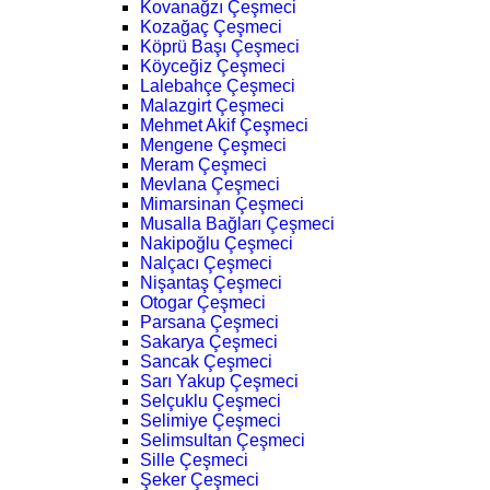
Kovanağzı Çeşmeci
Kozağaç Çeşmeci
Köprü Başı Çeşmeci
Köyceğiz Çeşmeci
Lalebahçe Çeşmeci
Malazgirt Çeşmeci
Mehmet Akif Çeşmeci
Mengene Çeşmeci
Meram Çeşmeci
Mevlana Çeşmeci
Mimarsinan Çeşmeci
Musalla Bağları Çeşmeci
Nakipoğlu Çeşmeci
Nalçacı Çeşmeci
Nişantaş Çeşmeci
Otogar Çeşmeci
Parsana Çeşmeci
Sakarya Çeşmeci
Sancak Çeşmeci
Sarı Yakup Çeşmeci
Selçuklu Çeşmeci
Selimiye Çeşmeci
Selimsultan Çeşmeci
Sille Çeşmeci
Şeker Çeşmeci