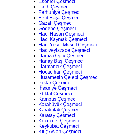
Esenler Çeşmeci
Fatih Çeşmeci
Ferhuniye Çeşmeci
Ferit Paşa Çeşmeci
Gazali Çeşmeci
Gödene Çeşmeci
Hacı Hasan Çeşmeci
Hacı Kaymak Çeşmeci
Hacı Yusuf Mescit Çeşmeci
Hacıveyiszade Çeşmeci
Hamza Oğlu Çeşmeci
Hanay Başı Çeşmeci
Harmancık Çeşmeci
Hocacihan Çeşmeci
Hüsamettin Çelebi Çeşmeci
Işıklar Çeşmeci
İhsaniye Çeşmeci
İstiklal Çeşmeci
Kampüs Çeşmeci
Karahüyük Çeşmeci
Karakulak Çeşmeci
Karatay Çeşmeci
Keçeciler Çeşmeci
Keykubat Çeşmeci
Kılıç Aslan Çeşmeci