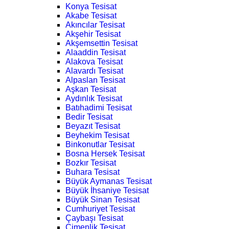
Konya Tesisat
Akabe Tesisat
Akıncılar Tesisat
Akşehir Tesisat
Akşemsettin Tesisat
Alaaddin Tesisat
Alakova Tesisat
Alavardı Tesisat
Alpaslan Tesisat
Aşkan Tesisat
Aydınlık Tesisat
Batıhadimi Tesisat
Bedir Tesisat
Beyazıt Tesisat
Beyhekim Tesisat
Binkonutlar Tesisat
Bosna Hersek Tesisat
Bozkır Tesisat
Buhara Tesisat
Büyük Aymanas Tesisat
Büyük İhsaniye Tesisat
Büyük Sinan Tesisat
Cumhuriyet Tesisat
Çaybaşı Tesisat
Çimenlik Tesisat