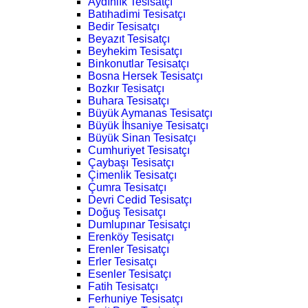
Aydınlık Tesisatçı
Batıhadimi Tesisatçı
Bedir Tesisatçı
Beyazıt Tesisatçı
Beyhekim Tesisatçı
Binkonutlar Tesisatçı
Bosna Hersek Tesisatçı
Bozkır Tesisatçı
Buhara Tesisatçı
Büyük Aymanas Tesisatçı
Büyük İhsaniye Tesisatçı
Büyük Sinan Tesisatçı
Cumhuriyet Tesisatçı
Çaybaşı Tesisatçı
Çimenlik Tesisatçı
Çumra Tesisatçı
Devri Cedid Tesisatçı
Doğuş Tesisatçı
Dumlupınar Tesisatçı
Erenköy Tesisatçı
Erenler Tesisatçı
Erler Tesisatçı
Esenler Tesisatçı
Fatih Tesisatçı
Ferhuniye Tesisatçı