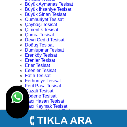
Büyük Aymanas Tesisat
Büyük İhsaniye Tesisat
Büyük Sinan Tesisat
Cumhuriyet Tesisat
Çaybaşı Tesisat
Çimenlik Tesisat
Çumra Tesisat
Devri Cedid Tesisat
Doğuş Tesisat
Dumlupınar Tesisat
Erenköy Tesisat
Erenler Tesisat
Erler Tesisat
Esenler Tesisat
Fatih Tesisat
Ferhuniye Tesisat
Ferit Paşa Tesisat
Gazali Tesisat
Gödene Tesisat
Hacı Hasan Tesisat
Hacı Kaymak Tesisat
Hacı Yusuf Mescit Tesisat
Hacıveyiszade Tesisat
Hamza Oğlu Tesisat
Hanay Başı Tesisat