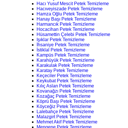
Hacı Yusuf Mescit Petek Temizleme
Hacıveyiszade Petek Temizleme
Hamza Oğlu Petek Temizleme
Hanay Başı Petek Temizleme
Harmancık Petek Temizleme
Hocacihan Petek Temizleme
Hüsamettin Çelebi Petek Temizleme
Işıklar Petek Temizleme
İhsaniye Petek Temizleme
İstiklal Petek Temizleme
Kampüs Petek Temizleme
Karahüyük Petek Temizleme
Karakulak Petek Temizleme
Karatay Petek Temizleme
Keçeciler Petek Temizleme
Keykubat Petek Temizleme
Kılıç Aslan Petek Temizleme
Kovanağzı Petek Temizleme
Kozağaç Petek Temizleme
Köprü Başı Petek Temizleme
Köyceğiz Petek Temizleme
Lalebahçe Petek Temizleme
Malazgirt Petek Temizleme
Mehmet Akif Petek Temizleme
Mengene Petek Temizleme