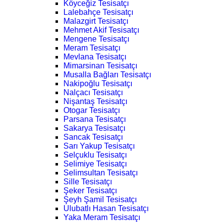
Köyceğiz Tesisatçı
Lalebahçe Tesisatçı
Malazgirt Tesisatçı
Mehmet Akif Tesisatçı
Mengene Tesisatçı
Meram Tesisatçı
Mevlana Tesisatçı
Mimarsinan Tesisatçı
Musalla Bağları Tesisatçı
Nakipoğlu Tesisatçı
Nalçacı Tesisatçı
Nişantaş Tesisatçı
Otogar Tesisatçı
Parsana Tesisatçı
Sakarya Tesisatçı
Sancak Tesisatçı
Sarı Yakup Tesisatçı
Selçuklu Tesisatçı
Selimiye Tesisatçı
Selimsultan Tesisatçı
Sille Tesisatçı
Şeker Tesisatçı
Şeyh Şamil Tesisatçı
Ulubatlı Hasan Tesisatçı
Yaka Meram Tesisatçı