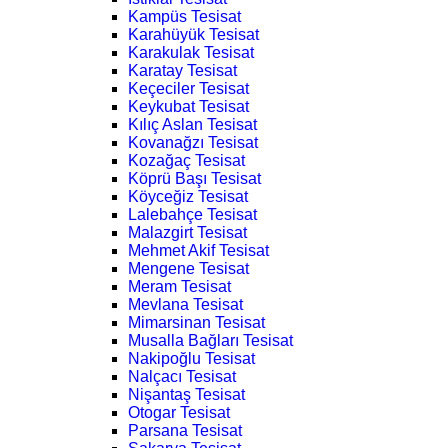
Kampüs Tesisat
Karahüyük Tesisat
Karakulak Tesisat
Karatay Tesisat
Keçeciler Tesisat
Keykubat Tesisat
Kılıç Aslan Tesisat
Kovanağzı Tesisat
Kozağaç Tesisat
Köprü Başı Tesisat
Köyceğiz Tesisat
Lalebahçe Tesisat
Malazgirt Tesisat
Mehmet Akif Tesisat
Mengene Tesisat
Meram Tesisat
Mevlana Tesisat
Mimarsinan Tesisat
Musalla Bağları Tesisat
Nakipoğlu Tesisat
Nalçacı Tesisat
Nişantaş Tesisat
Otogar Tesisat
Parsana Tesisat