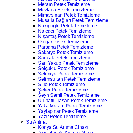
Meram Petek Temizleme
Mevlana Petek Temizleme
Mimarsinan Petek Temizleme
Musalla Bağları Petek Temizleme
Nakipoğlu Petek Temizleme
Nalçacı Petek Temizleme
Nişantaş Petek Temizleme
Otogar Petek Temizleme
Parsana Petek Temizleme
Sakarya Petek Temizleme
Sancak Petek Temizleme
Sarı Yakup Petek Temizleme
Selçuklu Petek Temizleme
Selimiye Petek Temizleme
Selimsultan Petek Temizleme
Sille Petek Temizleme
Şeker Petek Temizleme
Şeyh Şamil Petek Temizleme
Ulubatlı Hasan Petek Temizleme
Yaka Meram Petek Temizleme
Yaylapınar Petek Temizleme
Yazır Petek Temizleme
Su Arıtma
Konya Su Arıtma Cihazı
Akıncılar Su Arıtma Cihazı