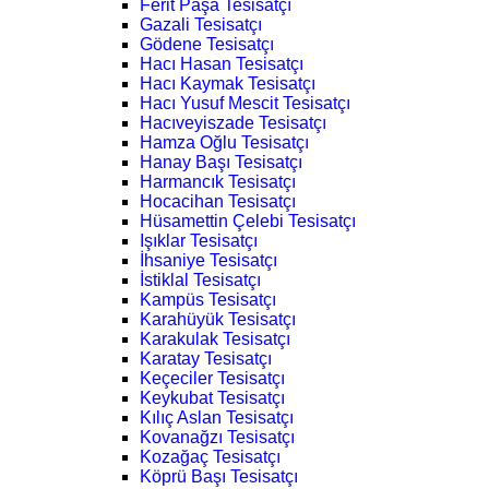
Ferit Paşa Tesisatçı
Gazali Tesisatçı
Gödene Tesisatçı
Hacı Hasan Tesisatçı
Hacı Kaymak Tesisatçı
Hacı Yusuf Mescit Tesisatçı
Hacıveyiszade Tesisatçı
Hamza Oğlu Tesisatçı
Hanay Başı Tesisatçı
Harmancık Tesisatçı
Hocacihan Tesisatçı
Hüsamettin Çelebi Tesisatçı
Işıklar Tesisatçı
İhsaniye Tesisatçı
İstiklal Tesisatçı
Kampüs Tesisatçı
Karahüyük Tesisatçı
Karakulak Tesisatçı
Karatay Tesisatçı
Keçeciler Tesisatçı
Keykubat Tesisatçı
Kılıç Aslan Tesisatçı
Kovanağzı Tesisatçı
Kozağaç Tesisatçı
Köprü Başı Tesisatçı