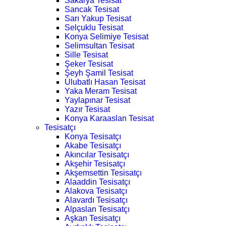
Sakarya Tesisat
Sancak Tesisat
Sarı Yakup Tesisat
Selçuklu Tesisat
Konya Selimiye Tesisat
Selimsultan Tesisat
Sille Tesisat
Şeker Tesisat
Şeyh Şamil Tesisat
Ulubatlı Hasan Tesisat
Yaka Meram Tesisat
Yaylapınar Tesisat
Yazır Tesisat
Konya Karaaslan Tesisat
Tesisatçı
Konya Tesisatçı
Akabe Tesisatçı
Akıncılar Tesisatçı
Akşehir Tesisatçı
Akşemsettin Tesisatçı
Alaaddin Tesisatçı
Alakova Tesisatçı
Alavardı Tesisatçı
Alpaslan Tesisatçı
Aşkan Tesisatçı