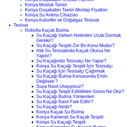
Konya Musluk Tamiri
Konya Duşakabin Tamiri Montajı Fiyatları
Konya Su Arıtma Cihazları
Konya Kalorifer ve Doğalgaz Tesisatı
Tesisat
Robotla Kaçak Bulma
Su Kaçağı Varken Nelerden Uzak Durmak
Gerekir?
Su Kaçağı Tespiti Zor Bir Konu Mudur?
Atık Su Tesisatında Kaçak Olursa Ne
Yapılır?
Su Kaçağında Tesisatçı Ne Yapar?
Konya Su Kaçağı Tespiti İçin Tesisatçı
Su Kaçağı İçin Tesisatçı Çağırmak
Su Kaçağı Bulma Konusunda Emin
Değilsek ?
Suya Nasıl Ulaşıyoruz?
Su Kaçağı Tespit Edildikten Sonra Ne Olur?
Su Kaçağı Bulma Yöntemleri
Su Kaçağı Nasıl Fark Edilir?
Su Kaçağı Nedir?
Konya Kaçak Su Bulma
Konya Kameralı Su Kaçak Tespiti
Konya Su Kaçağı Tespiti