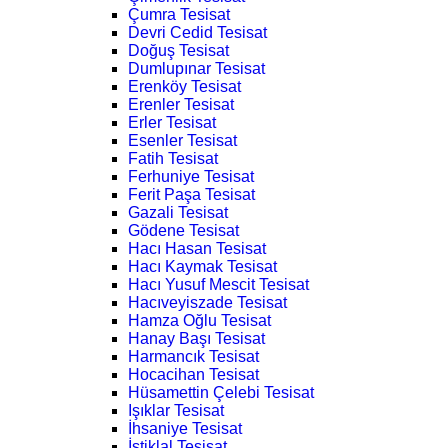
Çumra Tesisat
Devri Cedid Tesisat
Doğuş Tesisat
Dumlupınar Tesisat
Erenköy Tesisat
Erenler Tesisat
Erler Tesisat
Esenler Tesisat
Fatih Tesisat
Ferhuniye Tesisat
Ferit Paşa Tesisat
Gazali Tesisat
Gödene Tesisat
Hacı Hasan Tesisat
Hacı Kaymak Tesisat
Hacı Yusuf Mescit Tesisat
Hacıveyiszade Tesisat
Hamza Oğlu Tesisat
Hanay Başı Tesisat
Harmancık Tesisat
Hocacihan Tesisat
Hüsamettin Çelebi Tesisat
Işıklar Tesisat
İhsaniye Tesisat
İstiklal Tesisat