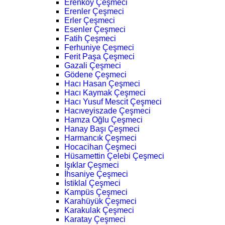
Erenköy Çeşmeci
Erenler Çeşmeci
Erler Çeşmeci
Esenler Çeşmeci
Fatih Çeşmeci
Ferhuniye Çeşmeci
Ferit Paşa Çeşmeci
Gazali Çeşmeci
Gödene Çeşmeci
Hacı Hasan Çeşmeci
Hacı Kaymak Çeşmeci
Hacı Yusuf Mescit Çeşmeci
Hacıveyiszade Çeşmeci
Hamza Oğlu Çeşmeci
Hanay Başı Çeşmeci
Harmancık Çeşmeci
Hocacihan Çeşmeci
Hüsamettin Çelebi Çeşmeci
Işıklar Çeşmeci
İhsaniye Çeşmeci
İstiklal Çeşmeci
Kampüs Çeşmeci
Karahüyük Çeşmeci
Karakulak Çeşmeci
Karatay Çeşmeci