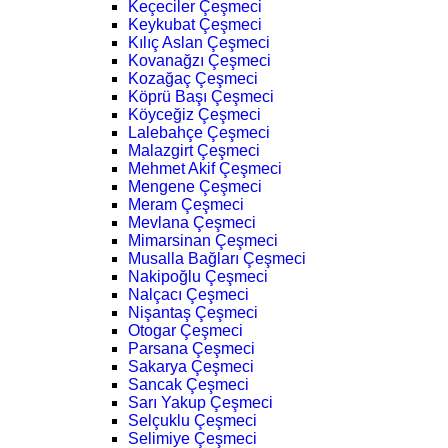
Keçeciler Çeşmeci
Keykubat Çeşmeci
Kılıç Aslan Çeşmeci
Kovanağzı Çeşmeci
Kozağaç Çeşmeci
Köprü Başı Çeşmeci
Köyceğiz Çeşmeci
Lalebahçe Çeşmeci
Malazgirt Çeşmeci
Mehmet Akif Çeşmeci
Mengene Çeşmeci
Meram Çeşmeci
Mevlana Çeşmeci
Mimarsinan Çeşmeci
Musalla Bağları Çeşmeci
Nakipoğlu Çeşmeci
Nalçacı Çeşmeci
Nişantaş Çeşmeci
Otogar Çeşmeci
Parsana Çeşmeci
Sakarya Çeşmeci
Sancak Çeşmeci
Sarı Yakup Çeşmeci
Selçuklu Çeşmeci
Selimiye Çeşmeci