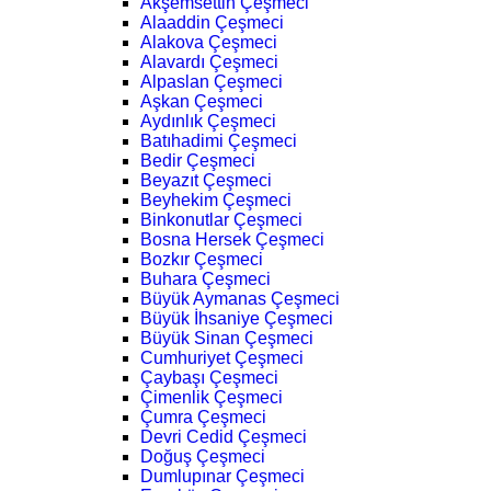
Akşemsettin Çeşmeci
Alaaddin Çeşmeci
Alakova Çeşmeci
Alavardı Çeşmeci
Alpaslan Çeşmeci
Aşkan Çeşmeci
Aydınlık Çeşmeci
Batıhadimi Çeşmeci
Bedir Çeşmeci
Beyazıt Çeşmeci
Beyhekim Çeşmeci
Binkonutlar Çeşmeci
Bosna Hersek Çeşmeci
Bozkır Çeşmeci
Buhara Çeşmeci
Büyük Aymanas Çeşmeci
Büyük İhsaniye Çeşmeci
Büyük Sinan Çeşmeci
Cumhuriyet Çeşmeci
Çaybaşı Çeşmeci
Çimenlik Çeşmeci
Çumra Çeşmeci
Devri Cedid Çeşmeci
Doğuş Çeşmeci
Dumlupınar Çeşmeci