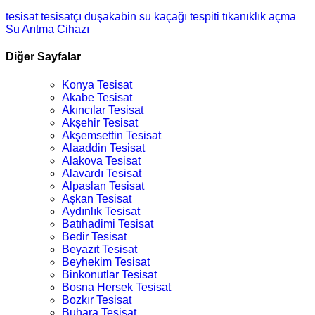
tesisat
tesisatçı
duşakabin
su kaçağı tespiti
tıkanıklık açma
Su Arıtma Cihazı
Diğer Sayfalar
Konya Tesisat
Akabe Tesisat
Akıncılar Tesisat
Akşehir Tesisat
Akşemsettin Tesisat
Alaaddin Tesisat
Alakova Tesisat
Alavardı Tesisat
Alpaslan Tesisat
Aşkan Tesisat
Aydınlık Tesisat
Batıhadimi Tesisat
Bedir Tesisat
Beyazıt Tesisat
Beyhekim Tesisat
Binkonutlar Tesisat
Bosna Hersek Tesisat
Bozkır Tesisat
Buhara Tesisat