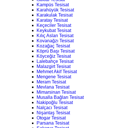
Kampüs Tesisat
Karahüyük Tesisat
Karakulak Tesisat
Karatay Tesisat
Keçeciler Tesisat
Keykubat Tesisat
Kılıç Aslan Tesisat
Kovanağzı Tesisat
Kozağaç Tesisat
Köprü Başı Tesisat
Köyceğiz Tesisat
Lalebahçe Tesisat
Malazgirt Tesisat
Mehmet Akif Tesisat
Mengene Tesisat
Meram Tesisat
Mevlana Tesisat
Mimarsinan Tesisat
Musalla Bağları Tesisat
Nakipoğlu Tesisat
Nalçacı Tesisat
Nişantaş Tesisat
Otogar Tesisat
Parsana Tesisat