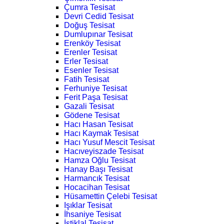
Çumra Tesisat
Devri Cedid Tesisat
Doğuş Tesisat
Dumlupınar Tesisat
Erenköy Tesisat
Erenler Tesisat
Erler Tesisat
Esenler Tesisat
Fatih Tesisat
Ferhuniye Tesisat
Ferit Paşa Tesisat
Gazali Tesisat
Gödene Tesisat
Hacı Hasan Tesisat
Hacı Kaymak Tesisat
Hacı Yusuf Mescit Tesisat
Hacıveyiszade Tesisat
Hamza Oğlu Tesisat
Hanay Başı Tesisat
Harmancık Tesisat
Hocacihan Tesisat
Hüsamettin Çelebi Tesisat
Işıklar Tesisat
İhsaniye Tesisat
İstiklal Tesisat