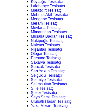
Köyceğiz Tesisatçı
Lalebahçe Tesisatçı
Malazgirt Tesisatçı
Mehmet Akif Tesisatçı
Mengene Tesisatçı
Meram Tesisatçı
Mevlana Tesisatçı
Mimarsinan Tesisatçı
Musalla Bağları Tesisatçı
Nakipoğlu Tesisatçı
Nalçacı Tesisatçı
Nişantaş Tesisatçı
Otogar Tesisatçı
Parsana Tesisatçı
Sakarya Tesisatçı
Sancak Tesisatçı
Sarı Yakup Tesisatçı
Selçuklu Tesisatçı
Selimiye Tesisatçı
Selimsultan Tesisatçı
Sille Tesisatçı
Şeker Tesisatçı
Şeyh Şamil Tesisatçı
Ulubatlı Hasan Tesisatçı
Yaka Meram Tesisatçı