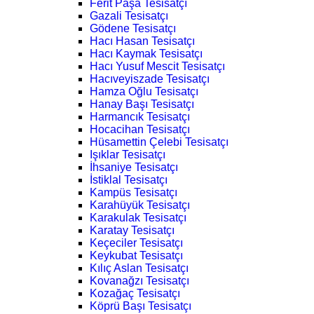
Ferit Paşa Tesisatçı
Gazali Tesisatçı
Gödene Tesisatçı
Hacı Hasan Tesisatçı
Hacı Kaymak Tesisatçı
Hacı Yusuf Mescit Tesisatçı
Hacıveyiszade Tesisatçı
Hamza Oğlu Tesisatçı
Hanay Başı Tesisatçı
Harmancık Tesisatçı
Hocacihan Tesisatçı
Hüsamettin Çelebi Tesisatçı
Işıklar Tesisatçı
İhsaniye Tesisatçı
İstiklal Tesisatçı
Kampüs Tesisatçı
Karahüyük Tesisatçı
Karakulak Tesisatçı
Karatay Tesisatçı
Keçeciler Tesisatçı
Keykubat Tesisatçı
Kılıç Aslan Tesisatçı
Kovanağzı Tesisatçı
Kozağaç Tesisatçı
Köprü Başı Tesisatçı