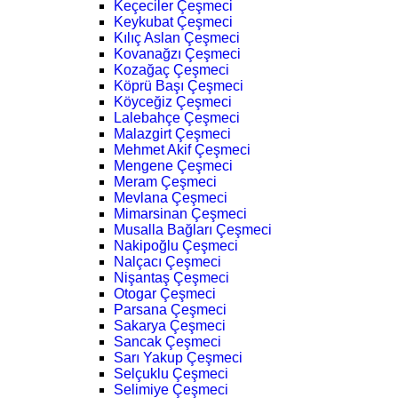
Keçeciler Çeşmeci
Keykubat Çeşmeci
Kılıç Aslan Çeşmeci
Kovanağzı Çeşmeci
Kozağaç Çeşmeci
Köprü Başı Çeşmeci
Köyceğiz Çeşmeci
Lalebahçe Çeşmeci
Malazgirt Çeşmeci
Mehmet Akif Çeşmeci
Mengene Çeşmeci
Meram Çeşmeci
Mevlana Çeşmeci
Mimarsinan Çeşmeci
Musalla Bağları Çeşmeci
Nakipoğlu Çeşmeci
Nalçacı Çeşmeci
Nişantaş Çeşmeci
Otogar Çeşmeci
Parsana Çeşmeci
Sakarya Çeşmeci
Sancak Çeşmeci
Sarı Yakup Çeşmeci
Selçuklu Çeşmeci
Selimiye Çeşmeci