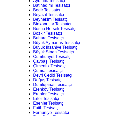
Aydınlık Tesisatçı
Batıhadimi Tesisatçı
Bedir Tesisatçı
Beyazıt Tesisatçı
Beyhekim Tesisatçı
Binkonutlar Tesisatçı
Bosna Hersek Tesisatçı
Bozkır Tesisatçı
Buhara Tesisatçı
Büyük Aymanas Tesisatçı
Büyük İhsaniye Tesisatçı
Büyük Sinan Tesisatçı
Cumhuriyet Tesisatçı
Çaybaşı Tesisatçı
Çimenlik Tesisatçı
Çumra Tesisatçı
Devri Cedid Tesisatçı
Doğuş Tesisatçı
Dumlupınar Tesisatçı
Erenköy Tesisatçı
Erenler Tesisatçı
Erler Tesisatçı
Esenler Tesisatçı
Fatih Tesisatçı
Ferhuniye Tesisatçı