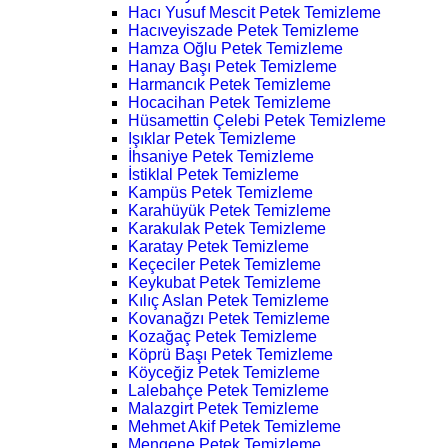
Hacı Yusuf Mescit Petek Temizleme
Hacıveyiszade Petek Temizleme
Hamza Oğlu Petek Temizleme
Hanay Başı Petek Temizleme
Harmancık Petek Temizleme
Hocacihan Petek Temizleme
Hüsamettin Çelebi Petek Temizleme
Işıklar Petek Temizleme
İhsaniye Petek Temizleme
İstiklal Petek Temizleme
Kampüs Petek Temizleme
Karahüyük Petek Temizleme
Karakulak Petek Temizleme
Karatay Petek Temizleme
Keçeciler Petek Temizleme
Keykubat Petek Temizleme
Kılıç Aslan Petek Temizleme
Kovanağzı Petek Temizleme
Kozağaç Petek Temizleme
Köprü Başı Petek Temizleme
Köyceğiz Petek Temizleme
Lalebahçe Petek Temizleme
Malazgirt Petek Temizleme
Mehmet Akif Petek Temizleme
Mengene Petek Temizleme