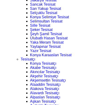
Sakarya Tesisat
Sancak Tesisat
Sarı Yakup Tesisat
Selçuklu Tesisat
Konya Selimiye Tesisat
Selimsultan Tesisat
Sille Tesisat
Şeker Tesisat
Şeyh Şamil Tesisat
Ulubatlı Hasan Tesisat
Yaka Meram Tesisat
Yaylapınar Tesisat
Yazır Tesisat
Konya Karaaslan Tesisat
Tesisatçı
Konya Tesisatçı
Akabe Tesisatçı
Akıncılar Tesisatçı
Akşehir Tesisatçı
Akşemsettin Tesisatçı
Alaaddin Tesisatçı
Alakova Tesisatçı
Alavardı Tesisatçı
Alpaslan Tesisatçı
Aşkan Tesisatçı