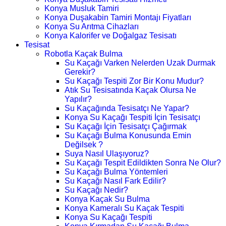
Konya Musluk Tamiri
Konya Duşakabin Tamiri Montajı Fiyatları
Konya Su Arıtma Cihazları
Konya Kalorifer ve Doğalgaz Tesisatı
Tesisat
Robotla Kaçak Bulma
Su Kaçağı Varken Nelerden Uzak Durmak
Gerekir?
Su Kaçağı Tespiti Zor Bir Konu Mudur?
Atık Su Tesisatında Kaçak Olursa Ne
Yapılır?
Su Kaçağında Tesisatçı Ne Yapar?
Konya Su Kaçağı Tespiti İçin Tesisatçı
Su Kaçağı İçin Tesisatçı Çağırmak
Su Kaçağı Bulma Konusunda Emin
Değilsek ?
Suya Nasıl Ulaşıyoruz?
Su Kaçağı Tespit Edildikten Sonra Ne Olur?
Su Kaçağı Bulma Yöntemleri
Su Kaçağı Nasıl Fark Edilir?
Su Kaçağı Nedir?
Konya Kaçak Su Bulma
Konya Kameralı Su Kaçak Tespiti
Konya Su Kaçağı Tespiti