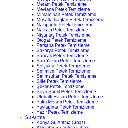
Meram Petek Temizleme
Mevlana Petek Temizleme
Mimarsinan Petek Temizleme
Musalla Bağları Petek Temizleme
Nakipoğlu Petek Temizleme
Nalçacı Petek Temizleme
Nişantaş Petek Temizleme
Otogar Petek Temizleme
Parsana Petek Temizleme
Sakarya Petek Temizleme
Sancak Petek Temizleme
Sarı Yakup Petek Temizleme
Selçuklu Petek Temizleme
Selimiye Petek Temizleme
Selimsultan Petek Temizleme
Sille Petek Temizleme
Şeker Petek Temizleme
Şeyh Şamil Petek Temizleme
Ulubatlı Hasan Petek Temizleme
Yaka Meram Petek Temizleme
Yaylapınar Petek Temizleme
Yazır Petek Temizleme
Su Arıtma
Konya Su Arıtma Cihazı
Akıncılar Su Arıtma Cihazı