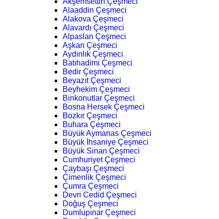
Akşemsettin Çeşmeci
Alaaddin Çeşmeci
Alakova Çeşmeci
Alavardı Çeşmeci
Alpaslan Çeşmeci
Aşkan Çeşmeci
Aydınlık Çeşmeci
Batıhadimi Çeşmeci
Bedir Çeşmeci
Beyazıt Çeşmeci
Beyhekim Çeşmeci
Binkonutlar Çeşmeci
Bosna Hersek Çeşmeci
Bozkır Çeşmeci
Buhara Çeşmeci
Büyük Aymanas Çeşmeci
Büyük İhsaniye Çeşmeci
Büyük Sinan Çeşmeci
Cumhuriyet Çeşmeci
Çaybaşı Çeşmeci
Çimenlik Çeşmeci
Çumra Çeşmeci
Devri Cedid Çeşmeci
Doğuş Çeşmeci
Dumlupınar Çeşmeci