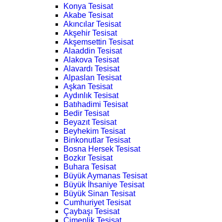
Konya Tesisat
Akabe Tesisat
Akıncılar Tesisat
Akşehir Tesisat
Akşemsettin Tesisat
Alaaddin Tesisat
Alakova Tesisat
Alavardı Tesisat
Alpaslan Tesisat
Aşkan Tesisat
Aydınlık Tesisat
Batıhadimi Tesisat
Bedir Tesisat
Beyazıt Tesisat
Beyhekim Tesisat
Binkonutlar Tesisat
Bosna Hersek Tesisat
Bozkır Tesisat
Buhara Tesisat
Büyük Aymanas Tesisat
Büyük İhsaniye Tesisat
Büyük Sinan Tesisat
Cumhuriyet Tesisat
Çaybaşı Tesisat
Çimenlik Tesisat