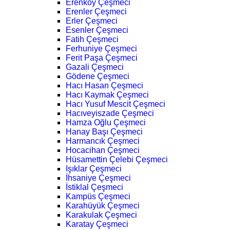
Erenköy Çeşmeci
Erenler Çeşmeci
Erler Çeşmeci
Esenler Çeşmeci
Fatih Çeşmeci
Ferhuniye Çeşmeci
Ferit Paşa Çeşmeci
Gazali Çeşmeci
Gödene Çeşmeci
Hacı Hasan Çeşmeci
Hacı Kaymak Çeşmeci
Hacı Yusuf Mescit Çeşmeci
Hacıveyiszade Çeşmeci
Hamza Oğlu Çeşmeci
Hanay Başı Çeşmeci
Harmancık Çeşmeci
Hocacihan Çeşmeci
Hüsamettin Çelebi Çeşmeci
Işıklar Çeşmeci
İhsaniye Çeşmeci
İstiklal Çeşmeci
Kampüs Çeşmeci
Karahüyük Çeşmeci
Karakulak Çeşmeci
Karatay Çeşmeci