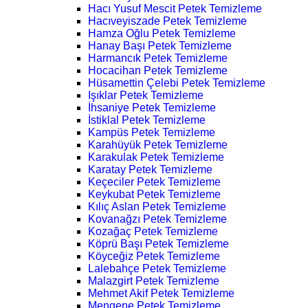
Hacı Yusuf Mescit Petek Temizleme
Hacıveyiszade Petek Temizleme
Hamza Oğlu Petek Temizleme
Hanay Başı Petek Temizleme
Harmancık Petek Temizleme
Hocacihan Petek Temizleme
Hüsamettin Çelebi Petek Temizleme
Işıklar Petek Temizleme
İhsaniye Petek Temizleme
İstiklal Petek Temizleme
Kampüs Petek Temizleme
Karahüyük Petek Temizleme
Karakulak Petek Temizleme
Karatay Petek Temizleme
Keçeciler Petek Temizleme
Keykubat Petek Temizleme
Kılıç Aslan Petek Temizleme
Kovanağzı Petek Temizleme
Kozağaç Petek Temizleme
Köprü Başı Petek Temizleme
Köyceğiz Petek Temizleme
Lalebahçe Petek Temizleme
Malazgirt Petek Temizleme
Mehmet Akif Petek Temizleme
Mengene Petek Temizleme