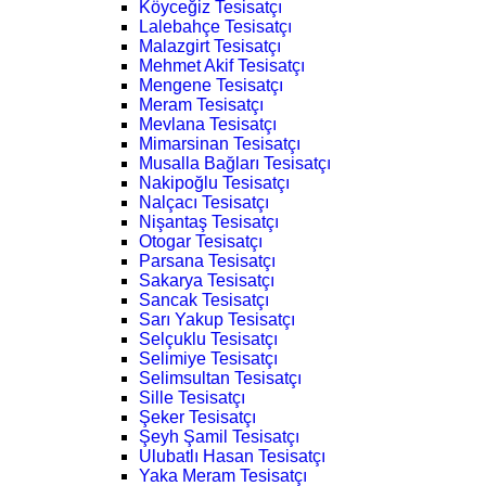
Köyceğiz Tesisatçı
Lalebahçe Tesisatçı
Malazgirt Tesisatçı
Mehmet Akif Tesisatçı
Mengene Tesisatçı
Meram Tesisatçı
Mevlana Tesisatçı
Mimarsinan Tesisatçı
Musalla Bağları Tesisatçı
Nakipoğlu Tesisatçı
Nalçacı Tesisatçı
Nişantaş Tesisatçı
Otogar Tesisatçı
Parsana Tesisatçı
Sakarya Tesisatçı
Sancak Tesisatçı
Sarı Yakup Tesisatçı
Selçuklu Tesisatçı
Selimiye Tesisatçı
Selimsultan Tesisatçı
Sille Tesisatçı
Şeker Tesisatçı
Şeyh Şamil Tesisatçı
Ulubatlı Hasan Tesisatçı
Yaka Meram Tesisatçı