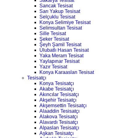
Sakarya Tesisat
Sancak Tesisat
Sarı Yakup Tesisat
Selçuklu Tesisat
Konya Selimiye Tesisat
Selimsultan Tesisat
Sille Tesisat
Şeker Tesisat
Şeyh Şamil Tesisat
Ulubatlı Hasan Tesisat
Yaka Meram Tesisat
Yaylapınar Tesisat
Yazır Tesisat
Konya Karaaslan Tesisat
Tesisatçı
Konya Tesisatçı
Akabe Tesisatçı
Akıncılar Tesisatçı
Akşehir Tesisatçı
Akşemsettin Tesisatçı
Alaaddin Tesisatçı
Alakova Tesisatçı
Alavardı Tesisatçı
Alpaslan Tesisatçı
Aşkan Tesisatçı