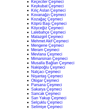
Keçeciler Çeşmeci
Keykubat Çeşmeci
Kılıç Aslan Çeşmeci
Kovanağzı Çeşmeci
Kozağaç Çeşmeci
Köprü Başı Çeşmeci
Köyceğiz Çeşmeci
Lalebahçe Çeşmeci
Malazgirt Çeşmeci
Mehmet Akif Çeşmeci
Mengene Çeşmeci
Meram Çeşmeci
Mevlana Çeşmeci
Mimarsinan Çeşmeci
Musalla Bağları Çeşmeci
Nakipoğlu Çeşmeci
Nalçacı Çeşmeci
Nişantaş Çeşmeci
Otogar Çeşmeci
Parsana Çeşmeci
Sakarya Çeşmeci
Sancak Çeşmeci
Sarı Yakup Çeşmeci
Selçuklu Çeşmeci
Selimiye Çeşmeci