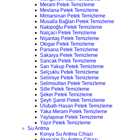
Meram Petek Temizleme
Mevlana Petek Temizleme
Mimarsinan Petek Temizleme
Musalla Bağları Petek Temizleme
Nakipoğlu Petek Temizleme
Nalçacı Petek Temizleme
Nişantaş Petek Temizleme
Otogar Petek Temizleme
Parsana Petek Temizleme
Sakarya Petek Temizleme
Sancak Petek Temizleme
Sarı Yakup Petek Temizleme
Selçuklu Petek Temizleme
Selimiye Petek Temizleme
Selimsultan Petek Temizleme
Sille Petek Temizleme
Şeker Petek Temizleme
Şeyh Şamil Petek Temizleme
Ulubatlı Hasan Petek Temizleme
Yaka Meram Petek Temizleme
Yaylapınar Petek Temizleme
Yazır Petek Temizleme
Su Arıtma
Konya Su Arıtma Cihazı
Akıncılar Su Arıtma Cihazı