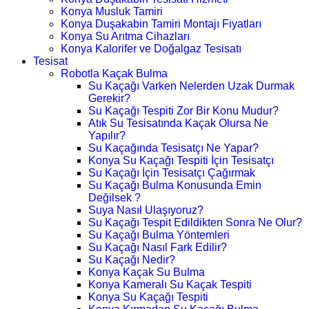
Konya Musluk Tamiri
Konya Duşakabin Tamiri Montajı Fiyatları
Konya Su Arıtma Cihazları
Konya Kalorifer ve Doğalgaz Tesisatı
Tesisat
Robotla Kaçak Bulma
Su Kaçağı Varken Nelerden Uzak Durmak
Gerekir?
Su Kaçağı Tespiti Zor Bir Konu Mudur?
Atık Su Tesisatında Kaçak Olursa Ne
Yapılır?
Su Kaçağında Tesisatçı Ne Yapar?
Konya Su Kaçağı Tespiti İçin Tesisatçı
Su Kaçağı İçin Tesisatçı Çağırmak
Su Kaçağı Bulma Konusunda Emin
Değilsek ?
Suya Nasıl Ulaşıyoruz?
Su Kaçağı Tespit Edildikten Sonra Ne Olur?
Su Kaçağı Bulma Yöntemleri
Su Kaçağı Nasıl Fark Edilir?
Su Kaçağı Nedir?
Konya Kaçak Su Bulma
Konya Kameralı Su Kaçak Tespiti
Konya Su Kaçağı Tespiti