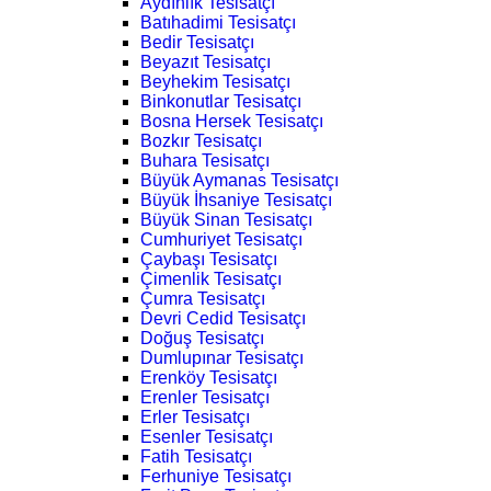
Aydınlık Tesisatçı
Batıhadimi Tesisatçı
Bedir Tesisatçı
Beyazıt Tesisatçı
Beyhekim Tesisatçı
Binkonutlar Tesisatçı
Bosna Hersek Tesisatçı
Bozkır Tesisatçı
Buhara Tesisatçı
Büyük Aymanas Tesisatçı
Büyük İhsaniye Tesisatçı
Büyük Sinan Tesisatçı
Cumhuriyet Tesisatçı
Çaybaşı Tesisatçı
Çimenlik Tesisatçı
Çumra Tesisatçı
Devri Cedid Tesisatçı
Doğuş Tesisatçı
Dumlupınar Tesisatçı
Erenköy Tesisatçı
Erenler Tesisatçı
Erler Tesisatçı
Esenler Tesisatçı
Fatih Tesisatçı
Ferhuniye Tesisatçı