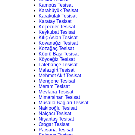
Kampüs Tesisat
Karahüyük Tesisat
Karakulak Tesisat
Karatay Tesisat
Keçeciler Tesisat
Keykubat Tesisat
Kılıç Aslan Tesisat
Kovanağzı Tesisat
Kozağaç Tesisat
Köprü Başı Tesisat
Köyceğiz Tesisat
Lalebahçe Tesisat
Malazgirt Tesisat
Mehmet Akif Tesisat
Mengene Tesisat
Meram Tesisat
Mevlana Tesisat
Mimarsinan Tesisat
Musalla Bağları Tesisat
Nakipoğlu Tesisat
Nalçacı Tesisat
Nişantaş Tesisat
Otogar Tesisat
Parsana Tesisat