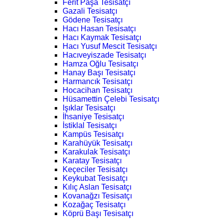
Ferit Paşa Tesisatçı
Gazali Tesisatçı
Gödene Tesisatçı
Hacı Hasan Tesisatçı
Hacı Kaymak Tesisatçı
Hacı Yusuf Mescit Tesisatçı
Hacıveyiszade Tesisatçı
Hamza Oğlu Tesisatçı
Hanay Başı Tesisatçı
Harmancık Tesisatçı
Hocacihan Tesisatçı
Hüsamettin Çelebi Tesisatçı
Işıklar Tesisatçı
İhsaniye Tesisatçı
İstiklal Tesisatçı
Kampüs Tesisatçı
Karahüyük Tesisatçı
Karakulak Tesisatçı
Karatay Tesisatçı
Keçeciler Tesisatçı
Keykubat Tesisatçı
Kılıç Aslan Tesisatçı
Kovanağzı Tesisatçı
Kozağaç Tesisatçı
Köprü Başı Tesisatçı