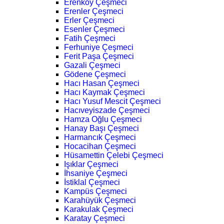
Erenköy Çeşmeci
Erenler Çeşmeci
Erler Çeşmeci
Esenler Çeşmeci
Fatih Çeşmeci
Ferhuniye Çeşmeci
Ferit Paşa Çeşmeci
Gazali Çeşmeci
Gödene Çeşmeci
Hacı Hasan Çeşmeci
Hacı Kaymak Çeşmeci
Hacı Yusuf Mescit Çeşmeci
Hacıveyiszade Çeşmeci
Hamza Oğlu Çeşmeci
Hanay Başı Çeşmeci
Harmancık Çeşmeci
Hocacihan Çeşmeci
Hüsamettin Çelebi Çeşmeci
Işıklar Çeşmeci
İhsaniye Çeşmeci
İstiklal Çeşmeci
Kampüs Çeşmeci
Karahüyük Çeşmeci
Karakulak Çeşmeci
Karatay Çeşmeci