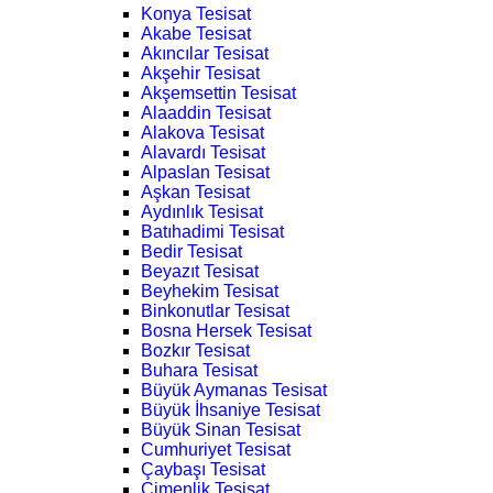
Konya Tesisat
Akabe Tesisat
Akıncılar Tesisat
Akşehir Tesisat
Akşemsettin Tesisat
Alaaddin Tesisat
Alakova Tesisat
Alavardı Tesisat
Alpaslan Tesisat
Aşkan Tesisat
Aydınlık Tesisat
Batıhadimi Tesisat
Bedir Tesisat
Beyazıt Tesisat
Beyhekim Tesisat
Binkonutlar Tesisat
Bosna Hersek Tesisat
Bozkır Tesisat
Buhara Tesisat
Büyük Aymanas Tesisat
Büyük İhsaniye Tesisat
Büyük Sinan Tesisat
Cumhuriyet Tesisat
Çaybaşı Tesisat
Çimenlik Tesisat