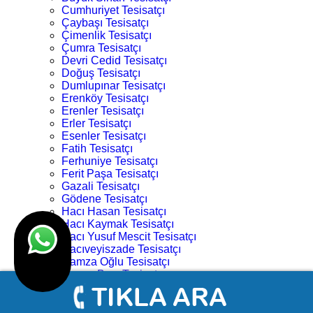
Cumhuriyet Tesisatçı
Çaybaşı Tesisatçı
Çimenlik Tesisatçı
Çumra Tesisatçı
Devri Cedid Tesisatçı
Doğuş Tesisatçı
Dumlupınar Tesisatçı
Erenköy Tesisatçı
Erenler Tesisatçı
Erler Tesisatçı
Esenler Tesisatçı
Fatih Tesisatçı
Ferhuniye Tesisatçı
Ferit Paşa Tesisatçı
Gazali Tesisatçı
Gödene Tesisatçı
Hacı Hasan Tesisatçı
Hacı Kaymak Tesisatçı
Hacı Yusuf Mescit Tesisatçı
Hacıveyiszade Tesisatçı
Hamza Oğlu Tesisatçı
Hanay Başı Tesisatçı
Harmancık Tesisatçı
Hocacihan Tesisatçı
Hüsamettin Çelebi Tesisatçı