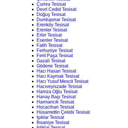
Çumra Tesisat
Devri Cedid Tesisat
Doğuş Tesisat
Dumlupınar Tesisat
Erenköy Tesisat
Erenler Tesisat
Erler Tesisat
Esenler Tesisat
Fatih Tesisat
Ferhuniye Tesisat
Ferit Paşa Tesisat
Gazali Tesisat
Gödene Tesisat
Hacı Hasan Tesisat
Hacı Kaymak Tesisat
Hacı Yusuf Mescit Tesisat
Hacıveyiszade Tesisat
Hamza Oğlu Tesisat
Hanay Başı Tesisat
Harmancık Tesisat
Hocacihan Tesisat
Hüsamettin Çelebi Tesisat
Işıklar Tesisat
İhsaniye Tesisat
İstiklal Tesisat