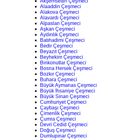
Akşemsettin Çeşmeci
Alaaddin Çeşmeci
Alakova Çeşmeci
Alavardı Çeşmeci
Alpaslan Çeşmeci
Aşkan Çeşmeci
Aydınlık Çeşmeci
Batıhadimi Çeşmeci
Bedir Çeşmeci
Beyazıt Çeşmeci
Beyhekim Çeşmeci
Binkonutlar Çeşmeci
Bosna Hersek Çeşmeci
Bozkır Çeşmeci
Buhara Çeşmeci
Büyük Aymanas Çeşmeci
Büyük İhsaniye Çeşmeci
Büyük Sinan Çeşmeci
Cumhuriyet Çeşmeci
Çaybaşı Çeşmeci
Çimenlik Çeşmeci
Çumra Çeşmeci
Devri Cedid Çeşmeci
Doğuş Çeşmeci
Dumlupınar Çeşmeci