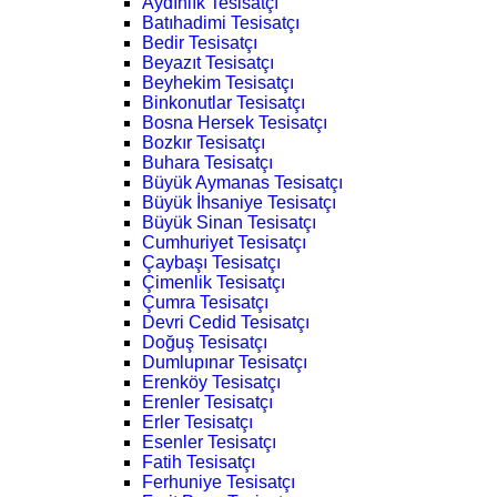
Aydınlık Tesisatçı
Batıhadimi Tesisatçı
Bedir Tesisatçı
Beyazıt Tesisatçı
Beyhekim Tesisatçı
Binkonutlar Tesisatçı
Bosna Hersek Tesisatçı
Bozkır Tesisatçı
Buhara Tesisatçı
Büyük Aymanas Tesisatçı
Büyük İhsaniye Tesisatçı
Büyük Sinan Tesisatçı
Cumhuriyet Tesisatçı
Çaybaşı Tesisatçı
Çimenlik Tesisatçı
Çumra Tesisatçı
Devri Cedid Tesisatçı
Doğuş Tesisatçı
Dumlupınar Tesisatçı
Erenköy Tesisatçı
Erenler Tesisatçı
Erler Tesisatçı
Esenler Tesisatçı
Fatih Tesisatçı
Ferhuniye Tesisatçı