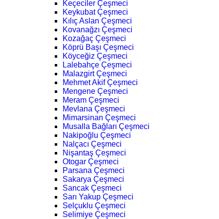
Keçeciler Çeşmeci
Keykubat Çeşmeci
Kılıç Aslan Çeşmeci
Kovanağzı Çeşmeci
Kozağaç Çeşmeci
Köprü Başı Çeşmeci
Köyceğiz Çeşmeci
Lalebahçe Çeşmeci
Malazgirt Çeşmeci
Mehmet Akif Çeşmeci
Mengene Çeşmeci
Meram Çeşmeci
Mevlana Çeşmeci
Mimarsinan Çeşmeci
Musalla Bağları Çeşmeci
Nakipoğlu Çeşmeci
Nalçacı Çeşmeci
Nişantaş Çeşmeci
Otogar Çeşmeci
Parsana Çeşmeci
Sakarya Çeşmeci
Sancak Çeşmeci
Sarı Yakup Çeşmeci
Selçuklu Çeşmeci
Selimiye Çeşmeci