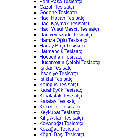
Ferit Paşa Tesisatçı
Gazali Tesisatçı
Gödene Tesisatçı
Hacı Hasan Tesisatçı
Hacı Kaymak Tesisatçı
Hacı Yusuf Mescit Tesisatçı
Hacıveyiszade Tesisatçı
Hamza Oğlu Tesisatçı
Hanay Başı Tesisatçı
Harmancık Tesisatçı
Hocacihan Tesisatçı
Hüsamettin Çelebi Tesisatçı
Işıklar Tesisatçı
İhsaniye Tesisatçı
İstiklal Tesisatçı
Kampüs Tesisatçı
Karahüyük Tesisatçı
Karakulak Tesisatçı
Karatay Tesisatçı
Keçeciler Tesisatçı
Keykubat Tesisatçı
Kılıç Aslan Tesisatçı
Kovanağzı Tesisatçı
Kozağaç Tesisatçı
Köprü Başı Tesisatçı