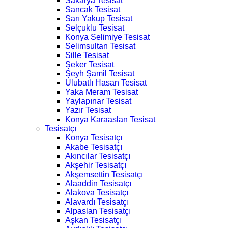
Sakarya Tesisat
Sancak Tesisat
Sarı Yakup Tesisat
Selçuklu Tesisat
Konya Selimiye Tesisat
Selimsultan Tesisat
Sille Tesisat
Şeker Tesisat
Şeyh Şamil Tesisat
Ulubatlı Hasan Tesisat
Yaka Meram Tesisat
Yaylapınar Tesisat
Yazır Tesisat
Konya Karaaslan Tesisat
Tesisatçı
Konya Tesisatçı
Akabe Tesisatçı
Akıncılar Tesisatçı
Akşehir Tesisatçı
Akşemsettin Tesisatçı
Alaaddin Tesisatçı
Alakova Tesisatçı
Alavardı Tesisatçı
Alpaslan Tesisatçı
Aşkan Tesisatçı