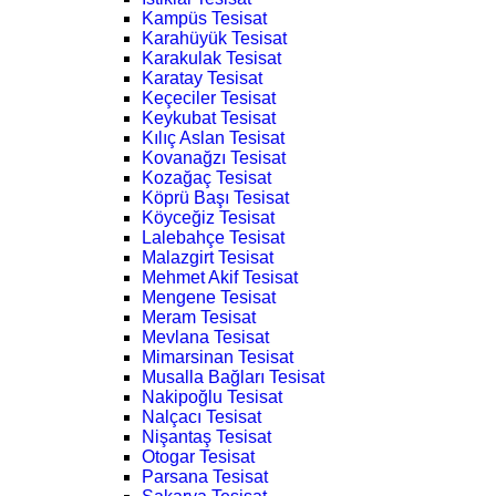
Kampüs Tesisat
Karahüyük Tesisat
Karakulak Tesisat
Karatay Tesisat
Keçeciler Tesisat
Keykubat Tesisat
Kılıç Aslan Tesisat
Kovanağzı Tesisat
Kozağaç Tesisat
Köprü Başı Tesisat
Köyceğiz Tesisat
Lalebahçe Tesisat
Malazgirt Tesisat
Mehmet Akif Tesisat
Mengene Tesisat
Meram Tesisat
Mevlana Tesisat
Mimarsinan Tesisat
Musalla Bağları Tesisat
Nakipoğlu Tesisat
Nalçacı Tesisat
Nişantaş Tesisat
Otogar Tesisat
Parsana Tesisat