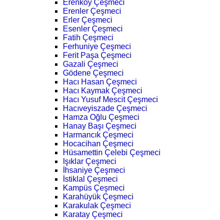
Erenköy Çeşmeci
Erenler Çeşmeci
Erler Çeşmeci
Esenler Çeşmeci
Fatih Çeşmeci
Ferhuniye Çeşmeci
Ferit Paşa Çeşmeci
Gazali Çeşmeci
Gödene Çeşmeci
Hacı Hasan Çeşmeci
Hacı Kaymak Çeşmeci
Hacı Yusuf Mescit Çeşmeci
Hacıveyiszade Çeşmeci
Hamza Oğlu Çeşmeci
Hanay Başı Çeşmeci
Harmancık Çeşmeci
Hocacihan Çeşmeci
Hüsamettin Çelebi Çeşmeci
Işıklar Çeşmeci
İhsaniye Çeşmeci
İstiklal Çeşmeci
Kampüs Çeşmeci
Karahüyük Çeşmeci
Karakulak Çeşmeci
Karatay Çeşmeci