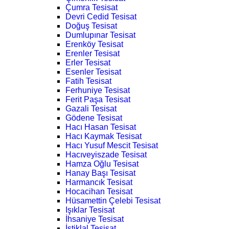
Çumra Tesisat
Devri Cedid Tesisat
Doğuş Tesisat
Dumlupınar Tesisat
Erenköy Tesisat
Erenler Tesisat
Erler Tesisat
Esenler Tesisat
Fatih Tesisat
Ferhuniye Tesisat
Ferit Paşa Tesisat
Gazali Tesisat
Gödene Tesisat
Hacı Hasan Tesisat
Hacı Kaymak Tesisat
Hacı Yusuf Mescit Tesisat
Hacıveyiszade Tesisat
Hamza Oğlu Tesisat
Hanay Başı Tesisat
Harmancık Tesisat
Hocacihan Tesisat
Hüsamettin Çelebi Tesisat
Işıklar Tesisat
İhsaniye Tesisat
İstiklal Tesisat