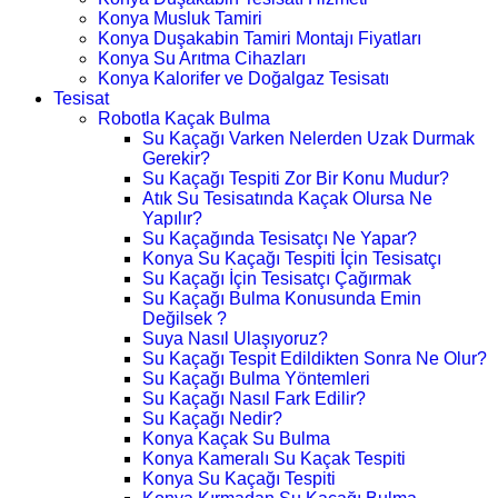
Konya Musluk Tamiri
Konya Duşakabin Tamiri Montajı Fiyatları
Konya Su Arıtma Cihazları
Konya Kalorifer ve Doğalgaz Tesisatı
Tesisat
Robotla Kaçak Bulma
Su Kaçağı Varken Nelerden Uzak Durmak
Gerekir?
Su Kaçağı Tespiti Zor Bir Konu Mudur?
Atık Su Tesisatında Kaçak Olursa Ne
Yapılır?
Su Kaçağında Tesisatçı Ne Yapar?
Konya Su Kaçağı Tespiti İçin Tesisatçı
Su Kaçağı İçin Tesisatçı Çağırmak
Su Kaçağı Bulma Konusunda Emin
Değilsek ?
Suya Nasıl Ulaşıyoruz?
Su Kaçağı Tespit Edildikten Sonra Ne Olur?
Su Kaçağı Bulma Yöntemleri
Su Kaçağı Nasıl Fark Edilir?
Su Kaçağı Nedir?
Konya Kaçak Su Bulma
Konya Kameralı Su Kaçak Tespiti
Konya Su Kaçağı Tespiti