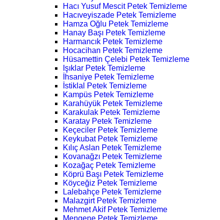
Hacı Yusuf Mescit Petek Temizleme
Hacıveyiszade Petek Temizleme
Hamza Oğlu Petek Temizleme
Hanay Başı Petek Temizleme
Harmancık Petek Temizleme
Hocacihan Petek Temizleme
Hüsamettin Çelebi Petek Temizleme
Işıklar Petek Temizleme
İhsaniye Petek Temizleme
İstiklal Petek Temizleme
Kampüs Petek Temizleme
Karahüyük Petek Temizleme
Karakulak Petek Temizleme
Karatay Petek Temizleme
Keçeciler Petek Temizleme
Keykubat Petek Temizleme
Kılıç Aslan Petek Temizleme
Kovanağzı Petek Temizleme
Kozağaç Petek Temizleme
Köprü Başı Petek Temizleme
Köyceğiz Petek Temizleme
Lalebahçe Petek Temizleme
Malazgirt Petek Temizleme
Mehmet Akif Petek Temizleme
Mengene Petek Temizleme