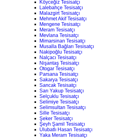
Köyceğiz Tesisatçı
Lalebahçe Tesisatçı
Malazgirt Tesisatçı
Mehmet Akif Tesisatçı
Mengene Tesisatçı
Meram Tesisatçı
Mevlana Tesisatçı
Mimarsinan Tesisatçı
Musalla Bağları Tesisatçı
Nakipoğlu Tesisatçı
Nalçacı Tesisatçı
Nişantaş Tesisatçı
Otogar Tesisatçı
Parsana Tesisatçı
Sakarya Tesisatçı
Sancak Tesisatçı
Sarı Yakup Tesisatçı
Selçuklu Tesisatçı
Selimiye Tesisatçı
Selimsultan Tesisatçı
Sille Tesisatçı
Şeker Tesisatçı
Şeyh Şamil Tesisatçı
Ulubatlı Hasan Tesisatçı
Yaka Meram Tesisatçı