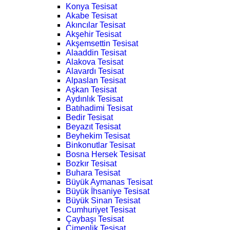
Konya Tesisat
Akabe Tesisat
Akıncılar Tesisat
Akşehir Tesisat
Akşemsettin Tesisat
Alaaddin Tesisat
Alakova Tesisat
Alavardı Tesisat
Alpaslan Tesisat
Aşkan Tesisat
Aydınlık Tesisat
Batıhadimi Tesisat
Bedir Tesisat
Beyazıt Tesisat
Beyhekim Tesisat
Binkonutlar Tesisat
Bosna Hersek Tesisat
Bozkır Tesisat
Buhara Tesisat
Büyük Aymanas Tesisat
Büyük İhsaniye Tesisat
Büyük Sinan Tesisat
Cumhuriyet Tesisat
Çaybaşı Tesisat
Çimenlik Tesisat