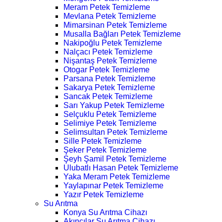
Meram Petek Temizleme
Mevlana Petek Temizleme
Mimarsinan Petek Temizleme
Musalla Bağları Petek Temizleme
Nakipoğlu Petek Temizleme
Nalçacı Petek Temizleme
Nişantaş Petek Temizleme
Otogar Petek Temizleme
Parsana Petek Temizleme
Sakarya Petek Temizleme
Sancak Petek Temizleme
Sarı Yakup Petek Temizleme
Selçuklu Petek Temizleme
Selimiye Petek Temizleme
Selimsultan Petek Temizleme
Sille Petek Temizleme
Şeker Petek Temizleme
Şeyh Şamil Petek Temizleme
Ulubatlı Hasan Petek Temizleme
Yaka Meram Petek Temizleme
Yaylapınar Petek Temizleme
Yazır Petek Temizleme
Su Arıtma
Konya Su Arıtma Cihazı
Akıncılar Su Arıtma Cihazı