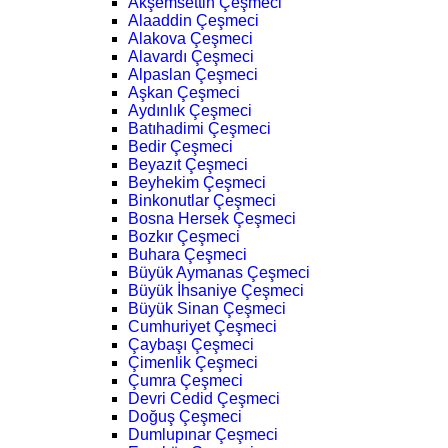
Akşemsettin Çeşmeci
Alaaddin Çeşmeci
Alakova Çeşmeci
Alavardı Çeşmeci
Alpaslan Çeşmeci
Aşkan Çeşmeci
Aydınlık Çeşmeci
Batıhadimi Çeşmeci
Bedir Çeşmeci
Beyazıt Çeşmeci
Beyhekim Çeşmeci
Binkonutlar Çeşmeci
Bosna Hersek Çeşmeci
Bozkır Çeşmeci
Buhara Çeşmeci
Büyük Aymanas Çeşmeci
Büyük İhsaniye Çeşmeci
Büyük Sinan Çeşmeci
Cumhuriyet Çeşmeci
Çaybaşı Çeşmeci
Çimenlik Çeşmeci
Çumra Çeşmeci
Devri Cedid Çeşmeci
Doğuş Çeşmeci
Dumlupınar Çeşmeci