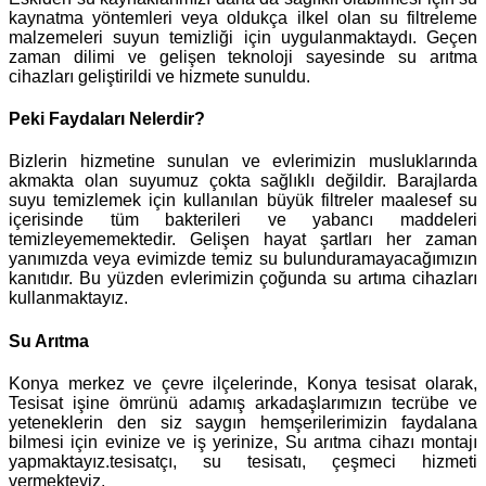
kaynatma yöntemleri veya oldukça ilkel olan su filtreleme
malzemeleri suyun temizliği için uygulanmaktaydı. Geçen
zaman dilimi ve gelişen teknoloji sayesinde su arıtma
cihazları geliştirildi ve hizmete sunuldu.
Peki Faydaları Nelerdir?
Bizlerin hizmetine sunulan ve evlerimizin musluklarında
akmakta olan suyumuz çokta sağlıklı değildir. Barajlarda
suyu temizlemek için kullanılan büyük filtreler maalesef su
içerisinde tüm bakterileri ve yabancı maddeleri
temizleyememektedir. Gelişen hayat şartları her zaman
yanımızda veya evimizde temiz su bulunduramayacağımızın
kanıtıdır. Bu yüzden evlerimizin çoğunda su artıma cihazları
kullanmaktayız.
Su Arıtma
Konya merkez ve çevre ilçelerinde, Konya tesisat olarak,
Tesisat işine ömrünü adamış arkadaşlarımızın tecrübe ve
yeteneklerin den siz saygın hemşerilerimizin faydalana
bilmesi için evinize ve iş yerinize, Su arıtma cihazı montajı
yapmaktayız.tesisatçı, su tesisatı, çeşmeci hizmeti
vermekteyiz.