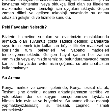
kaynatma yöntemleri veya oldukça ilkel olan su filtreleme
malzemeleri suyun temizliği için uygulanmaktaydı. Geçen
zaman dilimi ve gelişen teknoloji sayesinde su arıtma
cihazları geliştirildi ve hizmete sunuldu.
Peki Faydaları Nelerdir?
Bizlerin hizmetine sunulan ve evlerimizin musluklarında
akmakta olan suyumuz çokta sağlıklı değildir. Barajlarda
suyu temizlemek için kullanılan büyük filtreler maalesef su
içerisinde tüm bakterileri ve yabancı maddeleri
temizleyememektedir. Gelişen hayat şartları her zaman
yanımızda veya evimizde temiz su bulunduramayacağımızın
kanıtıdır. Bu yüzden evlerimizin çoğunda su artıma cihazları
kullanmaktayız.
Su Arıtma
Konya merkez ve çevre ilçelerinde, Konya tesisat olarak,
Tesisat işine ömrünü adamış arkadaşlarımızın tecrübe ve
yeteneklerin den siz saygın hemşerilerimizin faydalana
bilmesi için evinize ve iş yerinize, Su arıtma cihazı montajı
yapmaktayız.tesisatçı, su tesisatı, çeşmeci hizmeti
vermekteyiz.