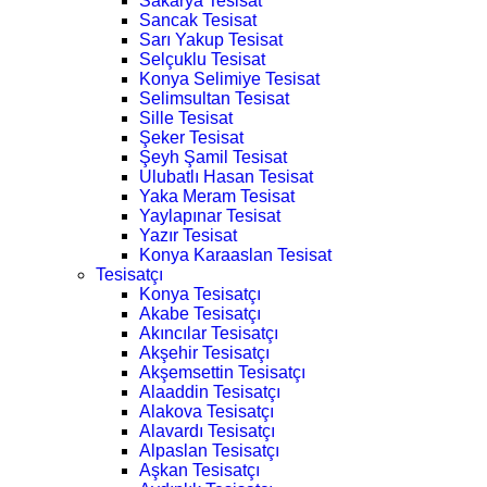
Sakarya Tesisat
Sancak Tesisat
Sarı Yakup Tesisat
Selçuklu Tesisat
Konya Selimiye Tesisat
Selimsultan Tesisat
Sille Tesisat
Şeker Tesisat
Şeyh Şamil Tesisat
Ulubatlı Hasan Tesisat
Yaka Meram Tesisat
Yaylapınar Tesisat
Yazır Tesisat
Konya Karaaslan Tesisat
Tesisatçı
Konya Tesisatçı
Akabe Tesisatçı
Akıncılar Tesisatçı
Akşehir Tesisatçı
Akşemsettin Tesisatçı
Alaaddin Tesisatçı
Alakova Tesisatçı
Alavardı Tesisatçı
Alpaslan Tesisatçı
Aşkan Tesisatçı