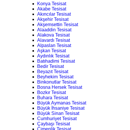
Konya Tesisat
Akabe Tesisat
Akıncılar Tesisat
Akşehir Tesisat
Akşemsettin Tesisat
Alaaddin Tesisat
Alakova Tesisat
Alavardı Tesisat
Alpaslan Tesisat
Aşkan Tesisat
Aydınlık Tesisat
Batıhadimi Tesisat
Bedir Tesisat
Beyazıt Tesisat
Beyhekim Tesisat
Binkonutlar Tesisat
Bosna Hersek Tesisat
Bozkır Tesisat
Buhara Tesisat
Büyük Aymanas Tesisat
Büyük İhsaniye Tesisat
Büyük Sinan Tesisat
Cumhuriyet Tesisat
Çaybaşı Tesisat
Çimenlik Tesisat