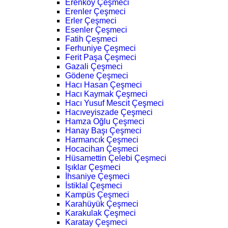
Erenköy Çeşmeci
Erenler Çeşmeci
Erler Çeşmeci
Esenler Çeşmeci
Fatih Çeşmeci
Ferhuniye Çeşmeci
Ferit Paşa Çeşmeci
Gazali Çeşmeci
Gödene Çeşmeci
Hacı Hasan Çeşmeci
Hacı Kaymak Çeşmeci
Hacı Yusuf Mescit Çeşmeci
Hacıveyiszade Çeşmeci
Hamza Oğlu Çeşmeci
Hanay Başı Çeşmeci
Harmancık Çeşmeci
Hocacihan Çeşmeci
Hüsamettin Çelebi Çeşmeci
Işıklar Çeşmeci
İhsaniye Çeşmeci
İstiklal Çeşmeci
Kampüs Çeşmeci
Karahüyük Çeşmeci
Karakulak Çeşmeci
Karatay Çeşmeci