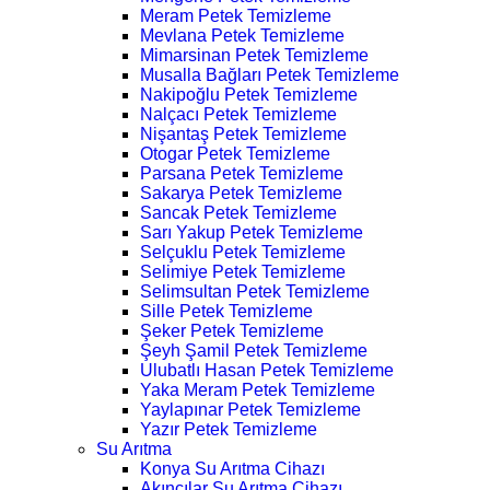
Meram Petek Temizleme
Mevlana Petek Temizleme
Mimarsinan Petek Temizleme
Musalla Bağları Petek Temizleme
Nakipoğlu Petek Temizleme
Nalçacı Petek Temizleme
Nişantaş Petek Temizleme
Otogar Petek Temizleme
Parsana Petek Temizleme
Sakarya Petek Temizleme
Sancak Petek Temizleme
Sarı Yakup Petek Temizleme
Selçuklu Petek Temizleme
Selimiye Petek Temizleme
Selimsultan Petek Temizleme
Sille Petek Temizleme
Şeker Petek Temizleme
Şeyh Şamil Petek Temizleme
Ulubatlı Hasan Petek Temizleme
Yaka Meram Petek Temizleme
Yaylapınar Petek Temizleme
Yazır Petek Temizleme
Su Arıtma
Konya Su Arıtma Cihazı
Akıncılar Su Arıtma Cihazı