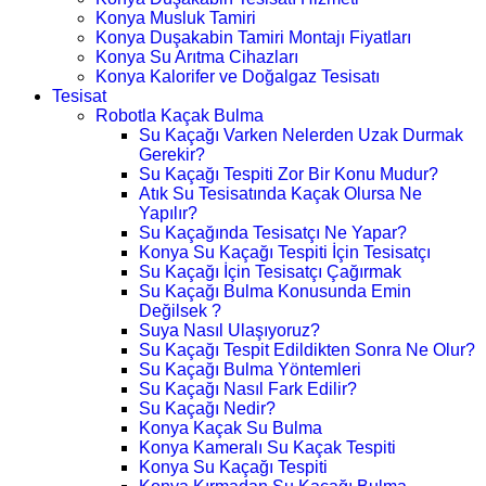
Konya Musluk Tamiri
Konya Duşakabin Tamiri Montajı Fiyatları
Konya Su Arıtma Cihazları
Konya Kalorifer ve Doğalgaz Tesisatı
Tesisat
Robotla Kaçak Bulma
Su Kaçağı Varken Nelerden Uzak Durmak
Gerekir?
Su Kaçağı Tespiti Zor Bir Konu Mudur?
Atık Su Tesisatında Kaçak Olursa Ne
Yapılır?
Su Kaçağında Tesisatçı Ne Yapar?
Konya Su Kaçağı Tespiti İçin Tesisatçı
Su Kaçağı İçin Tesisatçı Çağırmak
Su Kaçağı Bulma Konusunda Emin
Değilsek ?
Suya Nasıl Ulaşıyoruz?
Su Kaçağı Tespit Edildikten Sonra Ne Olur?
Su Kaçağı Bulma Yöntemleri
Su Kaçağı Nasıl Fark Edilir?
Su Kaçağı Nedir?
Konya Kaçak Su Bulma
Konya Kameralı Su Kaçak Tespiti
Konya Su Kaçağı Tespiti