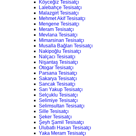
Köyceğiz Tesisatçı
Lalebahçe Tesisatçı
Malazgirt Tesisatçı
Mehmet Akif Tesisatçı
Mengene Tesisatçı
Meram Tesisatçı
Mevlana Tesisatçı
Mimarsinan Tesisatçı
Musalla Bağları Tesisatçı
Nakipoğlu Tesisatçı
Nalçacı Tesisatçı
Nişantaş Tesisatçı
Otogar Tesisatçı
Parsana Tesisatçı
Sakarya Tesisatçı
Sancak Tesisatçı
Sarı Yakup Tesisatçı
Selçuklu Tesisatçı
Selimiye Tesisatçı
Selimsultan Tesisatçı
Sille Tesisatçı
Şeker Tesisatçı
Şeyh Şamil Tesisatçı
Ulubatlı Hasan Tesisatçı
Yaka Meram Tesisatçı