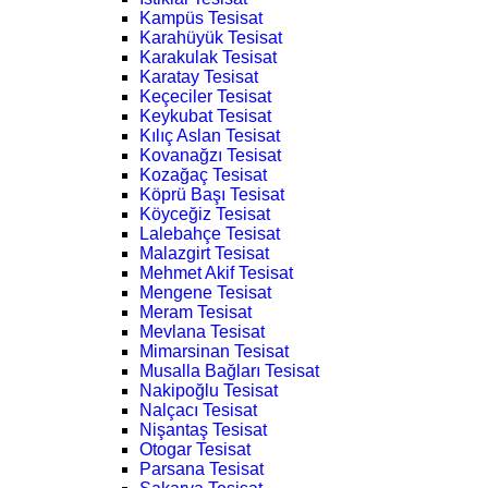
Kampüs Tesisat
Karahüyük Tesisat
Karakulak Tesisat
Karatay Tesisat
Keçeciler Tesisat
Keykubat Tesisat
Kılıç Aslan Tesisat
Kovanağzı Tesisat
Kozağaç Tesisat
Köprü Başı Tesisat
Köyceğiz Tesisat
Lalebahçe Tesisat
Malazgirt Tesisat
Mehmet Akif Tesisat
Mengene Tesisat
Meram Tesisat
Mevlana Tesisat
Mimarsinan Tesisat
Musalla Bağları Tesisat
Nakipoğlu Tesisat
Nalçacı Tesisat
Nişantaş Tesisat
Otogar Tesisat
Parsana Tesisat