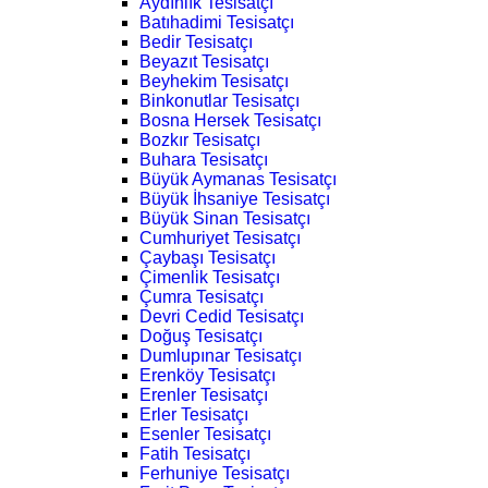
Aydınlık Tesisatçı
Batıhadimi Tesisatçı
Bedir Tesisatçı
Beyazıt Tesisatçı
Beyhekim Tesisatçı
Binkonutlar Tesisatçı
Bosna Hersek Tesisatçı
Bozkır Tesisatçı
Buhara Tesisatçı
Büyük Aymanas Tesisatçı
Büyük İhsaniye Tesisatçı
Büyük Sinan Tesisatçı
Cumhuriyet Tesisatçı
Çaybaşı Tesisatçı
Çimenlik Tesisatçı
Çumra Tesisatçı
Devri Cedid Tesisatçı
Doğuş Tesisatçı
Dumlupınar Tesisatçı
Erenköy Tesisatçı
Erenler Tesisatçı
Erler Tesisatçı
Esenler Tesisatçı
Fatih Tesisatçı
Ferhuniye Tesisatçı