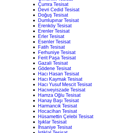
Çumra Tesisat
Devri Cedid Tesisat
Doğuş Tesisat
Dumlupınar Tesisat
Erenköy Tesisat
Erenler Tesisat
Erler Tesisat
Esenler Tesisat
Fatih Tesisat
Ferhuniye Tesisat
Ferit Paşa Tesisat
Gazali Tesisat
Gödene Tesisat
Hacı Hasan Tesisat
Hacı Kaymak Tesisat
Hacı Yusuf Mescit Tesisat
Hacıveyiszade Tesisat
Hamza Oğlu Tesisat
Hanay Başı Tesisat
Harmancık Tesisat
Hocacihan Tesisat
Hüsamettin Çelebi Tesisat
Işıklar Tesisat
İhsaniye Tesisat
İstiklal Tesisat