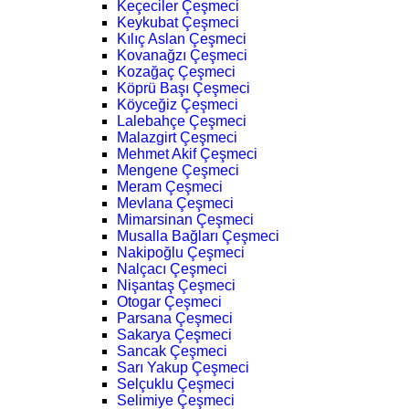
Keçeciler Çeşmeci
Keykubat Çeşmeci
Kılıç Aslan Çeşmeci
Kovanağzı Çeşmeci
Kozağaç Çeşmeci
Köprü Başı Çeşmeci
Köyceğiz Çeşmeci
Lalebahçe Çeşmeci
Malazgirt Çeşmeci
Mehmet Akif Çeşmeci
Mengene Çeşmeci
Meram Çeşmeci
Mevlana Çeşmeci
Mimarsinan Çeşmeci
Musalla Bağları Çeşmeci
Nakipoğlu Çeşmeci
Nalçacı Çeşmeci
Nişantaş Çeşmeci
Otogar Çeşmeci
Parsana Çeşmeci
Sakarya Çeşmeci
Sancak Çeşmeci
Sarı Yakup Çeşmeci
Selçuklu Çeşmeci
Selimiye Çeşmeci