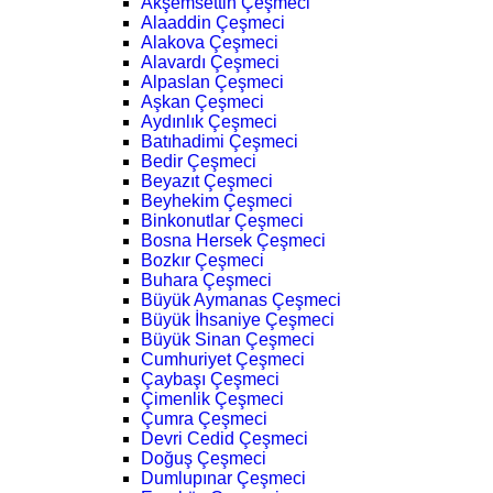
Akşemsettin Çeşmeci
Alaaddin Çeşmeci
Alakova Çeşmeci
Alavardı Çeşmeci
Alpaslan Çeşmeci
Aşkan Çeşmeci
Aydınlık Çeşmeci
Batıhadimi Çeşmeci
Bedir Çeşmeci
Beyazıt Çeşmeci
Beyhekim Çeşmeci
Binkonutlar Çeşmeci
Bosna Hersek Çeşmeci
Bozkır Çeşmeci
Buhara Çeşmeci
Büyük Aymanas Çeşmeci
Büyük İhsaniye Çeşmeci
Büyük Sinan Çeşmeci
Cumhuriyet Çeşmeci
Çaybaşı Çeşmeci
Çimenlik Çeşmeci
Çumra Çeşmeci
Devri Cedid Çeşmeci
Doğuş Çeşmeci
Dumlupınar Çeşmeci