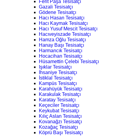
Ferit Paşa Tesisatçı
Gazali Tesisatçı
Gödene Tesisatçı
Hacı Hasan Tesisatçı
Hacı Kaymak Tesisatçı
Hacı Yusuf Mescit Tesisatçı
Hacıveyiszade Tesisatçı
Hamza Oğlu Tesisatçı
Hanay Başı Tesisatçı
Harmancık Tesisatçı
Hocacihan Tesisatçı
Hüsamettin Çelebi Tesisatçı
Işıklar Tesisatçı
İhsaniye Tesisatçı
İstiklal Tesisatçı
Kampüs Tesisatçı
Karahüyük Tesisatçı
Karakulak Tesisatçı
Karatay Tesisatçı
Keçeciler Tesisatçı
Keykubat Tesisatçı
Kılıç Aslan Tesisatçı
Kovanağzı Tesisatçı
Kozağaç Tesisatçı
Köprü Başı Tesisatçı