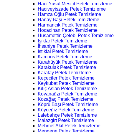
Hacı Yusuf Mescit Petek Temizleme
Hacıveyiszade Petek Temizleme
Hamza Oğlu Petek Temizleme
Hanay Başı Petek Temizleme
Harmancık Petek Temizleme
Hocacihan Petek Temizleme
Hüsamettin Çelebi Petek Temizleme
Işıklar Petek Temizleme
İhsaniye Petek Temizleme
İstiklal Petek Temizleme
Kampüs Petek Temizleme
Karahüyük Petek Temizleme
Karakulak Petek Temizleme
Karatay Petek Temizleme
Keçeciler Petek Temizleme
Keykubat Petek Temizleme
Kılıç Aslan Petek Temizleme
Kovanağzı Petek Temizleme
Kozağaç Petek Temizleme
Köprü Başı Petek Temizleme
Köyceğiz Petek Temizleme
Lalebahçe Petek Temizleme
Malazgirt Petek Temizleme
Mehmet Akif Petek Temizleme
Mengene Petek Temizleme