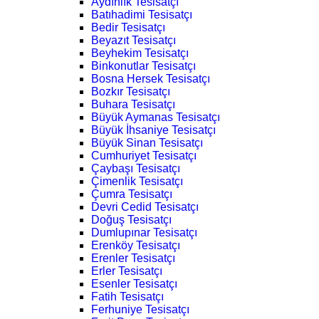
Aydınlık Tesisatçı
Batıhadimi Tesisatçı
Bedir Tesisatçı
Beyazıt Tesisatçı
Beyhekim Tesisatçı
Binkonutlar Tesisatçı
Bosna Hersek Tesisatçı
Bozkır Tesisatçı
Buhara Tesisatçı
Büyük Aymanas Tesisatçı
Büyük İhsaniye Tesisatçı
Büyük Sinan Tesisatçı
Cumhuriyet Tesisatçı
Çaybaşı Tesisatçı
Çimenlik Tesisatçı
Çumra Tesisatçı
Devri Cedid Tesisatçı
Doğuş Tesisatçı
Dumlupınar Tesisatçı
Erenköy Tesisatçı
Erenler Tesisatçı
Erler Tesisatçı
Esenler Tesisatçı
Fatih Tesisatçı
Ferhuniye Tesisatçı