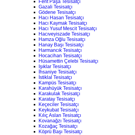
Ferit Paşa Tesisatçı
Gazali Tesisatçı
Gödene Tesisatçı
Hacı Hasan Tesisatçı
Hacı Kaymak Tesisatçı
Hacı Yusuf Mescit Tesisatçı
Hacıveyiszade Tesisatçı
Hamza Oğlu Tesisatçı
Hanay Başı Tesisatçı
Harmancık Tesisatçı
Hocacihan Tesisatçı
Hüsamettin Çelebi Tesisatçı
Işıklar Tesisatçı
İhsaniye Tesisatçı
İstiklal Tesisatçı
Kampüs Tesisatçı
Karahüyük Tesisatçı
Karakulak Tesisatçı
Karatay Tesisatçı
Keçeciler Tesisatçı
Keykubat Tesisatçı
Kılıç Aslan Tesisatçı
Kovanağzı Tesisatçı
Kozağaç Tesisatçı
Köprü Başı Tesisatçı