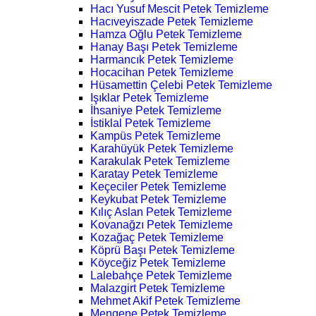
Hacı Yusuf Mescit Petek Temizleme
Hacıveyiszade Petek Temizleme
Hamza Oğlu Petek Temizleme
Hanay Başı Petek Temizleme
Harmancık Petek Temizleme
Hocacihan Petek Temizleme
Hüsamettin Çelebi Petek Temizleme
Işıklar Petek Temizleme
İhsaniye Petek Temizleme
İstiklal Petek Temizleme
Kampüs Petek Temizleme
Karahüyük Petek Temizleme
Karakulak Petek Temizleme
Karatay Petek Temizleme
Keçeciler Petek Temizleme
Keykubat Petek Temizleme
Kılıç Aslan Petek Temizleme
Kovanağzı Petek Temizleme
Kozağaç Petek Temizleme
Köprü Başı Petek Temizleme
Köyceğiz Petek Temizleme
Lalebahçe Petek Temizleme
Malazgirt Petek Temizleme
Mehmet Akif Petek Temizleme
Mengene Petek Temizleme