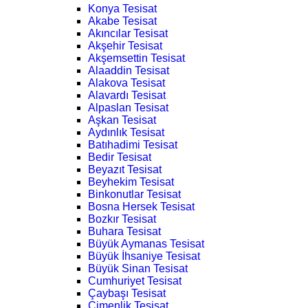
Konya Tesisat
Akabe Tesisat
Akıncılar Tesisat
Akşehir Tesisat
Akşemsettin Tesisat
Alaaddin Tesisat
Alakova Tesisat
Alavardı Tesisat
Alpaslan Tesisat
Aşkan Tesisat
Aydınlık Tesisat
Batıhadimi Tesisat
Bedir Tesisat
Beyazıt Tesisat
Beyhekim Tesisat
Binkonutlar Tesisat
Bosna Hersek Tesisat
Bozkır Tesisat
Buhara Tesisat
Büyük Aymanas Tesisat
Büyük İhsaniye Tesisat
Büyük Sinan Tesisat
Cumhuriyet Tesisat
Çaybaşı Tesisat
Çimenlik Tesisat