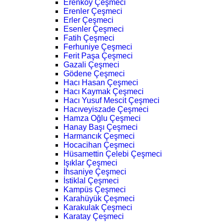
Erenköy Çeşmeci
Erenler Çeşmeci
Erler Çeşmeci
Esenler Çeşmeci
Fatih Çeşmeci
Ferhuniye Çeşmeci
Ferit Paşa Çeşmeci
Gazali Çeşmeci
Gödene Çeşmeci
Hacı Hasan Çeşmeci
Hacı Kaymak Çeşmeci
Hacı Yusuf Mescit Çeşmeci
Hacıveyiszade Çeşmeci
Hamza Oğlu Çeşmeci
Hanay Başı Çeşmeci
Harmancık Çeşmeci
Hocacihan Çeşmeci
Hüsamettin Çelebi Çeşmeci
Işıklar Çeşmeci
İhsaniye Çeşmeci
İstiklal Çeşmeci
Kampüs Çeşmeci
Karahüyük Çeşmeci
Karakulak Çeşmeci
Karatay Çeşmeci