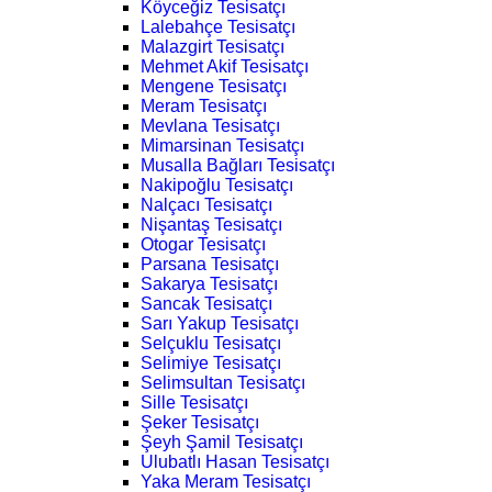
Köyceğiz Tesisatçı
Lalebahçe Tesisatçı
Malazgirt Tesisatçı
Mehmet Akif Tesisatçı
Mengene Tesisatçı
Meram Tesisatçı
Mevlana Tesisatçı
Mimarsinan Tesisatçı
Musalla Bağları Tesisatçı
Nakipoğlu Tesisatçı
Nalçacı Tesisatçı
Nişantaş Tesisatçı
Otogar Tesisatçı
Parsana Tesisatçı
Sakarya Tesisatçı
Sancak Tesisatçı
Sarı Yakup Tesisatçı
Selçuklu Tesisatçı
Selimiye Tesisatçı
Selimsultan Tesisatçı
Sille Tesisatçı
Şeker Tesisatçı
Şeyh Şamil Tesisatçı
Ulubatlı Hasan Tesisatçı
Yaka Meram Tesisatçı