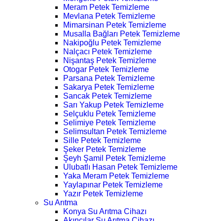
Meram Petek Temizleme
Mevlana Petek Temizleme
Mimarsinan Petek Temizleme
Musalla Bağları Petek Temizleme
Nakipoğlu Petek Temizleme
Nalçacı Petek Temizleme
Nişantaş Petek Temizleme
Otogar Petek Temizleme
Parsana Petek Temizleme
Sakarya Petek Temizleme
Sancak Petek Temizleme
Sarı Yakup Petek Temizleme
Selçuklu Petek Temizleme
Selimiye Petek Temizleme
Selimsultan Petek Temizleme
Sille Petek Temizleme
Şeker Petek Temizleme
Şeyh Şamil Petek Temizleme
Ulubatlı Hasan Petek Temizleme
Yaka Meram Petek Temizleme
Yaylapınar Petek Temizleme
Yazır Petek Temizleme
Su Arıtma
Konya Su Arıtma Cihazı
Akıncılar Su Arıtma Cihazı