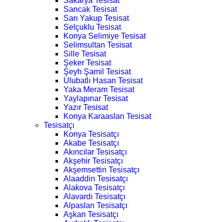
Sakarya Tesisat
Sancak Tesisat
Sarı Yakup Tesisat
Selçuklu Tesisat
Konya Selimiye Tesisat
Selimsultan Tesisat
Sille Tesisat
Şeker Tesisat
Şeyh Şamil Tesisat
Ulubatlı Hasan Tesisat
Yaka Meram Tesisat
Yaylapınar Tesisat
Yazır Tesisat
Konya Karaaslan Tesisat
Tesisatçı
Konya Tesisatçı
Akabe Tesisatçı
Akıncılar Tesisatçı
Akşehir Tesisatçı
Akşemsettin Tesisatçı
Alaaddin Tesisatçı
Alakova Tesisatçı
Alavardı Tesisatçı
Alpaslan Tesisatçı
Aşkan Tesisatçı