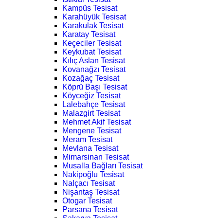
Kampüs Tesisat
Karahüyük Tesisat
Karakulak Tesisat
Karatay Tesisat
Keçeciler Tesisat
Keykubat Tesisat
Kılıç Aslan Tesisat
Kovanağzı Tesisat
Kozağaç Tesisat
Köprü Başı Tesisat
Köyceğiz Tesisat
Lalebahçe Tesisat
Malazgirt Tesisat
Mehmet Akif Tesisat
Mengene Tesisat
Meram Tesisat
Mevlana Tesisat
Mimarsinan Tesisat
Musalla Bağları Tesisat
Nakipoğlu Tesisat
Nalçacı Tesisat
Nişantaş Tesisat
Otogar Tesisat
Parsana Tesisat