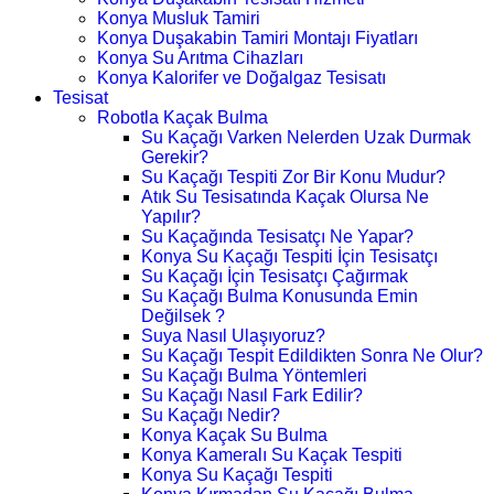
Konya Musluk Tamiri
Konya Duşakabin Tamiri Montajı Fiyatları
Konya Su Arıtma Cihazları
Konya Kalorifer ve Doğalgaz Tesisatı
Tesisat
Robotla Kaçak Bulma
Su Kaçağı Varken Nelerden Uzak Durmak
Gerekir?
Su Kaçağı Tespiti Zor Bir Konu Mudur?
Atık Su Tesisatında Kaçak Olursa Ne
Yapılır?
Su Kaçağında Tesisatçı Ne Yapar?
Konya Su Kaçağı Tespiti İçin Tesisatçı
Su Kaçağı İçin Tesisatçı Çağırmak
Su Kaçağı Bulma Konusunda Emin
Değilsek ?
Suya Nasıl Ulaşıyoruz?
Su Kaçağı Tespit Edildikten Sonra Ne Olur?
Su Kaçağı Bulma Yöntemleri
Su Kaçağı Nasıl Fark Edilir?
Su Kaçağı Nedir?
Konya Kaçak Su Bulma
Konya Kameralı Su Kaçak Tespiti
Konya Su Kaçağı Tespiti