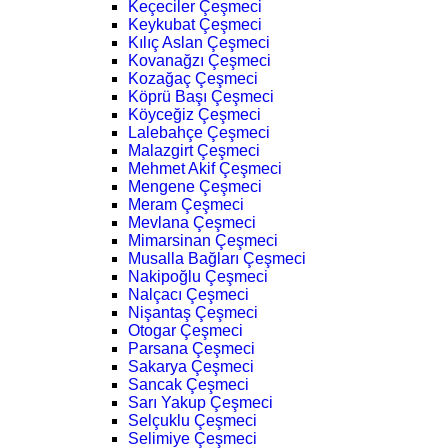
Keçeciler Çeşmeci
Keykubat Çeşmeci
Kılıç Aslan Çeşmeci
Kovanağzı Çeşmeci
Kozağaç Çeşmeci
Köprü Başı Çeşmeci
Köyceğiz Çeşmeci
Lalebahçe Çeşmeci
Malazgirt Çeşmeci
Mehmet Akif Çeşmeci
Mengene Çeşmeci
Meram Çeşmeci
Mevlana Çeşmeci
Mimarsinan Çeşmeci
Musalla Bağları Çeşmeci
Nakipoğlu Çeşmeci
Nalçacı Çeşmeci
Nişantaş Çeşmeci
Otogar Çeşmeci
Parsana Çeşmeci
Sakarya Çeşmeci
Sancak Çeşmeci
Sarı Yakup Çeşmeci
Selçuklu Çeşmeci
Selimiye Çeşmeci