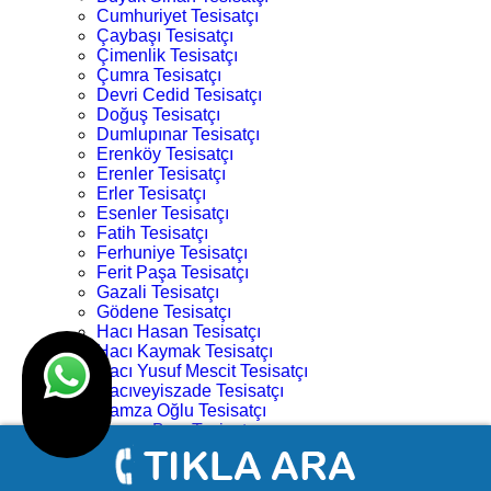
Cumhuriyet Tesisatçı
Çaybaşı Tesisatçı
Çimenlik Tesisatçı
Çumra Tesisatçı
Devri Cedid Tesisatçı
Doğuş Tesisatçı
Dumlupınar Tesisatçı
Erenköy Tesisatçı
Erenler Tesisatçı
Erler Tesisatçı
Esenler Tesisatçı
Fatih Tesisatçı
Ferhuniye Tesisatçı
Ferit Paşa Tesisatçı
Gazali Tesisatçı
Gödene Tesisatçı
Hacı Hasan Tesisatçı
Hacı Kaymak Tesisatçı
Hacı Yusuf Mescit Tesisatçı
Hacıveyiszade Tesisatçı
Hamza Oğlu Tesisatçı
Hanay Başı Tesisatçı
Harmancık Tesisatçı
Hocacihan Tesisatçı
Hüsamettin Çelebi Tesisatçı