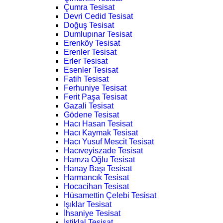
Çumra Tesisat
Devri Cedid Tesisat
Doğuş Tesisat
Dumlupınar Tesisat
Erenköy Tesisat
Erenler Tesisat
Erler Tesisat
Esenler Tesisat
Fatih Tesisat
Ferhuniye Tesisat
Ferit Paşa Tesisat
Gazali Tesisat
Gödene Tesisat
Hacı Hasan Tesisat
Hacı Kaymak Tesisat
Hacı Yusuf Mescit Tesisat
Hacıveyiszade Tesisat
Hamza Oğlu Tesisat
Hanay Başı Tesisat
Harmancık Tesisat
Hocacihan Tesisat
Hüsamettin Çelebi Tesisat
Işıklar Tesisat
İhsaniye Tesisat
İstiklal Tesisat