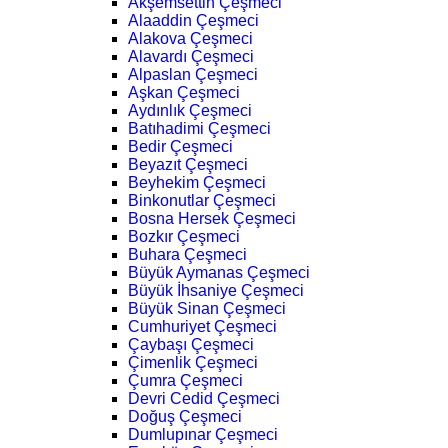
Akşemsettin Çeşmeci
Alaaddin Çeşmeci
Alakova Çeşmeci
Alavardı Çeşmeci
Alpaslan Çeşmeci
Aşkan Çeşmeci
Aydınlık Çeşmeci
Batıhadimi Çeşmeci
Bedir Çeşmeci
Beyazıt Çeşmeci
Beyhekim Çeşmeci
Binkonutlar Çeşmeci
Bosna Hersek Çeşmeci
Bozkır Çeşmeci
Buhara Çeşmeci
Büyük Aymanas Çeşmeci
Büyük İhsaniye Çeşmeci
Büyük Sinan Çeşmeci
Cumhuriyet Çeşmeci
Çaybaşı Çeşmeci
Çimenlik Çeşmeci
Çumra Çeşmeci
Devri Cedid Çeşmeci
Doğuş Çeşmeci
Dumlupınar Çeşmeci