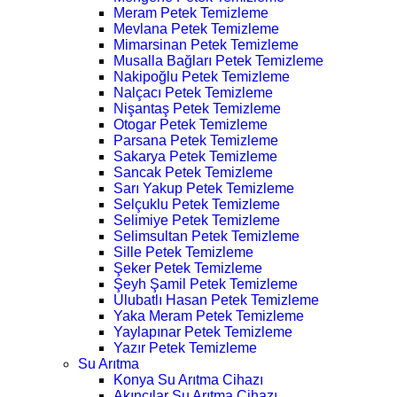
Meram Petek Temizleme
Mevlana Petek Temizleme
Mimarsinan Petek Temizleme
Musalla Bağları Petek Temizleme
Nakipoğlu Petek Temizleme
Nalçacı Petek Temizleme
Nişantaş Petek Temizleme
Otogar Petek Temizleme
Parsana Petek Temizleme
Sakarya Petek Temizleme
Sancak Petek Temizleme
Sarı Yakup Petek Temizleme
Selçuklu Petek Temizleme
Selimiye Petek Temizleme
Selimsultan Petek Temizleme
Sille Petek Temizleme
Şeker Petek Temizleme
Şeyh Şamil Petek Temizleme
Ulubatlı Hasan Petek Temizleme
Yaka Meram Petek Temizleme
Yaylapınar Petek Temizleme
Yazır Petek Temizleme
Su Arıtma
Konya Su Arıtma Cihazı
Akıncılar Su Arıtma Cihazı