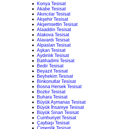
Konya Tesisat
Akabe Tesisat
Akıncılar Tesisat
Akşehir Tesisat
Akşemsettin Tesisat
Alaaddin Tesisat
Alakova Tesisat
Alavardı Tesisat
Alpaslan Tesisat
Aşkan Tesisat
Aydınlık Tesisat
Batıhadimi Tesisat
Bedir Tesisat
Beyazıt Tesisat
Beyhekim Tesisat
Binkonutlar Tesisat
Bosna Hersek Tesisat
Bozkır Tesisat
Buhara Tesisat
Büyük Aymanas Tesisat
Büyük İhsaniye Tesisat
Büyük Sinan Tesisat
Cumhuriyet Tesisat
Çaybaşı Tesisat
Çimenlik Tesisat