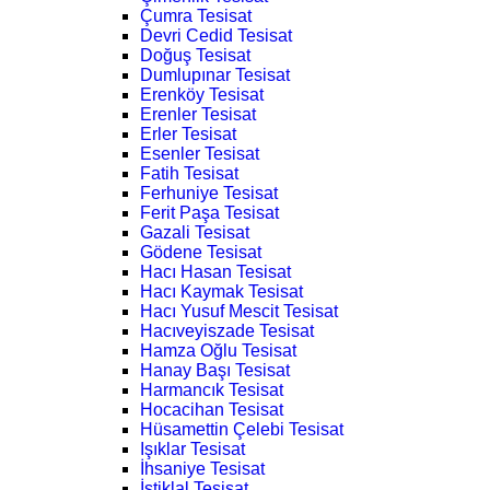
Çumra Tesisat
Devri Cedid Tesisat
Doğuş Tesisat
Dumlupınar Tesisat
Erenköy Tesisat
Erenler Tesisat
Erler Tesisat
Esenler Tesisat
Fatih Tesisat
Ferhuniye Tesisat
Ferit Paşa Tesisat
Gazali Tesisat
Gödene Tesisat
Hacı Hasan Tesisat
Hacı Kaymak Tesisat
Hacı Yusuf Mescit Tesisat
Hacıveyiszade Tesisat
Hamza Oğlu Tesisat
Hanay Başı Tesisat
Harmancık Tesisat
Hocacihan Tesisat
Hüsamettin Çelebi Tesisat
Işıklar Tesisat
İhsaniye Tesisat
İstiklal Tesisat