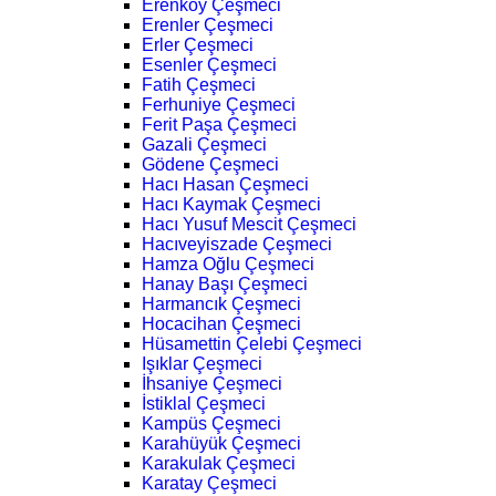
Erenköy Çeşmeci
Erenler Çeşmeci
Erler Çeşmeci
Esenler Çeşmeci
Fatih Çeşmeci
Ferhuniye Çeşmeci
Ferit Paşa Çeşmeci
Gazali Çeşmeci
Gödene Çeşmeci
Hacı Hasan Çeşmeci
Hacı Kaymak Çeşmeci
Hacı Yusuf Mescit Çeşmeci
Hacıveyiszade Çeşmeci
Hamza Oğlu Çeşmeci
Hanay Başı Çeşmeci
Harmancık Çeşmeci
Hocacihan Çeşmeci
Hüsamettin Çelebi Çeşmeci
Işıklar Çeşmeci
İhsaniye Çeşmeci
İstiklal Çeşmeci
Kampüs Çeşmeci
Karahüyük Çeşmeci
Karakulak Çeşmeci
Karatay Çeşmeci