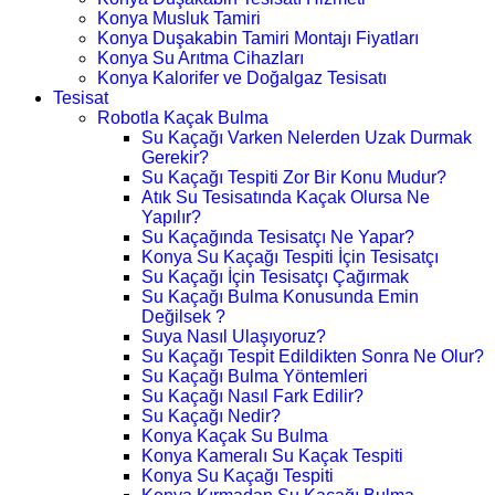
Konya Musluk Tamiri
Konya Duşakabin Tamiri Montajı Fiyatları
Konya Su Arıtma Cihazları
Konya Kalorifer ve Doğalgaz Tesisatı
Tesisat
Robotla Kaçak Bulma
Su Kaçağı Varken Nelerden Uzak Durmak
Gerekir?
Su Kaçağı Tespiti Zor Bir Konu Mudur?
Atık Su Tesisatında Kaçak Olursa Ne
Yapılır?
Su Kaçağında Tesisatçı Ne Yapar?
Konya Su Kaçağı Tespiti İçin Tesisatçı
Su Kaçağı İçin Tesisatçı Çağırmak
Su Kaçağı Bulma Konusunda Emin
Değilsek ?
Suya Nasıl Ulaşıyoruz?
Su Kaçağı Tespit Edildikten Sonra Ne Olur?
Su Kaçağı Bulma Yöntemleri
Su Kaçağı Nasıl Fark Edilir?
Su Kaçağı Nedir?
Konya Kaçak Su Bulma
Konya Kameralı Su Kaçak Tespiti
Konya Su Kaçağı Tespiti