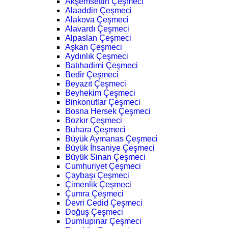
Akşemsettin Çeşmeci
Alaaddin Çeşmeci
Alakova Çeşmeci
Alavardı Çeşmeci
Alpaslan Çeşmeci
Aşkan Çeşmeci
Aydınlık Çeşmeci
Batıhadimi Çeşmeci
Bedir Çeşmeci
Beyazıt Çeşmeci
Beyhekim Çeşmeci
Binkonutlar Çeşmeci
Bosna Hersek Çeşmeci
Bozkır Çeşmeci
Buhara Çeşmeci
Büyük Aymanas Çeşmeci
Büyük İhsaniye Çeşmeci
Büyük Sinan Çeşmeci
Cumhuriyet Çeşmeci
Çaybaşı Çeşmeci
Çimenlik Çeşmeci
Çumra Çeşmeci
Devri Cedid Çeşmeci
Doğuş Çeşmeci
Dumlupınar Çeşmeci