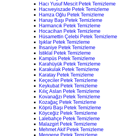
Hacı Yusuf Mescit Petek Temizleme
Hacıveyiszade Petek Temizleme
Hamza Oğlu Petek Temizleme
Hanay Başı Petek Temizleme
Harmancık Petek Temizleme
Hocacihan Petek Temizleme
Hüsamettin Çelebi Petek Temizleme
Işıklar Petek Temizleme
İhsaniye Petek Temizleme
İstiklal Petek Temizleme
Kampüs Petek Temizleme
Karahüyük Petek Temizleme
Karakulak Petek Temizleme
Karatay Petek Temizleme
Keçeciler Petek Temizleme
Keykubat Petek Temizleme
Kılıç Aslan Petek Temizleme
Kovanağzı Petek Temizleme
Kozağaç Petek Temizleme
Köprü Başı Petek Temizleme
Köyceğiz Petek Temizleme
Lalebahçe Petek Temizleme
Malazgirt Petek Temizleme
Mehmet Akif Petek Temizleme
Mengene Petek Temizleme