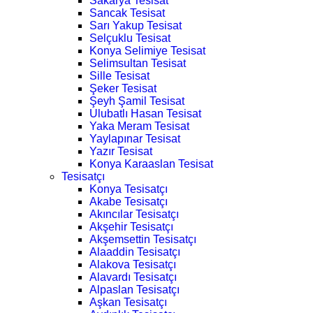
Sakarya Tesisat
Sancak Tesisat
Sarı Yakup Tesisat
Selçuklu Tesisat
Konya Selimiye Tesisat
Selimsultan Tesisat
Sille Tesisat
Şeker Tesisat
Şeyh Şamil Tesisat
Ulubatlı Hasan Tesisat
Yaka Meram Tesisat
Yaylapınar Tesisat
Yazır Tesisat
Konya Karaaslan Tesisat
Tesisatçı
Konya Tesisatçı
Akabe Tesisatçı
Akıncılar Tesisatçı
Akşehir Tesisatçı
Akşemsettin Tesisatçı
Alaaddin Tesisatçı
Alakova Tesisatçı
Alavardı Tesisatçı
Alpaslan Tesisatçı
Aşkan Tesisatçı