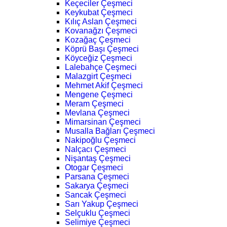
Keçeciler Çeşmeci
Keykubat Çeşmeci
Kılıç Aslan Çeşmeci
Kovanağzı Çeşmeci
Kozağaç Çeşmeci
Köprü Başı Çeşmeci
Köyceğiz Çeşmeci
Lalebahçe Çeşmeci
Malazgirt Çeşmeci
Mehmet Akif Çeşmeci
Mengene Çeşmeci
Meram Çeşmeci
Mevlana Çeşmeci
Mimarsinan Çeşmeci
Musalla Bağları Çeşmeci
Nakipoğlu Çeşmeci
Nalçacı Çeşmeci
Nişantaş Çeşmeci
Otogar Çeşmeci
Parsana Çeşmeci
Sakarya Çeşmeci
Sancak Çeşmeci
Sarı Yakup Çeşmeci
Selçuklu Çeşmeci
Selimiye Çeşmeci