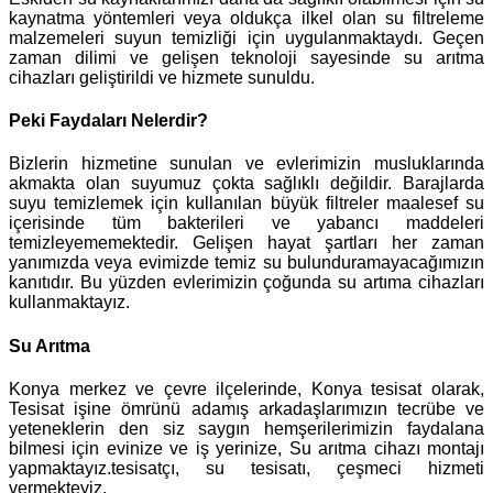
kaynatma yöntemleri veya oldukça ilkel olan su filtreleme
malzemeleri suyun temizliği için uygulanmaktaydı. Geçen
zaman dilimi ve gelişen teknoloji sayesinde su arıtma
cihazları geliştirildi ve hizmete sunuldu.
Peki Faydaları Nelerdir?
Bizlerin hizmetine sunulan ve evlerimizin musluklarında
akmakta olan suyumuz çokta sağlıklı değildir. Barajlarda
suyu temizlemek için kullanılan büyük filtreler maalesef su
içerisinde tüm bakterileri ve yabancı maddeleri
temizleyememektedir. Gelişen hayat şartları her zaman
yanımızda veya evimizde temiz su bulunduramayacağımızın
kanıtıdır. Bu yüzden evlerimizin çoğunda su artıma cihazları
kullanmaktayız.
Su Arıtma
Konya merkez ve çevre ilçelerinde, Konya tesisat olarak,
Tesisat işine ömrünü adamış arkadaşlarımızın tecrübe ve
yeteneklerin den siz saygın hemşerilerimizin faydalana
bilmesi için evinize ve iş yerinize, Su arıtma cihazı montajı
yapmaktayız.tesisatçı, su tesisatı, çeşmeci hizmeti
vermekteyiz.