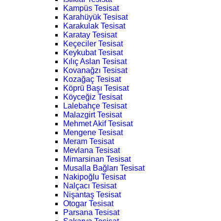
Kampüs Tesisat
Karahüyük Tesisat
Karakulak Tesisat
Karatay Tesisat
Keçeciler Tesisat
Keykubat Tesisat
Kılıç Aslan Tesisat
Kovanağzı Tesisat
Kozağaç Tesisat
Köprü Başı Tesisat
Köyceğiz Tesisat
Lalebahçe Tesisat
Malazgirt Tesisat
Mehmet Akif Tesisat
Mengene Tesisat
Meram Tesisat
Mevlana Tesisat
Mimarsinan Tesisat
Musalla Bağları Tesisat
Nakipoğlu Tesisat
Nalçacı Tesisat
Nişantaş Tesisat
Otogar Tesisat
Parsana Tesisat