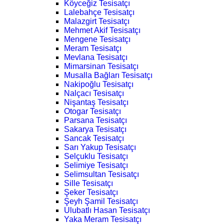
Köyceğiz Tesisatçı
Lalebahçe Tesisatçı
Malazgirt Tesisatçı
Mehmet Akif Tesisatçı
Mengene Tesisatçı
Meram Tesisatçı
Mevlana Tesisatçı
Mimarsinan Tesisatçı
Musalla Bağları Tesisatçı
Nakipoğlu Tesisatçı
Nalçacı Tesisatçı
Nişantaş Tesisatçı
Otogar Tesisatçı
Parsana Tesisatçı
Sakarya Tesisatçı
Sancak Tesisatçı
Sarı Yakup Tesisatçı
Selçuklu Tesisatçı
Selimiye Tesisatçı
Selimsultan Tesisatçı
Sille Tesisatçı
Şeker Tesisatçı
Şeyh Şamil Tesisatçı
Ulubatlı Hasan Tesisatçı
Yaka Meram Tesisatçı