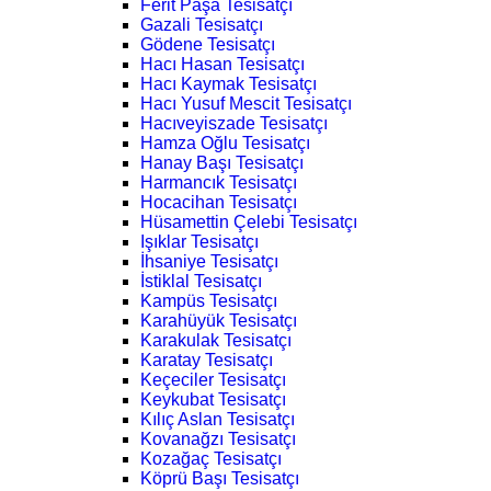
Ferit Paşa Tesisatçı
Gazali Tesisatçı
Gödene Tesisatçı
Hacı Hasan Tesisatçı
Hacı Kaymak Tesisatçı
Hacı Yusuf Mescit Tesisatçı
Hacıveyiszade Tesisatçı
Hamza Oğlu Tesisatçı
Hanay Başı Tesisatçı
Harmancık Tesisatçı
Hocacihan Tesisatçı
Hüsamettin Çelebi Tesisatçı
Işıklar Tesisatçı
İhsaniye Tesisatçı
İstiklal Tesisatçı
Kampüs Tesisatçı
Karahüyük Tesisatçı
Karakulak Tesisatçı
Karatay Tesisatçı
Keçeciler Tesisatçı
Keykubat Tesisatçı
Kılıç Aslan Tesisatçı
Kovanağzı Tesisatçı
Kozağaç Tesisatçı
Köprü Başı Tesisatçı