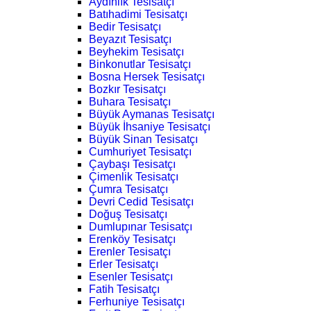
Aydınlık Tesisatçı
Batıhadimi Tesisatçı
Bedir Tesisatçı
Beyazıt Tesisatçı
Beyhekim Tesisatçı
Binkonutlar Tesisatçı
Bosna Hersek Tesisatçı
Bozkır Tesisatçı
Buhara Tesisatçı
Büyük Aymanas Tesisatçı
Büyük İhsaniye Tesisatçı
Büyük Sinan Tesisatçı
Cumhuriyet Tesisatçı
Çaybaşı Tesisatçı
Çimenlik Tesisatçı
Çumra Tesisatçı
Devri Cedid Tesisatçı
Doğuş Tesisatçı
Dumlupınar Tesisatçı
Erenköy Tesisatçı
Erenler Tesisatçı
Erler Tesisatçı
Esenler Tesisatçı
Fatih Tesisatçı
Ferhuniye Tesisatçı