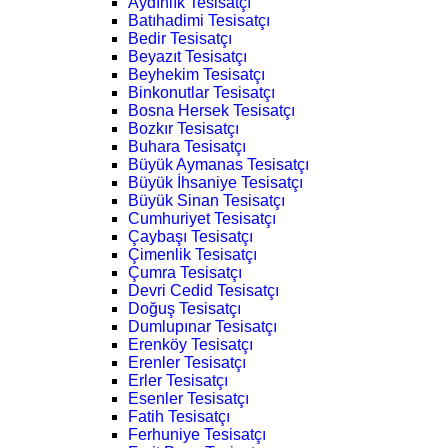
Aydınlık Tesisatçı
Batıhadimi Tesisatçı
Bedir Tesisatçı
Beyazıt Tesisatçı
Beyhekim Tesisatçı
Binkonutlar Tesisatçı
Bosna Hersek Tesisatçı
Bozkır Tesisatçı
Buhara Tesisatçı
Büyük Aymanas Tesisatçı
Büyük İhsaniye Tesisatçı
Büyük Sinan Tesisatçı
Cumhuriyet Tesisatçı
Çaybaşı Tesisatçı
Çimenlik Tesisatçı
Çumra Tesisatçı
Devri Cedid Tesisatçı
Doğuş Tesisatçı
Dumlupınar Tesisatçı
Erenköy Tesisatçı
Erenler Tesisatçı
Erler Tesisatçı
Esenler Tesisatçı
Fatih Tesisatçı
Ferhuniye Tesisatçı