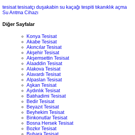
tesisat
tesisatçı
duşakabin
su kaçağı tespiti
tıkanıklık açma
Su Arıtma Cihazı
Diğer Sayfalar
Konya Tesisat
Akabe Tesisat
Akıncılar Tesisat
Akşehir Tesisat
Akşemsettin Tesisat
Alaaddin Tesisat
Alakova Tesisat
Alavardı Tesisat
Alpaslan Tesisat
Aşkan Tesisat
Aydınlık Tesisat
Batıhadimi Tesisat
Bedir Tesisat
Beyazıt Tesisat
Beyhekim Tesisat
Binkonutlar Tesisat
Bosna Hersek Tesisat
Bozkır Tesisat
Buhara Tesisat