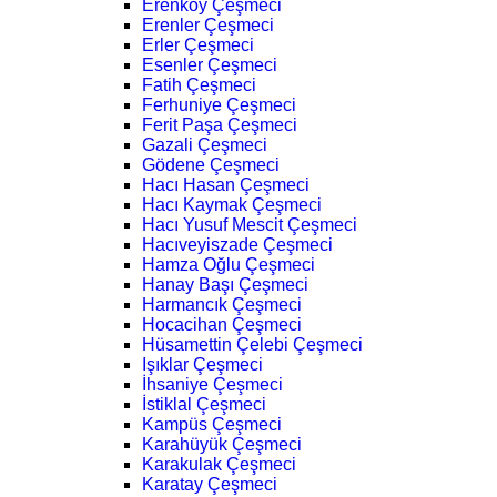
Erenköy Çeşmeci
Erenler Çeşmeci
Erler Çeşmeci
Esenler Çeşmeci
Fatih Çeşmeci
Ferhuniye Çeşmeci
Ferit Paşa Çeşmeci
Gazali Çeşmeci
Gödene Çeşmeci
Hacı Hasan Çeşmeci
Hacı Kaymak Çeşmeci
Hacı Yusuf Mescit Çeşmeci
Hacıveyiszade Çeşmeci
Hamza Oğlu Çeşmeci
Hanay Başı Çeşmeci
Harmancık Çeşmeci
Hocacihan Çeşmeci
Hüsamettin Çelebi Çeşmeci
Işıklar Çeşmeci
İhsaniye Çeşmeci
İstiklal Çeşmeci
Kampüs Çeşmeci
Karahüyük Çeşmeci
Karakulak Çeşmeci
Karatay Çeşmeci