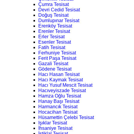
Çumra Tesisat
Devri Cedid Tesisat
Doğuş Tesisat
Dumlupınar Tesisat
Erenköy Tesisat
Erenler Tesisat
Erler Tesisat
Esenler Tesisat
Fatih Tesisat
Ferhuniye Tesisat
Ferit Paşa Tesisat
Gazali Tesisat
Gödene Tesisat
Hacı Hasan Tesisat
Hacı Kaymak Tesisat
Hacı Yusuf Mescit Tesisat
Hacıveyiszade Tesisat
Hamza Oğlu Tesisat
Hanay Başı Tesisat
Harmancık Tesisat
Hocacihan Tesisat
Hüsamettin Çelebi Tesisat
Işıklar Tesisat
İhsaniye Tesisat
İstiklal Tesisat