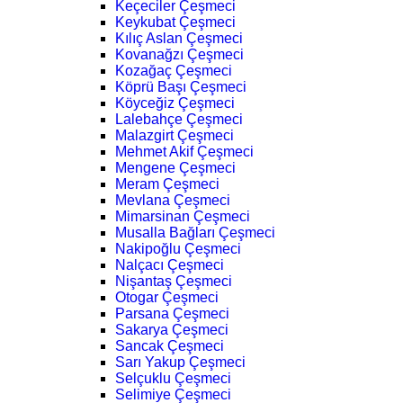
Keçeciler Çeşmeci
Keykubat Çeşmeci
Kılıç Aslan Çeşmeci
Kovanağzı Çeşmeci
Kozağaç Çeşmeci
Köprü Başı Çeşmeci
Köyceğiz Çeşmeci
Lalebahçe Çeşmeci
Malazgirt Çeşmeci
Mehmet Akif Çeşmeci
Mengene Çeşmeci
Meram Çeşmeci
Mevlana Çeşmeci
Mimarsinan Çeşmeci
Musalla Bağları Çeşmeci
Nakipoğlu Çeşmeci
Nalçacı Çeşmeci
Nişantaş Çeşmeci
Otogar Çeşmeci
Parsana Çeşmeci
Sakarya Çeşmeci
Sancak Çeşmeci
Sarı Yakup Çeşmeci
Selçuklu Çeşmeci
Selimiye Çeşmeci