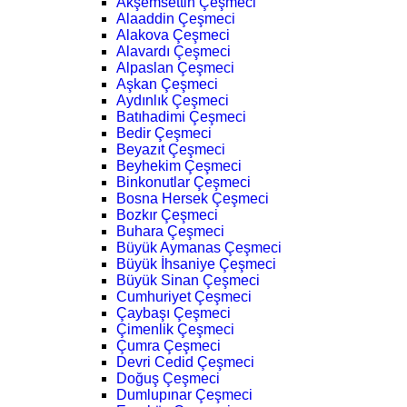
Akşemsettin Çeşmeci
Alaaddin Çeşmeci
Alakova Çeşmeci
Alavardı Çeşmeci
Alpaslan Çeşmeci
Aşkan Çeşmeci
Aydınlık Çeşmeci
Batıhadimi Çeşmeci
Bedir Çeşmeci
Beyazıt Çeşmeci
Beyhekim Çeşmeci
Binkonutlar Çeşmeci
Bosna Hersek Çeşmeci
Bozkır Çeşmeci
Buhara Çeşmeci
Büyük Aymanas Çeşmeci
Büyük İhsaniye Çeşmeci
Büyük Sinan Çeşmeci
Cumhuriyet Çeşmeci
Çaybaşı Çeşmeci
Çimenlik Çeşmeci
Çumra Çeşmeci
Devri Cedid Çeşmeci
Doğuş Çeşmeci
Dumlupınar Çeşmeci