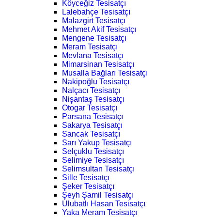
Köyceğiz Tesisatçı
Lalebahçe Tesisatçı
Malazgirt Tesisatçı
Mehmet Akif Tesisatçı
Mengene Tesisatçı
Meram Tesisatçı
Mevlana Tesisatçı
Mimarsinan Tesisatçı
Musalla Bağları Tesisatçı
Nakipoğlu Tesisatçı
Nalçacı Tesisatçı
Nişantaş Tesisatçı
Otogar Tesisatçı
Parsana Tesisatçı
Sakarya Tesisatçı
Sancak Tesisatçı
Sarı Yakup Tesisatçı
Selçuklu Tesisatçı
Selimiye Tesisatçı
Selimsultan Tesisatçı
Sille Tesisatçı
Şeker Tesisatçı
Şeyh Şamil Tesisatçı
Ulubatlı Hasan Tesisatçı
Yaka Meram Tesisatçı