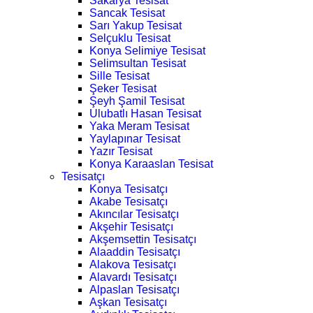
Sakarya Tesisat
Sancak Tesisat
Sarı Yakup Tesisat
Selçuklu Tesisat
Konya Selimiye Tesisat
Selimsultan Tesisat
Sille Tesisat
Şeker Tesisat
Şeyh Şamil Tesisat
Ulubatlı Hasan Tesisat
Yaka Meram Tesisat
Yaylapınar Tesisat
Yazır Tesisat
Konya Karaaslan Tesisat
Tesisatçı
Konya Tesisatçı
Akabe Tesisatçı
Akıncılar Tesisatçı
Akşehir Tesisatçı
Akşemsettin Tesisatçı
Alaaddin Tesisatçı
Alakova Tesisatçı
Alavardı Tesisatçı
Alpaslan Tesisatçı
Aşkan Tesisatçı