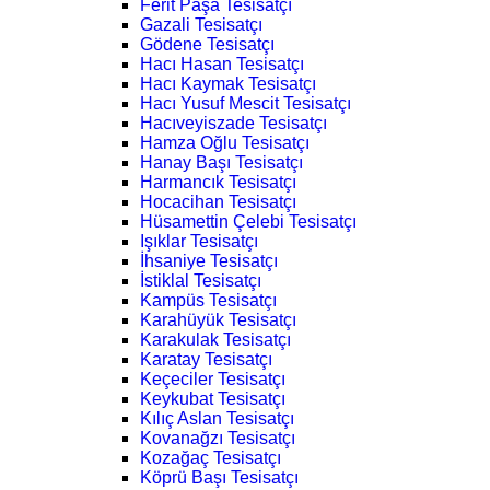
Ferit Paşa Tesisatçı
Gazali Tesisatçı
Gödene Tesisatçı
Hacı Hasan Tesisatçı
Hacı Kaymak Tesisatçı
Hacı Yusuf Mescit Tesisatçı
Hacıveyiszade Tesisatçı
Hamza Oğlu Tesisatçı
Hanay Başı Tesisatçı
Harmancık Tesisatçı
Hocacihan Tesisatçı
Hüsamettin Çelebi Tesisatçı
Işıklar Tesisatçı
İhsaniye Tesisatçı
İstiklal Tesisatçı
Kampüs Tesisatçı
Karahüyük Tesisatçı
Karakulak Tesisatçı
Karatay Tesisatçı
Keçeciler Tesisatçı
Keykubat Tesisatçı
Kılıç Aslan Tesisatçı
Kovanağzı Tesisatçı
Kozağaç Tesisatçı
Köprü Başı Tesisatçı