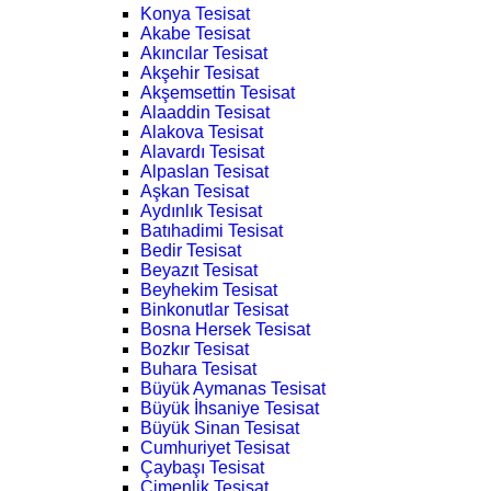
Konya Tesisat
Akabe Tesisat
Akıncılar Tesisat
Akşehir Tesisat
Akşemsettin Tesisat
Alaaddin Tesisat
Alakova Tesisat
Alavardı Tesisat
Alpaslan Tesisat
Aşkan Tesisat
Aydınlık Tesisat
Batıhadimi Tesisat
Bedir Tesisat
Beyazıt Tesisat
Beyhekim Tesisat
Binkonutlar Tesisat
Bosna Hersek Tesisat
Bozkır Tesisat
Buhara Tesisat
Büyük Aymanas Tesisat
Büyük İhsaniye Tesisat
Büyük Sinan Tesisat
Cumhuriyet Tesisat
Çaybaşı Tesisat
Çimenlik Tesisat