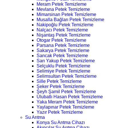
Meram Petek Temizleme
Mevlana Petek Temizleme
Mimarsinan Petek Temizleme
Musalla Bağları Petek Temizleme
Nakipoğlu Petek Temizleme
Nalçacı Petek Temizleme
Nişantaş Petek Temizleme
Otogar Petek Temizleme
Parsana Petek Temizleme
Sakarya Petek Temizleme
Sancak Petek Temizleme
Sarı Yakup Petek Temizleme
Selçuklu Petek Temizleme
Selimiye Petek Temizleme
Selimsultan Petek Temizleme
Sille Petek Temizleme
Şeker Petek Temizleme
Şeyh Şamil Petek Temizleme
Ulubatlı Hasan Petek Temizleme
Yaka Meram Petek Temizleme
Yaylapınar Petek Temizleme
Yazır Petek Temizleme
Su Arıtma
Konya Su Arıtma Cihazı
Akıncılar Su Arıtma Cihazı