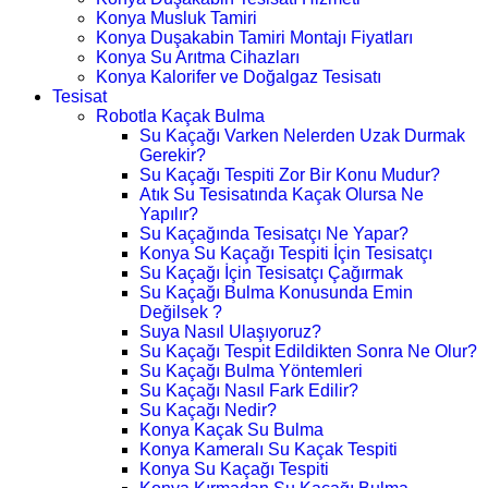
Konya Musluk Tamiri
Konya Duşakabin Tamiri Montajı Fiyatları
Konya Su Arıtma Cihazları
Konya Kalorifer ve Doğalgaz Tesisatı
Tesisat
Robotla Kaçak Bulma
Su Kaçağı Varken Nelerden Uzak Durmak
Gerekir?
Su Kaçağı Tespiti Zor Bir Konu Mudur?
Atık Su Tesisatında Kaçak Olursa Ne
Yapılır?
Su Kaçağında Tesisatçı Ne Yapar?
Konya Su Kaçağı Tespiti İçin Tesisatçı
Su Kaçağı İçin Tesisatçı Çağırmak
Su Kaçağı Bulma Konusunda Emin
Değilsek ?
Suya Nasıl Ulaşıyoruz?
Su Kaçağı Tespit Edildikten Sonra Ne Olur?
Su Kaçağı Bulma Yöntemleri
Su Kaçağı Nasıl Fark Edilir?
Su Kaçağı Nedir?
Konya Kaçak Su Bulma
Konya Kameralı Su Kaçak Tespiti
Konya Su Kaçağı Tespiti