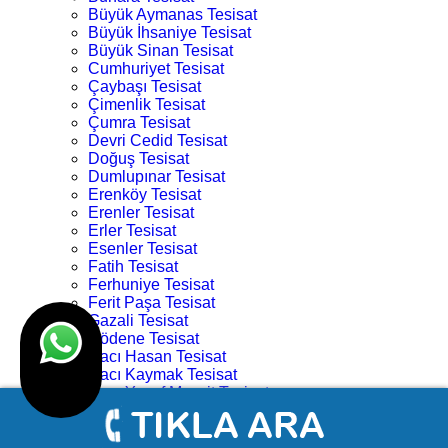
Büyük Aymanas Tesisat
Büyük İhsaniye Tesisat
Büyük Sinan Tesisat
Cumhuriyet Tesisat
Çaybaşı Tesisat
Çimenlik Tesisat
Çumra Tesisat
Devri Cedid Tesisat
Doğuş Tesisat
Dumlupınar Tesisat
Erenköy Tesisat
Erenler Tesisat
Erler Tesisat
Esenler Tesisat
Fatih Tesisat
Ferhuniye Tesisat
Ferit Paşa Tesisat
Gazali Tesisat
Gödene Tesisat
Hacı Hasan Tesisat
Hacı Kaymak Tesisat
Hacı Yusuf Mescit Tesisat
Hacıveyiszade Tesisat
Hamza Oğlu Tesisat
Hanay Başı Tesisat