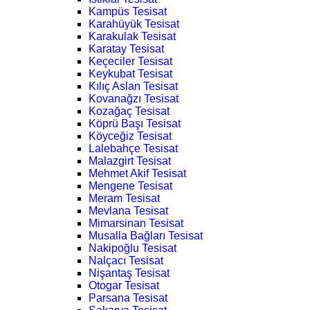
Kampüs Tesisat
Karahüyük Tesisat
Karakulak Tesisat
Karatay Tesisat
Keçeciler Tesisat
Keykubat Tesisat
Kılıç Aslan Tesisat
Kovanağzı Tesisat
Kozağaç Tesisat
Köprü Başı Tesisat
Köyceğiz Tesisat
Lalebahçe Tesisat
Malazgirt Tesisat
Mehmet Akif Tesisat
Mengene Tesisat
Meram Tesisat
Mevlana Tesisat
Mimarsinan Tesisat
Musalla Bağları Tesisat
Nakipoğlu Tesisat
Nalçacı Tesisat
Nişantaş Tesisat
Otogar Tesisat
Parsana Tesisat