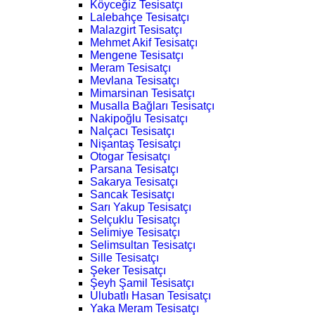
Köyceğiz Tesisatçı
Lalebahçe Tesisatçı
Malazgirt Tesisatçı
Mehmet Akif Tesisatçı
Mengene Tesisatçı
Meram Tesisatçı
Mevlana Tesisatçı
Mimarsinan Tesisatçı
Musalla Bağları Tesisatçı
Nakipoğlu Tesisatçı
Nalçacı Tesisatçı
Nişantaş Tesisatçı
Otogar Tesisatçı
Parsana Tesisatçı
Sakarya Tesisatçı
Sancak Tesisatçı
Sarı Yakup Tesisatçı
Selçuklu Tesisatçı
Selimiye Tesisatçı
Selimsultan Tesisatçı
Sille Tesisatçı
Şeker Tesisatçı
Şeyh Şamil Tesisatçı
Ulubatlı Hasan Tesisatçı
Yaka Meram Tesisatçı