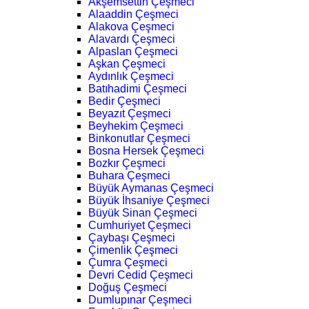
Akşemsettin Çeşmeci
Alaaddin Çeşmeci
Alakova Çeşmeci
Alavardı Çeşmeci
Alpaslan Çeşmeci
Aşkan Çeşmeci
Aydınlık Çeşmeci
Batıhadimi Çeşmeci
Bedir Çeşmeci
Beyazıt Çeşmeci
Beyhekim Çeşmeci
Binkonutlar Çeşmeci
Bosna Hersek Çeşmeci
Bozkır Çeşmeci
Buhara Çeşmeci
Büyük Aymanas Çeşmeci
Büyük İhsaniye Çeşmeci
Büyük Sinan Çeşmeci
Cumhuriyet Çeşmeci
Çaybaşı Çeşmeci
Çimenlik Çeşmeci
Çumra Çeşmeci
Devri Cedid Çeşmeci
Doğuş Çeşmeci
Dumlupınar Çeşmeci