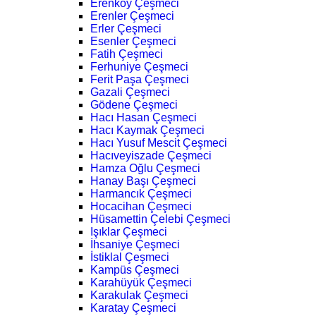
Erenköy Çeşmeci
Erenler Çeşmeci
Erler Çeşmeci
Esenler Çeşmeci
Fatih Çeşmeci
Ferhuniye Çeşmeci
Ferit Paşa Çeşmeci
Gazali Çeşmeci
Gödene Çeşmeci
Hacı Hasan Çeşmeci
Hacı Kaymak Çeşmeci
Hacı Yusuf Mescit Çeşmeci
Hacıveyiszade Çeşmeci
Hamza Oğlu Çeşmeci
Hanay Başı Çeşmeci
Harmancık Çeşmeci
Hocacihan Çeşmeci
Hüsamettin Çelebi Çeşmeci
Işıklar Çeşmeci
İhsaniye Çeşmeci
İstiklal Çeşmeci
Kampüs Çeşmeci
Karahüyük Çeşmeci
Karakulak Çeşmeci
Karatay Çeşmeci