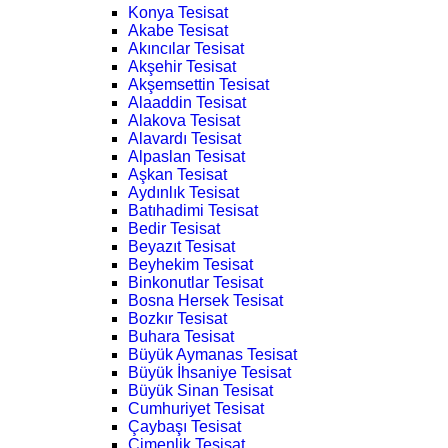
Konya Tesisat
Akabe Tesisat
Akıncılar Tesisat
Akşehir Tesisat
Akşemsettin Tesisat
Alaaddin Tesisat
Alakova Tesisat
Alavardı Tesisat
Alpaslan Tesisat
Aşkan Tesisat
Aydınlık Tesisat
Batıhadimi Tesisat
Bedir Tesisat
Beyazıt Tesisat
Beyhekim Tesisat
Binkonutlar Tesisat
Bosna Hersek Tesisat
Bozkır Tesisat
Buhara Tesisat
Büyük Aymanas Tesisat
Büyük İhsaniye Tesisat
Büyük Sinan Tesisat
Cumhuriyet Tesisat
Çaybaşı Tesisat
Çimenlik Tesisat