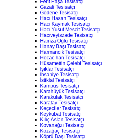
Ferit Paşa Tesisatçı
Gazali Tesisatçı
Gödene Tesisatçı
Hacı Hasan Tesisatçı
Hacı Kaymak Tesisatçı
Hacı Yusuf Mescit Tesisatçı
Hacıveyiszade Tesisatçı
Hamza Oğlu Tesisatçı
Hanay Başı Tesisatçı
Harmancık Tesisatçı
Hocacihan Tesisatçı
Hüsamettin Çelebi Tesisatçı
Işıklar Tesisatçı
İhsaniye Tesisatçı
İstiklal Tesisatçı
Kampüs Tesisatçı
Karahüyük Tesisatçı
Karakulak Tesisatçı
Karatay Tesisatçı
Keçeciler Tesisatçı
Keykubat Tesisatçı
Kılıç Aslan Tesisatçı
Kovanağzı Tesisatçı
Kozağaç Tesisatçı
Köprü Başı Tesisatçı