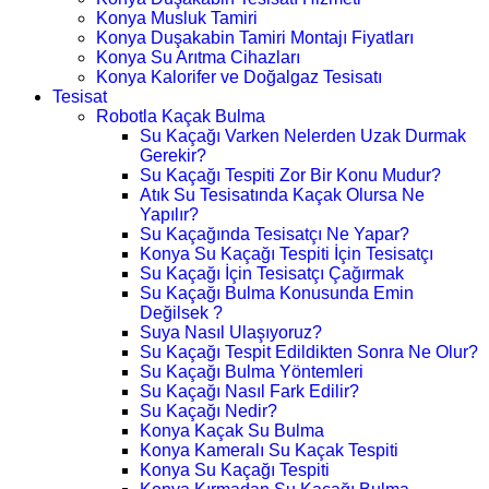
Konya Musluk Tamiri
Konya Duşakabin Tamiri Montajı Fiyatları
Konya Su Arıtma Cihazları
Konya Kalorifer ve Doğalgaz Tesisatı
Tesisat
Robotla Kaçak Bulma
Su Kaçağı Varken Nelerden Uzak Durmak
Gerekir?
Su Kaçağı Tespiti Zor Bir Konu Mudur?
Atık Su Tesisatında Kaçak Olursa Ne
Yapılır?
Su Kaçağında Tesisatçı Ne Yapar?
Konya Su Kaçağı Tespiti İçin Tesisatçı
Su Kaçağı İçin Tesisatçı Çağırmak
Su Kaçağı Bulma Konusunda Emin
Değilsek ?
Suya Nasıl Ulaşıyoruz?
Su Kaçağı Tespit Edildikten Sonra Ne Olur?
Su Kaçağı Bulma Yöntemleri
Su Kaçağı Nasıl Fark Edilir?
Su Kaçağı Nedir?
Konya Kaçak Su Bulma
Konya Kameralı Su Kaçak Tespiti
Konya Su Kaçağı Tespiti