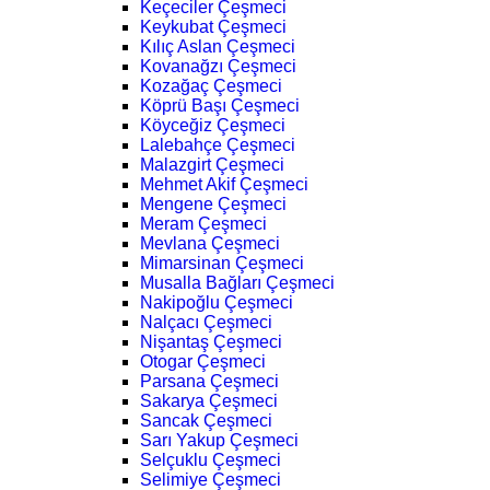
Keçeciler Çeşmeci
Keykubat Çeşmeci
Kılıç Aslan Çeşmeci
Kovanağzı Çeşmeci
Kozağaç Çeşmeci
Köprü Başı Çeşmeci
Köyceğiz Çeşmeci
Lalebahçe Çeşmeci
Malazgirt Çeşmeci
Mehmet Akif Çeşmeci
Mengene Çeşmeci
Meram Çeşmeci
Mevlana Çeşmeci
Mimarsinan Çeşmeci
Musalla Bağları Çeşmeci
Nakipoğlu Çeşmeci
Nalçacı Çeşmeci
Nişantaş Çeşmeci
Otogar Çeşmeci
Parsana Çeşmeci
Sakarya Çeşmeci
Sancak Çeşmeci
Sarı Yakup Çeşmeci
Selçuklu Çeşmeci
Selimiye Çeşmeci