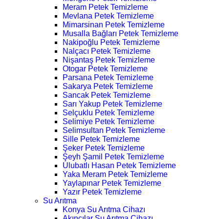
Meram Petek Temizleme
Mevlana Petek Temizleme
Mimarsinan Petek Temizleme
Musalla Bağları Petek Temizleme
Nakipoğlu Petek Temizleme
Nalçacı Petek Temizleme
Nişantaş Petek Temizleme
Otogar Petek Temizleme
Parsana Petek Temizleme
Sakarya Petek Temizleme
Sancak Petek Temizleme
Sarı Yakup Petek Temizleme
Selçuklu Petek Temizleme
Selimiye Petek Temizleme
Selimsultan Petek Temizleme
Sille Petek Temizleme
Şeker Petek Temizleme
Şeyh Şamil Petek Temizleme
Ulubatlı Hasan Petek Temizleme
Yaka Meram Petek Temizleme
Yaylapınar Petek Temizleme
Yazır Petek Temizleme
Su Arıtma
Konya Su Arıtma Cihazı
Akıncılar Su Arıtma Cihazı