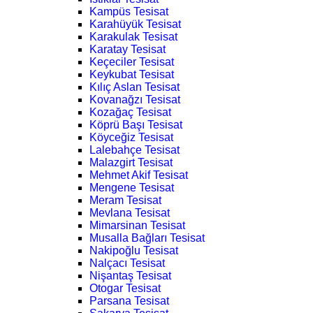
Kampüs Tesisat
Karahüyük Tesisat
Karakulak Tesisat
Karatay Tesisat
Keçeciler Tesisat
Keykubat Tesisat
Kılıç Aslan Tesisat
Kovanağzı Tesisat
Kozağaç Tesisat
Köprü Başı Tesisat
Köyceğiz Tesisat
Lalebahçe Tesisat
Malazgirt Tesisat
Mehmet Akif Tesisat
Mengene Tesisat
Meram Tesisat
Mevlana Tesisat
Mimarsinan Tesisat
Musalla Bağları Tesisat
Nakipoğlu Tesisat
Nalçacı Tesisat
Nişantaş Tesisat
Otogar Tesisat
Parsana Tesisat