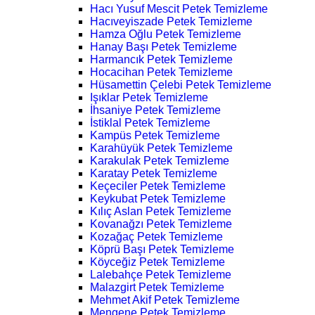
Hacı Yusuf Mescit Petek Temizleme
Hacıveyiszade Petek Temizleme
Hamza Oğlu Petek Temizleme
Hanay Başı Petek Temizleme
Harmancık Petek Temizleme
Hocacihan Petek Temizleme
Hüsamettin Çelebi Petek Temizleme
Işıklar Petek Temizleme
İhsaniye Petek Temizleme
İstiklal Petek Temizleme
Kampüs Petek Temizleme
Karahüyük Petek Temizleme
Karakulak Petek Temizleme
Karatay Petek Temizleme
Keçeciler Petek Temizleme
Keykubat Petek Temizleme
Kılıç Aslan Petek Temizleme
Kovanağzı Petek Temizleme
Kozağaç Petek Temizleme
Köprü Başı Petek Temizleme
Köyceğiz Petek Temizleme
Lalebahçe Petek Temizleme
Malazgirt Petek Temizleme
Mehmet Akif Petek Temizleme
Mengene Petek Temizleme