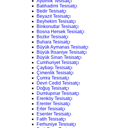
Aydınlık Tesisatçı
Batıhadimi Tesisatçı
Bedir Tesisatçı
Beyazıt Tesisatçı
Beyhekim Tesisatçı
Binkonutlar Tesisatçı
Bosna Hersek Tesisatçı
Bozkır Tesisatçı
Buhara Tesisatçı
Büyük Aymanas Tesisatçı
Büyük İhsaniye Tesisatçı
Büyük Sinan Tesisatçı
Cumhuriyet Tesisatçı
Çaybaşı Tesisatçı
Çimenlik Tesisatçı
Çumra Tesisatçı
Devri Cedid Tesisatçı
Doğuş Tesisatçı
Dumlupınar Tesisatçı
Erenköy Tesisatçı
Erenler Tesisatçı
Erler Tesisatçı
Esenler Tesisatçı
Fatih Tesisatçı
Ferhuniye Tesisatçı