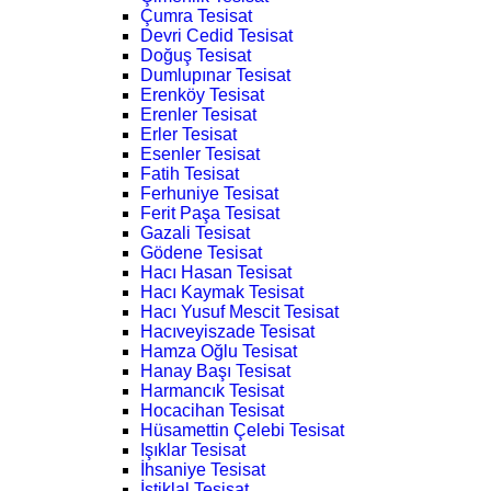
Çumra Tesisat
Devri Cedid Tesisat
Doğuş Tesisat
Dumlupınar Tesisat
Erenköy Tesisat
Erenler Tesisat
Erler Tesisat
Esenler Tesisat
Fatih Tesisat
Ferhuniye Tesisat
Ferit Paşa Tesisat
Gazali Tesisat
Gödene Tesisat
Hacı Hasan Tesisat
Hacı Kaymak Tesisat
Hacı Yusuf Mescit Tesisat
Hacıveyiszade Tesisat
Hamza Oğlu Tesisat
Hanay Başı Tesisat
Harmancık Tesisat
Hocacihan Tesisat
Hüsamettin Çelebi Tesisat
Işıklar Tesisat
İhsaniye Tesisat
İstiklal Tesisat