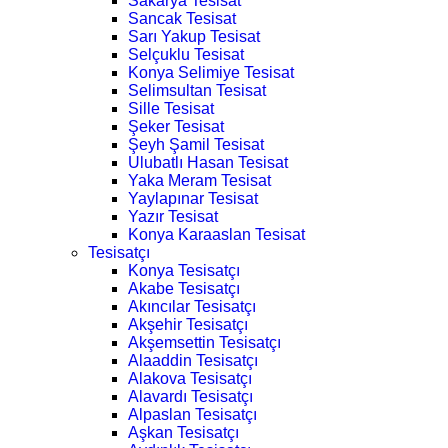
Sakarya Tesisat
Sancak Tesisat
Sarı Yakup Tesisat
Selçuklu Tesisat
Konya Selimiye Tesisat
Selimsultan Tesisat
Sille Tesisat
Şeker Tesisat
Şeyh Şamil Tesisat
Ulubatlı Hasan Tesisat
Yaka Meram Tesisat
Yaylapınar Tesisat
Yazır Tesisat
Konya Karaaslan Tesisat
Tesisatçı
Konya Tesisatçı
Akabe Tesisatçı
Akıncılar Tesisatçı
Akşehir Tesisatçı
Akşemsettin Tesisatçı
Alaaddin Tesisatçı
Alakova Tesisatçı
Alavardı Tesisatçı
Alpaslan Tesisatçı
Aşkan Tesisatçı