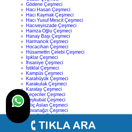
Gödene Çeşmeci
Hacı Hasan Çeşmeci
Hacı Kaymak Çeşmeci
Hacı Yusuf Mescit Çeşmeci
Hacıveyiszade Çeşmeci
Hamza Oğlu Çeşmeci
Hanay Başı Çeşmeci
Harmancık Çeşmeci
Hocacihan Çeşmeci
Hüsamettin Çelebi Çeşmeci
Işıklar Çeşmeci
İhsaniye Çeşmeci
İstiklal Çeşmeci
Kampüs Çeşmeci
Karahüyük Çeşmeci
Karakulak Çeşmeci
Karatay Çeşmeci
Keçeciler Çeşmeci
Keykubat Çeşmeci
Kılıç Aslan Çeşmeci
Kovanağzı Çeşmeci
Kozağaç Çeşmeci
Köprü Başı Çeşmeci
Köyceğiz Çeşmeci
Lalebahçe Çeşmeci