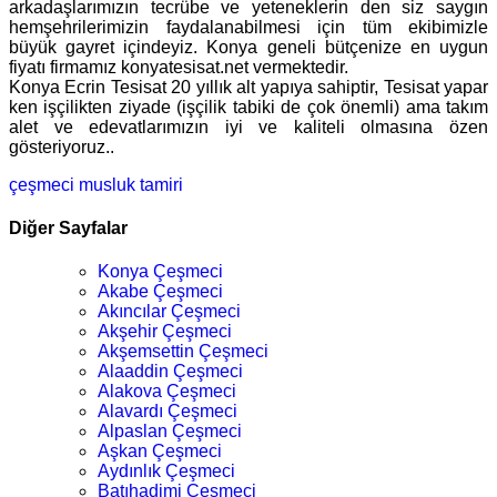
arkadaşlarımızın tecrübe ve yeteneklerin den siz saygın
hemşehrilerimizin faydalanabilmesi için tüm ekibimizle
büyük gayret içindeyiz. Konya geneli bütçenize en uygun
fiyatı firmamız konyatesisat.net vermektedir.
Konya Ecrin Tesisat 20 yıllık alt yapıya sahiptir, Tesisat yapar
ken işçilikten ziyade (işçilik tabiki de çok önemli) ama takım
alet ve edevatlarımızın iyi ve kaliteli olmasına özen
gösteriyoruz..
çeşmeci
musluk tamiri
Diğer Sayfalar
Konya Çeşmeci
Akabe Çeşmeci
Akıncılar Çeşmeci
Akşehir Çeşmeci
Akşemsettin Çeşmeci
Alaaddin Çeşmeci
Alakova Çeşmeci
Alavardı Çeşmeci
Alpaslan Çeşmeci
Aşkan Çeşmeci
Aydınlık Çeşmeci
Batıhadimi Çeşmeci