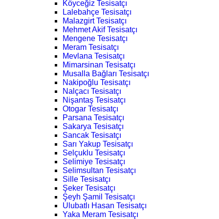
Köyceğiz Tesisatçı
Lalebahçe Tesisatçı
Malazgirt Tesisatçı
Mehmet Akif Tesisatçı
Mengene Tesisatçı
Meram Tesisatçı
Mevlana Tesisatçı
Mimarsinan Tesisatçı
Musalla Bağları Tesisatçı
Nakipoğlu Tesisatçı
Nalçacı Tesisatçı
Nişantaş Tesisatçı
Otogar Tesisatçı
Parsana Tesisatçı
Sakarya Tesisatçı
Sancak Tesisatçı
Sarı Yakup Tesisatçı
Selçuklu Tesisatçı
Selimiye Tesisatçı
Selimsultan Tesisatçı
Sille Tesisatçı
Şeker Tesisatçı
Şeyh Şamil Tesisatçı
Ulubatlı Hasan Tesisatçı
Yaka Meram Tesisatçı