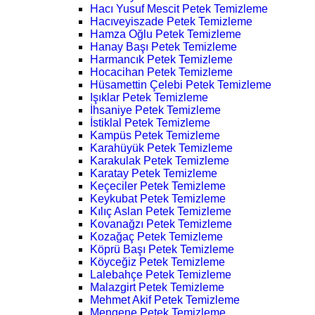
Hacı Yusuf Mescit Petek Temizleme
Hacıveyiszade Petek Temizleme
Hamza Oğlu Petek Temizleme
Hanay Başı Petek Temizleme
Harmancık Petek Temizleme
Hocacihan Petek Temizleme
Hüsamettin Çelebi Petek Temizleme
Işıklar Petek Temizleme
İhsaniye Petek Temizleme
İstiklal Petek Temizleme
Kampüs Petek Temizleme
Karahüyük Petek Temizleme
Karakulak Petek Temizleme
Karatay Petek Temizleme
Keçeciler Petek Temizleme
Keykubat Petek Temizleme
Kılıç Aslan Petek Temizleme
Kovanağzı Petek Temizleme
Kozağaç Petek Temizleme
Köprü Başı Petek Temizleme
Köyceğiz Petek Temizleme
Lalebahçe Petek Temizleme
Malazgirt Petek Temizleme
Mehmet Akif Petek Temizleme
Mengene Petek Temizleme