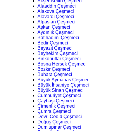
Akşemsettin Çeşmeci
Alaaddin Çeşmeci
Alakova Çeşmeci
Alavardı Çeşmeci
Alpaslan Çeşmeci
Aşkan Çeşmeci
Aydınlık Çeşmeci
Batıhadimi Çeşmeci
Bedir Çeşmeci
Beyazıt Çeşmeci
Beyhekim Çeşmeci
Binkonutlar Çeşmeci
Bosna Hersek Çeşmeci
Bozkır Çeşmeci
Buhara Çeşmeci
Büyük Aymanas Çeşmeci
Büyük İhsaniye Çeşmeci
Büyük Sinan Çeşmeci
Cumhuriyet Çeşmeci
Çaybaşı Çeşmeci
Çimenlik Çeşmeci
Çumra Çeşmeci
Devri Cedid Çeşmeci
Doğuş Çeşmeci
Dumlupınar Çeşmeci