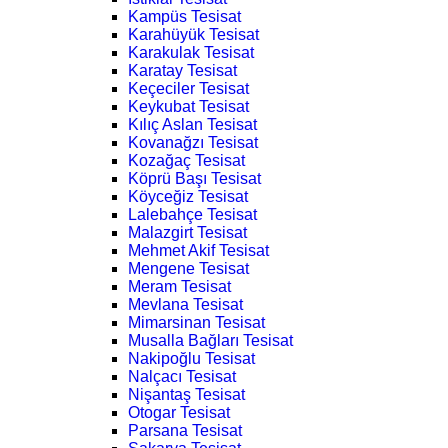
Kampüs Tesisat
Karahüyük Tesisat
Karakulak Tesisat
Karatay Tesisat
Keçeciler Tesisat
Keykubat Tesisat
Kılıç Aslan Tesisat
Kovanağzı Tesisat
Kozağaç Tesisat
Köprü Başı Tesisat
Köyceğiz Tesisat
Lalebahçe Tesisat
Malazgirt Tesisat
Mehmet Akif Tesisat
Mengene Tesisat
Meram Tesisat
Mevlana Tesisat
Mimarsinan Tesisat
Musalla Bağları Tesisat
Nakipoğlu Tesisat
Nalçacı Tesisat
Nişantaş Tesisat
Otogar Tesisat
Parsana Tesisat