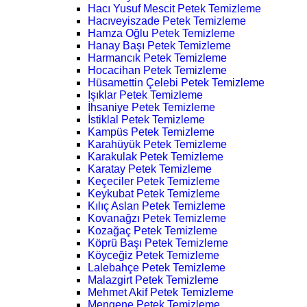
Hacı Yusuf Mescit Petek Temizleme
Hacıveyiszade Petek Temizleme
Hamza Oğlu Petek Temizleme
Hanay Başı Petek Temizleme
Harmancık Petek Temizleme
Hocacihan Petek Temizleme
Hüsamettin Çelebi Petek Temizleme
Işıklar Petek Temizleme
İhsaniye Petek Temizleme
İstiklal Petek Temizleme
Kampüs Petek Temizleme
Karahüyük Petek Temizleme
Karakulak Petek Temizleme
Karatay Petek Temizleme
Keçeciler Petek Temizleme
Keykubat Petek Temizleme
Kılıç Aslan Petek Temizleme
Kovanağzı Petek Temizleme
Kozağaç Petek Temizleme
Köprü Başı Petek Temizleme
Köyceğiz Petek Temizleme
Lalebahçe Petek Temizleme
Malazgirt Petek Temizleme
Mehmet Akif Petek Temizleme
Mengene Petek Temizleme