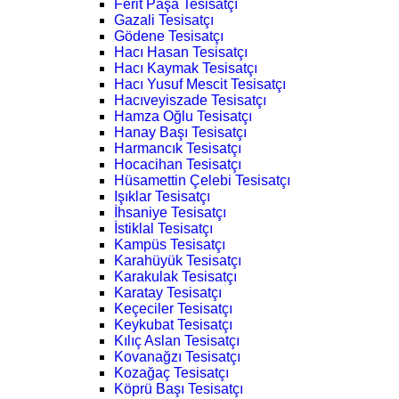
Ferit Paşa Tesisatçı
Gazali Tesisatçı
Gödene Tesisatçı
Hacı Hasan Tesisatçı
Hacı Kaymak Tesisatçı
Hacı Yusuf Mescit Tesisatçı
Hacıveyiszade Tesisatçı
Hamza Oğlu Tesisatçı
Hanay Başı Tesisatçı
Harmancık Tesisatçı
Hocacihan Tesisatçı
Hüsamettin Çelebi Tesisatçı
Işıklar Tesisatçı
İhsaniye Tesisatçı
İstiklal Tesisatçı
Kampüs Tesisatçı
Karahüyük Tesisatçı
Karakulak Tesisatçı
Karatay Tesisatçı
Keçeciler Tesisatçı
Keykubat Tesisatçı
Kılıç Aslan Tesisatçı
Kovanağzı Tesisatçı
Kozağaç Tesisatçı
Köprü Başı Tesisatçı