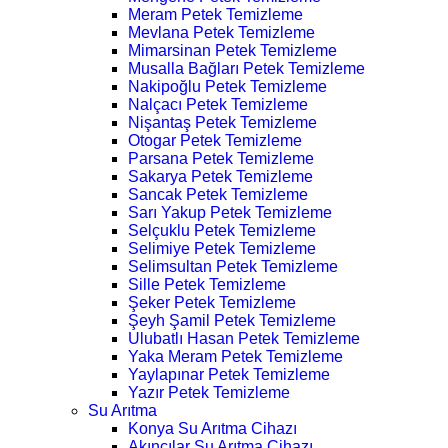
Meram Petek Temizleme
Mevlana Petek Temizleme
Mimarsinan Petek Temizleme
Musalla Bağları Petek Temizleme
Nakipoğlu Petek Temizleme
Nalçacı Petek Temizleme
Nişantaş Petek Temizleme
Otogar Petek Temizleme
Parsana Petek Temizleme
Sakarya Petek Temizleme
Sancak Petek Temizleme
Sarı Yakup Petek Temizleme
Selçuklu Petek Temizleme
Selimiye Petek Temizleme
Selimsultan Petek Temizleme
Sille Petek Temizleme
Şeker Petek Temizleme
Şeyh Şamil Petek Temizleme
Ulubatlı Hasan Petek Temizleme
Yaka Meram Petek Temizleme
Yaylapınar Petek Temizleme
Yazır Petek Temizleme
Su Arıtma
Konya Su Arıtma Cihazı
Akıncılar Su Arıtma Cihazı