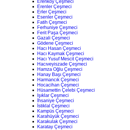
Erenköy Çeşmeci
Erenler Çeşmeci
Erler Çeşmeci
Esenler Çeşmeci
Fatih Çeşmeci
Ferhuniye Çeşmeci
Ferit Paşa Çeşmeci
Gazali Çeşmeci
Gödene Çeşmeci
Hacı Hasan Çeşmeci
Hacı Kaymak Çeşmeci
Hacı Yusuf Mescit Çeşmeci
Hacıveyiszade Çeşmeci
Hamza Oğlu Çeşmeci
Hanay Başı Çeşmeci
Harmancık Çeşmeci
Hocacihan Çeşmeci
Hüsamettin Çelebi Çeşmeci
Işıklar Çeşmeci
İhsaniye Çeşmeci
İstiklal Çeşmeci
Kampüs Çeşmeci
Karahüyük Çeşmeci
Karakulak Çeşmeci
Karatay Çeşmeci