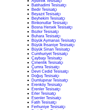
Aydınlık Tesisatçı
Batıhadimi Tesisatçı
Bedir Tesisatçı
Beyazıt Tesisatçı
Beyhekim Tesisatçı
Binkonutlar Tesisatçı
Bosna Hersek Tesisatçı
Bozkır Tesisatçı
Buhara Tesisatçı
Büyük Aymanas Tesisatçı
Büyük İhsaniye Tesisatçı
Büyük Sinan Tesisatçı
Cumhuriyet Tesisatçı
Çaybaşı Tesisatçı
Çimenlik Tesisatçı
Çumra Tesisatçı
Devri Cedid Tesisatçı
Doğuş Tesisatçı
Dumlupınar Tesisatçı
Erenköy Tesisatçı
Erenler Tesisatçı
Erler Tesisatçı
Esenler Tesisatçı
Fatih Tesisatçı
Ferhuniye Tesisatçı