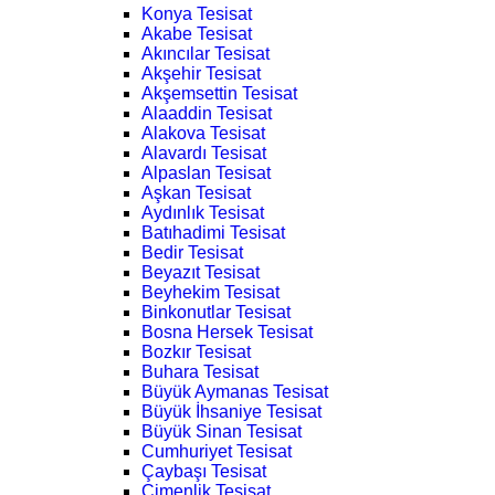
Konya Tesisat
Akabe Tesisat
Akıncılar Tesisat
Akşehir Tesisat
Akşemsettin Tesisat
Alaaddin Tesisat
Alakova Tesisat
Alavardı Tesisat
Alpaslan Tesisat
Aşkan Tesisat
Aydınlık Tesisat
Batıhadimi Tesisat
Bedir Tesisat
Beyazıt Tesisat
Beyhekim Tesisat
Binkonutlar Tesisat
Bosna Hersek Tesisat
Bozkır Tesisat
Buhara Tesisat
Büyük Aymanas Tesisat
Büyük İhsaniye Tesisat
Büyük Sinan Tesisat
Cumhuriyet Tesisat
Çaybaşı Tesisat
Çimenlik Tesisat