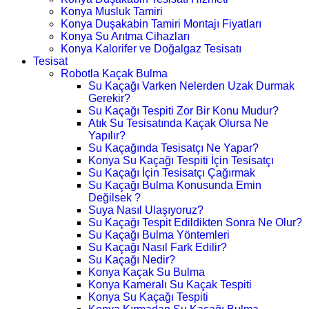
Konya Musluk Tamiri
Konya Duşakabin Tamiri Montajı Fiyatları
Konya Su Arıtma Cihazları
Konya Kalorifer ve Doğalgaz Tesisatı
Tesisat
Robotla Kaçak Bulma
Su Kaçağı Varken Nelerden Uzak Durmak
Gerekir?
Su Kaçağı Tespiti Zor Bir Konu Mudur?
Atık Su Tesisatında Kaçak Olursa Ne
Yapılır?
Su Kaçağında Tesisatçı Ne Yapar?
Konya Su Kaçağı Tespiti İçin Tesisatçı
Su Kaçağı İçin Tesisatçı Çağırmak
Su Kaçağı Bulma Konusunda Emin
Değilsek ?
Suya Nasıl Ulaşıyoruz?
Su Kaçağı Tespit Edildikten Sonra Ne Olur?
Su Kaçağı Bulma Yöntemleri
Su Kaçağı Nasıl Fark Edilir?
Su Kaçağı Nedir?
Konya Kaçak Su Bulma
Konya Kameralı Su Kaçak Tespiti
Konya Su Kaçağı Tespiti