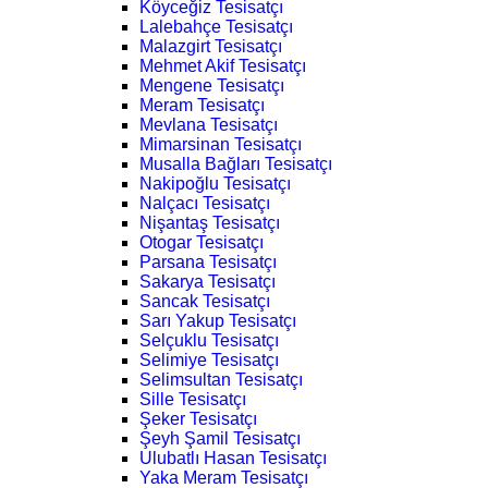
Köyceğiz Tesisatçı
Lalebahçe Tesisatçı
Malazgirt Tesisatçı
Mehmet Akif Tesisatçı
Mengene Tesisatçı
Meram Tesisatçı
Mevlana Tesisatçı
Mimarsinan Tesisatçı
Musalla Bağları Tesisatçı
Nakipoğlu Tesisatçı
Nalçacı Tesisatçı
Nişantaş Tesisatçı
Otogar Tesisatçı
Parsana Tesisatçı
Sakarya Tesisatçı
Sancak Tesisatçı
Sarı Yakup Tesisatçı
Selçuklu Tesisatçı
Selimiye Tesisatçı
Selimsultan Tesisatçı
Sille Tesisatçı
Şeker Tesisatçı
Şeyh Şamil Tesisatçı
Ulubatlı Hasan Tesisatçı
Yaka Meram Tesisatçı