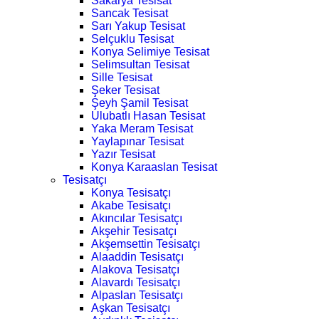
Sakarya Tesisat
Sancak Tesisat
Sarı Yakup Tesisat
Selçuklu Tesisat
Konya Selimiye Tesisat
Selimsultan Tesisat
Sille Tesisat
Şeker Tesisat
Şeyh Şamil Tesisat
Ulubatlı Hasan Tesisat
Yaka Meram Tesisat
Yaylapınar Tesisat
Yazır Tesisat
Konya Karaaslan Tesisat
Tesisatçı
Konya Tesisatçı
Akabe Tesisatçı
Akıncılar Tesisatçı
Akşehir Tesisatçı
Akşemsettin Tesisatçı
Alaaddin Tesisatçı
Alakova Tesisatçı
Alavardı Tesisatçı
Alpaslan Tesisatçı
Aşkan Tesisatçı