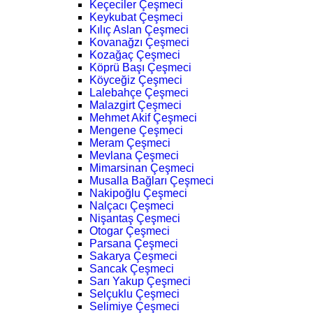
Keçeciler Çeşmeci
Keykubat Çeşmeci
Kılıç Aslan Çeşmeci
Kovanağzı Çeşmeci
Kozağaç Çeşmeci
Köprü Başı Çeşmeci
Köyceğiz Çeşmeci
Lalebahçe Çeşmeci
Malazgirt Çeşmeci
Mehmet Akif Çeşmeci
Mengene Çeşmeci
Meram Çeşmeci
Mevlana Çeşmeci
Mimarsinan Çeşmeci
Musalla Bağları Çeşmeci
Nakipoğlu Çeşmeci
Nalçacı Çeşmeci
Nişantaş Çeşmeci
Otogar Çeşmeci
Parsana Çeşmeci
Sakarya Çeşmeci
Sancak Çeşmeci
Sarı Yakup Çeşmeci
Selçuklu Çeşmeci
Selimiye Çeşmeci