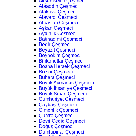
Akşemsettin Çeşmeci
Alaaddin Çeşmeci
Alakova Çeşmeci
Alavardı Çeşmeci
Alpaslan Çeşmeci
Aşkan Çeşmeci
Aydınlık Çeşmeci
Batıhadimi Çeşmeci
Bedir Çeşmeci
Beyazıt Çeşmeci
Beyhekim Çeşmeci
Binkonutlar Çeşmeci
Bosna Hersek Çeşmeci
Bozkır Çeşmeci
Buhara Çeşmeci
Büyük Aymanas Çeşmeci
Büyük İhsaniye Çeşmeci
Büyük Sinan Çeşmeci
Cumhuriyet Çeşmeci
Çaybaşı Çeşmeci
Çimenlik Çeşmeci
Çumra Çeşmeci
Devri Cedid Çeşmeci
Doğuş Çeşmeci
Dumlupınar Çeşmeci