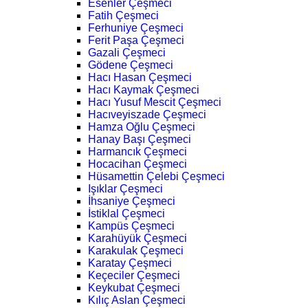
Esenler Çeşmeci
Fatih Çeşmeci
Ferhuniye Çeşmeci
Ferit Paşa Çeşmeci
Gazali Çeşmeci
Gödene Çeşmeci
Hacı Hasan Çeşmeci
Hacı Kaymak Çeşmeci
Hacı Yusuf Mescit Çeşmeci
Hacıveyiszade Çeşmeci
Hamza Oğlu Çeşmeci
Hanay Başı Çeşmeci
Harmancık Çeşmeci
Hocacihan Çeşmeci
Hüsamettin Çelebi Çeşmeci
Işıklar Çeşmeci
İhsaniye Çeşmeci
İstiklal Çeşmeci
Kampüs Çeşmeci
Karahüyük Çeşmeci
Karakulak Çeşmeci
Karatay Çeşmeci
Keçeciler Çeşmeci
Keykubat Çeşmeci
Kılıç Aslan Çeşmeci