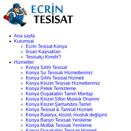
Ana sayfa
Kurumsal
Ecrin Tesisat Konya
İnsan Kaynakları
Tesisatçı Kimdir?
Hizmetler
Konya Sıhhi Tesisat
Konya Su Tesisatı Hizmetlerimiz
Konya Sıhhi Tesisat Hizmeti
Konya Klozet Tesisatı Hizmetlerimiz
Konya Petek Temizleme
Konya Duşakabin Tamiri Montajı
Konya Klozet Sifon Musluk Onarımı
Konya Klozet Şamandıra Tamiri
Konya Tesisat & Tamirat Hizmeti
Konya Batarya, klozet, musluk değişimi
Konya Banyo Tesisatı Yenileme
Konya Mutfak Tesisatı Yenileme
Konya Duşakabin Tesisatı Hizmeti