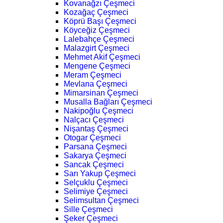
Kovanağzı Çeşmeci
Kozağaç Çeşmeci
Köprü Başı Çeşmeci
Köyceğiz Çeşmeci
Lalebahçe Çeşmeci
Malazgirt Çeşmeci
Mehmet Akif Çeşmeci
Mengene Çeşmeci
Meram Çeşmeci
Mevlana Çeşmeci
Mimarsinan Çeşmeci
Musalla Bağları Çeşmeci
Nakipoğlu Çeşmeci
Nalçacı Çeşmeci
Nişantaş Çeşmeci
Otogar Çeşmeci
Parsana Çeşmeci
Sakarya Çeşmeci
Sancak Çeşmeci
Sarı Yakup Çeşmeci
Selçuklu Çeşmeci
Selimiye Çeşmeci
Selimsultan Çeşmeci
Sille Çeşmeci
Şeker Çeşmeci