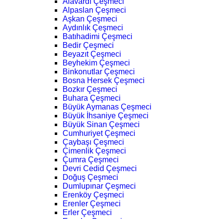
Alavardı Çeşmeci
Alpaslan Çeşmeci
Aşkan Çeşmeci
Aydınlık Çeşmeci
Batıhadimi Çeşmeci
Bedir Çeşmeci
Beyazıt Çeşmeci
Beyhekim Çeşmeci
Binkonutlar Çeşmeci
Bosna Hersek Çeşmeci
Bozkır Çeşmeci
Buhara Çeşmeci
Büyük Aymanas Çeşmeci
Büyük İhsaniye Çeşmeci
Büyük Sinan Çeşmeci
Cumhuriyet Çeşmeci
Çaybaşı Çeşmeci
Çimenlik Çeşmeci
Çumra Çeşmeci
Devri Cedid Çeşmeci
Doğuş Çeşmeci
Dumlupınar Çeşmeci
Erenköy Çeşmeci
Erenler Çeşmeci
Erler Çeşmeci