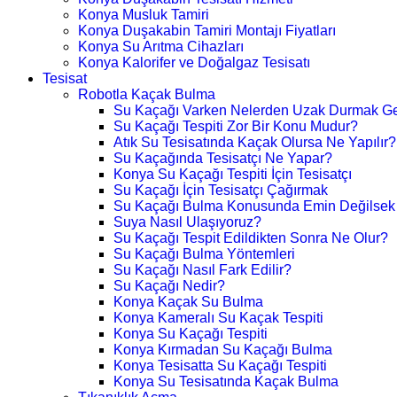
Konya Musluk Tamiri
Konya Duşakabin Tamiri Montajı Fiyatları
Konya Su Arıtma Cihazları
Konya Kalorifer ve Doğalgaz Tesisatı
Tesisat
Robotla Kaçak Bulma
Su Kaçağı Varken Nelerden Uzak Durmak Ge
Su Kaçağı Tespiti Zor Bir Konu Mudur?
Atık Su Tesisatında Kaçak Olursa Ne Yapılır?
Su Kaçağında Tesisatçı Ne Yapar?
Konya Su Kaçağı Tespiti İçin Tesisatçı
Su Kaçağı İçin Tesisatçı Çağırmak
Su Kaçağı Bulma Konusunda Emin Değilsek
Suya Nasıl Ulaşıyoruz?
Su Kaçağı Tespit Edildikten Sonra Ne Olur?
Su Kaçağı Bulma Yöntemleri
Su Kaçağı Nasıl Fark Edilir?
Su Kaçağı Nedir?
Konya Kaçak Su Bulma
Konya Kameralı Su Kaçak Tespiti
Konya Su Kaçağı Tespiti
Konya Kırmadan Su Kaçağı Bulma
Konya Tesisatta Su Kaçağı Tespiti
Konya Su Tesisatında Kaçak Bulma