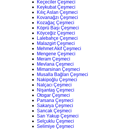
Keçeciler Çeşmeci
Keykubat Çeşmeci
Kılıç Aslan Çeşmeci
Kovanağzı Çeşmeci
Kozağaç Çeşmeci
Köprü Başı Çeşmeci
Köyceğiz Çeşmeci
Lalebahçe Çeşmeci
Malazgirt Çeşmeci
Mehmet Akif Çeşmeci
Mengene Çeşmeci
Meram Çeşmeci
Mevlana Çeşmeci
Mimarsinan Çeşmeci
Musalla Bağları Çeşmeci
Nakipoğlu Çeşmeci
Nalçacı Çeşmeci
Nişantaş Çeşmeci
Otogar Çeşmeci
Parsana Çeşmeci
Sakarya Çeşmeci
Sancak Çeşmeci
Sarı Yakup Çeşmeci
Selçuklu Çeşmeci
Selimiye Çeşmeci