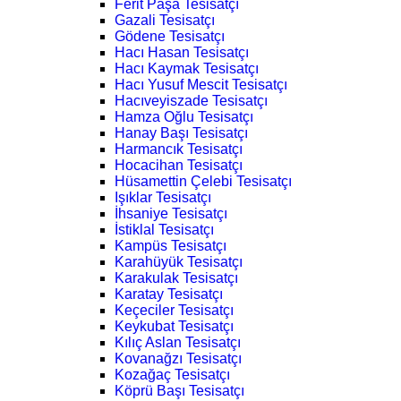
Ferit Paşa Tesisatçı
Gazali Tesisatçı
Gödene Tesisatçı
Hacı Hasan Tesisatçı
Hacı Kaymak Tesisatçı
Hacı Yusuf Mescit Tesisatçı
Hacıveyiszade Tesisatçı
Hamza Oğlu Tesisatçı
Hanay Başı Tesisatçı
Harmancık Tesisatçı
Hocacihan Tesisatçı
Hüsamettin Çelebi Tesisatçı
Işıklar Tesisatçı
İhsaniye Tesisatçı
İstiklal Tesisatçı
Kampüs Tesisatçı
Karahüyük Tesisatçı
Karakulak Tesisatçı
Karatay Tesisatçı
Keçeciler Tesisatçı
Keykubat Tesisatçı
Kılıç Aslan Tesisatçı
Kovanağzı Tesisatçı
Kozağaç Tesisatçı
Köprü Başı Tesisatçı