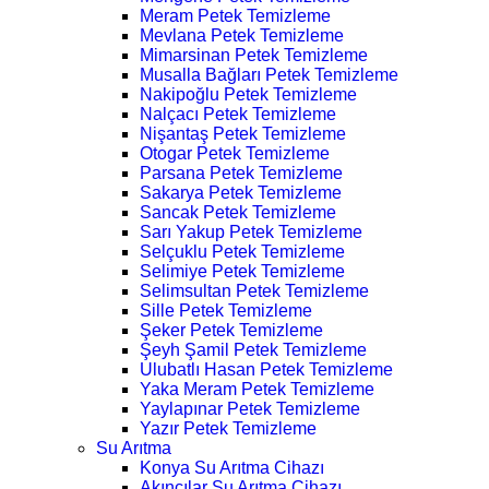
Meram Petek Temizleme
Mevlana Petek Temizleme
Mimarsinan Petek Temizleme
Musalla Bağları Petek Temizleme
Nakipoğlu Petek Temizleme
Nalçacı Petek Temizleme
Nişantaş Petek Temizleme
Otogar Petek Temizleme
Parsana Petek Temizleme
Sakarya Petek Temizleme
Sancak Petek Temizleme
Sarı Yakup Petek Temizleme
Selçuklu Petek Temizleme
Selimiye Petek Temizleme
Selimsultan Petek Temizleme
Sille Petek Temizleme
Şeker Petek Temizleme
Şeyh Şamil Petek Temizleme
Ulubatlı Hasan Petek Temizleme
Yaka Meram Petek Temizleme
Yaylapınar Petek Temizleme
Yazır Petek Temizleme
Su Arıtma
Konya Su Arıtma Cihazı
Akıncılar Su Arıtma Cihazı