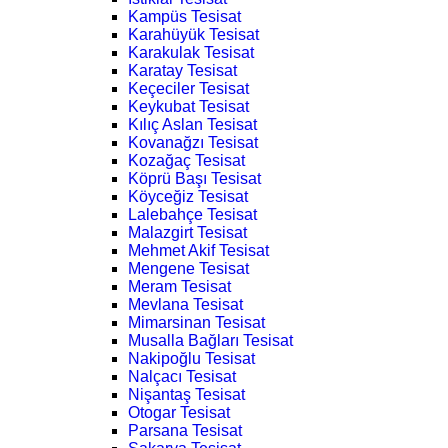
Kampüs Tesisat
Karahüyük Tesisat
Karakulak Tesisat
Karatay Tesisat
Keçeciler Tesisat
Keykubat Tesisat
Kılıç Aslan Tesisat
Kovanağzı Tesisat
Kozağaç Tesisat
Köprü Başı Tesisat
Köyceğiz Tesisat
Lalebahçe Tesisat
Malazgirt Tesisat
Mehmet Akif Tesisat
Mengene Tesisat
Meram Tesisat
Mevlana Tesisat
Mimarsinan Tesisat
Musalla Bağları Tesisat
Nakipoğlu Tesisat
Nalçacı Tesisat
Nişantaş Tesisat
Otogar Tesisat
Parsana Tesisat