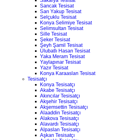
Sakarya Tesisat
Sancak Tesisat
Sarı Yakup Tesisat
Selçuklu Tesisat
Konya Selimiye Tesisat
Selimsultan Tesisat
Sille Tesisat
Şeker Tesisat
Şeyh Şamil Tesisat
Ulubatlı Hasan Tesisat
Yaka Meram Tesisat
Yaylapınar Tesisat
Yazır Tesisat
Konya Karaaslan Tesisat
Tesisatçı
Konya Tesisatçı
Akabe Tesisatçı
Akıncılar Tesisatçı
Akşehir Tesisatçı
Akşemsettin Tesisatçı
Alaaddin Tesisatçı
Alakova Tesisatçı
Alavardı Tesisatçı
Alpaslan Tesisatçı
Aşkan Tesisatçı