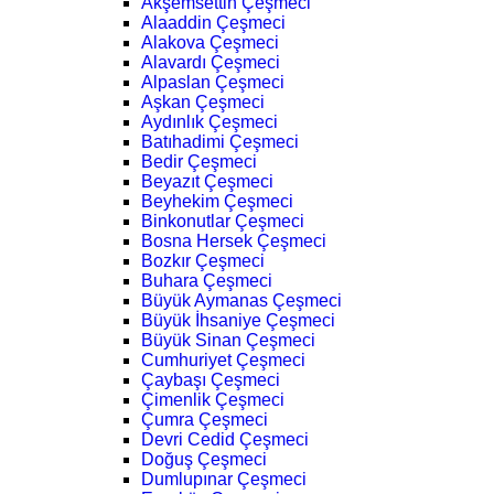
Akşemsettin Çeşmeci
Alaaddin Çeşmeci
Alakova Çeşmeci
Alavardı Çeşmeci
Alpaslan Çeşmeci
Aşkan Çeşmeci
Aydınlık Çeşmeci
Batıhadimi Çeşmeci
Bedir Çeşmeci
Beyazıt Çeşmeci
Beyhekim Çeşmeci
Binkonutlar Çeşmeci
Bosna Hersek Çeşmeci
Bozkır Çeşmeci
Buhara Çeşmeci
Büyük Aymanas Çeşmeci
Büyük İhsaniye Çeşmeci
Büyük Sinan Çeşmeci
Cumhuriyet Çeşmeci
Çaybaşı Çeşmeci
Çimenlik Çeşmeci
Çumra Çeşmeci
Devri Cedid Çeşmeci
Doğuş Çeşmeci
Dumlupınar Çeşmeci