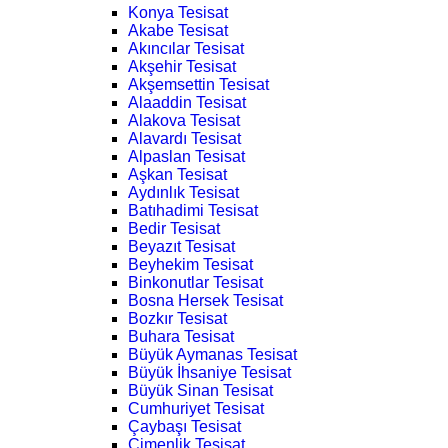
Konya Tesisat
Akabe Tesisat
Akıncılar Tesisat
Akşehir Tesisat
Akşemsettin Tesisat
Alaaddin Tesisat
Alakova Tesisat
Alavardı Tesisat
Alpaslan Tesisat
Aşkan Tesisat
Aydınlık Tesisat
Batıhadimi Tesisat
Bedir Tesisat
Beyazıt Tesisat
Beyhekim Tesisat
Binkonutlar Tesisat
Bosna Hersek Tesisat
Bozkır Tesisat
Buhara Tesisat
Büyük Aymanas Tesisat
Büyük İhsaniye Tesisat
Büyük Sinan Tesisat
Cumhuriyet Tesisat
Çaybaşı Tesisat
Çimenlik Tesisat