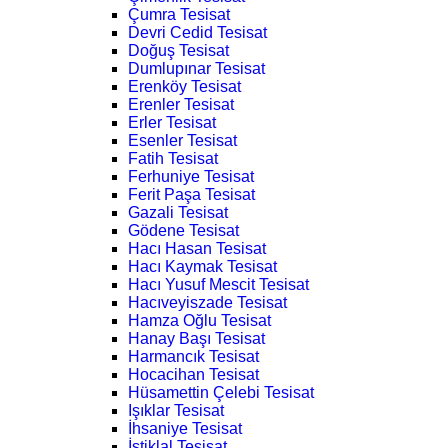
Çumra Tesisat
Devri Cedid Tesisat
Doğuş Tesisat
Dumlupınar Tesisat
Erenköy Tesisat
Erenler Tesisat
Erler Tesisat
Esenler Tesisat
Fatih Tesisat
Ferhuniye Tesisat
Ferit Paşa Tesisat
Gazali Tesisat
Gödene Tesisat
Hacı Hasan Tesisat
Hacı Kaymak Tesisat
Hacı Yusuf Mescit Tesisat
Hacıveyiszade Tesisat
Hamza Oğlu Tesisat
Hanay Başı Tesisat
Harmancık Tesisat
Hocacihan Tesisat
Hüsamettin Çelebi Tesisat
Işıklar Tesisat
İhsaniye Tesisat
İstiklal Tesisat