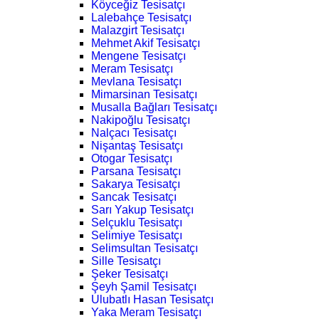
Köyceğiz Tesisatçı
Lalebahçe Tesisatçı
Malazgirt Tesisatçı
Mehmet Akif Tesisatçı
Mengene Tesisatçı
Meram Tesisatçı
Mevlana Tesisatçı
Mimarsinan Tesisatçı
Musalla Bağları Tesisatçı
Nakipoğlu Tesisatçı
Nalçacı Tesisatçı
Nişantaş Tesisatçı
Otogar Tesisatçı
Parsana Tesisatçı
Sakarya Tesisatçı
Sancak Tesisatçı
Sarı Yakup Tesisatçı
Selçuklu Tesisatçı
Selimiye Tesisatçı
Selimsultan Tesisatçı
Sille Tesisatçı
Şeker Tesisatçı
Şeyh Şamil Tesisatçı
Ulubatlı Hasan Tesisatçı
Yaka Meram Tesisatçı