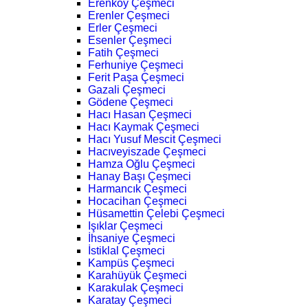
Erenköy Çeşmeci
Erenler Çeşmeci
Erler Çeşmeci
Esenler Çeşmeci
Fatih Çeşmeci
Ferhuniye Çeşmeci
Ferit Paşa Çeşmeci
Gazali Çeşmeci
Gödene Çeşmeci
Hacı Hasan Çeşmeci
Hacı Kaymak Çeşmeci
Hacı Yusuf Mescit Çeşmeci
Hacıveyiszade Çeşmeci
Hamza Oğlu Çeşmeci
Hanay Başı Çeşmeci
Harmancık Çeşmeci
Hocacihan Çeşmeci
Hüsamettin Çelebi Çeşmeci
Işıklar Çeşmeci
İhsaniye Çeşmeci
İstiklal Çeşmeci
Kampüs Çeşmeci
Karahüyük Çeşmeci
Karakulak Çeşmeci
Karatay Çeşmeci