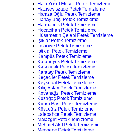
Hacı Yusuf Mescit Petek Temizleme
Hacıveyiszade Petek Temizleme
Hamza Oğlu Petek Temizleme
Hanay Başı Petek Temizleme
Harmancık Petek Temizleme
Hocacihan Petek Temizleme
Hüsamettin Çelebi Petek Temizleme
Işıklar Petek Temizleme
İhsaniye Petek Temizleme
İstiklal Petek Temizleme
Kampüs Petek Temizleme
Karahüyük Petek Temizleme
Karakulak Petek Temizleme
Karatay Petek Temizleme
Keçeciler Petek Temizleme
Keykubat Petek Temizleme
Kılıç Aslan Petek Temizleme
Kovanağzı Petek Temizleme
Kozağaç Petek Temizleme
Köprü Başı Petek Temizleme
Köyceğiz Petek Temizleme
Lalebahçe Petek Temizleme
Malazgirt Petek Temizleme
Mehmet Akif Petek Temizleme
Mengene Petek Temizleme