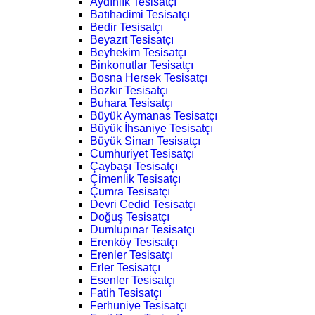
Aydınlık Tesisatçı
Batıhadimi Tesisatçı
Bedir Tesisatçı
Beyazıt Tesisatçı
Beyhekim Tesisatçı
Binkonutlar Tesisatçı
Bosna Hersek Tesisatçı
Bozkır Tesisatçı
Buhara Tesisatçı
Büyük Aymanas Tesisatçı
Büyük İhsaniye Tesisatçı
Büyük Sinan Tesisatçı
Cumhuriyet Tesisatçı
Çaybaşı Tesisatçı
Çimenlik Tesisatçı
Çumra Tesisatçı
Devri Cedid Tesisatçı
Doğuş Tesisatçı
Dumlupınar Tesisatçı
Erenköy Tesisatçı
Erenler Tesisatçı
Erler Tesisatçı
Esenler Tesisatçı
Fatih Tesisatçı
Ferhuniye Tesisatçı