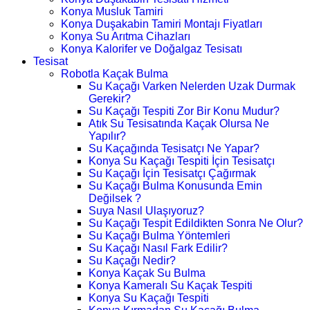
Konya Musluk Tamiri
Konya Duşakabin Tamiri Montajı Fiyatları
Konya Su Arıtma Cihazları
Konya Kalorifer ve Doğalgaz Tesisatı
Tesisat
Robotla Kaçak Bulma
Su Kaçağı Varken Nelerden Uzak Durmak
Gerekir?
Su Kaçağı Tespiti Zor Bir Konu Mudur?
Atık Su Tesisatında Kaçak Olursa Ne
Yapılır?
Su Kaçağında Tesisatçı Ne Yapar?
Konya Su Kaçağı Tespiti İçin Tesisatçı
Su Kaçağı İçin Tesisatçı Çağırmak
Su Kaçağı Bulma Konusunda Emin
Değilsek ?
Suya Nasıl Ulaşıyoruz?
Su Kaçağı Tespit Edildikten Sonra Ne Olur?
Su Kaçağı Bulma Yöntemleri
Su Kaçağı Nasıl Fark Edilir?
Su Kaçağı Nedir?
Konya Kaçak Su Bulma
Konya Kameralı Su Kaçak Tespiti
Konya Su Kaçağı Tespiti