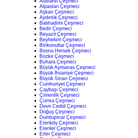
Alavardı Çeşmeci
Alpaslan Çeşmeci
Aşkan Çeşmeci
Aydınlık Çeşmeci
Batıhadimi Çeşmeci
Bedir Çeşmeci
Beyazıt Çeşmeci
Beyhekim Çeşmeci
Binkonutlar Çeşmeci
Bosna Hersek Çeşmeci
Bozkır Çeşmeci
Buhara Çeşmeci
Büyük Aymanas Çeşmeci
Büyük İhsaniye Çeşmeci
Büyük Sinan Çeşmeci
Cumhuriyet Çeşmeci
Çaybaşı Çeşmeci
Çimenlik Çeşmeci
Çumra Çeşmeci
Devri Cedid Çeşmeci
Doğuş Çeşmeci
Dumlupınar Çeşmeci
Erenköy Çeşmeci
Erenler Çeşmeci
Erler Çeşmeci