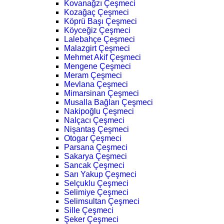
Kovanağzı Çeşmeci
Kozağaç Çeşmeci
Köprü Başı Çeşmeci
Köyceğiz Çeşmeci
Lalebahçe Çeşmeci
Malazgirt Çeşmeci
Mehmet Akif Çeşmeci
Mengene Çeşmeci
Meram Çeşmeci
Mevlana Çeşmeci
Mimarsinan Çeşmeci
Musalla Bağları Çeşmeci
Nakipoğlu Çeşmeci
Nalçacı Çeşmeci
Nişantaş Çeşmeci
Otogar Çeşmeci
Parsana Çeşmeci
Sakarya Çeşmeci
Sancak Çeşmeci
Sarı Yakup Çeşmeci
Selçuklu Çeşmeci
Selimiye Çeşmeci
Selimsultan Çeşmeci
Sille Çeşmeci
Şeker Çeşmeci