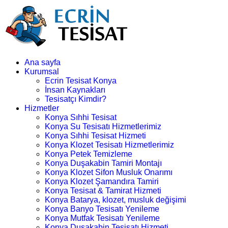
Ana sayfa
Kurumsal
Ecrin Tesisat Konya
İnsan Kaynakları
Tesisatçı Kimdir?
Hizmetler
Konya Sıhhi Tesisat
Konya Su Tesisatı Hizmetlerimiz
Konya Sıhhi Tesisat Hizmeti
Konya Klozet Tesisatı Hizmetlerimiz
Konya Petek Temizleme
Konya Duşakabin Tamiri Montajı
Konya Klozet Sifon Musluk Onarımı
Konya Klozet Şamandıra Tamiri
Konya Tesisat & Tamirat Hizmeti
Konya Batarya, klozet, musluk değişimi
Konya Banyo Tesisatı Yenileme
Konya Mutfak Tesisatı Yenileme
Konya Duşakabin Tesisatı Hizmeti