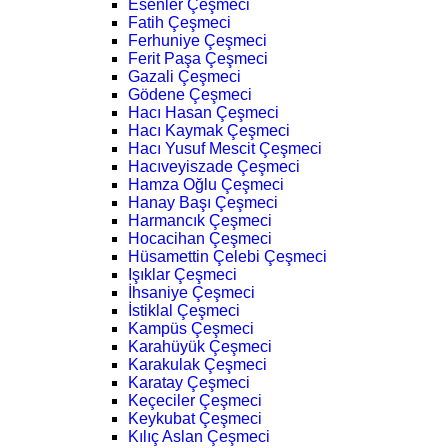
Esenler Çeşmeci
Fatih Çeşmeci
Ferhuniye Çeşmeci
Ferit Paşa Çeşmeci
Gazali Çeşmeci
Gödene Çeşmeci
Hacı Hasan Çeşmeci
Hacı Kaymak Çeşmeci
Hacı Yusuf Mescit Çeşmeci
Hacıveyiszade Çeşmeci
Hamza Oğlu Çeşmeci
Hanay Başı Çeşmeci
Harmancık Çeşmeci
Hocacihan Çeşmeci
Hüsamettin Çelebi Çeşmeci
Işıklar Çeşmeci
İhsaniye Çeşmeci
İstiklal Çeşmeci
Kampüs Çeşmeci
Karahüyük Çeşmeci
Karakulak Çeşmeci
Karatay Çeşmeci
Keçeciler Çeşmeci
Keykubat Çeşmeci
Kılıç Aslan Çeşmeci