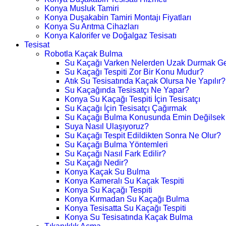
Konya Musluk Tamiri
Konya Duşakabin Tamiri Montajı Fiyatları
Konya Su Arıtma Cihazları
Konya Kalorifer ve Doğalgaz Tesisatı
Tesisat
Robotla Kaçak Bulma
Su Kaçağı Varken Nelerden Uzak Durmak Ge
Su Kaçağı Tespiti Zor Bir Konu Mudur?
Atık Su Tesisatında Kaçak Olursa Ne Yapılır?
Su Kaçağında Tesisatçı Ne Yapar?
Konya Su Kaçağı Tespiti İçin Tesisatçı
Su Kaçağı İçin Tesisatçı Çağırmak
Su Kaçağı Bulma Konusunda Emin Değilsek
Suya Nasıl Ulaşıyoruz?
Su Kaçağı Tespit Edildikten Sonra Ne Olur?
Su Kaçağı Bulma Yöntemleri
Su Kaçağı Nasıl Fark Edilir?
Su Kaçağı Nedir?
Konya Kaçak Su Bulma
Konya Kameralı Su Kaçak Tespiti
Konya Su Kaçağı Tespiti
Konya Kırmadan Su Kaçağı Bulma
Konya Tesisatta Su Kaçağı Tespiti
Konya Su Tesisatında Kaçak Bulma