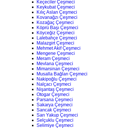
Keçeciler Çeşmeci
Keykubat Çeşmeci
Kılıç Aslan Çeşmeci
Kovanağzı Çeşmeci
Kozağaç Çeşmeci
Köprü Başı Çeşmeci
Köyceğiz Çeşmeci
Lalebahçe Çeşmeci
Malazgirt Çeşmeci
Mehmet Akif Çeşmeci
Mengene Çeşmeci
Meram Çeşmeci
Mevlana Çeşmeci
Mimarsinan Çeşmeci
Musalla Bağları Çeşmeci
Nakipoğlu Çeşmeci
Nalçacı Çeşmeci
Nişantaş Çeşmeci
Otogar Çeşmeci
Parsana Çeşmeci
Sakarya Çeşmeci
Sancak Çeşmeci
Sarı Yakup Çeşmeci
Selçuklu Çeşmeci
Selimiye Çeşmeci