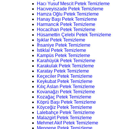
Hacı Yusuf Mescit Petek Temizleme
Hacıveyiszade Petek Temizleme
Hamza Oğlu Petek Temizleme
Hanay Başı Petek Temizleme
Harmancık Petek Temizleme
Hocacihan Petek Temizleme
Hüsamettin Çelebi Petek Temizleme
Işıklar Petek Temizleme
İhsaniye Petek Temizleme
İstiklal Petek Temizleme
Kampüs Petek Temizleme
Karahüyük Petek Temizleme
Karakulak Petek Temizleme
Karatay Petek Temizleme
Keçeciler Petek Temizleme
Keykubat Petek Temizleme
Kılıç Aslan Petek Temizleme
Kovanağzı Petek Temizleme
Kozağaç Petek Temizleme
Köprü Başı Petek Temizleme
Köyceğiz Petek Temizleme
Lalebahçe Petek Temizleme
Malazgirt Petek Temizleme
Mehmet Akif Petek Temizleme
Mengene Petek Temizleme