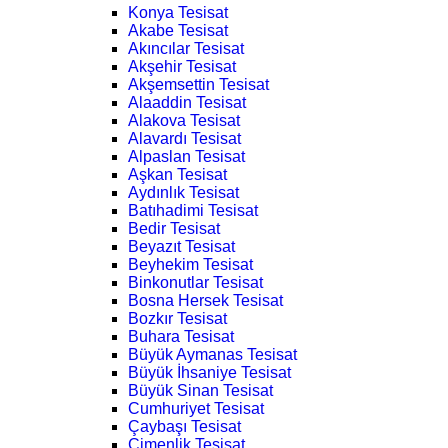
Konya Tesisat
Akabe Tesisat
Akıncılar Tesisat
Akşehir Tesisat
Akşemsettin Tesisat
Alaaddin Tesisat
Alakova Tesisat
Alavardı Tesisat
Alpaslan Tesisat
Aşkan Tesisat
Aydınlık Tesisat
Batıhadimi Tesisat
Bedir Tesisat
Beyazıt Tesisat
Beyhekim Tesisat
Binkonutlar Tesisat
Bosna Hersek Tesisat
Bozkır Tesisat
Buhara Tesisat
Büyük Aymanas Tesisat
Büyük İhsaniye Tesisat
Büyük Sinan Tesisat
Cumhuriyet Tesisat
Çaybaşı Tesisat
Çimenlik Tesisat