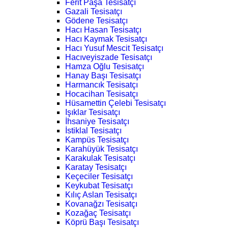
Ferit Paşa Tesisatçı
Gazali Tesisatçı
Gödene Tesisatçı
Hacı Hasan Tesisatçı
Hacı Kaymak Tesisatçı
Hacı Yusuf Mescit Tesisatçı
Hacıveyiszade Tesisatçı
Hamza Oğlu Tesisatçı
Hanay Başı Tesisatçı
Harmancık Tesisatçı
Hocacihan Tesisatçı
Hüsamettin Çelebi Tesisatçı
Işıklar Tesisatçı
İhsaniye Tesisatçı
İstiklal Tesisatçı
Kampüs Tesisatçı
Karahüyük Tesisatçı
Karakulak Tesisatçı
Karatay Tesisatçı
Keçeciler Tesisatçı
Keykubat Tesisatçı
Kılıç Aslan Tesisatçı
Kovanağzı Tesisatçı
Kozağaç Tesisatçı
Köprü Başı Tesisatçı