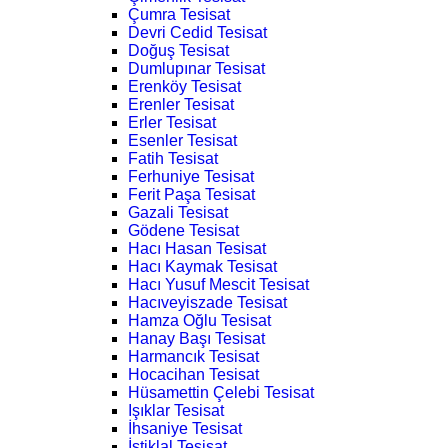
Çumra Tesisat
Devri Cedid Tesisat
Doğuş Tesisat
Dumlupınar Tesisat
Erenköy Tesisat
Erenler Tesisat
Erler Tesisat
Esenler Tesisat
Fatih Tesisat
Ferhuniye Tesisat
Ferit Paşa Tesisat
Gazali Tesisat
Gödene Tesisat
Hacı Hasan Tesisat
Hacı Kaymak Tesisat
Hacı Yusuf Mescit Tesisat
Hacıveyiszade Tesisat
Hamza Oğlu Tesisat
Hanay Başı Tesisat
Harmancık Tesisat
Hocacihan Tesisat
Hüsamettin Çelebi Tesisat
Işıklar Tesisat
İhsaniye Tesisat
İstiklal Tesisat