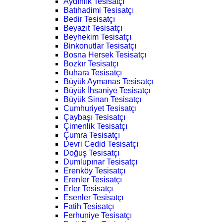
Aydınlık Tesisatçı
Batıhadimi Tesisatçı
Bedir Tesisatçı
Beyazıt Tesisatçı
Beyhekim Tesisatçı
Binkonutlar Tesisatçı
Bosna Hersek Tesisatçı
Bozkır Tesisatçı
Buhara Tesisatçı
Büyük Aymanas Tesisatçı
Büyük İhsaniye Tesisatçı
Büyük Sinan Tesisatçı
Cumhuriyet Tesisatçı
Çaybaşı Tesisatçı
Çimenlik Tesisatçı
Çumra Tesisatçı
Devri Cedid Tesisatçı
Doğuş Tesisatçı
Dumlupınar Tesisatçı
Erenköy Tesisatçı
Erenler Tesisatçı
Erler Tesisatçı
Esenler Tesisatçı
Fatih Tesisatçı
Ferhuniye Tesisatçı