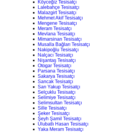
Köyceğiz Tesisatçı
Lalebahçe Tesisatçı
Malazgirt Tesisatçı
Mehmet Akif Tesisatçı
Mengene Tesisatçı
Meram Tesisatçı
Mevlana Tesisatçı
Mimarsinan Tesisatçı
Musalla Bağları Tesisatçı
Nakipoğlu Tesisatçı
Nalçacı Tesisatçı
Nişantaş Tesisatçı
Otogar Tesisatçı
Parsana Tesisatçı
Sakarya Tesisatçı
Sancak Tesisatçı
Sarı Yakup Tesisatçı
Selçuklu Tesisatçı
Selimiye Tesisatçı
Selimsultan Tesisatçı
Sille Tesisatçı
Şeker Tesisatçı
Şeyh Şamil Tesisatçı
Ulubatlı Hasan Tesisatçı
Yaka Meram Tesisatçı