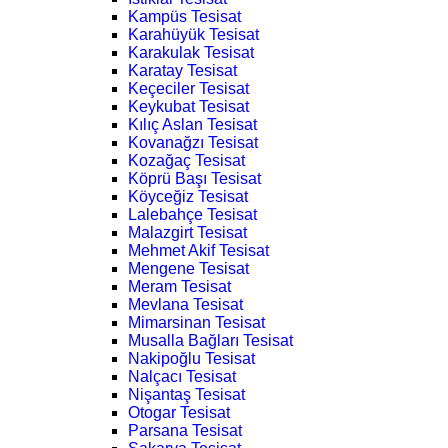
Kampüs Tesisat
Karahüyük Tesisat
Karakulak Tesisat
Karatay Tesisat
Keçeciler Tesisat
Keykubat Tesisat
Kılıç Aslan Tesisat
Kovanağzı Tesisat
Kozağaç Tesisat
Köprü Başı Tesisat
Köyceğiz Tesisat
Lalebahçe Tesisat
Malazgirt Tesisat
Mehmet Akif Tesisat
Mengene Tesisat
Meram Tesisat
Mevlana Tesisat
Mimarsinan Tesisat
Musalla Bağları Tesisat
Nakipoğlu Tesisat
Nalçacı Tesisat
Nişantaş Tesisat
Otogar Tesisat
Parsana Tesisat