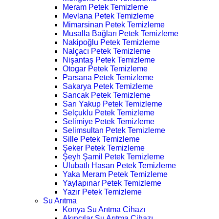
Meram Petek Temizleme
Mevlana Petek Temizleme
Mimarsinan Petek Temizleme
Musalla Bağları Petek Temizleme
Nakipoğlu Petek Temizleme
Nalçacı Petek Temizleme
Nişantaş Petek Temizleme
Otogar Petek Temizleme
Parsana Petek Temizleme
Sakarya Petek Temizleme
Sancak Petek Temizleme
Sarı Yakup Petek Temizleme
Selçuklu Petek Temizleme
Selimiye Petek Temizleme
Selimsultan Petek Temizleme
Sille Petek Temizleme
Şeker Petek Temizleme
Şeyh Şamil Petek Temizleme
Ulubatlı Hasan Petek Temizleme
Yaka Meram Petek Temizleme
Yaylapınar Petek Temizleme
Yazır Petek Temizleme
Su Arıtma
Konya Su Arıtma Cihazı
Akıncılar Su Arıtma Cihazı