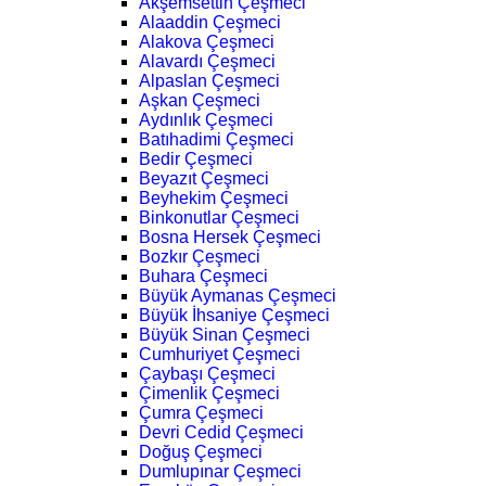
Akşemsettin Çeşmeci
Alaaddin Çeşmeci
Alakova Çeşmeci
Alavardı Çeşmeci
Alpaslan Çeşmeci
Aşkan Çeşmeci
Aydınlık Çeşmeci
Batıhadimi Çeşmeci
Bedir Çeşmeci
Beyazıt Çeşmeci
Beyhekim Çeşmeci
Binkonutlar Çeşmeci
Bosna Hersek Çeşmeci
Bozkır Çeşmeci
Buhara Çeşmeci
Büyük Aymanas Çeşmeci
Büyük İhsaniye Çeşmeci
Büyük Sinan Çeşmeci
Cumhuriyet Çeşmeci
Çaybaşı Çeşmeci
Çimenlik Çeşmeci
Çumra Çeşmeci
Devri Cedid Çeşmeci
Doğuş Çeşmeci
Dumlupınar Çeşmeci