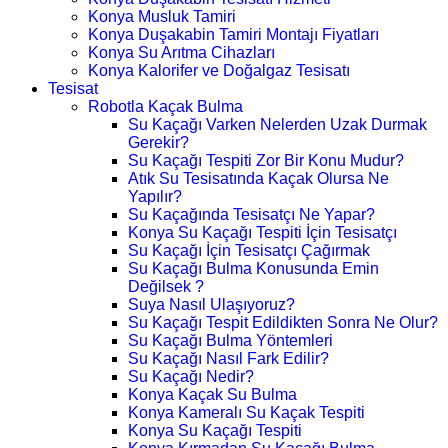
Konya Musluk Tamiri
Konya Duşakabin Tamiri Montajı Fiyatları
Konya Su Arıtma Cihazları
Konya Kalorifer ve Doğalgaz Tesisatı
Tesisat
Robotla Kaçak Bulma
Su Kaçağı Varken Nelerden Uzak Durmak
Gerekir?
Su Kaçağı Tespiti Zor Bir Konu Mudur?
Atık Su Tesisatında Kaçak Olursa Ne
Yapılır?
Su Kaçağında Tesisatçı Ne Yapar?
Konya Su Kaçağı Tespiti İçin Tesisatçı
Su Kaçağı İçin Tesisatçı Çağırmak
Su Kaçağı Bulma Konusunda Emin
Değilsek ?
Suya Nasıl Ulaşıyoruz?
Su Kaçağı Tespit Edildikten Sonra Ne Olur?
Su Kaçağı Bulma Yöntemleri
Su Kaçağı Nasıl Fark Edilir?
Su Kaçağı Nedir?
Konya Kaçak Su Bulma
Konya Kameralı Su Kaçak Tespiti
Konya Su Kaçağı Tespiti