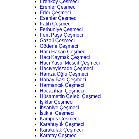
Erenköy Çeşmeci
Erenler Çeşmeci
Erler Çeşmeci
Esenler Çeşmeci
Fatih Çeşmeci
Ferhuniye Çeşmeci
Ferit Paşa Çeşmeci
Gazali Çeşmeci
Gödene Çeşmeci
Hacı Hasan Çeşmeci
Hacı Kaymak Çeşmeci
Hacı Yusuf Mescit Çeşmeci
Hacıveyiszade Çeşmeci
Hamza Oğlu Çeşmeci
Hanay Başı Çeşmeci
Harmancık Çeşmeci
Hocacihan Çeşmeci
Hüsamettin Çelebi Çeşmeci
Işıklar Çeşmeci
İhsaniye Çeşmeci
İstiklal Çeşmeci
Kampüs Çeşmeci
Karahüyük Çeşmeci
Karakulak Çeşmeci
Karatay Çeşmeci