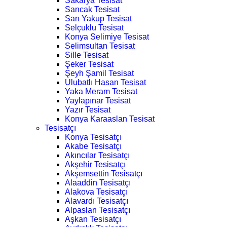
Sakarya Tesisat
Sancak Tesisat
Sarı Yakup Tesisat
Selçuklu Tesisat
Konya Selimiye Tesisat
Selimsultan Tesisat
Sille Tesisat
Şeker Tesisat
Şeyh Şamil Tesisat
Ulubatlı Hasan Tesisat
Yaka Meram Tesisat
Yaylapınar Tesisat
Yazır Tesisat
Konya Karaaslan Tesisat
Tesisatçı
Konya Tesisatçı
Akabe Tesisatçı
Akıncılar Tesisatçı
Akşehir Tesisatçı
Akşemsettin Tesisatçı
Alaaddin Tesisatçı
Alakova Tesisatçı
Alavardı Tesisatçı
Alpaslan Tesisatçı
Aşkan Tesisatçı