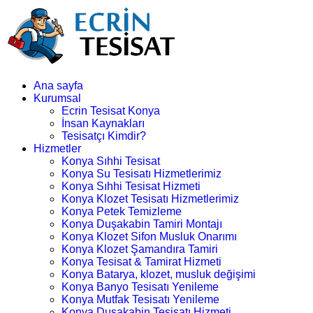
Ana sayfa
Kurumsal
Ecrin Tesisat Konya
İnsan Kaynakları
Tesisatçı Kimdir?
Hizmetler
Konya Sıhhi Tesisat
Konya Su Tesisatı Hizmetlerimiz
Konya Sıhhi Tesisat Hizmeti
Konya Klozet Tesisatı Hizmetlerimiz
Konya Petek Temizleme
Konya Duşakabin Tamiri Montajı
Konya Klozet Sifon Musluk Onarımı
Konya Klozet Şamandıra Tamiri
Konya Tesisat & Tamirat Hizmeti
Konya Batarya, klozet, musluk değişimi
Konya Banyo Tesisatı Yenileme
Konya Mutfak Tesisatı Yenileme
Konya Duşakabin Tesisatı Hizmeti