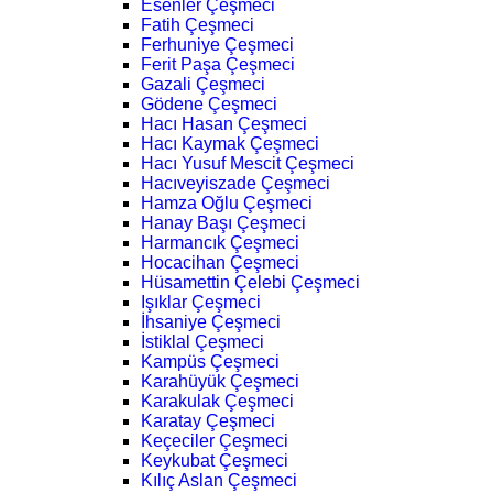
Esenler Çeşmeci
Fatih Çeşmeci
Ferhuniye Çeşmeci
Ferit Paşa Çeşmeci
Gazali Çeşmeci
Gödene Çeşmeci
Hacı Hasan Çeşmeci
Hacı Kaymak Çeşmeci
Hacı Yusuf Mescit Çeşmeci
Hacıveyiszade Çeşmeci
Hamza Oğlu Çeşmeci
Hanay Başı Çeşmeci
Harmancık Çeşmeci
Hocacihan Çeşmeci
Hüsamettin Çelebi Çeşmeci
Işıklar Çeşmeci
İhsaniye Çeşmeci
İstiklal Çeşmeci
Kampüs Çeşmeci
Karahüyük Çeşmeci
Karakulak Çeşmeci
Karatay Çeşmeci
Keçeciler Çeşmeci
Keykubat Çeşmeci
Kılıç Aslan Çeşmeci