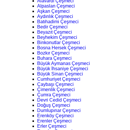
Alavardı Çeşmeci
Alpaslan Çeşmeci
Aşkan Çeşmeci
Aydınlık Çeşmeci
Batıhadimi Çeşmeci
Bedir Çeşmeci
Beyazıt Çeşmeci
Beyhekim Çeşmeci
Binkonutlar Çeşmeci
Bosna Hersek Çeşmeci
Bozkır Çeşmeci
Buhara Çeşmeci
Büyük Aymanas Çeşmeci
Büyük İhsaniye Çeşmeci
Büyük Sinan Çeşmeci
Cumhuriyet Çeşmeci
Çaybaşı Çeşmeci
Çimenlik Çeşmeci
Çumra Çeşmeci
Devri Cedid Çeşmeci
Doğuş Çeşmeci
Dumlupınar Çeşmeci
Erenköy Çeşmeci
Erenler Çeşmeci
Erler Çeşmeci