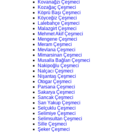
Kovanağzı Çeşmeci
Kozağaç Çeşmeci
Köprü Başı Çeşmeci
Köyceğiz Çeşmeci
Lalebahçe Çeşmeci
Malazgirt Çeşmeci
Mehmet Akif Çeşmeci
Mengene Çeşmeci
Meram Çeşmeci
Mevlana Çeşmeci
Mimarsinan Çeşmeci
Musalla Bağları Çeşmeci
Nakipoğlu Çeşmeci
Nalçacı Çeşmeci
Nişantaş Çeşmeci
Otogar Çeşmeci
Parsana Çeşmeci
Sakarya Çeşmeci
Sancak Çeşmeci
Sarı Yakup Çeşmeci
Selçuklu Çeşmeci
Selimiye Çeşmeci
Selimsultan Çeşmeci
Sille Çeşmeci
Şeker Çeşmeci