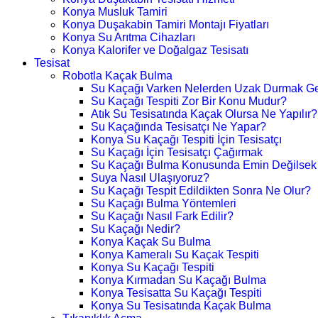
Konya Musluk Tamiri
Konya Duşakabin Tamiri Montajı Fiyatları
Konya Su Arıtma Cihazları
Konya Kalorifer ve Doğalgaz Tesisatı
Tesisat
Robotla Kaçak Bulma
Su Kaçağı Varken Nelerden Uzak Durmak Ge
Su Kaçağı Tespiti Zor Bir Konu Mudur?
Atık Su Tesisatında Kaçak Olursa Ne Yapılır?
Su Kaçağında Tesisatçı Ne Yapar?
Konya Su Kaçağı Tespiti İçin Tesisatçı
Su Kaçağı İçin Tesisatçı Çağırmak
Su Kaçağı Bulma Konusunda Emin Değilsek
Suya Nasıl Ulaşıyoruz?
Su Kaçağı Tespit Edildikten Sonra Ne Olur?
Su Kaçağı Bulma Yöntemleri
Su Kaçağı Nasıl Fark Edilir?
Su Kaçağı Nedir?
Konya Kaçak Su Bulma
Konya Kameralı Su Kaçak Tespiti
Konya Su Kaçağı Tespiti
Konya Kırmadan Su Kaçağı Bulma
Konya Tesisatta Su Kaçağı Tespiti
Konya Su Tesisatında Kaçak Bulma