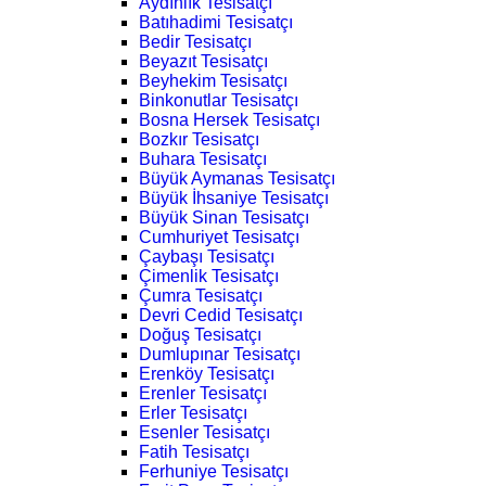
Aydınlık Tesisatçı
Batıhadimi Tesisatçı
Bedir Tesisatçı
Beyazıt Tesisatçı
Beyhekim Tesisatçı
Binkonutlar Tesisatçı
Bosna Hersek Tesisatçı
Bozkır Tesisatçı
Buhara Tesisatçı
Büyük Aymanas Tesisatçı
Büyük İhsaniye Tesisatçı
Büyük Sinan Tesisatçı
Cumhuriyet Tesisatçı
Çaybaşı Tesisatçı
Çimenlik Tesisatçı
Çumra Tesisatçı
Devri Cedid Tesisatçı
Doğuş Tesisatçı
Dumlupınar Tesisatçı
Erenköy Tesisatçı
Erenler Tesisatçı
Erler Tesisatçı
Esenler Tesisatçı
Fatih Tesisatçı
Ferhuniye Tesisatçı