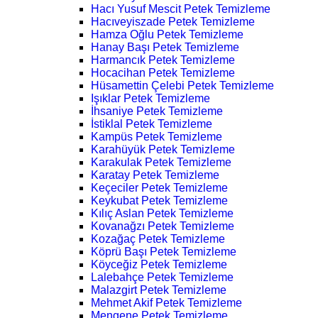
Hacı Yusuf Mescit Petek Temizleme
Hacıveyiszade Petek Temizleme
Hamza Oğlu Petek Temizleme
Hanay Başı Petek Temizleme
Harmancık Petek Temizleme
Hocacihan Petek Temizleme
Hüsamettin Çelebi Petek Temizleme
Işıklar Petek Temizleme
İhsaniye Petek Temizleme
İstiklal Petek Temizleme
Kampüs Petek Temizleme
Karahüyük Petek Temizleme
Karakulak Petek Temizleme
Karatay Petek Temizleme
Keçeciler Petek Temizleme
Keykubat Petek Temizleme
Kılıç Aslan Petek Temizleme
Kovanağzı Petek Temizleme
Kozağaç Petek Temizleme
Köprü Başı Petek Temizleme
Köyceğiz Petek Temizleme
Lalebahçe Petek Temizleme
Malazgirt Petek Temizleme
Mehmet Akif Petek Temizleme
Mengene Petek Temizleme