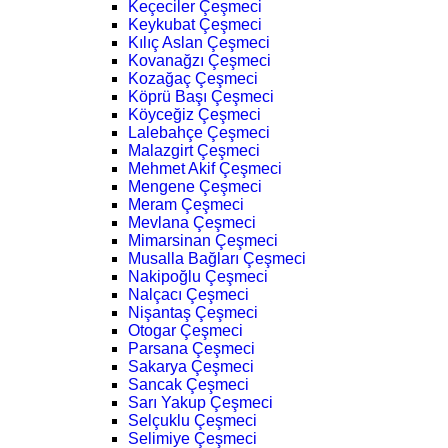
Keçeciler Çeşmeci
Keykubat Çeşmeci
Kılıç Aslan Çeşmeci
Kovanağzı Çeşmeci
Kozağaç Çeşmeci
Köprü Başı Çeşmeci
Köyceğiz Çeşmeci
Lalebahçe Çeşmeci
Malazgirt Çeşmeci
Mehmet Akif Çeşmeci
Mengene Çeşmeci
Meram Çeşmeci
Mevlana Çeşmeci
Mimarsinan Çeşmeci
Musalla Bağları Çeşmeci
Nakipoğlu Çeşmeci
Nalçacı Çeşmeci
Nişantaş Çeşmeci
Otogar Çeşmeci
Parsana Çeşmeci
Sakarya Çeşmeci
Sancak Çeşmeci
Sarı Yakup Çeşmeci
Selçuklu Çeşmeci
Selimiye Çeşmeci