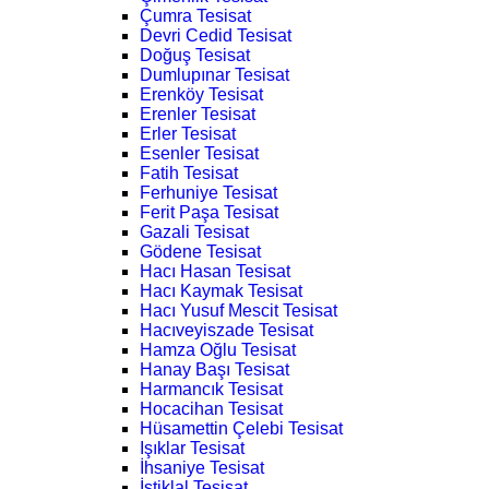
Çumra Tesisat
Devri Cedid Tesisat
Doğuş Tesisat
Dumlupınar Tesisat
Erenköy Tesisat
Erenler Tesisat
Erler Tesisat
Esenler Tesisat
Fatih Tesisat
Ferhuniye Tesisat
Ferit Paşa Tesisat
Gazali Tesisat
Gödene Tesisat
Hacı Hasan Tesisat
Hacı Kaymak Tesisat
Hacı Yusuf Mescit Tesisat
Hacıveyiszade Tesisat
Hamza Oğlu Tesisat
Hanay Başı Tesisat
Harmancık Tesisat
Hocacihan Tesisat
Hüsamettin Çelebi Tesisat
Işıklar Tesisat
İhsaniye Tesisat
İstiklal Tesisat