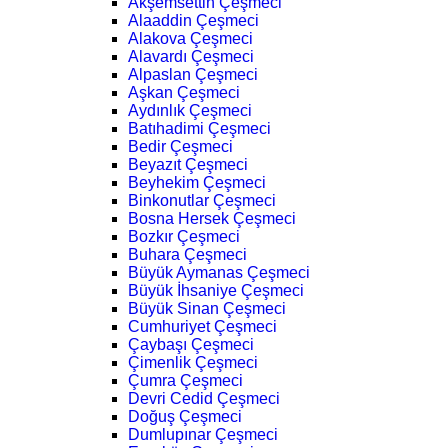
Akşemsettin Çeşmeci
Alaaddin Çeşmeci
Alakova Çeşmeci
Alavardı Çeşmeci
Alpaslan Çeşmeci
Aşkan Çeşmeci
Aydınlık Çeşmeci
Batıhadimi Çeşmeci
Bedir Çeşmeci
Beyazıt Çeşmeci
Beyhekim Çeşmeci
Binkonutlar Çeşmeci
Bosna Hersek Çeşmeci
Bozkır Çeşmeci
Buhara Çeşmeci
Büyük Aymanas Çeşmeci
Büyük İhsaniye Çeşmeci
Büyük Sinan Çeşmeci
Cumhuriyet Çeşmeci
Çaybaşı Çeşmeci
Çimenlik Çeşmeci
Çumra Çeşmeci
Devri Cedid Çeşmeci
Doğuş Çeşmeci
Dumlupınar Çeşmeci