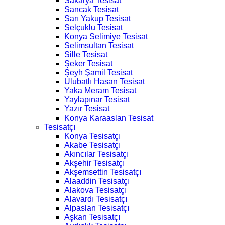
Sakarya Tesisat
Sancak Tesisat
Sarı Yakup Tesisat
Selçuklu Tesisat
Konya Selimiye Tesisat
Selimsultan Tesisat
Sille Tesisat
Şeker Tesisat
Şeyh Şamil Tesisat
Ulubatlı Hasan Tesisat
Yaka Meram Tesisat
Yaylapınar Tesisat
Yazır Tesisat
Konya Karaaslan Tesisat
Tesisatçı
Konya Tesisatçı
Akabe Tesisatçı
Akıncılar Tesisatçı
Akşehir Tesisatçı
Akşemsettin Tesisatçı
Alaaddin Tesisatçı
Alakova Tesisatçı
Alavardı Tesisatçı
Alpaslan Tesisatçı
Aşkan Tesisatçı