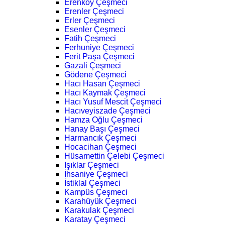
Erenköy Çeşmeci
Erenler Çeşmeci
Erler Çeşmeci
Esenler Çeşmeci
Fatih Çeşmeci
Ferhuniye Çeşmeci
Ferit Paşa Çeşmeci
Gazali Çeşmeci
Gödene Çeşmeci
Hacı Hasan Çeşmeci
Hacı Kaymak Çeşmeci
Hacı Yusuf Mescit Çeşmeci
Hacıveyiszade Çeşmeci
Hamza Oğlu Çeşmeci
Hanay Başı Çeşmeci
Harmancık Çeşmeci
Hocacihan Çeşmeci
Hüsamettin Çelebi Çeşmeci
Işıklar Çeşmeci
İhsaniye Çeşmeci
İstiklal Çeşmeci
Kampüs Çeşmeci
Karahüyük Çeşmeci
Karakulak Çeşmeci
Karatay Çeşmeci