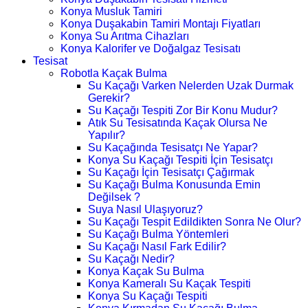
Konya Musluk Tamiri
Konya Duşakabin Tamiri Montajı Fiyatları
Konya Su Arıtma Cihazları
Konya Kalorifer ve Doğalgaz Tesisatı
Tesisat
Robotla Kaçak Bulma
Su Kaçağı Varken Nelerden Uzak Durmak
Gerekir?
Su Kaçağı Tespiti Zor Bir Konu Mudur?
Atık Su Tesisatında Kaçak Olursa Ne
Yapılır?
Su Kaçağında Tesisatçı Ne Yapar?
Konya Su Kaçağı Tespiti İçin Tesisatçı
Su Kaçağı İçin Tesisatçı Çağırmak
Su Kaçağı Bulma Konusunda Emin
Değilsek ?
Suya Nasıl Ulaşıyoruz?
Su Kaçağı Tespit Edildikten Sonra Ne Olur?
Su Kaçağı Bulma Yöntemleri
Su Kaçağı Nasıl Fark Edilir?
Su Kaçağı Nedir?
Konya Kaçak Su Bulma
Konya Kameralı Su Kaçak Tespiti
Konya Su Kaçağı Tespiti