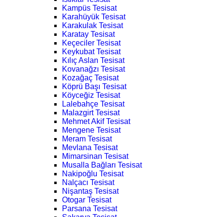
Kampüs Tesisat
Karahüyük Tesisat
Karakulak Tesisat
Karatay Tesisat
Keçeciler Tesisat
Keykubat Tesisat
Kılıç Aslan Tesisat
Kovanağzı Tesisat
Kozağaç Tesisat
Köprü Başı Tesisat
Köyceğiz Tesisat
Lalebahçe Tesisat
Malazgirt Tesisat
Mehmet Akif Tesisat
Mengene Tesisat
Meram Tesisat
Mevlana Tesisat
Mimarsinan Tesisat
Musalla Bağları Tesisat
Nakipoğlu Tesisat
Nalçacı Tesisat
Nişantaş Tesisat
Otogar Tesisat
Parsana Tesisat