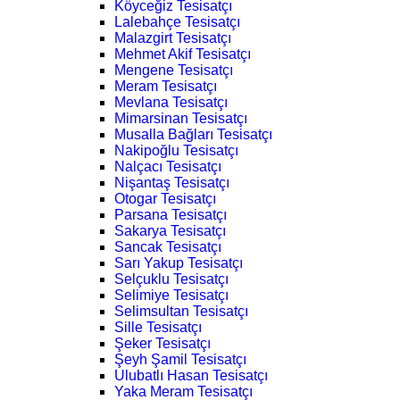
Köyceğiz Tesisatçı
Lalebahçe Tesisatçı
Malazgirt Tesisatçı
Mehmet Akif Tesisatçı
Mengene Tesisatçı
Meram Tesisatçı
Mevlana Tesisatçı
Mimarsinan Tesisatçı
Musalla Bağları Tesisatçı
Nakipoğlu Tesisatçı
Nalçacı Tesisatçı
Nişantaş Tesisatçı
Otogar Tesisatçı
Parsana Tesisatçı
Sakarya Tesisatçı
Sancak Tesisatçı
Sarı Yakup Tesisatçı
Selçuklu Tesisatçı
Selimiye Tesisatçı
Selimsultan Tesisatçı
Sille Tesisatçı
Şeker Tesisatçı
Şeyh Şamil Tesisatçı
Ulubatlı Hasan Tesisatçı
Yaka Meram Tesisatçı