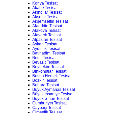
Konya Tesisat
Akabe Tesisat
Akıncılar Tesisat
Akşehir Tesisat
Akşemsettin Tesisat
Alaaddin Tesisat
Alakova Tesisat
Alavardı Tesisat
Alpaslan Tesisat
Aşkan Tesisat
Aydınlık Tesisat
Batıhadimi Tesisat
Bedir Tesisat
Beyazıt Tesisat
Beyhekim Tesisat
Binkonutlar Tesisat
Bosna Hersek Tesisat
Bozkır Tesisat
Buhara Tesisat
Büyük Aymanas Tesisat
Büyük İhsaniye Tesisat
Büyük Sinan Tesisat
Cumhuriyet Tesisat
Çaybaşı Tesisat
Çimenlik Tesisat