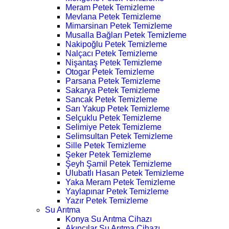
Meram Petek Temizleme
Mevlana Petek Temizleme
Mimarsinan Petek Temizleme
Musalla Bağları Petek Temizleme
Nakipoğlu Petek Temizleme
Nalçacı Petek Temizleme
Nişantaş Petek Temizleme
Otogar Petek Temizleme
Parsana Petek Temizleme
Sakarya Petek Temizleme
Sancak Petek Temizleme
Sarı Yakup Petek Temizleme
Selçuklu Petek Temizleme
Selimiye Petek Temizleme
Selimsultan Petek Temizleme
Sille Petek Temizleme
Şeker Petek Temizleme
Şeyh Şamil Petek Temizleme
Ulubatlı Hasan Petek Temizleme
Yaka Meram Petek Temizleme
Yaylapınar Petek Temizleme
Yazır Petek Temizleme
Su Arıtma
Konya Su Arıtma Cihazı
Akıncılar Su Arıtma Cihazı