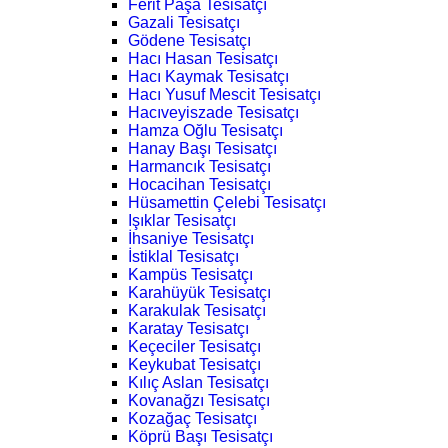
Ferit Paşa Tesisatçı
Gazali Tesisatçı
Gödene Tesisatçı
Hacı Hasan Tesisatçı
Hacı Kaymak Tesisatçı
Hacı Yusuf Mescit Tesisatçı
Hacıveyiszade Tesisatçı
Hamza Oğlu Tesisatçı
Hanay Başı Tesisatçı
Harmancık Tesisatçı
Hocacihan Tesisatçı
Hüsamettin Çelebi Tesisatçı
Işıklar Tesisatçı
İhsaniye Tesisatçı
İstiklal Tesisatçı
Kampüs Tesisatçı
Karahüyük Tesisatçı
Karakulak Tesisatçı
Karatay Tesisatçı
Keçeciler Tesisatçı
Keykubat Tesisatçı
Kılıç Aslan Tesisatçı
Kovanağzı Tesisatçı
Kozağaç Tesisatçı
Köprü Başı Tesisatçı