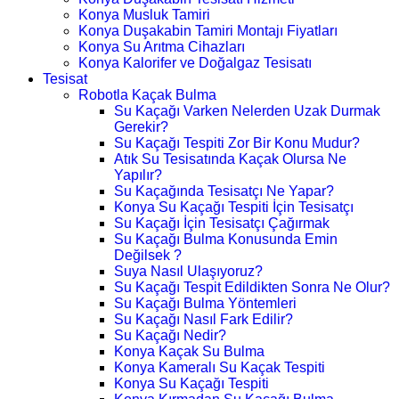
Konya Musluk Tamiri
Konya Duşakabin Tamiri Montajı Fiyatları
Konya Su Arıtma Cihazları
Konya Kalorifer ve Doğalgaz Tesisatı
Tesisat
Robotla Kaçak Bulma
Su Kaçağı Varken Nelerden Uzak Durmak
Gerekir?
Su Kaçağı Tespiti Zor Bir Konu Mudur?
Atık Su Tesisatında Kaçak Olursa Ne
Yapılır?
Su Kaçağında Tesisatçı Ne Yapar?
Konya Su Kaçağı Tespiti İçin Tesisatçı
Su Kaçağı İçin Tesisatçı Çağırmak
Su Kaçağı Bulma Konusunda Emin
Değilsek ?
Suya Nasıl Ulaşıyoruz?
Su Kaçağı Tespit Edildikten Sonra Ne Olur?
Su Kaçağı Bulma Yöntemleri
Su Kaçağı Nasıl Fark Edilir?
Su Kaçağı Nedir?
Konya Kaçak Su Bulma
Konya Kameralı Su Kaçak Tespiti
Konya Su Kaçağı Tespiti