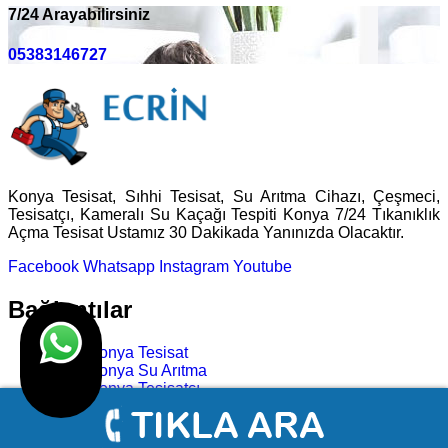
7/24 Arayabilirsiniz
05383146727
Konya Tesisat, Sıhhi Tesisat, Su Arıtma Cihazı, Çeşmeci,
Tesisatçı, Kameralı Su Kaçağı Tespiti Konya 7/24 Tıkanıklık
Açma Tesisat Ustamız 30 Dakikada Yanınızda Olacaktır.
Facebook
Whatsapp
Instagram
Youtube
Bağlantılar
Konya Tesisat
Konya Su Arıtma
Konya Tesisatçı
Konya Su Kaçağı Bulma
Konya Tıkanıklık Açma
Konya Çeşmeci