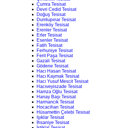
Çumra Tesisat
Devri Cedid Tesisat
Doğuş Tesisat
Dumlupınar Tesisat
Erenköy Tesisat
Erenler Tesisat
Erler Tesisat
Esenler Tesisat
Fatih Tesisat
Ferhuniye Tesisat
Ferit Paşa Tesisat
Gazali Tesisat
Gödene Tesisat
Hacı Hasan Tesisat
Hacı Kaymak Tesisat
Hacı Yusuf Mescit Tesisat
Hacıveyiszade Tesisat
Hamza Oğlu Tesisat
Hanay Başı Tesisat
Harmancık Tesisat
Hocacihan Tesisat
Hüsamettin Çelebi Tesisat
Işıklar Tesisat
İhsaniye Tesisat
İstiklal Tesisat