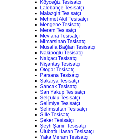
Köyceğiz Tesisatçı
Lalebahçe Tesisatçı
Malazgirt Tesisatçı
Mehmet Akif Tesisatçı
Mengene Tesisatçı
Meram Tesisatçı
Mevlana Tesisatçı
Mimarsinan Tesisatçı
Musalla Bağları Tesisatçı
Nakipoğlu Tesisatçı
Nalçacı Tesisatçı
Nişantaş Tesisatçı
Otogar Tesisatçı
Parsana Tesisatçı
Sakarya Tesisatçı
Sancak Tesisatçı
Sarı Yakup Tesisatçı
Selçuklu Tesisatçı
Selimiye Tesisatçı
Selimsultan Tesisatçı
Sille Tesisatçı
Şeker Tesisatçı
Şeyh Şamil Tesisatçı
Ulubatlı Hasan Tesisatçı
Yaka Meram Tesisatçı