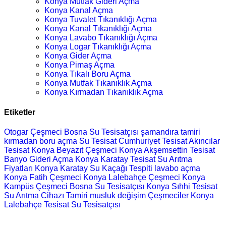
Konya Mutfak Gideri Açma
Konya Kanal Açma
Konya Tuvalet Tıkanıklığı Açma
Konya Kanal Tıkanıklığı Açma
Konya Lavabo Tıkanıklığı Açma
Konya Logar Tıkanıklığı Açma
Konya Gider Açma
Konya Pimaş Açma
Konya Tıkalı Boru Açma
Konya Mutfak Tıkanıklık Açma
Konya Kırmadan Tıkanıklık Açma
Etiketler
Otogar Çeşmeci
Bosna Su Tesisatçısı
şamandıra tamiri
kırmadan boru açma
Su Tesisat
Cumhuriyet Tesisat
Akıncılar
Tesisat
Konya Beyazıt Çeşmeci
Konya Akşemsettin Tesisat
Banyo Gideri Açma
Konya Karatay Tesisat
Su Arıtma
Fiyatları
Konya Karatay Su Kaçağı Tespiti
lavabo açma
Konya Fatih Çeşmeci
Konya Lalebahçe Çeşmeci
Konya
Kampüs Çeşmeci
Bosna Su Tesisatçısı
Konya Sıhhi Tesisat
Su Arıtma Cihazı Tamiri
musluk değişim
Çeşmeciler
Konya
Lalebahçe Tesisat
Su Tesisatçısı