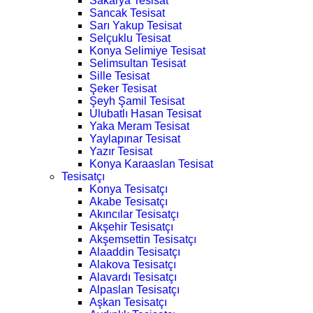
Sakarya Tesisat
Sancak Tesisat
Sarı Yakup Tesisat
Selçuklu Tesisat
Konya Selimiye Tesisat
Selimsultan Tesisat
Sille Tesisat
Şeker Tesisat
Şeyh Şamil Tesisat
Ulubatlı Hasan Tesisat
Yaka Meram Tesisat
Yaylapınar Tesisat
Yazır Tesisat
Konya Karaaslan Tesisat
Tesisatçı
Konya Tesisatçı
Akabe Tesisatçı
Akıncılar Tesisatçı
Akşehir Tesisatçı
Akşemsettin Tesisatçı
Alaaddin Tesisatçı
Alakova Tesisatçı
Alavardı Tesisatçı
Alpaslan Tesisatçı
Aşkan Tesisatçı