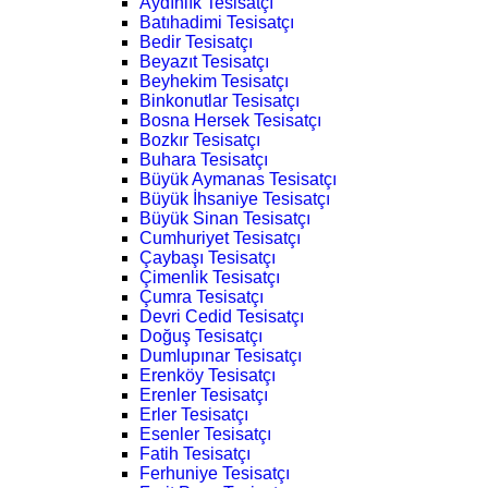
Aydınlık Tesisatçı
Batıhadimi Tesisatçı
Bedir Tesisatçı
Beyazıt Tesisatçı
Beyhekim Tesisatçı
Binkonutlar Tesisatçı
Bosna Hersek Tesisatçı
Bozkır Tesisatçı
Buhara Tesisatçı
Büyük Aymanas Tesisatçı
Büyük İhsaniye Tesisatçı
Büyük Sinan Tesisatçı
Cumhuriyet Tesisatçı
Çaybaşı Tesisatçı
Çimenlik Tesisatçı
Çumra Tesisatçı
Devri Cedid Tesisatçı
Doğuş Tesisatçı
Dumlupınar Tesisatçı
Erenköy Tesisatçı
Erenler Tesisatçı
Erler Tesisatçı
Esenler Tesisatçı
Fatih Tesisatçı
Ferhuniye Tesisatçı