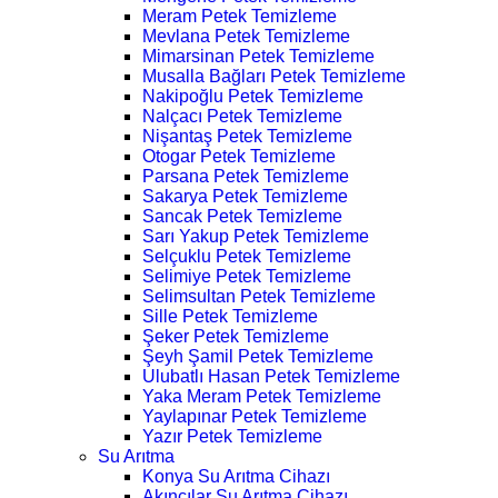
Meram Petek Temizleme
Mevlana Petek Temizleme
Mimarsinan Petek Temizleme
Musalla Bağları Petek Temizleme
Nakipoğlu Petek Temizleme
Nalçacı Petek Temizleme
Nişantaş Petek Temizleme
Otogar Petek Temizleme
Parsana Petek Temizleme
Sakarya Petek Temizleme
Sancak Petek Temizleme
Sarı Yakup Petek Temizleme
Selçuklu Petek Temizleme
Selimiye Petek Temizleme
Selimsultan Petek Temizleme
Sille Petek Temizleme
Şeker Petek Temizleme
Şeyh Şamil Petek Temizleme
Ulubatlı Hasan Petek Temizleme
Yaka Meram Petek Temizleme
Yaylapınar Petek Temizleme
Yazır Petek Temizleme
Su Arıtma
Konya Su Arıtma Cihazı
Akıncılar Su Arıtma Cihazı