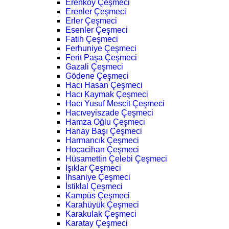
Erenköy Çeşmeci
Erenler Çeşmeci
Erler Çeşmeci
Esenler Çeşmeci
Fatih Çeşmeci
Ferhuniye Çeşmeci
Ferit Paşa Çeşmeci
Gazali Çeşmeci
Gödene Çeşmeci
Hacı Hasan Çeşmeci
Hacı Kaymak Çeşmeci
Hacı Yusuf Mescit Çeşmeci
Hacıveyiszade Çeşmeci
Hamza Oğlu Çeşmeci
Hanay Başı Çeşmeci
Harmancık Çeşmeci
Hocacihan Çeşmeci
Hüsamettin Çelebi Çeşmeci
Işıklar Çeşmeci
İhsaniye Çeşmeci
İstiklal Çeşmeci
Kampüs Çeşmeci
Karahüyük Çeşmeci
Karakulak Çeşmeci
Karatay Çeşmeci