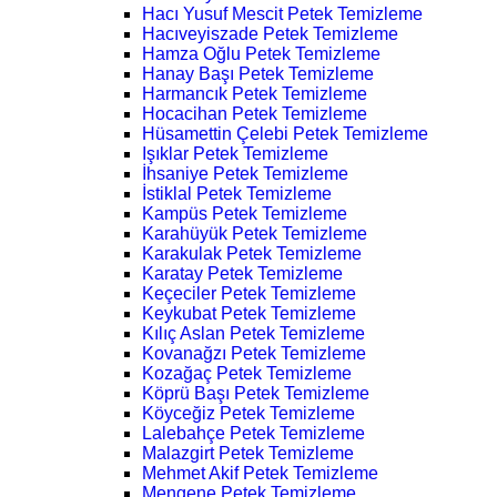
Hacı Yusuf Mescit Petek Temizleme
Hacıveyiszade Petek Temizleme
Hamza Oğlu Petek Temizleme
Hanay Başı Petek Temizleme
Harmancık Petek Temizleme
Hocacihan Petek Temizleme
Hüsamettin Çelebi Petek Temizleme
Işıklar Petek Temizleme
İhsaniye Petek Temizleme
İstiklal Petek Temizleme
Kampüs Petek Temizleme
Karahüyük Petek Temizleme
Karakulak Petek Temizleme
Karatay Petek Temizleme
Keçeciler Petek Temizleme
Keykubat Petek Temizleme
Kılıç Aslan Petek Temizleme
Kovanağzı Petek Temizleme
Kozağaç Petek Temizleme
Köprü Başı Petek Temizleme
Köyceğiz Petek Temizleme
Lalebahçe Petek Temizleme
Malazgirt Petek Temizleme
Mehmet Akif Petek Temizleme
Mengene Petek Temizleme