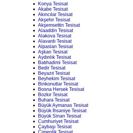
Konya Tesisat
Akabe Tesisat
Akıncılar Tesisat
Akşehir Tesisat
Akşemsettin Tesisat
Alaaddin Tesisat
Alakova Tesisat
Alavardı Tesisat
Alpaslan Tesisat
Aşkan Tesisat
Aydınlık Tesisat
Batıhadimi Tesisat
Bedir Tesisat
Beyazıt Tesisat
Beyhekim Tesisat
Binkonutlar Tesisat
Bosna Hersek Tesisat
Bozkır Tesisat
Buhara Tesisat
Büyük Aymanas Tesisat
Büyük İhsaniye Tesisat
Büyük Sinan Tesisat
Cumhuriyet Tesisat
Çaybaşı Tesisat
Çimenlik Tesisat