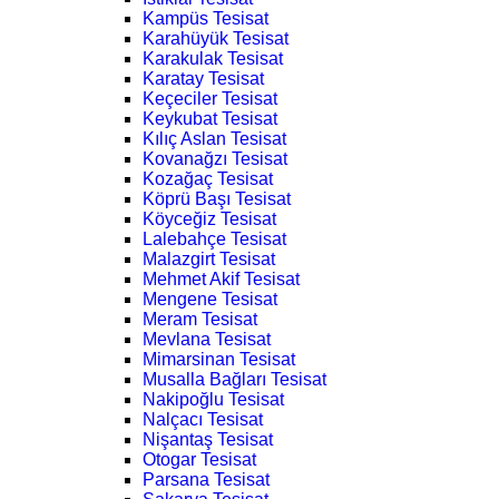
Kampüs Tesisat
Karahüyük Tesisat
Karakulak Tesisat
Karatay Tesisat
Keçeciler Tesisat
Keykubat Tesisat
Kılıç Aslan Tesisat
Kovanağzı Tesisat
Kozağaç Tesisat
Köprü Başı Tesisat
Köyceğiz Tesisat
Lalebahçe Tesisat
Malazgirt Tesisat
Mehmet Akif Tesisat
Mengene Tesisat
Meram Tesisat
Mevlana Tesisat
Mimarsinan Tesisat
Musalla Bağları Tesisat
Nakipoğlu Tesisat
Nalçacı Tesisat
Nişantaş Tesisat
Otogar Tesisat
Parsana Tesisat