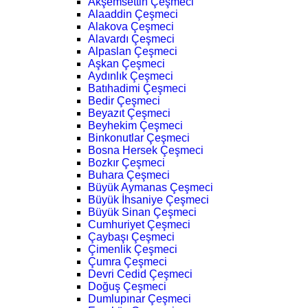
Akşemsettin Çeşmeci
Alaaddin Çeşmeci
Alakova Çeşmeci
Alavardı Çeşmeci
Alpaslan Çeşmeci
Aşkan Çeşmeci
Aydınlık Çeşmeci
Batıhadimi Çeşmeci
Bedir Çeşmeci
Beyazıt Çeşmeci
Beyhekim Çeşmeci
Binkonutlar Çeşmeci
Bosna Hersek Çeşmeci
Bozkır Çeşmeci
Buhara Çeşmeci
Büyük Aymanas Çeşmeci
Büyük İhsaniye Çeşmeci
Büyük Sinan Çeşmeci
Cumhuriyet Çeşmeci
Çaybaşı Çeşmeci
Çimenlik Çeşmeci
Çumra Çeşmeci
Devri Cedid Çeşmeci
Doğuş Çeşmeci
Dumlupınar Çeşmeci