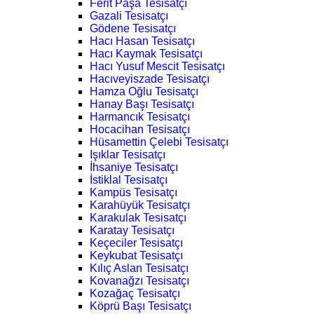
Ferit Paşa Tesisatçı
Gazali Tesisatçı
Gödene Tesisatçı
Hacı Hasan Tesisatçı
Hacı Kaymak Tesisatçı
Hacı Yusuf Mescit Tesisatçı
Hacıveyiszade Tesisatçı
Hamza Oğlu Tesisatçı
Hanay Başı Tesisatçı
Harmancık Tesisatçı
Hocacihan Tesisatçı
Hüsamettin Çelebi Tesisatçı
Işıklar Tesisatçı
İhsaniye Tesisatçı
İstiklal Tesisatçı
Kampüs Tesisatçı
Karahüyük Tesisatçı
Karakulak Tesisatçı
Karatay Tesisatçı
Keçeciler Tesisatçı
Keykubat Tesisatçı
Kılıç Aslan Tesisatçı
Kovanağzı Tesisatçı
Kozağaç Tesisatçı
Köprü Başı Tesisatçı