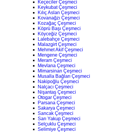
Keçeciler Çeşmeci
Keykubat Çeşmeci
Kılıç Aslan Çeşmeci
Kovanağzı Çeşmeci
Kozağaç Çeşmeci
Köprü Başı Çeşmeci
Köyceğiz Çeşmeci
Lalebahçe Çeşmeci
Malazgirt Çeşmeci
Mehmet Akif Çeşmeci
Mengene Çeşmeci
Meram Çeşmeci
Mevlana Çeşmeci
Mimarsinan Çeşmeci
Musalla Bağları Çeşmeci
Nakipoğlu Çeşmeci
Nalçacı Çeşmeci
Nişantaş Çeşmeci
Otogar Çeşmeci
Parsana Çeşmeci
Sakarya Çeşmeci
Sancak Çeşmeci
Sarı Yakup Çeşmeci
Selçuklu Çeşmeci
Selimiye Çeşmeci