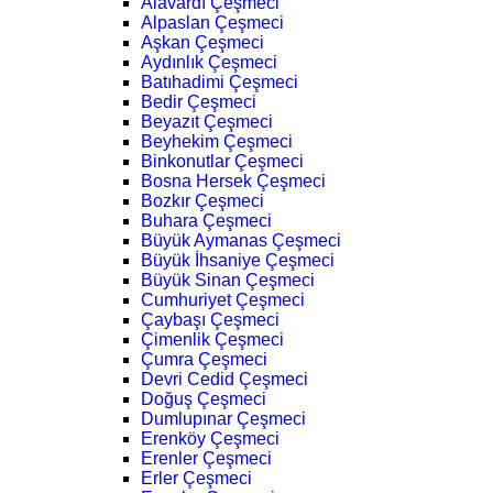
Alavardı Çeşmeci
Alpaslan Çeşmeci
Aşkan Çeşmeci
Aydınlık Çeşmeci
Batıhadimi Çeşmeci
Bedir Çeşmeci
Beyazıt Çeşmeci
Beyhekim Çeşmeci
Binkonutlar Çeşmeci
Bosna Hersek Çeşmeci
Bozkır Çeşmeci
Buhara Çeşmeci
Büyük Aymanas Çeşmeci
Büyük İhsaniye Çeşmeci
Büyük Sinan Çeşmeci
Cumhuriyet Çeşmeci
Çaybaşı Çeşmeci
Çimenlik Çeşmeci
Çumra Çeşmeci
Devri Cedid Çeşmeci
Doğuş Çeşmeci
Dumlupınar Çeşmeci
Erenköy Çeşmeci
Erenler Çeşmeci
Erler Çeşmeci