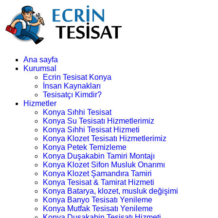
Ana sayfa
Kurumsal
Ecrin Tesisat Konya
İnsan Kaynakları
Tesisatçı Kimdir?
Hizmetler
Konya Sıhhi Tesisat
Konya Su Tesisatı Hizmetlerimiz
Konya Sıhhi Tesisat Hizmeti
Konya Klozet Tesisatı Hizmetlerimiz
Konya Petek Temizleme
Konya Duşakabin Tamiri Montajı
Konya Klozet Sifon Musluk Onarımı
Konya Klozet Şamandıra Tamiri
Konya Tesisat & Tamirat Hizmeti
Konya Batarya, klozet, musluk değişimi
Konya Banyo Tesisatı Yenileme
Konya Mutfak Tesisatı Yenileme
Konya Duşakabin Tesisatı Hizmeti