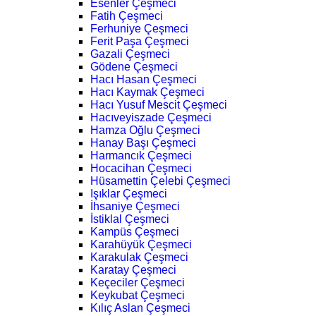
Esenler Çeşmeci
Fatih Çeşmeci
Ferhuniye Çeşmeci
Ferit Paşa Çeşmeci
Gazali Çeşmeci
Gödene Çeşmeci
Hacı Hasan Çeşmeci
Hacı Kaymak Çeşmeci
Hacı Yusuf Mescit Çeşmeci
Hacıveyiszade Çeşmeci
Hamza Oğlu Çeşmeci
Hanay Başı Çeşmeci
Harmancık Çeşmeci
Hocacihan Çeşmeci
Hüsamettin Çelebi Çeşmeci
Işıklar Çeşmeci
İhsaniye Çeşmeci
İstiklal Çeşmeci
Kampüs Çeşmeci
Karahüyük Çeşmeci
Karakulak Çeşmeci
Karatay Çeşmeci
Keçeciler Çeşmeci
Keykubat Çeşmeci
Kılıç Aslan Çeşmeci