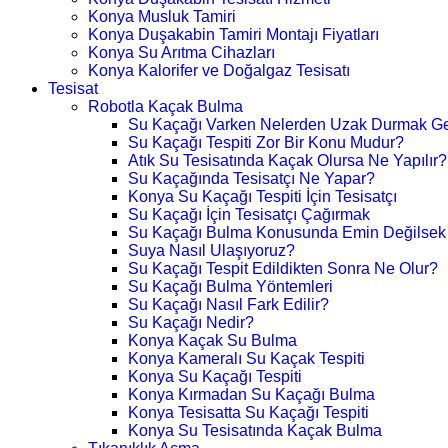
Konya Musluk Tamiri
Konya Duşakabin Tamiri Montajı Fiyatları
Konya Su Arıtma Cihazları
Konya Kalorifer ve Doğalgaz Tesisatı
Tesisat
Robotla Kaçak Bulma
Su Kaçağı Varken Nelerden Uzak Durmak Ge
Su Kaçağı Tespiti Zor Bir Konu Mudur?
Atık Su Tesisatında Kaçak Olursa Ne Yapılır?
Su Kaçağında Tesisatçı Ne Yapar?
Konya Su Kaçağı Tespiti İçin Tesisatçı
Su Kaçağı İçin Tesisatçı Çağırmak
Su Kaçağı Bulma Konusunda Emin Değilsek
Suya Nasıl Ulaşıyoruz?
Su Kaçağı Tespit Edildikten Sonra Ne Olur?
Su Kaçağı Bulma Yöntemleri
Su Kaçağı Nasıl Fark Edilir?
Su Kaçağı Nedir?
Konya Kaçak Su Bulma
Konya Kameralı Su Kaçak Tespiti
Konya Su Kaçağı Tespiti
Konya Kırmadan Su Kaçağı Bulma
Konya Tesisatta Su Kaçağı Tespiti
Konya Su Tesisatında Kaçak Bulma