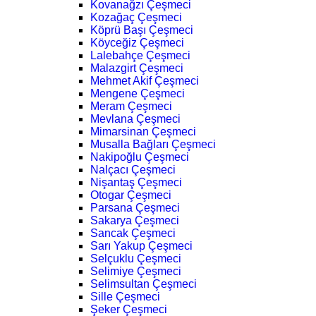
Kovanağzı Çeşmeci
Kozağaç Çeşmeci
Köprü Başı Çeşmeci
Köyceğiz Çeşmeci
Lalebahçe Çeşmeci
Malazgirt Çeşmeci
Mehmet Akif Çeşmeci
Mengene Çeşmeci
Meram Çeşmeci
Mevlana Çeşmeci
Mimarsinan Çeşmeci
Musalla Bağları Çeşmeci
Nakipoğlu Çeşmeci
Nalçacı Çeşmeci
Nişantaş Çeşmeci
Otogar Çeşmeci
Parsana Çeşmeci
Sakarya Çeşmeci
Sancak Çeşmeci
Sarı Yakup Çeşmeci
Selçuklu Çeşmeci
Selimiye Çeşmeci
Selimsultan Çeşmeci
Sille Çeşmeci
Şeker Çeşmeci