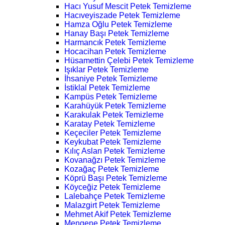
Hacı Yusuf Mescit Petek Temizleme
Hacıveyiszade Petek Temizleme
Hamza Oğlu Petek Temizleme
Hanay Başı Petek Temizleme
Harmancık Petek Temizleme
Hocacihan Petek Temizleme
Hüsamettin Çelebi Petek Temizleme
Işıklar Petek Temizleme
İhsaniye Petek Temizleme
İstiklal Petek Temizleme
Kampüs Petek Temizleme
Karahüyük Petek Temizleme
Karakulak Petek Temizleme
Karatay Petek Temizleme
Keçeciler Petek Temizleme
Keykubat Petek Temizleme
Kılıç Aslan Petek Temizleme
Kovanağzı Petek Temizleme
Kozağaç Petek Temizleme
Köprü Başı Petek Temizleme
Köyceğiz Petek Temizleme
Lalebahçe Petek Temizleme
Malazgirt Petek Temizleme
Mehmet Akif Petek Temizleme
Mengene Petek Temizleme