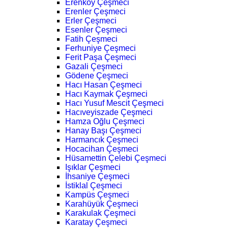
Erenköy Çeşmeci
Erenler Çeşmeci
Erler Çeşmeci
Esenler Çeşmeci
Fatih Çeşmeci
Ferhuniye Çeşmeci
Ferit Paşa Çeşmeci
Gazali Çeşmeci
Gödene Çeşmeci
Hacı Hasan Çeşmeci
Hacı Kaymak Çeşmeci
Hacı Yusuf Mescit Çeşmeci
Hacıveyiszade Çeşmeci
Hamza Oğlu Çeşmeci
Hanay Başı Çeşmeci
Harmancık Çeşmeci
Hocacihan Çeşmeci
Hüsamettin Çelebi Çeşmeci
Işıklar Çeşmeci
İhsaniye Çeşmeci
İstiklal Çeşmeci
Kampüs Çeşmeci
Karahüyük Çeşmeci
Karakulak Çeşmeci
Karatay Çeşmeci