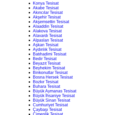
Konya Tesisat
Akabe Tesisat
Akıncılar Tesisat
Akşehir Tesisat
Akşemsettin Tesisat
Alaaddin Tesisat
Alakova Tesisat
Alavardı Tesisat
Alpaslan Tesisat
Aşkan Tesisat
Aydınlık Tesisat
Batıhadimi Tesisat
Bedir Tesisat
Beyazıt Tesisat
Beyhekim Tesisat
Binkonutlar Tesisat
Bosna Hersek Tesisat
Bozkır Tesisat
Buhara Tesisat
Büyük Aymanas Tesisat
Büyük İhsaniye Tesisat
Büyük Sinan Tesisat
Cumhuriyet Tesisat
Çaybaşı Tesisat
Çimenlik Tesisat