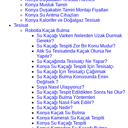
Konya Musluk Tamiri
Konya Duşakabin Tamiri Montajı Fiyatları
Konya Su Arıtma Cihazları
Konya Kalorifer ve Doğalgaz Tesisatı
Tesisat
Robotla Kaçak Bulma
Su Kaçağı Varken Nelerden Uzak Durmak
Gerekir?
Su Kaçağı Tespiti Zor Bir Konu Mudur?
Atık Su Tesisatında Kaçak Olursa Ne
Yapılır?
Su Kaçağında Tesisatçı Ne Yapar?
Konya Su Kaçağı Tespiti İçin Tesisatçı
Su Kaçağı İçin Tesisatçı Çağırmak
Su Kaçağı Bulma Konusunda Emin
Değilsek ?
Suya Nasıl Ulaşıyoruz?
Su Kaçağı Tespit Edildikten Sonra Ne Olur?
Su Kaçağı Bulma Yöntemleri
Su Kaçağı Nasıl Fark Edilir?
Su Kaçağı Nedir?
Konya Kaçak Su Bulma
Konya Kameralı Su Kaçak Tespiti
Konya Su Kaçağı Tespiti