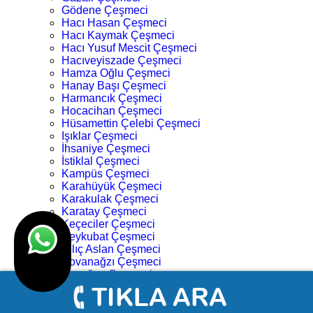
Gödene Çeşmeci
Hacı Hasan Çeşmeci
Hacı Kaymak Çeşmeci
Hacı Yusuf Mescit Çeşmeci
Hacıveyiszade Çeşmeci
Hamza Oğlu Çeşmeci
Hanay Başı Çeşmeci
Harmancık Çeşmeci
Hocacihan Çeşmeci
Hüsamettin Çelebi Çeşmeci
Işıklar Çeşmeci
İhsaniye Çeşmeci
İstiklal Çeşmeci
Kampüs Çeşmeci
Karahüyük Çeşmeci
Karakulak Çeşmeci
Karatay Çeşmeci
Keçeciler Çeşmeci
Keykubat Çeşmeci
Kılıç Aslan Çeşmeci
Kovanağzı Çeşmeci
Kozağaç Çeşmeci
Köprü Başı Çeşmeci
Köyceğiz Çeşmeci
Lalebahçe Çeşmeci