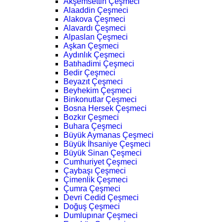
Akşemsettin Çeşmeci
Alaaddin Çeşmeci
Alakova Çeşmeci
Alavardı Çeşmeci
Alpaslan Çeşmeci
Aşkan Çeşmeci
Aydınlık Çeşmeci
Batıhadimi Çeşmeci
Bedir Çeşmeci
Beyazıt Çeşmeci
Beyhekim Çeşmeci
Binkonutlar Çeşmeci
Bosna Hersek Çeşmeci
Bozkır Çeşmeci
Buhara Çeşmeci
Büyük Aymanas Çeşmeci
Büyük İhsaniye Çeşmeci
Büyük Sinan Çeşmeci
Cumhuriyet Çeşmeci
Çaybaşı Çeşmeci
Çimenlik Çeşmeci
Çumra Çeşmeci
Devri Cedid Çeşmeci
Doğuş Çeşmeci
Dumlupınar Çeşmeci