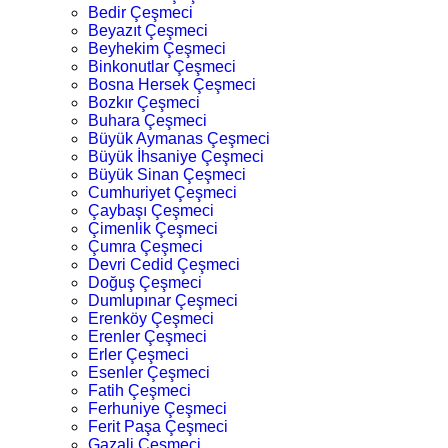
Bedir Çeşmeci
Beyazıt Çeşmeci
Beyhekim Çeşmeci
Binkonutlar Çeşmeci
Bosna Hersek Çeşmeci
Bozkır Çeşmeci
Buhara Çeşmeci
Büyük Aymanas Çeşmeci
Büyük İhsaniye Çeşmeci
Büyük Sinan Çeşmeci
Cumhuriyet Çeşmeci
Çaybaşı Çeşmeci
Çimenlik Çeşmeci
Çumra Çeşmeci
Devri Cedid Çeşmeci
Doğuş Çeşmeci
Dumlupınar Çeşmeci
Erenköy Çeşmeci
Erenler Çeşmeci
Erler Çeşmeci
Esenler Çeşmeci
Fatih Çeşmeci
Ferhuniye Çeşmeci
Ferit Paşa Çeşmeci
Gazali Çeşmeci