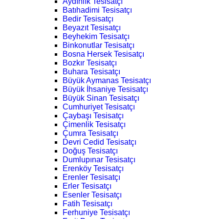
Aydınlık Tesisatçı
Batıhadimi Tesisatçı
Bedir Tesisatçı
Beyazıt Tesisatçı
Beyhekim Tesisatçı
Binkonutlar Tesisatçı
Bosna Hersek Tesisatçı
Bozkır Tesisatçı
Buhara Tesisatçı
Büyük Aymanas Tesisatçı
Büyük İhsaniye Tesisatçı
Büyük Sinan Tesisatçı
Cumhuriyet Tesisatçı
Çaybaşı Tesisatçı
Çimenlik Tesisatçı
Çumra Tesisatçı
Devri Cedid Tesisatçı
Doğuş Tesisatçı
Dumlupınar Tesisatçı
Erenköy Tesisatçı
Erenler Tesisatçı
Erler Tesisatçı
Esenler Tesisatçı
Fatih Tesisatçı
Ferhuniye Tesisatçı