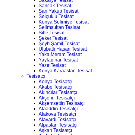
Sakarya Tesisat
Sancak Tesisat
Sarı Yakup Tesisat
Selçuklu Tesisat
Konya Selimiye Tesisat
Selimsultan Tesisat
Sille Tesisat
Şeker Tesisat
Şeyh Şamil Tesisat
Ulubatlı Hasan Tesisat
Yaka Meram Tesisat
Yaylapınar Tesisat
Yazır Tesisat
Konya Karaaslan Tesisat
Tesisatçı
Konya Tesisatçı
Akabe Tesisatçı
Akıncılar Tesisatçı
Akşehir Tesisatçı
Akşemsettin Tesisatçı
Alaaddin Tesisatçı
Alakova Tesisatçı
Alavardı Tesisatçı
Alpaslan Tesisatçı
Aşkan Tesisatçı