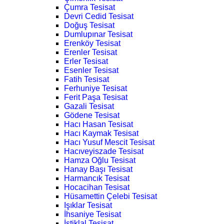
Çumra Tesisat
Devri Cedid Tesisat
Doğuş Tesisat
Dumlupınar Tesisat
Erenköy Tesisat
Erenler Tesisat
Erler Tesisat
Esenler Tesisat
Fatih Tesisat
Ferhuniye Tesisat
Ferit Paşa Tesisat
Gazali Tesisat
Gödene Tesisat
Hacı Hasan Tesisat
Hacı Kaymak Tesisat
Hacı Yusuf Mescit Tesisat
Hacıveyiszade Tesisat
Hamza Oğlu Tesisat
Hanay Başı Tesisat
Harmancık Tesisat
Hocacihan Tesisat
Hüsamettin Çelebi Tesisat
Işıklar Tesisat
İhsaniye Tesisat
İstiklal Tesisat