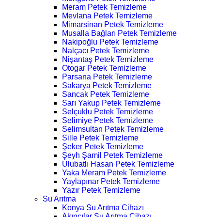
Meram Petek Temizleme
Mevlana Petek Temizleme
Mimarsinan Petek Temizleme
Musalla Bağları Petek Temizleme
Nakipoğlu Petek Temizleme
Nalçacı Petek Temizleme
Nişantaş Petek Temizleme
Otogar Petek Temizleme
Parsana Petek Temizleme
Sakarya Petek Temizleme
Sancak Petek Temizleme
Sarı Yakup Petek Temizleme
Selçuklu Petek Temizleme
Selimiye Petek Temizleme
Selimsultan Petek Temizleme
Sille Petek Temizleme
Şeker Petek Temizleme
Şeyh Şamil Petek Temizleme
Ulubatlı Hasan Petek Temizleme
Yaka Meram Petek Temizleme
Yaylapınar Petek Temizleme
Yazır Petek Temizleme
Su Arıtma
Konya Su Arıtma Cihazı
Akıncılar Su Arıtma Cihazı