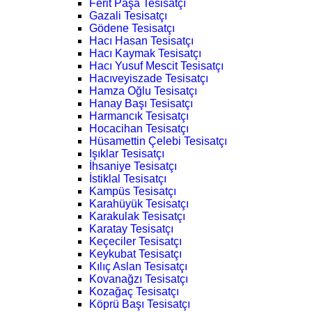
Ferit Paşa Tesisatçı
Gazali Tesisatçı
Gödene Tesisatçı
Hacı Hasan Tesisatçı
Hacı Kaymak Tesisatçı
Hacı Yusuf Mescit Tesisatçı
Hacıveyiszade Tesisatçı
Hamza Oğlu Tesisatçı
Hanay Başı Tesisatçı
Harmancık Tesisatçı
Hocacihan Tesisatçı
Hüsamettin Çelebi Tesisatçı
Işıklar Tesisatçı
İhsaniye Tesisatçı
İstiklal Tesisatçı
Kampüs Tesisatçı
Karahüyük Tesisatçı
Karakulak Tesisatçı
Karatay Tesisatçı
Keçeciler Tesisatçı
Keykubat Tesisatçı
Kılıç Aslan Tesisatçı
Kovanağzı Tesisatçı
Kozağaç Tesisatçı
Köprü Başı Tesisatçı