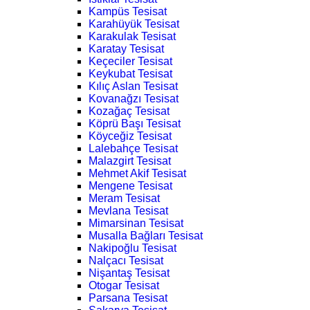
Kampüs Tesisat
Karahüyük Tesisat
Karakulak Tesisat
Karatay Tesisat
Keçeciler Tesisat
Keykubat Tesisat
Kılıç Aslan Tesisat
Kovanağzı Tesisat
Kozağaç Tesisat
Köprü Başı Tesisat
Köyceğiz Tesisat
Lalebahçe Tesisat
Malazgirt Tesisat
Mehmet Akif Tesisat
Mengene Tesisat
Meram Tesisat
Mevlana Tesisat
Mimarsinan Tesisat
Musalla Bağları Tesisat
Nakipoğlu Tesisat
Nalçacı Tesisat
Nişantaş Tesisat
Otogar Tesisat
Parsana Tesisat