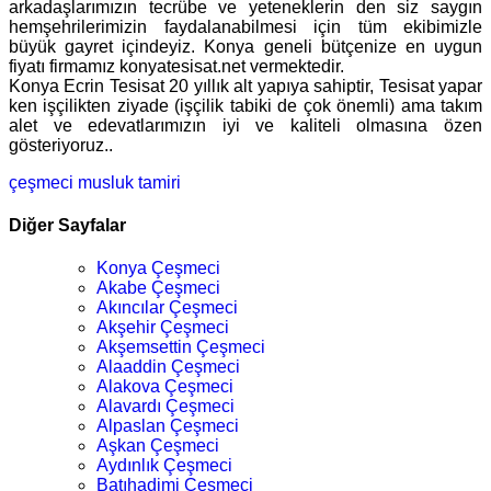
arkadaşlarımızın tecrübe ve yeteneklerin den siz saygın
hemşehrilerimizin faydalanabilmesi için tüm ekibimizle
büyük gayret içindeyiz. Konya geneli bütçenize en uygun
fiyatı firmamız konyatesisat.net vermektedir.
Konya Ecrin Tesisat 20 yıllık alt yapıya sahiptir, Tesisat yapar
ken işçilikten ziyade (işçilik tabiki de çok önemli) ama takım
alet ve edevatlarımızın iyi ve kaliteli olmasına özen
gösteriyoruz..
çeşmeci
musluk tamiri
Diğer Sayfalar
Konya Çeşmeci
Akabe Çeşmeci
Akıncılar Çeşmeci
Akşehir Çeşmeci
Akşemsettin Çeşmeci
Alaaddin Çeşmeci
Alakova Çeşmeci
Alavardı Çeşmeci
Alpaslan Çeşmeci
Aşkan Çeşmeci
Aydınlık Çeşmeci
Batıhadimi Çeşmeci