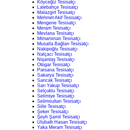
Köyceğiz Tesisatçı
Lalebahçe Tesisatçı
Malazgirt Tesisatçı
Mehmet Akif Tesisatçı
Mengene Tesisatçı
Meram Tesisatçı
Mevlana Tesisatçı
Mimarsinan Tesisatçı
Musalla Bağları Tesisatçı
Nakipoğlu Tesisatçı
Nalçacı Tesisatçı
Nişantaş Tesisatçı
Otogar Tesisatçı
Parsana Tesisatçı
Sakarya Tesisatçı
Sancak Tesisatçı
Sarı Yakup Tesisatçı
Selçuklu Tesisatçı
Selimiye Tesisatçı
Selimsultan Tesisatçı
Sille Tesisatçı
Şeker Tesisatçı
Şeyh Şamil Tesisatçı
Ulubatlı Hasan Tesisatçı
Yaka Meram Tesisatçı