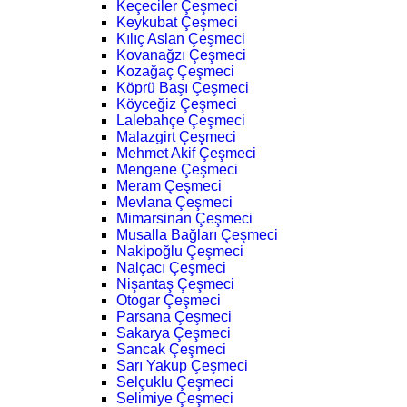
Keçeciler Çeşmeci
Keykubat Çeşmeci
Kılıç Aslan Çeşmeci
Kovanağzı Çeşmeci
Kozağaç Çeşmeci
Köprü Başı Çeşmeci
Köyceğiz Çeşmeci
Lalebahçe Çeşmeci
Malazgirt Çeşmeci
Mehmet Akif Çeşmeci
Mengene Çeşmeci
Meram Çeşmeci
Mevlana Çeşmeci
Mimarsinan Çeşmeci
Musalla Bağları Çeşmeci
Nakipoğlu Çeşmeci
Nalçacı Çeşmeci
Nişantaş Çeşmeci
Otogar Çeşmeci
Parsana Çeşmeci
Sakarya Çeşmeci
Sancak Çeşmeci
Sarı Yakup Çeşmeci
Selçuklu Çeşmeci
Selimiye Çeşmeci