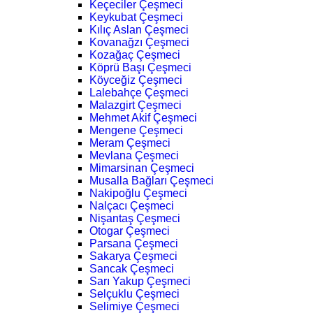
Keçeciler Çeşmeci
Keykubat Çeşmeci
Kılıç Aslan Çeşmeci
Kovanağzı Çeşmeci
Kozağaç Çeşmeci
Köprü Başı Çeşmeci
Köyceğiz Çeşmeci
Lalebahçe Çeşmeci
Malazgirt Çeşmeci
Mehmet Akif Çeşmeci
Mengene Çeşmeci
Meram Çeşmeci
Mevlana Çeşmeci
Mimarsinan Çeşmeci
Musalla Bağları Çeşmeci
Nakipoğlu Çeşmeci
Nalçacı Çeşmeci
Nişantaş Çeşmeci
Otogar Çeşmeci
Parsana Çeşmeci
Sakarya Çeşmeci
Sancak Çeşmeci
Sarı Yakup Çeşmeci
Selçuklu Çeşmeci
Selimiye Çeşmeci