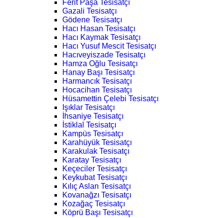
Ferit Paşa Tesisatçı
Gazali Tesisatçı
Gödene Tesisatçı
Hacı Hasan Tesisatçı
Hacı Kaymak Tesisatçı
Hacı Yusuf Mescit Tesisatçı
Hacıveyiszade Tesisatçı
Hamza Oğlu Tesisatçı
Hanay Başı Tesisatçı
Harmancık Tesisatçı
Hocacihan Tesisatçı
Hüsamettin Çelebi Tesisatçı
Işıklar Tesisatçı
İhsaniye Tesisatçı
İstiklal Tesisatçı
Kampüs Tesisatçı
Karahüyük Tesisatçı
Karakulak Tesisatçı
Karatay Tesisatçı
Keçeciler Tesisatçı
Keykubat Tesisatçı
Kılıç Aslan Tesisatçı
Kovanağzı Tesisatçı
Kozağaç Tesisatçı
Köprü Başı Tesisatçı