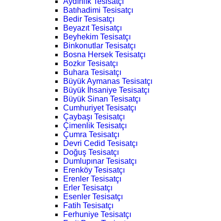
Aydınlık Tesisatçı
Batıhadimi Tesisatçı
Bedir Tesisatçı
Beyazıt Tesisatçı
Beyhekim Tesisatçı
Binkonutlar Tesisatçı
Bosna Hersek Tesisatçı
Bozkır Tesisatçı
Buhara Tesisatçı
Büyük Aymanas Tesisatçı
Büyük İhsaniye Tesisatçı
Büyük Sinan Tesisatçı
Cumhuriyet Tesisatçı
Çaybaşı Tesisatçı
Çimenlik Tesisatçı
Çumra Tesisatçı
Devri Cedid Tesisatçı
Doğuş Tesisatçı
Dumlupınar Tesisatçı
Erenköy Tesisatçı
Erenler Tesisatçı
Erler Tesisatçı
Esenler Tesisatçı
Fatih Tesisatçı
Ferhuniye Tesisatçı