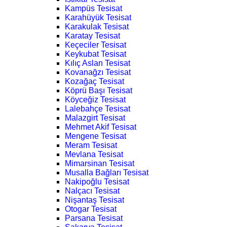
Kampüs Tesisat
Karahüyük Tesisat
Karakulak Tesisat
Karatay Tesisat
Keçeciler Tesisat
Keykubat Tesisat
Kılıç Aslan Tesisat
Kovanağzı Tesisat
Kozağaç Tesisat
Köprü Başı Tesisat
Köyceğiz Tesisat
Lalebahçe Tesisat
Malazgirt Tesisat
Mehmet Akif Tesisat
Mengene Tesisat
Meram Tesisat
Mevlana Tesisat
Mimarsinan Tesisat
Musalla Bağları Tesisat
Nakipoğlu Tesisat
Nalçacı Tesisat
Nişantaş Tesisat
Otogar Tesisat
Parsana Tesisat