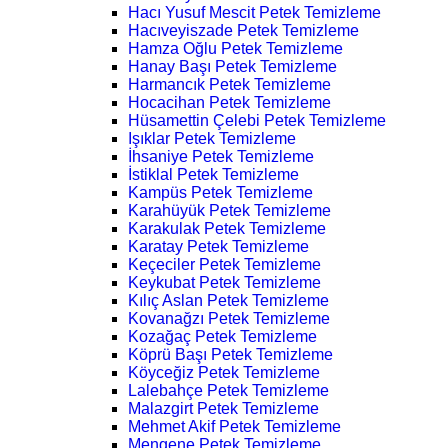
Hacı Yusuf Mescit Petek Temizleme
Hacıveyiszade Petek Temizleme
Hamza Oğlu Petek Temizleme
Hanay Başı Petek Temizleme
Harmancık Petek Temizleme
Hocacihan Petek Temizleme
Hüsamettin Çelebi Petek Temizleme
Işıklar Petek Temizleme
İhsaniye Petek Temizleme
İstiklal Petek Temizleme
Kampüs Petek Temizleme
Karahüyük Petek Temizleme
Karakulak Petek Temizleme
Karatay Petek Temizleme
Keçeciler Petek Temizleme
Keykubat Petek Temizleme
Kılıç Aslan Petek Temizleme
Kovanağzı Petek Temizleme
Kozağaç Petek Temizleme
Köprü Başı Petek Temizleme
Köyceğiz Petek Temizleme
Lalebahçe Petek Temizleme
Malazgirt Petek Temizleme
Mehmet Akif Petek Temizleme
Mengene Petek Temizleme