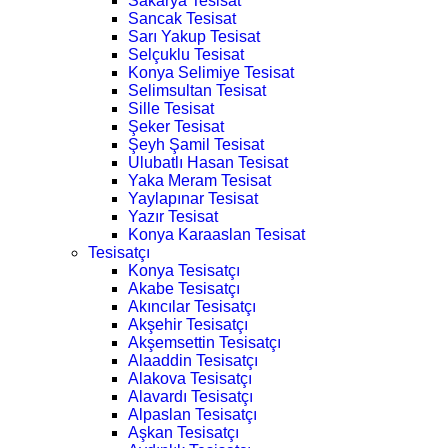
Sakarya Tesisat
Sancak Tesisat
Sarı Yakup Tesisat
Selçuklu Tesisat
Konya Selimiye Tesisat
Selimsultan Tesisat
Sille Tesisat
Şeker Tesisat
Şeyh Şamil Tesisat
Ulubatlı Hasan Tesisat
Yaka Meram Tesisat
Yaylapınar Tesisat
Yazır Tesisat
Konya Karaaslan Tesisat
Tesisatçı
Konya Tesisatçı
Akabe Tesisatçı
Akıncılar Tesisatçı
Akşehir Tesisatçı
Akşemsettin Tesisatçı
Alaaddin Tesisatçı
Alakova Tesisatçı
Alavardı Tesisatçı
Alpaslan Tesisatçı
Aşkan Tesisatçı