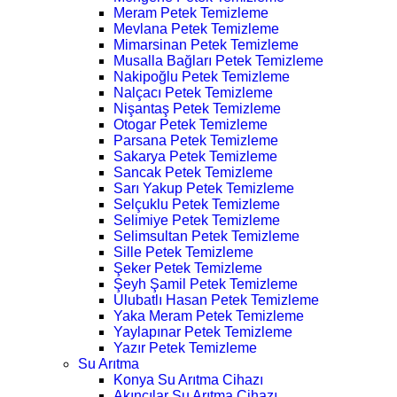
Meram Petek Temizleme
Mevlana Petek Temizleme
Mimarsinan Petek Temizleme
Musalla Bağları Petek Temizleme
Nakipoğlu Petek Temizleme
Nalçacı Petek Temizleme
Nişantaş Petek Temizleme
Otogar Petek Temizleme
Parsana Petek Temizleme
Sakarya Petek Temizleme
Sancak Petek Temizleme
Sarı Yakup Petek Temizleme
Selçuklu Petek Temizleme
Selimiye Petek Temizleme
Selimsultan Petek Temizleme
Sille Petek Temizleme
Şeker Petek Temizleme
Şeyh Şamil Petek Temizleme
Ulubatlı Hasan Petek Temizleme
Yaka Meram Petek Temizleme
Yaylapınar Petek Temizleme
Yazır Petek Temizleme
Su Arıtma
Konya Su Arıtma Cihazı
Akıncılar Su Arıtma Cihazı