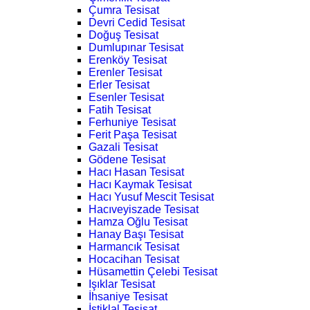
Çumra Tesisat
Devri Cedid Tesisat
Doğuş Tesisat
Dumlupınar Tesisat
Erenköy Tesisat
Erenler Tesisat
Erler Tesisat
Esenler Tesisat
Fatih Tesisat
Ferhuniye Tesisat
Ferit Paşa Tesisat
Gazali Tesisat
Gödene Tesisat
Hacı Hasan Tesisat
Hacı Kaymak Tesisat
Hacı Yusuf Mescit Tesisat
Hacıveyiszade Tesisat
Hamza Oğlu Tesisat
Hanay Başı Tesisat
Harmancık Tesisat
Hocacihan Tesisat
Hüsamettin Çelebi Tesisat
Işıklar Tesisat
İhsaniye Tesisat
İstiklal Tesisat