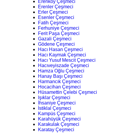
Erenköy Çeşmeci
Erenler Çeşmeci
Erler Çeşmeci
Esenler Çeşmeci
Fatih Çeşmeci
Ferhuniye Çeşmeci
Ferit Paşa Çeşmeci
Gazali Çeşmeci
Gödene Çeşmeci
Hacı Hasan Çeşmeci
Hacı Kaymak Çeşmeci
Hacı Yusuf Mescit Çeşmeci
Hacıveyiszade Çeşmeci
Hamza Oğlu Çeşmeci
Hanay Başı Çeşmeci
Harmancık Çeşmeci
Hocacihan Çeşmeci
Hüsamettin Çelebi Çeşmeci
Işıklar Çeşmeci
İhsaniye Çeşmeci
İstiklal Çeşmeci
Kampüs Çeşmeci
Karahüyük Çeşmeci
Karakulak Çeşmeci
Karatay Çeşmeci