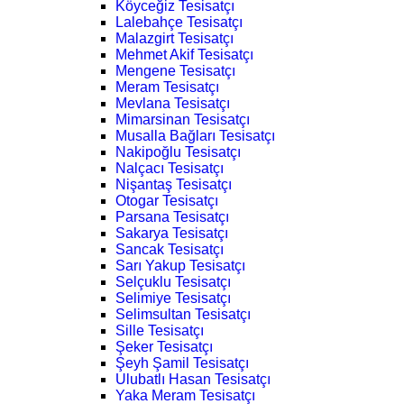
Köyceğiz Tesisatçı
Lalebahçe Tesisatçı
Malazgirt Tesisatçı
Mehmet Akif Tesisatçı
Mengene Tesisatçı
Meram Tesisatçı
Mevlana Tesisatçı
Mimarsinan Tesisatçı
Musalla Bağları Tesisatçı
Nakipoğlu Tesisatçı
Nalçacı Tesisatçı
Nişantaş Tesisatçı
Otogar Tesisatçı
Parsana Tesisatçı
Sakarya Tesisatçı
Sancak Tesisatçı
Sarı Yakup Tesisatçı
Selçuklu Tesisatçı
Selimiye Tesisatçı
Selimsultan Tesisatçı
Sille Tesisatçı
Şeker Tesisatçı
Şeyh Şamil Tesisatçı
Ulubatlı Hasan Tesisatçı
Yaka Meram Tesisatçı