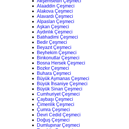
Akşemsettin Çeşmeci
Alaaddin Çeşmeci
Alakova Çeşmeci
Alavardı Çeşmeci
Alpaslan Çeşmeci
Aşkan Çeşmeci
Aydınlık Çeşmeci
Batıhadimi Çeşmeci
Bedir Çeşmeci
Beyazıt Çeşmeci
Beyhekim Çeşmeci
Binkonutlar Çeşmeci
Bosna Hersek Çeşmeci
Bozkır Çeşmeci
Buhara Çeşmeci
Büyük Aymanas Çeşmeci
Büyük İhsaniye Çeşmeci
Büyük Sinan Çeşmeci
Cumhuriyet Çeşmeci
Çaybaşı Çeşmeci
Çimenlik Çeşmeci
Çumra Çeşmeci
Devri Cedid Çeşmeci
Doğuş Çeşmeci
Dumlupınar Çeşmeci