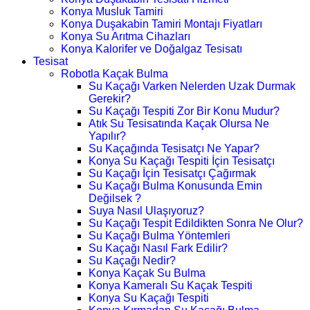
Konya Musluk Tamiri
Konya Duşakabin Tamiri Montajı Fiyatları
Konya Su Arıtma Cihazları
Konya Kalorifer ve Doğalgaz Tesisatı
Tesisat
Robotla Kaçak Bulma
Su Kaçağı Varken Nelerden Uzak Durmak
Gerekir?
Su Kaçağı Tespiti Zor Bir Konu Mudur?
Atık Su Tesisatında Kaçak Olursa Ne
Yapılır?
Su Kaçağında Tesisatçı Ne Yapar?
Konya Su Kaçağı Tespiti İçin Tesisatçı
Su Kaçağı İçin Tesisatçı Çağırmak
Su Kaçağı Bulma Konusunda Emin
Değilsek ?
Suya Nasıl Ulaşıyoruz?
Su Kaçağı Tespit Edildikten Sonra Ne Olur?
Su Kaçağı Bulma Yöntemleri
Su Kaçağı Nasıl Fark Edilir?
Su Kaçağı Nedir?
Konya Kaçak Su Bulma
Konya Kameralı Su Kaçak Tespiti
Konya Su Kaçağı Tespiti