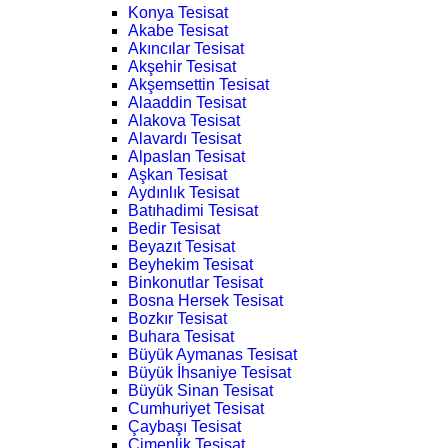
Konya Tesisat
Akabe Tesisat
Akıncılar Tesisat
Akşehir Tesisat
Akşemsettin Tesisat
Alaaddin Tesisat
Alakova Tesisat
Alavardı Tesisat
Alpaslan Tesisat
Aşkan Tesisat
Aydınlık Tesisat
Batıhadimi Tesisat
Bedir Tesisat
Beyazıt Tesisat
Beyhekim Tesisat
Binkonutlar Tesisat
Bosna Hersek Tesisat
Bozkır Tesisat
Buhara Tesisat
Büyük Aymanas Tesisat
Büyük İhsaniye Tesisat
Büyük Sinan Tesisat
Cumhuriyet Tesisat
Çaybaşı Tesisat
Çimenlik Tesisat