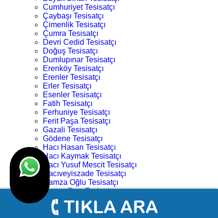
Cumhuriyet Tesisatçı
Çaybaşı Tesisatçı
Çimenlik Tesisatçı
Çumra Tesisatçı
Devri Cedid Tesisatçı
Doğuş Tesisatçı
Dumlupınar Tesisatçı
Erenköy Tesisatçı
Erenler Tesisatçı
Erler Tesisatçı
Esenler Tesisatçı
Fatih Tesisatçı
Ferhuniye Tesisatçı
Ferit Paşa Tesisatçı
Gazali Tesisatçı
Gödene Tesisatçı
Hacı Hasan Tesisatçı
Hacı Kaymak Tesisatçı
Hacı Yusuf Mescit Tesisatçı
Hacıveyiszade Tesisatçı
Hamza Oğlu Tesisatçı
Hanay Başı Tesisatçı
Harmancık Tesisatçı
Hocacihan Tesisatçı
Hüsamettin Çelebi Tesisatçı