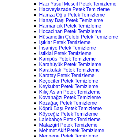
Hacı Yusuf Mescit Petek Temizleme
Hacıveyiszade Petek Temizleme
Hamza Oğlu Petek Temizleme
Hanay Başı Petek Temizleme
Harmancık Petek Temizleme
Hocacihan Petek Temizleme
Hüsamettin Çelebi Petek Temizleme
Işıklar Petek Temizleme
İhsaniye Petek Temizleme
İstiklal Petek Temizleme
Kampüs Petek Temizleme
Karahüyük Petek Temizleme
Karakulak Petek Temizleme
Karatay Petek Temizleme
Keçeciler Petek Temizleme
Keykubat Petek Temizleme
Kılıç Aslan Petek Temizleme
Kovanağzı Petek Temizleme
Kozağaç Petek Temizleme
Köprü Başı Petek Temizleme
Köyceğiz Petek Temizleme
Lalebahçe Petek Temizleme
Malazgirt Petek Temizleme
Mehmet Akif Petek Temizleme
Mengene Petek Temizleme