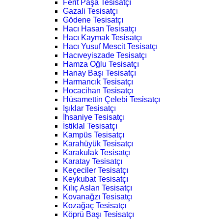
Ferit Paşa Tesisatçı
Gazali Tesisatçı
Gödene Tesisatçı
Hacı Hasan Tesisatçı
Hacı Kaymak Tesisatçı
Hacı Yusuf Mescit Tesisatçı
Hacıveyiszade Tesisatçı
Hamza Oğlu Tesisatçı
Hanay Başı Tesisatçı
Harmancık Tesisatçı
Hocacihan Tesisatçı
Hüsamettin Çelebi Tesisatçı
Işıklar Tesisatçı
İhsaniye Tesisatçı
İstiklal Tesisatçı
Kampüs Tesisatçı
Karahüyük Tesisatçı
Karakulak Tesisatçı
Karatay Tesisatçı
Keçeciler Tesisatçı
Keykubat Tesisatçı
Kılıç Aslan Tesisatçı
Kovanağzı Tesisatçı
Kozağaç Tesisatçı
Köprü Başı Tesisatçı