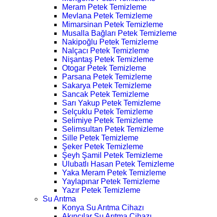
Meram Petek Temizleme
Mevlana Petek Temizleme
Mimarsinan Petek Temizleme
Musalla Bağları Petek Temizleme
Nakipoğlu Petek Temizleme
Nalçacı Petek Temizleme
Nişantaş Petek Temizleme
Otogar Petek Temizleme
Parsana Petek Temizleme
Sakarya Petek Temizleme
Sancak Petek Temizleme
Sarı Yakup Petek Temizleme
Selçuklu Petek Temizleme
Selimiye Petek Temizleme
Selimsultan Petek Temizleme
Sille Petek Temizleme
Şeker Petek Temizleme
Şeyh Şamil Petek Temizleme
Ulubatlı Hasan Petek Temizleme
Yaka Meram Petek Temizleme
Yaylapınar Petek Temizleme
Yazır Petek Temizleme
Su Arıtma
Konya Su Arıtma Cihazı
Akıncılar Su Arıtma Cihazı