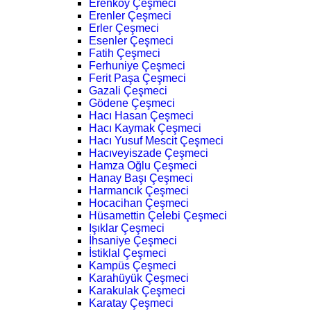
Erenköy Çeşmeci
Erenler Çeşmeci
Erler Çeşmeci
Esenler Çeşmeci
Fatih Çeşmeci
Ferhuniye Çeşmeci
Ferit Paşa Çeşmeci
Gazali Çeşmeci
Gödene Çeşmeci
Hacı Hasan Çeşmeci
Hacı Kaymak Çeşmeci
Hacı Yusuf Mescit Çeşmeci
Hacıveyiszade Çeşmeci
Hamza Oğlu Çeşmeci
Hanay Başı Çeşmeci
Harmancık Çeşmeci
Hocacihan Çeşmeci
Hüsamettin Çelebi Çeşmeci
Işıklar Çeşmeci
İhsaniye Çeşmeci
İstiklal Çeşmeci
Kampüs Çeşmeci
Karahüyük Çeşmeci
Karakulak Çeşmeci
Karatay Çeşmeci