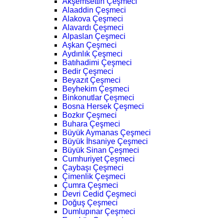
Akşemsettin Çeşmeci
Alaaddin Çeşmeci
Alakova Çeşmeci
Alavardı Çeşmeci
Alpaslan Çeşmeci
Aşkan Çeşmeci
Aydınlık Çeşmeci
Batıhadimi Çeşmeci
Bedir Çeşmeci
Beyazıt Çeşmeci
Beyhekim Çeşmeci
Binkonutlar Çeşmeci
Bosna Hersek Çeşmeci
Bozkır Çeşmeci
Buhara Çeşmeci
Büyük Aymanas Çeşmeci
Büyük İhsaniye Çeşmeci
Büyük Sinan Çeşmeci
Cumhuriyet Çeşmeci
Çaybaşı Çeşmeci
Çimenlik Çeşmeci
Çumra Çeşmeci
Devri Cedid Çeşmeci
Doğuş Çeşmeci
Dumlupınar Çeşmeci