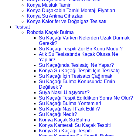
Konya Musluk Tamiri
Konya Duşakabin Tamiri Montajı Fiyatları
Konya Su Arıtma Cihazları
Konya Kalorifer ve Doğalgaz Tesisatı
Tesisat
Robotla Kaçak Bulma
Su Kaçağı Varken Nelerden Uzak Durmak
Gerekir?
Su Kaçağı Tespiti Zor Bir Konu Mudur?
Atık Su Tesisatında Kaçak Olursa Ne
Yapılır?
Su Kaçağında Tesisatçı Ne Yapar?
Konya Su Kaçağı Tespiti İçin Tesisatçı
Su Kaçağı İçin Tesisatçı Çağırmak
Su Kaçağı Bulma Konusunda Emin
Değilsek ?
Suya Nasıl Ulaşıyoruz?
Su Kaçağı Tespit Edildikten Sonra Ne Olur?
Su Kaçağı Bulma Yöntemleri
Su Kaçağı Nasıl Fark Edilir?
Su Kaçağı Nedir?
Konya Kaçak Su Bulma
Konya Kameralı Su Kaçak Tespiti
Konya Su Kaçağı Tespiti