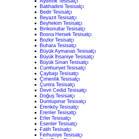
Aydınlık Tesisatçı
Batıhadimi Tesisatçı
Bedir Tesisatçı
Beyazıt Tesisatçı
Beyhekim Tesisatçı
Binkonutlar Tesisatçı
Bosna Hersek Tesisatçı
Bozkır Tesisatçı
Buhara Tesisatçı
Büyük Aymanas Tesisatçı
Büyük İhsaniye Tesisatçı
Büyük Sinan Tesisatçı
Cumhuriyet Tesisatçı
Çaybaşı Tesisatçı
Çimenlik Tesisatçı
Çumra Tesisatçı
Devri Cedid Tesisatçı
Doğuş Tesisatçı
Dumlupınar Tesisatçı
Erenköy Tesisatçı
Erenler Tesisatçı
Erler Tesisatçı
Esenler Tesisatçı
Fatih Tesisatçı
Ferhuniye Tesisatçı