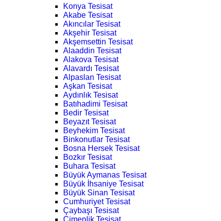
Konya Tesisat
Akabe Tesisat
Akıncılar Tesisat
Akşehir Tesisat
Akşemsettin Tesisat
Alaaddin Tesisat
Alakova Tesisat
Alavardı Tesisat
Alpaslan Tesisat
Aşkan Tesisat
Aydınlık Tesisat
Batıhadimi Tesisat
Bedir Tesisat
Beyazıt Tesisat
Beyhekim Tesisat
Binkonutlar Tesisat
Bosna Hersek Tesisat
Bozkır Tesisat
Buhara Tesisat
Büyük Aymanas Tesisat
Büyük İhsaniye Tesisat
Büyük Sinan Tesisat
Cumhuriyet Tesisat
Çaybaşı Tesisat
Çimenlik Tesisat