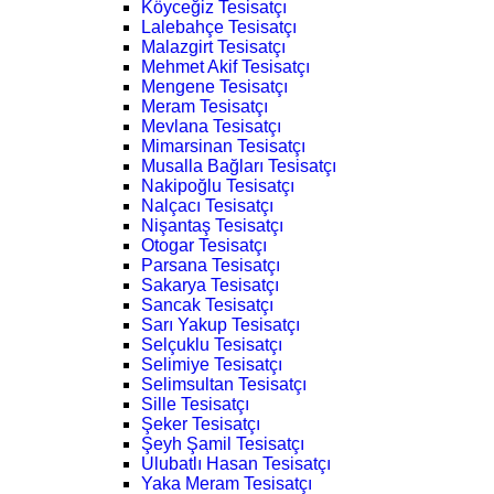
Köyceğiz Tesisatçı
Lalebahçe Tesisatçı
Malazgirt Tesisatçı
Mehmet Akif Tesisatçı
Mengene Tesisatçı
Meram Tesisatçı
Mevlana Tesisatçı
Mimarsinan Tesisatçı
Musalla Bağları Tesisatçı
Nakipoğlu Tesisatçı
Nalçacı Tesisatçı
Nişantaş Tesisatçı
Otogar Tesisatçı
Parsana Tesisatçı
Sakarya Tesisatçı
Sancak Tesisatçı
Sarı Yakup Tesisatçı
Selçuklu Tesisatçı
Selimiye Tesisatçı
Selimsultan Tesisatçı
Sille Tesisatçı
Şeker Tesisatçı
Şeyh Şamil Tesisatçı
Ulubatlı Hasan Tesisatçı
Yaka Meram Tesisatçı