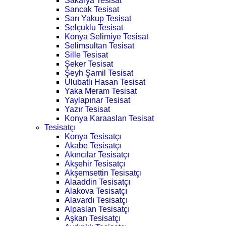
Sakarya Tesisat
Sancak Tesisat
Sarı Yakup Tesisat
Selçuklu Tesisat
Konya Selimiye Tesisat
Selimsultan Tesisat
Sille Tesisat
Şeker Tesisat
Şeyh Şamil Tesisat
Ulubatlı Hasan Tesisat
Yaka Meram Tesisat
Yaylapınar Tesisat
Yazır Tesisat
Konya Karaaslan Tesisat
Tesisatçı
Konya Tesisatçı
Akabe Tesisatçı
Akıncılar Tesisatçı
Akşehir Tesisatçı
Akşemsettin Tesisatçı
Alaaddin Tesisatçı
Alakova Tesisatçı
Alavardı Tesisatçı
Alpaslan Tesisatçı
Aşkan Tesisatçı