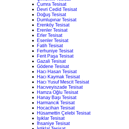
Çumra Tesisat
Devri Cedid Tesisat
Doğuş Tesisat
Dumlupınar Tesisat
Erenköy Tesisat
Erenler Tesisat
Erler Tesisat
Esenler Tesisat
Fatih Tesisat
Ferhuniye Tesisat
Ferit Paşa Tesisat
Gazali Tesisat
Gödene Tesisat
Hacı Hasan Tesisat
Hacı Kaymak Tesisat
Hacı Yusuf Mescit Tesisat
Hacıveyiszade Tesisat
Hamza Oğlu Tesisat
Hanay Başı Tesisat
Harmancık Tesisat
Hocacihan Tesisat
Hüsamettin Çelebi Tesisat
Işıklar Tesisat
İhsaniye Tesisat
İstiklal Tesisat