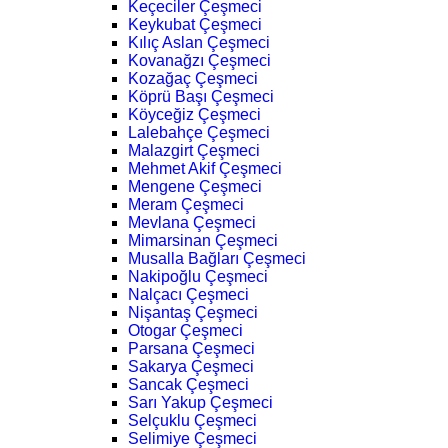
Keçeciler Çeşmeci
Keykubat Çeşmeci
Kılıç Aslan Çeşmeci
Kovanağzı Çeşmeci
Kozağaç Çeşmeci
Köprü Başı Çeşmeci
Köyceğiz Çeşmeci
Lalebahçe Çeşmeci
Malazgirt Çeşmeci
Mehmet Akif Çeşmeci
Mengene Çeşmeci
Meram Çeşmeci
Mevlana Çeşmeci
Mimarsinan Çeşmeci
Musalla Bağları Çeşmeci
Nakipoğlu Çeşmeci
Nalçacı Çeşmeci
Nişantaş Çeşmeci
Otogar Çeşmeci
Parsana Çeşmeci
Sakarya Çeşmeci
Sancak Çeşmeci
Sarı Yakup Çeşmeci
Selçuklu Çeşmeci
Selimiye Çeşmeci