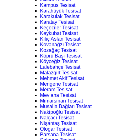
Kampüs Tesisat
Karahüyük Tesisat
Karakulak Tesisat
Karatay Tesisat
Keçeciler Tesisat
Keykubat Tesisat
Kılıç Aslan Tesisat
Kovanağzı Tesisat
Kozağaç Tesisat
Köprü Başı Tesisat
Köyceğiz Tesisat
Lalebahçe Tesisat
Malazgirt Tesisat
Mehmet Akif Tesisat
Mengene Tesisat
Meram Tesisat
Mevlana Tesisat
Mimarsinan Tesisat
Musalla Bağları Tesisat
Nakipoğlu Tesisat
Nalçacı Tesisat
Nişantaş Tesisat
Otogar Tesisat
Parsana Tesisat