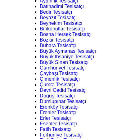
Aydınlık Tesisatçı
Batıhadimi Tesisatçı
Bedir Tesisatçı
Beyazıt Tesisatçı
Beyhekim Tesisatçı
Binkonutlar Tesisatçı
Bosna Hersek Tesisatçı
Bozkır Tesisatçı
Buhara Tesisatçı
Büyük Aymanas Tesisatçı
Büyük İhsaniye Tesisatçı
Büyük Sinan Tesisatçı
Cumhuriyet Tesisatçı
Çaybaşı Tesisatçı
Çimenlik Tesisatçı
Çumra Tesisatçı
Devri Cedid Tesisatçı
Doğuş Tesisatçı
Dumlupınar Tesisatçı
Erenköy Tesisatçı
Erenler Tesisatçı
Erler Tesisatçı
Esenler Tesisatçı
Fatih Tesisatçı
Ferhuniye Tesisatçı