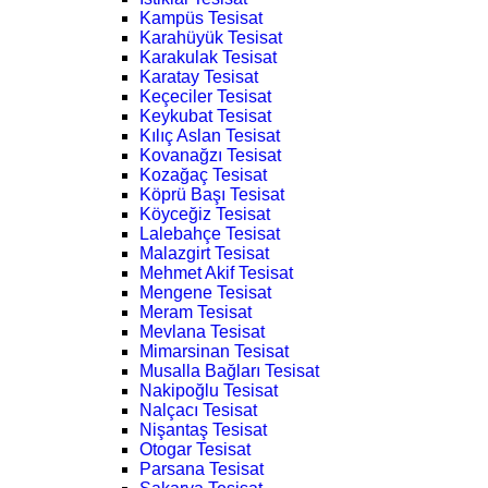
Kampüs Tesisat
Karahüyük Tesisat
Karakulak Tesisat
Karatay Tesisat
Keçeciler Tesisat
Keykubat Tesisat
Kılıç Aslan Tesisat
Kovanağzı Tesisat
Kozağaç Tesisat
Köprü Başı Tesisat
Köyceğiz Tesisat
Lalebahçe Tesisat
Malazgirt Tesisat
Mehmet Akif Tesisat
Mengene Tesisat
Meram Tesisat
Mevlana Tesisat
Mimarsinan Tesisat
Musalla Bağları Tesisat
Nakipoğlu Tesisat
Nalçacı Tesisat
Nişantaş Tesisat
Otogar Tesisat
Parsana Tesisat