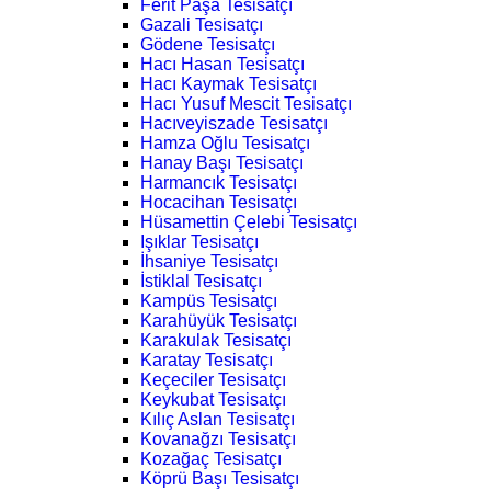
Ferit Paşa Tesisatçı
Gazali Tesisatçı
Gödene Tesisatçı
Hacı Hasan Tesisatçı
Hacı Kaymak Tesisatçı
Hacı Yusuf Mescit Tesisatçı
Hacıveyiszade Tesisatçı
Hamza Oğlu Tesisatçı
Hanay Başı Tesisatçı
Harmancık Tesisatçı
Hocacihan Tesisatçı
Hüsamettin Çelebi Tesisatçı
Işıklar Tesisatçı
İhsaniye Tesisatçı
İstiklal Tesisatçı
Kampüs Tesisatçı
Karahüyük Tesisatçı
Karakulak Tesisatçı
Karatay Tesisatçı
Keçeciler Tesisatçı
Keykubat Tesisatçı
Kılıç Aslan Tesisatçı
Kovanağzı Tesisatçı
Kozağaç Tesisatçı
Köprü Başı Tesisatçı