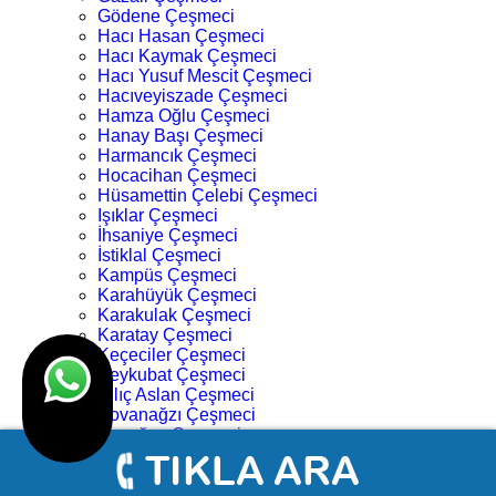
Gödene Çeşmeci
Hacı Hasan Çeşmeci
Hacı Kaymak Çeşmeci
Hacı Yusuf Mescit Çeşmeci
Hacıveyiszade Çeşmeci
Hamza Oğlu Çeşmeci
Hanay Başı Çeşmeci
Harmancık Çeşmeci
Hocacihan Çeşmeci
Hüsamettin Çelebi Çeşmeci
Işıklar Çeşmeci
İhsaniye Çeşmeci
İstiklal Çeşmeci
Kampüs Çeşmeci
Karahüyük Çeşmeci
Karakulak Çeşmeci
Karatay Çeşmeci
Keçeciler Çeşmeci
Keykubat Çeşmeci
Kılıç Aslan Çeşmeci
Kovanağzı Çeşmeci
Kozağaç Çeşmeci
Köprü Başı Çeşmeci
Köyceğiz Çeşmeci
Lalebahçe Çeşmeci