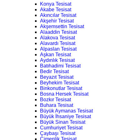
Konya Tesisat
Akabe Tesisat
Akıncılar Tesisat
Akşehir Tesisat
Akşemsettin Tesisat
Alaaddin Tesisat
Alakova Tesisat
Alavardı Tesisat
Alpaslan Tesisat
Aşkan Tesisat
Aydınlık Tesisat
Batıhadimi Tesisat
Bedir Tesisat
Beyazıt Tesisat
Beyhekim Tesisat
Binkonutlar Tesisat
Bosna Hersek Tesisat
Bozkır Tesisat
Buhara Tesisat
Büyük Aymanas Tesisat
Büyük İhsaniye Tesisat
Büyük Sinan Tesisat
Cumhuriyet Tesisat
Çaybaşı Tesisat
Çimenlik Tesisat