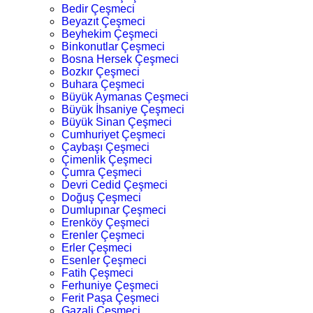
Bedir Çeşmeci
Beyazıt Çeşmeci
Beyhekim Çeşmeci
Binkonutlar Çeşmeci
Bosna Hersek Çeşmeci
Bozkır Çeşmeci
Buhara Çeşmeci
Büyük Aymanas Çeşmeci
Büyük İhsaniye Çeşmeci
Büyük Sinan Çeşmeci
Cumhuriyet Çeşmeci
Çaybaşı Çeşmeci
Çimenlik Çeşmeci
Çumra Çeşmeci
Devri Cedid Çeşmeci
Doğuş Çeşmeci
Dumlupınar Çeşmeci
Erenköy Çeşmeci
Erenler Çeşmeci
Erler Çeşmeci
Esenler Çeşmeci
Fatih Çeşmeci
Ferhuniye Çeşmeci
Ferit Paşa Çeşmeci
Gazali Çeşmeci