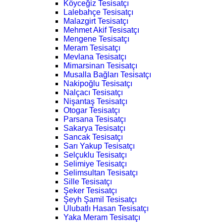
Köyceğiz Tesisatçı
Lalebahçe Tesisatçı
Malazgirt Tesisatçı
Mehmet Akif Tesisatçı
Mengene Tesisatçı
Meram Tesisatçı
Mevlana Tesisatçı
Mimarsinan Tesisatçı
Musalla Bağları Tesisatçı
Nakipoğlu Tesisatçı
Nalçacı Tesisatçı
Nişantaş Tesisatçı
Otogar Tesisatçı
Parsana Tesisatçı
Sakarya Tesisatçı
Sancak Tesisatçı
Sarı Yakup Tesisatçı
Selçuklu Tesisatçı
Selimiye Tesisatçı
Selimsultan Tesisatçı
Sille Tesisatçı
Şeker Tesisatçı
Şeyh Şamil Tesisatçı
Ulubatlı Hasan Tesisatçı
Yaka Meram Tesisatçı