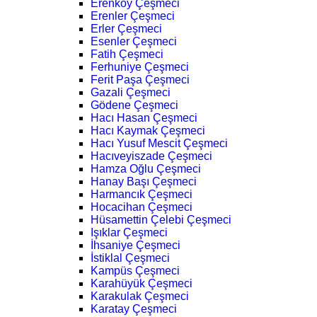
Erenköy Çeşmeci
Erenler Çeşmeci
Erler Çeşmeci
Esenler Çeşmeci
Fatih Çeşmeci
Ferhuniye Çeşmeci
Ferit Paşa Çeşmeci
Gazali Çeşmeci
Gödene Çeşmeci
Hacı Hasan Çeşmeci
Hacı Kaymak Çeşmeci
Hacı Yusuf Mescit Çeşmeci
Hacıveyiszade Çeşmeci
Hamza Oğlu Çeşmeci
Hanay Başı Çeşmeci
Harmancık Çeşmeci
Hocacihan Çeşmeci
Hüsamettin Çelebi Çeşmeci
Işıklar Çeşmeci
İhsaniye Çeşmeci
İstiklal Çeşmeci
Kampüs Çeşmeci
Karahüyük Çeşmeci
Karakulak Çeşmeci
Karatay Çeşmeci