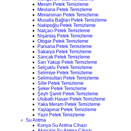
Meram Petek Temizleme
Mevlana Petek Temizleme
Mimarsinan Petek Temizleme
Musalla Bağları Petek Temizleme
Nakipoğlu Petek Temizleme
Nalçacı Petek Temizleme
Nişantaş Petek Temizleme
Otogar Petek Temizleme
Parsana Petek Temizleme
Sakarya Petek Temizleme
Sancak Petek Temizleme
Sarı Yakup Petek Temizleme
Selçuklu Petek Temizleme
Selimiye Petek Temizleme
Selimsultan Petek Temizleme
Sille Petek Temizleme
Şeker Petek Temizleme
Şeyh Şamil Petek Temizleme
Ulubatlı Hasan Petek Temizleme
Yaka Meram Petek Temizleme
Yaylapınar Petek Temizleme
Yazır Petek Temizleme
Su Arıtma
Konya Su Arıtma Cihazı
Akıncılar Su Arıtma Cihazı