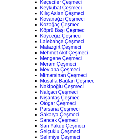
Keçeciler Çeşmeci
Keykubat Çeşmeci
Kılıç Aslan Çeşmeci
Kovanağzı Çeşmeci
Kozağaç Çeşmeci
Köprü Başı Çeşmeci
Köyceğiz Çeşmeci
Lalebahçe Çeşmeci
Malazgirt Çeşmeci
Mehmet Akif Çeşmeci
Mengene Çeşmeci
Meram Çeşmeci
Mevlana Çeşmeci
Mimarsinan Çeşmeci
Musalla Bağları Çeşmeci
Nakipoğlu Çeşmeci
Nalçacı Çeşmeci
Nişantaş Çeşmeci
Otogar Çeşmeci
Parsana Çeşmeci
Sakarya Çeşmeci
Sancak Çeşmeci
Sarı Yakup Çeşmeci
Selçuklu Çeşmeci
Selimiye Çeşmeci