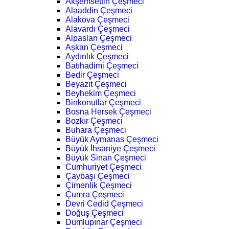
Akşemsettin Çeşmeci
Alaaddin Çeşmeci
Alakova Çeşmeci
Alavardı Çeşmeci
Alpaslan Çeşmeci
Aşkan Çeşmeci
Aydınlık Çeşmeci
Batıhadimi Çeşmeci
Bedir Çeşmeci
Beyazıt Çeşmeci
Beyhekim Çeşmeci
Binkonutlar Çeşmeci
Bosna Hersek Çeşmeci
Bozkır Çeşmeci
Buhara Çeşmeci
Büyük Aymanas Çeşmeci
Büyük İhsaniye Çeşmeci
Büyük Sinan Çeşmeci
Cumhuriyet Çeşmeci
Çaybaşı Çeşmeci
Çimenlik Çeşmeci
Çumra Çeşmeci
Devri Cedid Çeşmeci
Doğuş Çeşmeci
Dumlupınar Çeşmeci