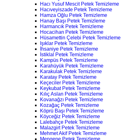
Hacı Yusuf Mescit Petek Temizleme
Hacıveyiszade Petek Temizleme
Hamza Oğlu Petek Temizleme
Hanay Başı Petek Temizleme
Harmancık Petek Temizleme
Hocacihan Petek Temizleme
Hüsamettin Çelebi Petek Temizleme
Işıklar Petek Temizleme
İhsaniye Petek Temizleme
İstiklal Petek Temizleme
Kampüs Petek Temizleme
Karahüyük Petek Temizleme
Karakulak Petek Temizleme
Karatay Petek Temizleme
Keçeciler Petek Temizleme
Keykubat Petek Temizleme
Kılıç Aslan Petek Temizleme
Kovanağzı Petek Temizleme
Kozağaç Petek Temizleme
Köprü Başı Petek Temizleme
Köyceğiz Petek Temizleme
Lalebahçe Petek Temizleme
Malazgirt Petek Temizleme
Mehmet Akif Petek Temizleme
Mengene Petek Temizleme