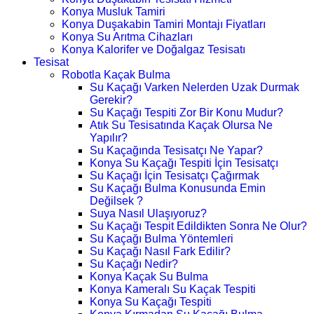
Konya Musluk Tamiri
Konya Duşakabin Tamiri Montajı Fiyatları
Konya Su Arıtma Cihazları
Konya Kalorifer ve Doğalgaz Tesisatı
Tesisat
Robotla Kaçak Bulma
Su Kaçağı Varken Nelerden Uzak Durmak
Gerekir?
Su Kaçağı Tespiti Zor Bir Konu Mudur?
Atık Su Tesisatında Kaçak Olursa Ne
Yapılır?
Su Kaçağında Tesisatçı Ne Yapar?
Konya Su Kaçağı Tespiti İçin Tesisatçı
Su Kaçağı İçin Tesisatçı Çağırmak
Su Kaçağı Bulma Konusunda Emin
Değilsek ?
Suya Nasıl Ulaşıyoruz?
Su Kaçağı Tespit Edildikten Sonra Ne Olur?
Su Kaçağı Bulma Yöntemleri
Su Kaçağı Nasıl Fark Edilir?
Su Kaçağı Nedir?
Konya Kaçak Su Bulma
Konya Kameralı Su Kaçak Tespiti
Konya Su Kaçağı Tespiti