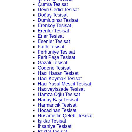
Çumra Tesisat
Devri Cedid Tesisat
Doğuş Tesisat
Dumlupınar Tesisat
Erenköy Tesisat
Erenler Tesisat
Erler Tesisat
Esenler Tesisat
Fatih Tesisat
Ferhuniye Tesisat
Ferit Paşa Tesisat
Gazali Tesisat
Gödene Tesisat
Hacı Hasan Tesisat
Hacı Kaymak Tesisat
Hacı Yusuf Mescit Tesisat
Hacıveyiszade Tesisat
Hamza Oğlu Tesisat
Hanay Başı Tesisat
Harmancık Tesisat
Hocacihan Tesisat
Hüsamettin Çelebi Tesisat
Işıklar Tesisat
İhsaniye Tesisat
İstiklal Tesisat