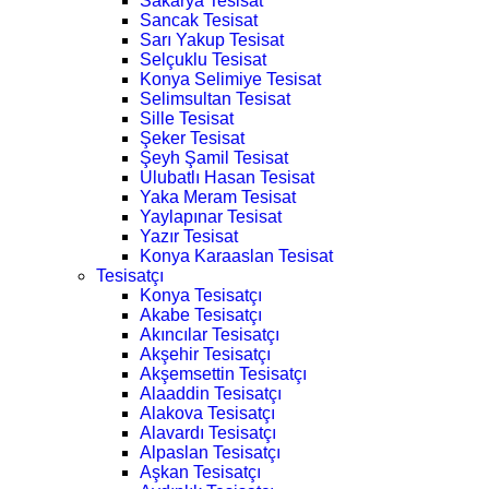
Sakarya Tesisat
Sancak Tesisat
Sarı Yakup Tesisat
Selçuklu Tesisat
Konya Selimiye Tesisat
Selimsultan Tesisat
Sille Tesisat
Şeker Tesisat
Şeyh Şamil Tesisat
Ulubatlı Hasan Tesisat
Yaka Meram Tesisat
Yaylapınar Tesisat
Yazır Tesisat
Konya Karaaslan Tesisat
Tesisatçı
Konya Tesisatçı
Akabe Tesisatçı
Akıncılar Tesisatçı
Akşehir Tesisatçı
Akşemsettin Tesisatçı
Alaaddin Tesisatçı
Alakova Tesisatçı
Alavardı Tesisatçı
Alpaslan Tesisatçı
Aşkan Tesisatçı