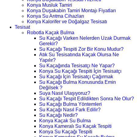
Konya Musluk Tamiri
Konya Duşakabin Tamiri Montajı Fiyatları
Konya Su Arıtma Cihazları
Konya Kalorifer ve Doğalgaz Tesisatı
Tesisat
Robotla Kaçak Bulma
Su Kaçağı Varken Nelerden Uzak Durmak
Gerekir?
Su Kaçağı Tespiti Zor Bir Konu Mudur?
Atık Su Tesisatında Kaçak Olursa Ne
Yapılır?
Su Kaçağında Tesisatçı Ne Yapar?
Konya Su Kaçağı Tespiti İçin Tesisatçı
Su Kaçağı İçin Tesisatçı Çağırmak
Su Kaçağı Bulma Konusunda Emin
Değilsek ?
Suya Nasıl Ulaşıyoruz?
Su Kaçağı Tespit Edildikten Sonra Ne Olur?
Su Kaçağı Bulma Yöntemleri
Su Kaçağı Nasıl Fark Edilir?
Su Kaçağı Nedir?
Konya Kaçak Su Bulma
Konya Kameralı Su Kaçak Tespiti
Konya Su Kaçağı Tespiti