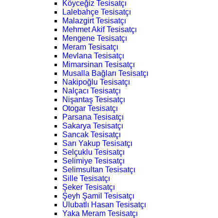
Köyceğiz Tesisatçı
Lalebahçe Tesisatçı
Malazgirt Tesisatçı
Mehmet Akif Tesisatçı
Mengene Tesisatçı
Meram Tesisatçı
Mevlana Tesisatçı
Mimarsinan Tesisatçı
Musalla Bağları Tesisatçı
Nakipoğlu Tesisatçı
Nalçacı Tesisatçı
Nişantaş Tesisatçı
Otogar Tesisatçı
Parsana Tesisatçı
Sakarya Tesisatçı
Sancak Tesisatçı
Sarı Yakup Tesisatçı
Selçuklu Tesisatçı
Selimiye Tesisatçı
Selimsultan Tesisatçı
Sille Tesisatçı
Şeker Tesisatçı
Şeyh Şamil Tesisatçı
Ulubatlı Hasan Tesisatçı
Yaka Meram Tesisatçı