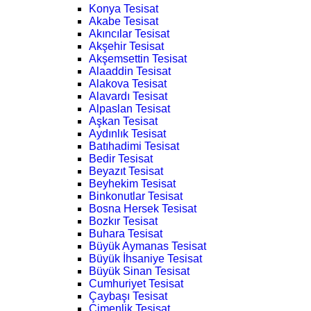
Konya Tesisat
Akabe Tesisat
Akıncılar Tesisat
Akşehir Tesisat
Akşemsettin Tesisat
Alaaddin Tesisat
Alakova Tesisat
Alavardı Tesisat
Alpaslan Tesisat
Aşkan Tesisat
Aydınlık Tesisat
Batıhadimi Tesisat
Bedir Tesisat
Beyazıt Tesisat
Beyhekim Tesisat
Binkonutlar Tesisat
Bosna Hersek Tesisat
Bozkır Tesisat
Buhara Tesisat
Büyük Aymanas Tesisat
Büyük İhsaniye Tesisat
Büyük Sinan Tesisat
Cumhuriyet Tesisat
Çaybaşı Tesisat
Çimenlik Tesisat