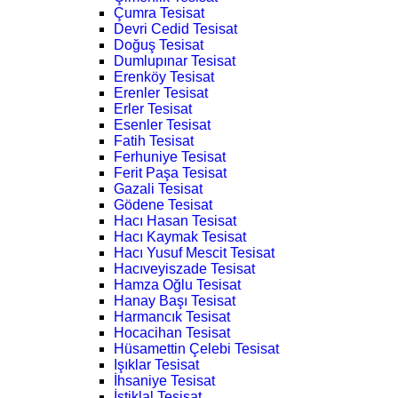
Çumra Tesisat
Devri Cedid Tesisat
Doğuş Tesisat
Dumlupınar Tesisat
Erenköy Tesisat
Erenler Tesisat
Erler Tesisat
Esenler Tesisat
Fatih Tesisat
Ferhuniye Tesisat
Ferit Paşa Tesisat
Gazali Tesisat
Gödene Tesisat
Hacı Hasan Tesisat
Hacı Kaymak Tesisat
Hacı Yusuf Mescit Tesisat
Hacıveyiszade Tesisat
Hamza Oğlu Tesisat
Hanay Başı Tesisat
Harmancık Tesisat
Hocacihan Tesisat
Hüsamettin Çelebi Tesisat
Işıklar Tesisat
İhsaniye Tesisat
İstiklal Tesisat