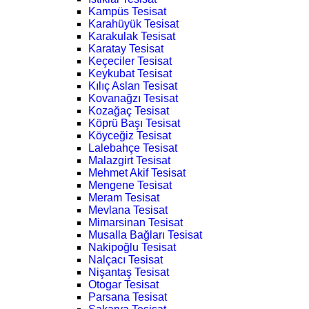
Kampüs Tesisat
Karahüyük Tesisat
Karakulak Tesisat
Karatay Tesisat
Keçeciler Tesisat
Keykubat Tesisat
Kılıç Aslan Tesisat
Kovanağzı Tesisat
Kozağaç Tesisat
Köprü Başı Tesisat
Köyceğiz Tesisat
Lalebahçe Tesisat
Malazgirt Tesisat
Mehmet Akif Tesisat
Mengene Tesisat
Meram Tesisat
Mevlana Tesisat
Mimarsinan Tesisat
Musalla Bağları Tesisat
Nakipoğlu Tesisat
Nalçacı Tesisat
Nişantaş Tesisat
Otogar Tesisat
Parsana Tesisat