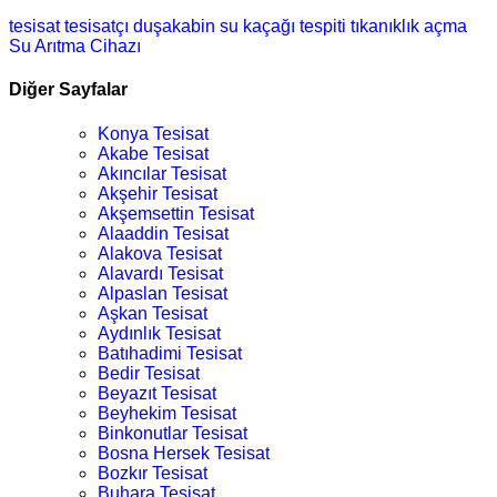
tesisat
tesisatçı
duşakabin
su kaçağı tespiti
tıkanıklık açma
Su Arıtma Cihazı
Diğer Sayfalar
Konya Tesisat
Akabe Tesisat
Akıncılar Tesisat
Akşehir Tesisat
Akşemsettin Tesisat
Alaaddin Tesisat
Alakova Tesisat
Alavardı Tesisat
Alpaslan Tesisat
Aşkan Tesisat
Aydınlık Tesisat
Batıhadimi Tesisat
Bedir Tesisat
Beyazıt Tesisat
Beyhekim Tesisat
Binkonutlar Tesisat
Bosna Hersek Tesisat
Bozkır Tesisat
Buhara Tesisat