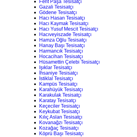
Ferit Paşa Tesisatçı
Gazali Tesisatçı
Gödene Tesisatçı
Hacı Hasan Tesisatçı
Hacı Kaymak Tesisatçı
Hacı Yusuf Mescit Tesisatçı
Hacıveyiszade Tesisatçı
Hamza Oğlu Tesisatçı
Hanay Başı Tesisatçı
Harmancık Tesisatçı
Hocacihan Tesisatçı
Hüsamettin Çelebi Tesisatçı
Işıklar Tesisatçı
İhsaniye Tesisatçı
İstiklal Tesisatçı
Kampüs Tesisatçı
Karahüyük Tesisatçı
Karakulak Tesisatçı
Karatay Tesisatçı
Keçeciler Tesisatçı
Keykubat Tesisatçı
Kılıç Aslan Tesisatçı
Kovanağzı Tesisatçı
Kozağaç Tesisatçı
Köprü Başı Tesisatçı