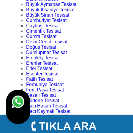
Büyük Aymanas Tesisat
Büyük İhsaniye Tesisat
Büyük Sinan Tesisat
Cumhuriyet Tesisat
Çaybaşı Tesisat
Çimenlik Tesisat
Çumra Tesisat
Devri Cedid Tesisat
Doğuş Tesisat
Dumlupınar Tesisat
Erenköy Tesisat
Erenler Tesisat
Erler Tesisat
Esenler Tesisat
Fatih Tesisat
Ferhuniye Tesisat
Ferit Paşa Tesisat
Gazali Tesisat
Gödene Tesisat
Hacı Hasan Tesisat
Hacı Kaymak Tesisat
Hacı Yusuf Mescit Tesisat
Hacıveyiszade Tesisat
Hamza Oğlu Tesisat
Hanay Başı Tesisat