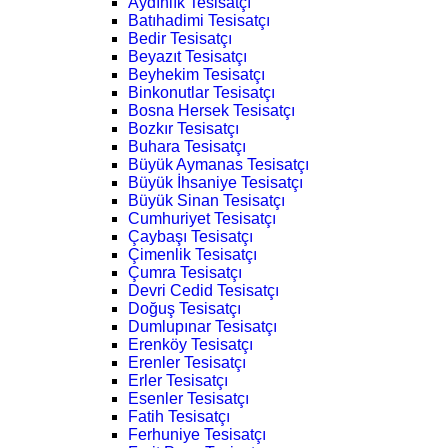
Aydınlık Tesisatçı
Batıhadimi Tesisatçı
Bedir Tesisatçı
Beyazıt Tesisatçı
Beyhekim Tesisatçı
Binkonutlar Tesisatçı
Bosna Hersek Tesisatçı
Bozkır Tesisatçı
Buhara Tesisatçı
Büyük Aymanas Tesisatçı
Büyük İhsaniye Tesisatçı
Büyük Sinan Tesisatçı
Cumhuriyet Tesisatçı
Çaybaşı Tesisatçı
Çimenlik Tesisatçı
Çumra Tesisatçı
Devri Cedid Tesisatçı
Doğuş Tesisatçı
Dumlupınar Tesisatçı
Erenköy Tesisatçı
Erenler Tesisatçı
Erler Tesisatçı
Esenler Tesisatçı
Fatih Tesisatçı
Ferhuniye Tesisatçı