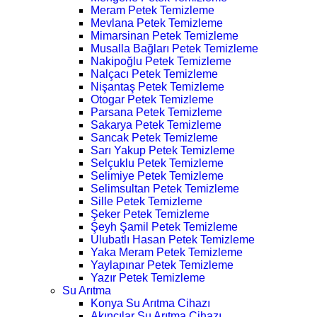
Meram Petek Temizleme
Mevlana Petek Temizleme
Mimarsinan Petek Temizleme
Musalla Bağları Petek Temizleme
Nakipoğlu Petek Temizleme
Nalçacı Petek Temizleme
Nişantaş Petek Temizleme
Otogar Petek Temizleme
Parsana Petek Temizleme
Sakarya Petek Temizleme
Sancak Petek Temizleme
Sarı Yakup Petek Temizleme
Selçuklu Petek Temizleme
Selimiye Petek Temizleme
Selimsultan Petek Temizleme
Sille Petek Temizleme
Şeker Petek Temizleme
Şeyh Şamil Petek Temizleme
Ulubatlı Hasan Petek Temizleme
Yaka Meram Petek Temizleme
Yaylapınar Petek Temizleme
Yazır Petek Temizleme
Su Arıtma
Konya Su Arıtma Cihazı
Akıncılar Su Arıtma Cihazı