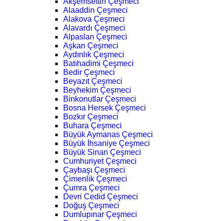
Akşemsettin Çeşmeci
Alaaddin Çeşmeci
Alakova Çeşmeci
Alavardı Çeşmeci
Alpaslan Çeşmeci
Aşkan Çeşmeci
Aydınlık Çeşmeci
Batıhadimi Çeşmeci
Bedir Çeşmeci
Beyazıt Çeşmeci
Beyhekim Çeşmeci
Binkonutlar Çeşmeci
Bosna Hersek Çeşmeci
Bozkır Çeşmeci
Buhara Çeşmeci
Büyük Aymanas Çeşmeci
Büyük İhsaniye Çeşmeci
Büyük Sinan Çeşmeci
Cumhuriyet Çeşmeci
Çaybaşı Çeşmeci
Çimenlik Çeşmeci
Çumra Çeşmeci
Devri Cedid Çeşmeci
Doğuş Çeşmeci
Dumlupınar Çeşmeci