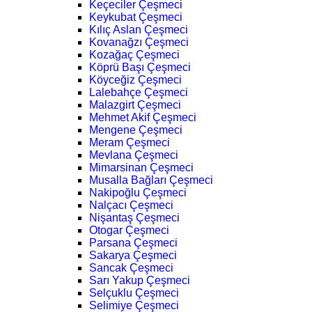
Keçeciler Çeşmeci
Keykubat Çeşmeci
Kılıç Aslan Çeşmeci
Kovanağzı Çeşmeci
Kozağaç Çeşmeci
Köprü Başı Çeşmeci
Köyceğiz Çeşmeci
Lalebahçe Çeşmeci
Malazgirt Çeşmeci
Mehmet Akif Çeşmeci
Mengene Çeşmeci
Meram Çeşmeci
Mevlana Çeşmeci
Mimarsinan Çeşmeci
Musalla Bağları Çeşmeci
Nakipoğlu Çeşmeci
Nalçacı Çeşmeci
Nişantaş Çeşmeci
Otogar Çeşmeci
Parsana Çeşmeci
Sakarya Çeşmeci
Sancak Çeşmeci
Sarı Yakup Çeşmeci
Selçuklu Çeşmeci
Selimiye Çeşmeci