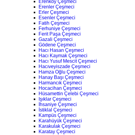
Erenköy Çeşmeci
Erenler Çeşmeci
Erler Çeşmeci
Esenler Çeşmeci
Fatih Çeşmeci
Ferhuniye Çeşmeci
Ferit Paşa Çeşmeci
Gazali Çeşmeci
Gödene Çeşmeci
Hacı Hasan Çeşmeci
Hacı Kaymak Çeşmeci
Hacı Yusuf Mescit Çeşmeci
Hacıveyiszade Çeşmeci
Hamza Oğlu Çeşmeci
Hanay Başı Çeşmeci
Harmancık Çeşmeci
Hocacihan Çeşmeci
Hüsamettin Çelebi Çeşmeci
Işıklar Çeşmeci
İhsaniye Çeşmeci
İstiklal Çeşmeci
Kampüs Çeşmeci
Karahüyük Çeşmeci
Karakulak Çeşmeci
Karatay Çeşmeci