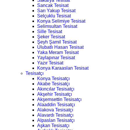
Sakarya Tesisat
Sancak Tesisat
Sarı Yakup Tesisat
Selçuklu Tesisat
Konya Selimiye Tesisat
Selimsultan Tesisat
Sille Tesisat
Şeker Tesisat
Şeyh Şamil Tesisat
Ulubatlı Hasan Tesisat
Yaka Meram Tesisat
Yaylapınar Tesisat
Yazır Tesisat
Konya Karaaslan Tesisat
Tesisatçı
Konya Tesisatçı
Akabe Tesisatçı
Akıncılar Tesisatçı
Akşehir Tesisatçı
Akşemsettin Tesisatçı
Alaaddin Tesisatçı
Alakova Tesisatçı
Alavardı Tesisatçı
Alpaslan Tesisatçı
Aşkan Tesisatçı