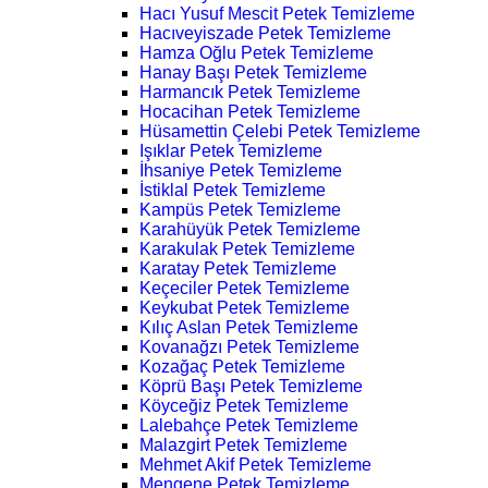
Hacı Yusuf Mescit Petek Temizleme
Hacıveyiszade Petek Temizleme
Hamza Oğlu Petek Temizleme
Hanay Başı Petek Temizleme
Harmancık Petek Temizleme
Hocacihan Petek Temizleme
Hüsamettin Çelebi Petek Temizleme
Işıklar Petek Temizleme
İhsaniye Petek Temizleme
İstiklal Petek Temizleme
Kampüs Petek Temizleme
Karahüyük Petek Temizleme
Karakulak Petek Temizleme
Karatay Petek Temizleme
Keçeciler Petek Temizleme
Keykubat Petek Temizleme
Kılıç Aslan Petek Temizleme
Kovanağzı Petek Temizleme
Kozağaç Petek Temizleme
Köprü Başı Petek Temizleme
Köyceğiz Petek Temizleme
Lalebahçe Petek Temizleme
Malazgirt Petek Temizleme
Mehmet Akif Petek Temizleme
Mengene Petek Temizleme