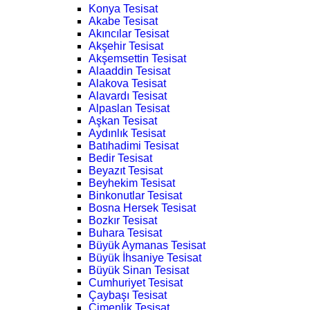
Konya Tesisat
Akabe Tesisat
Akıncılar Tesisat
Akşehir Tesisat
Akşemsettin Tesisat
Alaaddin Tesisat
Alakova Tesisat
Alavardı Tesisat
Alpaslan Tesisat
Aşkan Tesisat
Aydınlık Tesisat
Batıhadimi Tesisat
Bedir Tesisat
Beyazıt Tesisat
Beyhekim Tesisat
Binkonutlar Tesisat
Bosna Hersek Tesisat
Bozkır Tesisat
Buhara Tesisat
Büyük Aymanas Tesisat
Büyük İhsaniye Tesisat
Büyük Sinan Tesisat
Cumhuriyet Tesisat
Çaybaşı Tesisat
Çimenlik Tesisat