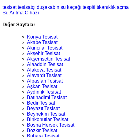
tesisat
tesisatçı
duşakabin
su kaçağı tespiti
tıkanıklık açma
Su Arıtma Cihazı
Diğer Sayfalar
Konya Tesisat
Akabe Tesisat
Akıncılar Tesisat
Akşehir Tesisat
Akşemsettin Tesisat
Alaaddin Tesisat
Alakova Tesisat
Alavardı Tesisat
Alpaslan Tesisat
Aşkan Tesisat
Aydınlık Tesisat
Batıhadimi Tesisat
Bedir Tesisat
Beyazıt Tesisat
Beyhekim Tesisat
Binkonutlar Tesisat
Bosna Hersek Tesisat
Bozkır Tesisat
Buhara Tesisat