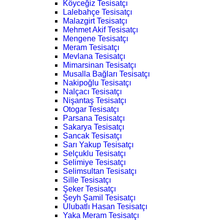
Köyceğiz Tesisatçı
Lalebahçe Tesisatçı
Malazgirt Tesisatçı
Mehmet Akif Tesisatçı
Mengene Tesisatçı
Meram Tesisatçı
Mevlana Tesisatçı
Mimarsinan Tesisatçı
Musalla Bağları Tesisatçı
Nakipoğlu Tesisatçı
Nalçacı Tesisatçı
Nişantaş Tesisatçı
Otogar Tesisatçı
Parsana Tesisatçı
Sakarya Tesisatçı
Sancak Tesisatçı
Sarı Yakup Tesisatçı
Selçuklu Tesisatçı
Selimiye Tesisatçı
Selimsultan Tesisatçı
Sille Tesisatçı
Şeker Tesisatçı
Şeyh Şamil Tesisatçı
Ulubatlı Hasan Tesisatçı
Yaka Meram Tesisatçı