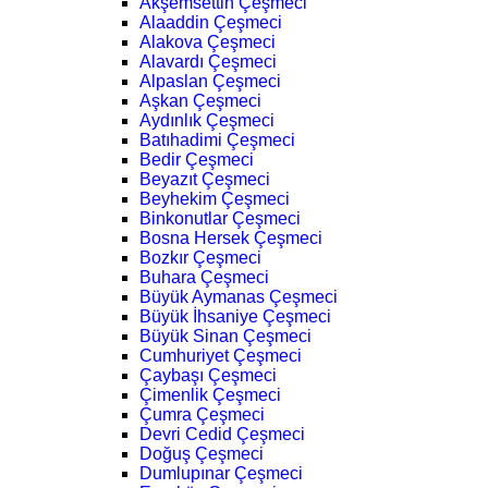
Akşemsettin Çeşmeci
Alaaddin Çeşmeci
Alakova Çeşmeci
Alavardı Çeşmeci
Alpaslan Çeşmeci
Aşkan Çeşmeci
Aydınlık Çeşmeci
Batıhadimi Çeşmeci
Bedir Çeşmeci
Beyazıt Çeşmeci
Beyhekim Çeşmeci
Binkonutlar Çeşmeci
Bosna Hersek Çeşmeci
Bozkır Çeşmeci
Buhara Çeşmeci
Büyük Aymanas Çeşmeci
Büyük İhsaniye Çeşmeci
Büyük Sinan Çeşmeci
Cumhuriyet Çeşmeci
Çaybaşı Çeşmeci
Çimenlik Çeşmeci
Çumra Çeşmeci
Devri Cedid Çeşmeci
Doğuş Çeşmeci
Dumlupınar Çeşmeci