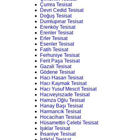
Çumra Tesisat
Devri Cedid Tesisat
Doğuş Tesisat
Dumlupınar Tesisat
Erenköy Tesisat
Erenler Tesisat
Erler Tesisat
Esenler Tesisat
Fatih Tesisat
Ferhuniye Tesisat
Ferit Paşa Tesisat
Gazali Tesisat
Gödene Tesisat
Hacı Hasan Tesisat
Hacı Kaymak Tesisat
Hacı Yusuf Mescit Tesisat
Hacıveyiszade Tesisat
Hamza Oğlu Tesisat
Hanay Başı Tesisat
Harmancık Tesisat
Hocacihan Tesisat
Hüsamettin Çelebi Tesisat
Işıklar Tesisat
İhsaniye Tesisat
İstiklal Tesisat