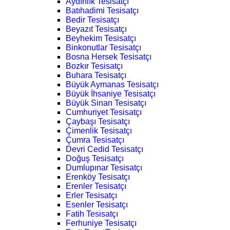
Aydınlık Tesisatçı
Batıhadimi Tesisatçı
Bedir Tesisatçı
Beyazıt Tesisatçı
Beyhekim Tesisatçı
Binkonutlar Tesisatçı
Bosna Hersek Tesisatçı
Bozkır Tesisatçı
Buhara Tesisatçı
Büyük Aymanas Tesisatçı
Büyük İhsaniye Tesisatçı
Büyük Sinan Tesisatçı
Cumhuriyet Tesisatçı
Çaybaşı Tesisatçı
Çimenlik Tesisatçı
Çumra Tesisatçı
Devri Cedid Tesisatçı
Doğuş Tesisatçı
Dumlupınar Tesisatçı
Erenköy Tesisatçı
Erenler Tesisatçı
Erler Tesisatçı
Esenler Tesisatçı
Fatih Tesisatçı
Ferhuniye Tesisatçı