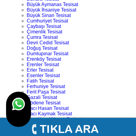
Büyük Aymanas Tesisat
Büyük İhsaniye Tesisat
Büyük Sinan Tesisat
Cumhuriyet Tesisat
Çaybaşı Tesisat
Çimenlik Tesisat
Çumra Tesisat
Devri Cedid Tesisat
Doğuş Tesisat
Dumlupınar Tesisat
Erenköy Tesisat
Erenler Tesisat
Erler Tesisat
Esenler Tesisat
Fatih Tesisat
Ferhuniye Tesisat
Ferit Paşa Tesisat
Gazali Tesisat
Gödene Tesisat
Hacı Hasan Tesisat
Hacı Kaymak Tesisat
Hacı Yusuf Mescit Tesisat
Hacıveyiszade Tesisat
Hamza Oğlu Tesisat
Hanay Başı Tesisat