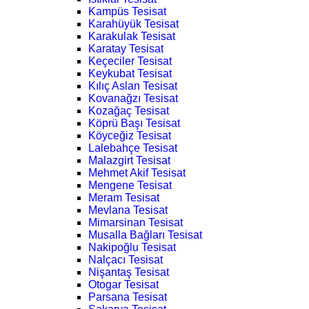
Kampüs Tesisat
Karahüyük Tesisat
Karakulak Tesisat
Karatay Tesisat
Keçeciler Tesisat
Keykubat Tesisat
Kılıç Aslan Tesisat
Kovanağzı Tesisat
Kozağaç Tesisat
Köprü Başı Tesisat
Köyceğiz Tesisat
Lalebahçe Tesisat
Malazgirt Tesisat
Mehmet Akif Tesisat
Mengene Tesisat
Meram Tesisat
Mevlana Tesisat
Mimarsinan Tesisat
Musalla Bağları Tesisat
Nakipoğlu Tesisat
Nalçacı Tesisat
Nişantaş Tesisat
Otogar Tesisat
Parsana Tesisat