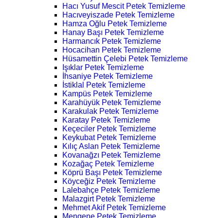
Hacı Yusuf Mescit Petek Temizleme
Hacıveyiszade Petek Temizleme
Hamza Oğlu Petek Temizleme
Hanay Başı Petek Temizleme
Harmancık Petek Temizleme
Hocacihan Petek Temizleme
Hüsamettin Çelebi Petek Temizleme
Işıklar Petek Temizleme
İhsaniye Petek Temizleme
İstiklal Petek Temizleme
Kampüs Petek Temizleme
Karahüyük Petek Temizleme
Karakulak Petek Temizleme
Karatay Petek Temizleme
Keçeciler Petek Temizleme
Keykubat Petek Temizleme
Kılıç Aslan Petek Temizleme
Kovanağzı Petek Temizleme
Kozağaç Petek Temizleme
Köprü Başı Petek Temizleme
Köyceğiz Petek Temizleme
Lalebahçe Petek Temizleme
Malazgirt Petek Temizleme
Mehmet Akif Petek Temizleme
Mengene Petek Temizleme