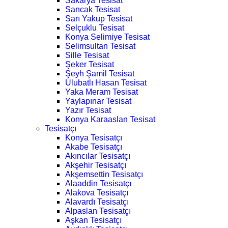
Sakarya Tesisat
Sancak Tesisat
Sarı Yakup Tesisat
Selçuklu Tesisat
Konya Selimiye Tesisat
Selimsultan Tesisat
Sille Tesisat
Şeker Tesisat
Şeyh Şamil Tesisat
Ulubatlı Hasan Tesisat
Yaka Meram Tesisat
Yaylapınar Tesisat
Yazır Tesisat
Konya Karaaslan Tesisat
Tesisatçı
Konya Tesisatçı
Akabe Tesisatçı
Akıncılar Tesisatçı
Akşehir Tesisatçı
Akşemsettin Tesisatçı
Alaaddin Tesisatçı
Alakova Tesisatçı
Alavardı Tesisatçı
Alpaslan Tesisatçı
Aşkan Tesisatçı