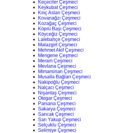
Keçeciler Çeşmeci
Keykubat Çeşmeci
Kılıç Aslan Çeşmeci
Kovanağzı Çeşmeci
Kozağaç Çeşmeci
Köprü Başı Çeşmeci
Köyceğiz Çeşmeci
Lalebahçe Çeşmeci
Malazgirt Çeşmeci
Mehmet Akif Çeşmeci
Mengene Çeşmeci
Meram Çeşmeci
Mevlana Çeşmeci
Mimarsinan Çeşmeci
Musalla Bağları Çeşmeci
Nakipoğlu Çeşmeci
Nalçacı Çeşmeci
Nişantaş Çeşmeci
Otogar Çeşmeci
Parsana Çeşmeci
Sakarya Çeşmeci
Sancak Çeşmeci
Sarı Yakup Çeşmeci
Selçuklu Çeşmeci
Selimiye Çeşmeci