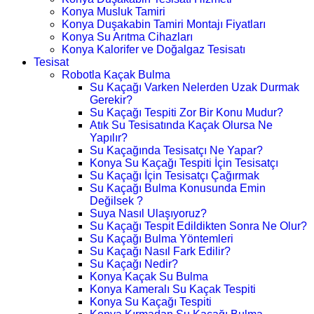
Konya Musluk Tamiri
Konya Duşakabin Tamiri Montajı Fiyatları
Konya Su Arıtma Cihazları
Konya Kalorifer ve Doğalgaz Tesisatı
Tesisat
Robotla Kaçak Bulma
Su Kaçağı Varken Nelerden Uzak Durmak
Gerekir?
Su Kaçağı Tespiti Zor Bir Konu Mudur?
Atık Su Tesisatında Kaçak Olursa Ne
Yapılır?
Su Kaçağında Tesisatçı Ne Yapar?
Konya Su Kaçağı Tespiti İçin Tesisatçı
Su Kaçağı İçin Tesisatçı Çağırmak
Su Kaçağı Bulma Konusunda Emin
Değilsek ?
Suya Nasıl Ulaşıyoruz?
Su Kaçağı Tespit Edildikten Sonra Ne Olur?
Su Kaçağı Bulma Yöntemleri
Su Kaçağı Nasıl Fark Edilir?
Su Kaçağı Nedir?
Konya Kaçak Su Bulma
Konya Kameralı Su Kaçak Tespiti
Konya Su Kaçağı Tespiti