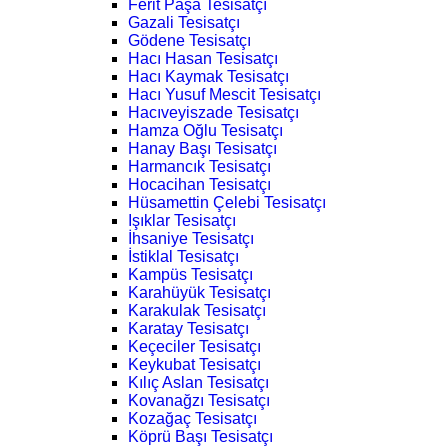
Ferit Paşa Tesisatçı
Gazali Tesisatçı
Gödene Tesisatçı
Hacı Hasan Tesisatçı
Hacı Kaymak Tesisatçı
Hacı Yusuf Mescit Tesisatçı
Hacıveyiszade Tesisatçı
Hamza Oğlu Tesisatçı
Hanay Başı Tesisatçı
Harmancık Tesisatçı
Hocacihan Tesisatçı
Hüsamettin Çelebi Tesisatçı
Işıklar Tesisatçı
İhsaniye Tesisatçı
İstiklal Tesisatçı
Kampüs Tesisatçı
Karahüyük Tesisatçı
Karakulak Tesisatçı
Karatay Tesisatçı
Keçeciler Tesisatçı
Keykubat Tesisatçı
Kılıç Aslan Tesisatçı
Kovanağzı Tesisatçı
Kozağaç Tesisatçı
Köprü Başı Tesisatçı