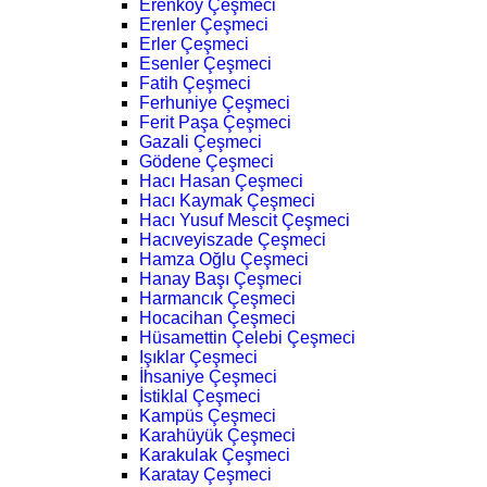
Erenköy Çeşmeci
Erenler Çeşmeci
Erler Çeşmeci
Esenler Çeşmeci
Fatih Çeşmeci
Ferhuniye Çeşmeci
Ferit Paşa Çeşmeci
Gazali Çeşmeci
Gödene Çeşmeci
Hacı Hasan Çeşmeci
Hacı Kaymak Çeşmeci
Hacı Yusuf Mescit Çeşmeci
Hacıveyiszade Çeşmeci
Hamza Oğlu Çeşmeci
Hanay Başı Çeşmeci
Harmancık Çeşmeci
Hocacihan Çeşmeci
Hüsamettin Çelebi Çeşmeci
Işıklar Çeşmeci
İhsaniye Çeşmeci
İstiklal Çeşmeci
Kampüs Çeşmeci
Karahüyük Çeşmeci
Karakulak Çeşmeci
Karatay Çeşmeci