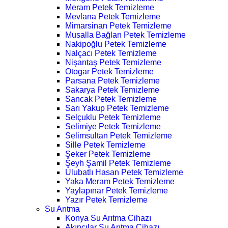
Meram Petek Temizleme
Mevlana Petek Temizleme
Mimarsinan Petek Temizleme
Musalla Bağları Petek Temizleme
Nakipoğlu Petek Temizleme
Nalçacı Petek Temizleme
Nişantaş Petek Temizleme
Otogar Petek Temizleme
Parsana Petek Temizleme
Sakarya Petek Temizleme
Sancak Petek Temizleme
Sarı Yakup Petek Temizleme
Selçuklu Petek Temizleme
Selimiye Petek Temizleme
Selimsultan Petek Temizleme
Sille Petek Temizleme
Şeker Petek Temizleme
Şeyh Şamil Petek Temizleme
Ulubatlı Hasan Petek Temizleme
Yaka Meram Petek Temizleme
Yaylapınar Petek Temizleme
Yazır Petek Temizleme
Su Arıtma
Konya Su Arıtma Cihazı
Akıncılar Su Arıtma Cihazı