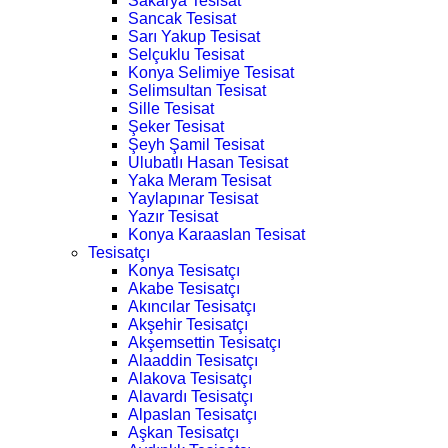
Sakarya Tesisat
Sancak Tesisat
Sarı Yakup Tesisat
Selçuklu Tesisat
Konya Selimiye Tesisat
Selimsultan Tesisat
Sille Tesisat
Şeker Tesisat
Şeyh Şamil Tesisat
Ulubatlı Hasan Tesisat
Yaka Meram Tesisat
Yaylapınar Tesisat
Yazır Tesisat
Konya Karaaslan Tesisat
Tesisatçı
Konya Tesisatçı
Akabe Tesisatçı
Akıncılar Tesisatçı
Akşehir Tesisatçı
Akşemsettin Tesisatçı
Alaaddin Tesisatçı
Alakova Tesisatçı
Alavardı Tesisatçı
Alpaslan Tesisatçı
Aşkan Tesisatçı