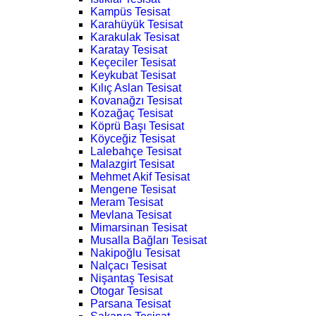
Kampüs Tesisat
Karahüyük Tesisat
Karakulak Tesisat
Karatay Tesisat
Keçeciler Tesisat
Keykubat Tesisat
Kılıç Aslan Tesisat
Kovanağzı Tesisat
Kozağaç Tesisat
Köprü Başı Tesisat
Köyceğiz Tesisat
Lalebahçe Tesisat
Malazgirt Tesisat
Mehmet Akif Tesisat
Mengene Tesisat
Meram Tesisat
Mevlana Tesisat
Mimarsinan Tesisat
Musalla Bağları Tesisat
Nakipoğlu Tesisat
Nalçacı Tesisat
Nişantaş Tesisat
Otogar Tesisat
Parsana Tesisat