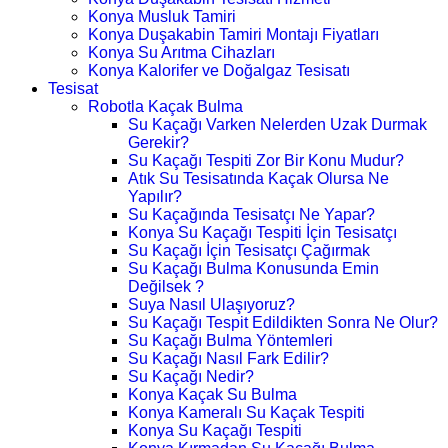
Konya Musluk Tamiri
Konya Duşakabin Tamiri Montajı Fiyatları
Konya Su Arıtma Cihazları
Konya Kalorifer ve Doğalgaz Tesisatı
Tesisat
Robotla Kaçak Bulma
Su Kaçağı Varken Nelerden Uzak Durmak
Gerekir?
Su Kaçağı Tespiti Zor Bir Konu Mudur?
Atık Su Tesisatında Kaçak Olursa Ne
Yapılır?
Su Kaçağında Tesisatçı Ne Yapar?
Konya Su Kaçağı Tespiti İçin Tesisatçı
Su Kaçağı İçin Tesisatçı Çağırmak
Su Kaçağı Bulma Konusunda Emin
Değilsek ?
Suya Nasıl Ulaşıyoruz?
Su Kaçağı Tespit Edildikten Sonra Ne Olur?
Su Kaçağı Bulma Yöntemleri
Su Kaçağı Nasıl Fark Edilir?
Su Kaçağı Nedir?
Konya Kaçak Su Bulma
Konya Kameralı Su Kaçak Tespiti
Konya Su Kaçağı Tespiti