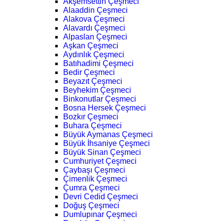
Akşemsettin Çeşmeci
Alaaddin Çeşmeci
Alakova Çeşmeci
Alavardı Çeşmeci
Alpaslan Çeşmeci
Aşkan Çeşmeci
Aydınlık Çeşmeci
Batıhadimi Çeşmeci
Bedir Çeşmeci
Beyazıt Çeşmeci
Beyhekim Çeşmeci
Binkonutlar Çeşmeci
Bosna Hersek Çeşmeci
Bozkır Çeşmeci
Buhara Çeşmeci
Büyük Aymanas Çeşmeci
Büyük İhsaniye Çeşmeci
Büyük Sinan Çeşmeci
Cumhuriyet Çeşmeci
Çaybaşı Çeşmeci
Çimenlik Çeşmeci
Çumra Çeşmeci
Devri Cedid Çeşmeci
Doğuş Çeşmeci
Dumlupınar Çeşmeci