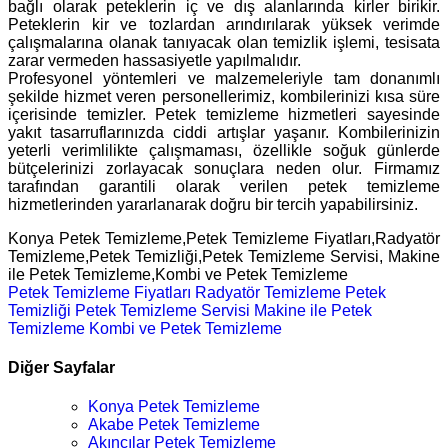
bağlı olarak peteklerin iç ve dış alanlarında kirler birikir.
Peteklerin kir ve tozlardan arındırılarak yüksek verimde
çalışmalarına olanak tanıyacak olan temizlik işlemi, tesisata
zarar vermeden hassasiyetle yapılmalıdır.
Profesyonel yöntemleri ve malzemeleriyle tam donanımlı
şekilde hizmet veren personellerimiz, kombilerinizi kısa süre
içerisinde temizler. Petek temizleme hizmetleri sayesinde
yakıt tasarruflarınızda ciddi artışlar yaşanır. Kombilerinizin
yeterli verimlilikte çalışmaması, özellikle soğuk günlerde
bütçelerinizi zorlayacak sonuçlara neden olur. Firmamız
tarafından garantili olarak verilen petek temizleme
hizmetlerinden yararlanarak doğru bir tercih yapabilirsiniz.
Konya Petek Temizleme,Petek Temizleme Fiyatları,Radyatör
Temizleme,Petek Temizliği,Petek Temizleme Servisi, Makine
ile Petek Temizleme,Kombi ve Petek Temizleme
Petek Temizleme Fiyatları
Radyatör Temizleme
Petek
Temizliği
Petek Temizleme Servisi
Makine ile Petek
Temizleme
Kombi ve Petek Temizleme
Diğer Sayfalar
Konya Petek Temizleme
Akabe Petek Temizleme
Akıncılar Petek Temizleme