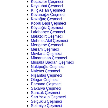
Keçeciler Çeşmeci
Keykubat Çeşmeci
Kılıç Aslan Çeşmeci
Kovanağzı Çeşmeci
Kozağaç Çeşmeci
Köprü Başı Çeşmeci
Köyceğiz Çeşmeci
Lalebahçe Çeşmeci
Malazgirt Çeşmeci
Mehmet Akif Çeşmeci
Mengene Çeşmeci
Meram Çeşmeci
Mevlana Çeşmeci
Mimarsinan Çeşmeci
Musalla Bağları Çeşmeci
Nakipoğlu Çeşmeci
Nalçacı Çeşmeci
Nişantaş Çeşmeci
Otogar Çeşmeci
Parsana Çeşmeci
Sakarya Çeşmeci
Sancak Çeşmeci
Sarı Yakup Çeşmeci
Selçuklu Çeşmeci
Selimiye Çeşmeci