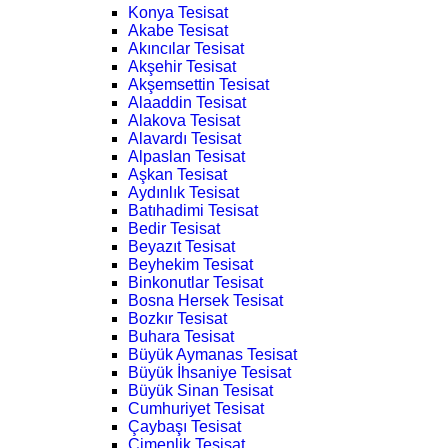
Konya Tesisat
Akabe Tesisat
Akıncılar Tesisat
Akşehir Tesisat
Akşemsettin Tesisat
Alaaddin Tesisat
Alakova Tesisat
Alavardı Tesisat
Alpaslan Tesisat
Aşkan Tesisat
Aydınlık Tesisat
Batıhadimi Tesisat
Bedir Tesisat
Beyazıt Tesisat
Beyhekim Tesisat
Binkonutlar Tesisat
Bosna Hersek Tesisat
Bozkır Tesisat
Buhara Tesisat
Büyük Aymanas Tesisat
Büyük İhsaniye Tesisat
Büyük Sinan Tesisat
Cumhuriyet Tesisat
Çaybaşı Tesisat
Çimenlik Tesisat