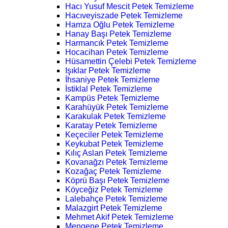
Hacı Yusuf Mescit Petek Temizleme
Hacıveyiszade Petek Temizleme
Hamza Oğlu Petek Temizleme
Hanay Başı Petek Temizleme
Harmancık Petek Temizleme
Hocacihan Petek Temizleme
Hüsamettin Çelebi Petek Temizleme
Işıklar Petek Temizleme
İhsaniye Petek Temizleme
İstiklal Petek Temizleme
Kampüs Petek Temizleme
Karahüyük Petek Temizleme
Karakulak Petek Temizleme
Karatay Petek Temizleme
Keçeciler Petek Temizleme
Keykubat Petek Temizleme
Kılıç Aslan Petek Temizleme
Kovanağzı Petek Temizleme
Kozağaç Petek Temizleme
Köprü Başı Petek Temizleme
Köyceğiz Petek Temizleme
Lalebahçe Petek Temizleme
Malazgirt Petek Temizleme
Mehmet Akif Petek Temizleme
Mengene Petek Temizleme