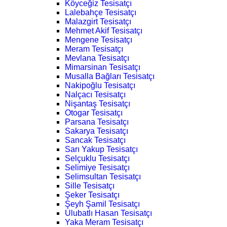
Köyceğiz Tesisatçı
Lalebahçe Tesisatçı
Malazgirt Tesisatçı
Mehmet Akif Tesisatçı
Mengene Tesisatçı
Meram Tesisatçı
Mevlana Tesisatçı
Mimarsinan Tesisatçı
Musalla Bağları Tesisatçı
Nakipoğlu Tesisatçı
Nalçacı Tesisatçı
Nişantaş Tesisatçı
Otogar Tesisatçı
Parsana Tesisatçı
Sakarya Tesisatçı
Sancak Tesisatçı
Sarı Yakup Tesisatçı
Selçuklu Tesisatçı
Selimiye Tesisatçı
Selimsultan Tesisatçı
Sille Tesisatçı
Şeker Tesisatçı
Şeyh Şamil Tesisatçı
Ulubatlı Hasan Tesisatçı
Yaka Meram Tesisatçı