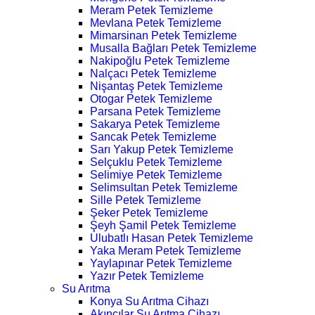
Meram Petek Temizleme
Mevlana Petek Temizleme
Mimarsinan Petek Temizleme
Musalla Bağları Petek Temizleme
Nakipoğlu Petek Temizleme
Nalçacı Petek Temizleme
Nişantaş Petek Temizleme
Otogar Petek Temizleme
Parsana Petek Temizleme
Sakarya Petek Temizleme
Sancak Petek Temizleme
Sarı Yakup Petek Temizleme
Selçuklu Petek Temizleme
Selimiye Petek Temizleme
Selimsultan Petek Temizleme
Sille Petek Temizleme
Şeker Petek Temizleme
Şeyh Şamil Petek Temizleme
Ulubatlı Hasan Petek Temizleme
Yaka Meram Petek Temizleme
Yaylapınar Petek Temizleme
Yazır Petek Temizleme
Su Arıtma
Konya Su Arıtma Cihazı
Akıncılar Su Arıtma Cihazı