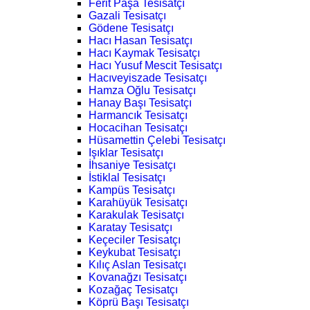
Ferit Paşa Tesisatçı
Gazali Tesisatçı
Gödene Tesisatçı
Hacı Hasan Tesisatçı
Hacı Kaymak Tesisatçı
Hacı Yusuf Mescit Tesisatçı
Hacıveyiszade Tesisatçı
Hamza Oğlu Tesisatçı
Hanay Başı Tesisatçı
Harmancık Tesisatçı
Hocacihan Tesisatçı
Hüsamettin Çelebi Tesisatçı
Işıklar Tesisatçı
İhsaniye Tesisatçı
İstiklal Tesisatçı
Kampüs Tesisatçı
Karahüyük Tesisatçı
Karakulak Tesisatçı
Karatay Tesisatçı
Keçeciler Tesisatçı
Keykubat Tesisatçı
Kılıç Aslan Tesisatçı
Kovanağzı Tesisatçı
Kozağaç Tesisatçı
Köprü Başı Tesisatçı