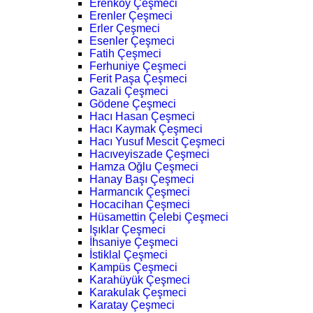
Erenköy Çeşmeci
Erenler Çeşmeci
Erler Çeşmeci
Esenler Çeşmeci
Fatih Çeşmeci
Ferhuniye Çeşmeci
Ferit Paşa Çeşmeci
Gazali Çeşmeci
Gödene Çeşmeci
Hacı Hasan Çeşmeci
Hacı Kaymak Çeşmeci
Hacı Yusuf Mescit Çeşmeci
Hacıveyiszade Çeşmeci
Hamza Oğlu Çeşmeci
Hanay Başı Çeşmeci
Harmancık Çeşmeci
Hocacihan Çeşmeci
Hüsamettin Çelebi Çeşmeci
Işıklar Çeşmeci
İhsaniye Çeşmeci
İstiklal Çeşmeci
Kampüs Çeşmeci
Karahüyük Çeşmeci
Karakulak Çeşmeci
Karatay Çeşmeci