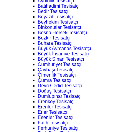
Aydınlık Tesisatçı
Batıhadimi Tesisatçı
Bedir Tesisatçı
Beyazıt Tesisatçı
Beyhekim Tesisatçı
Binkonutlar Tesisatçı
Bosna Hersek Tesisatçı
Bozkır Tesisatçı
Buhara Tesisatçı
Büyük Aymanas Tesisatçı
Büyük İhsaniye Tesisatçı
Büyük Sinan Tesisatçı
Cumhuriyet Tesisatçı
Çaybaşı Tesisatçı
Çimenlik Tesisatçı
Çumra Tesisatçı
Devri Cedid Tesisatçı
Doğuş Tesisatçı
Dumlupınar Tesisatçı
Erenköy Tesisatçı
Erenler Tesisatçı
Erler Tesisatçı
Esenler Tesisatçı
Fatih Tesisatçı
Ferhuniye Tesisatçı