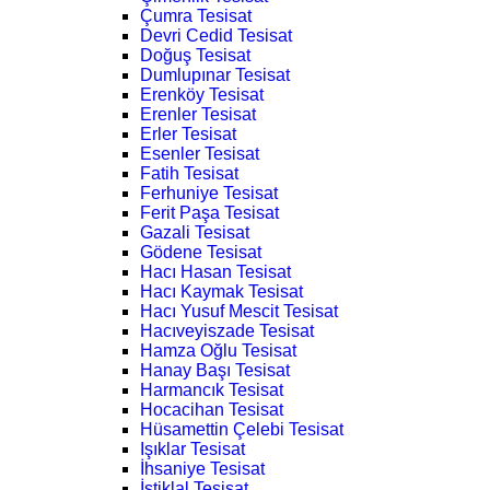
Çumra Tesisat
Devri Cedid Tesisat
Doğuş Tesisat
Dumlupınar Tesisat
Erenköy Tesisat
Erenler Tesisat
Erler Tesisat
Esenler Tesisat
Fatih Tesisat
Ferhuniye Tesisat
Ferit Paşa Tesisat
Gazali Tesisat
Gödene Tesisat
Hacı Hasan Tesisat
Hacı Kaymak Tesisat
Hacı Yusuf Mescit Tesisat
Hacıveyiszade Tesisat
Hamza Oğlu Tesisat
Hanay Başı Tesisat
Harmancık Tesisat
Hocacihan Tesisat
Hüsamettin Çelebi Tesisat
Işıklar Tesisat
İhsaniye Tesisat
İstiklal Tesisat