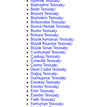
Aydınlık Tesisatçı
Batıhadimi Tesisatçı
Bedir Tesisatçı
Beyazıt Tesisatçı
Beyhekim Tesisatçı
Binkonutlar Tesisatçı
Bosna Hersek Tesisatçı
Bozkır Tesisatçı
Buhara Tesisatçı
Büyük Aymanas Tesisatçı
Büyük İhsaniye Tesisatçı
Büyük Sinan Tesisatçı
Cumhuriyet Tesisatçı
Çaybaşı Tesisatçı
Çimenlik Tesisatçı
Çumra Tesisatçı
Devri Cedid Tesisatçı
Doğuş Tesisatçı
Dumlupınar Tesisatçı
Erenköy Tesisatçı
Erenler Tesisatçı
Erler Tesisatçı
Esenler Tesisatçı
Fatih Tesisatçı
Ferhuniye Tesisatçı