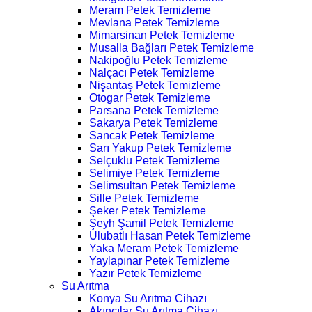
Meram Petek Temizleme
Mevlana Petek Temizleme
Mimarsinan Petek Temizleme
Musalla Bağları Petek Temizleme
Nakipoğlu Petek Temizleme
Nalçacı Petek Temizleme
Nişantaş Petek Temizleme
Otogar Petek Temizleme
Parsana Petek Temizleme
Sakarya Petek Temizleme
Sancak Petek Temizleme
Sarı Yakup Petek Temizleme
Selçuklu Petek Temizleme
Selimiye Petek Temizleme
Selimsultan Petek Temizleme
Sille Petek Temizleme
Şeker Petek Temizleme
Şeyh Şamil Petek Temizleme
Ulubatlı Hasan Petek Temizleme
Yaka Meram Petek Temizleme
Yaylapınar Petek Temizleme
Yazır Petek Temizleme
Su Arıtma
Konya Su Arıtma Cihazı
Akıncılar Su Arıtma Cihazı