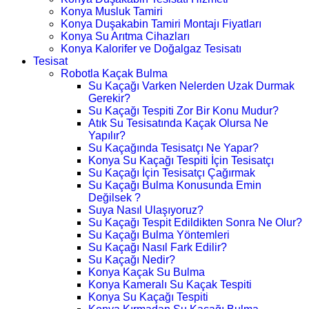
Konya Musluk Tamiri
Konya Duşakabin Tamiri Montajı Fiyatları
Konya Su Arıtma Cihazları
Konya Kalorifer ve Doğalgaz Tesisatı
Tesisat
Robotla Kaçak Bulma
Su Kaçağı Varken Nelerden Uzak Durmak
Gerekir?
Su Kaçağı Tespiti Zor Bir Konu Mudur?
Atık Su Tesisatında Kaçak Olursa Ne
Yapılır?
Su Kaçağında Tesisatçı Ne Yapar?
Konya Su Kaçağı Tespiti İçin Tesisatçı
Su Kaçağı İçin Tesisatçı Çağırmak
Su Kaçağı Bulma Konusunda Emin
Değilsek ?
Suya Nasıl Ulaşıyoruz?
Su Kaçağı Tespit Edildikten Sonra Ne Olur?
Su Kaçağı Bulma Yöntemleri
Su Kaçağı Nasıl Fark Edilir?
Su Kaçağı Nedir?
Konya Kaçak Su Bulma
Konya Kameralı Su Kaçak Tespiti
Konya Su Kaçağı Tespiti