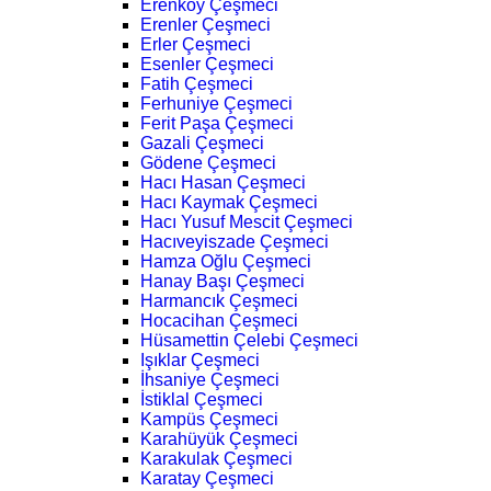
Erenköy Çeşmeci
Erenler Çeşmeci
Erler Çeşmeci
Esenler Çeşmeci
Fatih Çeşmeci
Ferhuniye Çeşmeci
Ferit Paşa Çeşmeci
Gazali Çeşmeci
Gödene Çeşmeci
Hacı Hasan Çeşmeci
Hacı Kaymak Çeşmeci
Hacı Yusuf Mescit Çeşmeci
Hacıveyiszade Çeşmeci
Hamza Oğlu Çeşmeci
Hanay Başı Çeşmeci
Harmancık Çeşmeci
Hocacihan Çeşmeci
Hüsamettin Çelebi Çeşmeci
Işıklar Çeşmeci
İhsaniye Çeşmeci
İstiklal Çeşmeci
Kampüs Çeşmeci
Karahüyük Çeşmeci
Karakulak Çeşmeci
Karatay Çeşmeci