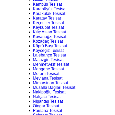
Kampüs Tesisat
Karahüyük Tesisat
Karakulak Tesisat
Karatay Tesisat
Keçeciler Tesisat
Keykubat Tesisat
Kılıç Aslan Tesisat
Kovanağzı Tesisat
Kozağaç Tesisat
Köprü Başı Tesisat
Köyceğiz Tesisat
Lalebahçe Tesisat
Malazgirt Tesisat
Mehmet Akif Tesisat
Mengene Tesisat
Meram Tesisat
Mevlana Tesisat
Mimarsinan Tesisat
Musalla Bağları Tesisat
Nakipoğlu Tesisat
Nalçacı Tesisat
Nişantaş Tesisat
Otogar Tesisat
Parsana Tesisat