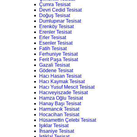
Çumra Tesisat
Devri Cedid Tesisat
Doğuş Tesisat
Dumlupınar Tesisat
Erenköy Tesisat
Erenler Tesisat
Erler Tesisat
Esenler Tesisat
Fatih Tesisat
Ferhuniye Tesisat
Ferit Paşa Tesisat
Gazali Tesisat
Gödene Tesisat
Hacı Hasan Tesisat
Hacı Kaymak Tesisat
Hacı Yusuf Mescit Tesisat
Hacıveyiszade Tesisat
Hamza Oğlu Tesisat
Hanay Başı Tesisat
Harmancık Tesisat
Hocacihan Tesisat
Hüsamettin Çelebi Tesisat
Işıklar Tesisat
İhsaniye Tesisat
İstiklal Tesisat