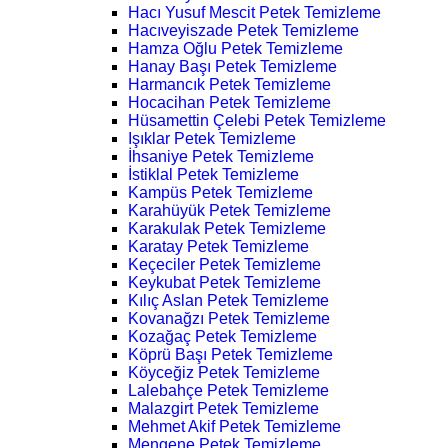
Hacı Yusuf Mescit Petek Temizleme
Hacıveyiszade Petek Temizleme
Hamza Oğlu Petek Temizleme
Hanay Başı Petek Temizleme
Harmancık Petek Temizleme
Hocacihan Petek Temizleme
Hüsamettin Çelebi Petek Temizleme
Işıklar Petek Temizleme
İhsaniye Petek Temizleme
İstiklal Petek Temizleme
Kampüs Petek Temizleme
Karahüyük Petek Temizleme
Karakulak Petek Temizleme
Karatay Petek Temizleme
Keçeciler Petek Temizleme
Keykubat Petek Temizleme
Kılıç Aslan Petek Temizleme
Kovanağzı Petek Temizleme
Kozağaç Petek Temizleme
Köprü Başı Petek Temizleme
Köyceğiz Petek Temizleme
Lalebahçe Petek Temizleme
Malazgirt Petek Temizleme
Mehmet Akif Petek Temizleme
Mengene Petek Temizleme