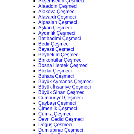
Akşemsettin Çeşmeci
Alaaddin Çeşmeci
Alakova Çeşmeci
Alavardı Çeşmeci
Alpaslan Çeşmeci
Aşkan Çeşmeci
Aydınlık Çeşmeci
Batıhadimi Çeşmeci
Bedir Çeşmeci
Beyazıt Çeşmeci
Beyhekim Çeşmeci
Binkonutlar Çeşmeci
Bosna Hersek Çeşmeci
Bozkır Çeşmeci
Buhara Çeşmeci
Büyük Aymanas Çeşmeci
Büyük İhsaniye Çeşmeci
Büyük Sinan Çeşmeci
Cumhuriyet Çeşmeci
Çaybaşı Çeşmeci
Çimenlik Çeşmeci
Çumra Çeşmeci
Devri Cedid Çeşmeci
Doğuş Çeşmeci
Dumlupınar Çeşmeci