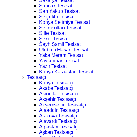
Sakarya Tesisat
Sancak Tesisat
Sarı Yakup Tesisat
Selçuklu Tesisat
Konya Selimiye Tesisat
Selimsultan Tesisat
Sille Tesisat
Şeker Tesisat
Şeyh Şamil Tesisat
Ulubatlı Hasan Tesisat
Yaka Meram Tesisat
Yaylapınar Tesisat
Yazır Tesisat
Konya Karaaslan Tesisat
Tesisatçı
Konya Tesisatçı
Akabe Tesisatçı
Akıncılar Tesisatçı
Akşehir Tesisatçı
Akşemsettin Tesisatçı
Alaaddin Tesisatçı
Alakova Tesisatçı
Alavardı Tesisatçı
Alpaslan Tesisatçı
Aşkan Tesisatçı