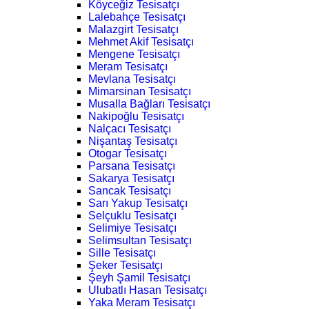
Köyceğiz Tesisatçı
Lalebahçe Tesisatçı
Malazgirt Tesisatçı
Mehmet Akif Tesisatçı
Mengene Tesisatçı
Meram Tesisatçı
Mevlana Tesisatçı
Mimarsinan Tesisatçı
Musalla Bağları Tesisatçı
Nakipoğlu Tesisatçı
Nalçacı Tesisatçı
Nişantaş Tesisatçı
Otogar Tesisatçı
Parsana Tesisatçı
Sakarya Tesisatçı
Sancak Tesisatçı
Sarı Yakup Tesisatçı
Selçuklu Tesisatçı
Selimiye Tesisatçı
Selimsultan Tesisatçı
Sille Tesisatçı
Şeker Tesisatçı
Şeyh Şamil Tesisatçı
Ulubatlı Hasan Tesisatçı
Yaka Meram Tesisatçı