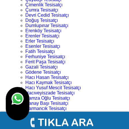
Çimenlik Tesisatçı
Çumra Tesisatçı
Devri Cedid Tesisatçı
Doğuş Tesisatçı
Dumlupınar Tesisatçı
Erenköy Tesisatçı
Erenler Tesisatçı
Erler Tesisatçı
Esenler Tesisatçı
Fatih Tesisatçı
Ferhuniye Tesisatçı
Ferit Paşa Tesisatçı
Gazali Tesisatçı
Gödene Tesisatçı
Hacı Hasan Tesisatçı
Hacı Kaymak Tesisatçı
Hacı Yusuf Mescit Tesisatçı
Hacıveyiszade Tesisatçı
Hamza Oğlu Tesisatçı
Hanay Başı Tesisatçı
Harmancık Tesisatçı
Hocacihan Tesisatçı
Hüsamettin Çelebi Tesisatçı
Işıklar Tesisatçı