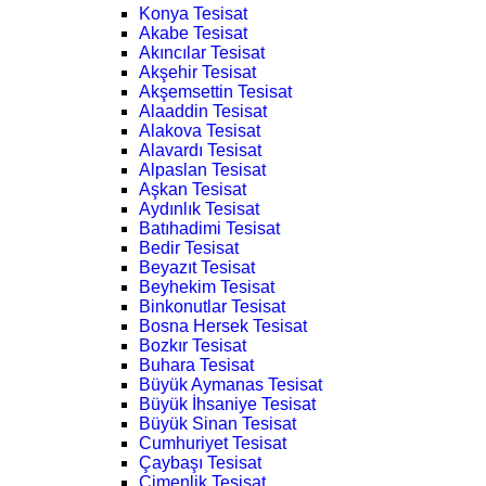
Konya Tesisat
Akabe Tesisat
Akıncılar Tesisat
Akşehir Tesisat
Akşemsettin Tesisat
Alaaddin Tesisat
Alakova Tesisat
Alavardı Tesisat
Alpaslan Tesisat
Aşkan Tesisat
Aydınlık Tesisat
Batıhadimi Tesisat
Bedir Tesisat
Beyazıt Tesisat
Beyhekim Tesisat
Binkonutlar Tesisat
Bosna Hersek Tesisat
Bozkır Tesisat
Buhara Tesisat
Büyük Aymanas Tesisat
Büyük İhsaniye Tesisat
Büyük Sinan Tesisat
Cumhuriyet Tesisat
Çaybaşı Tesisat
Çimenlik Tesisat