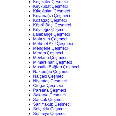
Keçeciler Çeşmeci
Keykubat Çeşmeci
Kılıç Aslan Çeşmeci
Kovanağzı Çeşmeci
Kozağaç Çeşmeci
Köprü Başı Çeşmeci
Köyceğiz Çeşmeci
Lalebahçe Çeşmeci
Malazgirt Çeşmeci
Mehmet Akif Çeşmeci
Mengene Çeşmeci
Meram Çeşmeci
Mevlana Çeşmeci
Mimarsinan Çeşmeci
Musalla Bağları Çeşmeci
Nakipoğlu Çeşmeci
Nalçacı Çeşmeci
Nişantaş Çeşmeci
Otogar Çeşmeci
Parsana Çeşmeci
Sakarya Çeşmeci
Sancak Çeşmeci
Sarı Yakup Çeşmeci
Selçuklu Çeşmeci
Selimiye Çeşmeci