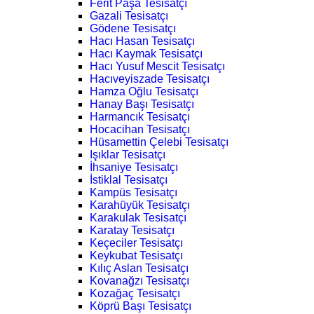
Ferit Paşa Tesisatçı
Gazali Tesisatçı
Gödene Tesisatçı
Hacı Hasan Tesisatçı
Hacı Kaymak Tesisatçı
Hacı Yusuf Mescit Tesisatçı
Hacıveyiszade Tesisatçı
Hamza Oğlu Tesisatçı
Hanay Başı Tesisatçı
Harmancık Tesisatçı
Hocacihan Tesisatçı
Hüsamettin Çelebi Tesisatçı
Işıklar Tesisatçı
İhsaniye Tesisatçı
İstiklal Tesisatçı
Kampüs Tesisatçı
Karahüyük Tesisatçı
Karakulak Tesisatçı
Karatay Tesisatçı
Keçeciler Tesisatçı
Keykubat Tesisatçı
Kılıç Aslan Tesisatçı
Kovanağzı Tesisatçı
Kozağaç Tesisatçı
Köprü Başı Tesisatçı