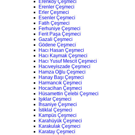
Erenköy Çeşmeci
Erenler Çeşmeci
Erler Çeşmeci
Esenler Çeşmeci
Fatih Çeşmeci
Ferhuniye Çeşmeci
Ferit Paşa Çeşmeci
Gazali Çeşmeci
Gödene Çeşmeci
Hacı Hasan Çeşmeci
Hacı Kaymak Çeşmeci
Hacı Yusuf Mescit Çeşmeci
Hacıveyiszade Çeşmeci
Hamza Oğlu Çeşmeci
Hanay Başı Çeşmeci
Harmancık Çeşmeci
Hocacihan Çeşmeci
Hüsamettin Çelebi Çeşmeci
Işıklar Çeşmeci
İhsaniye Çeşmeci
İstiklal Çeşmeci
Kampüs Çeşmeci
Karahüyük Çeşmeci
Karakulak Çeşmeci
Karatay Çeşmeci