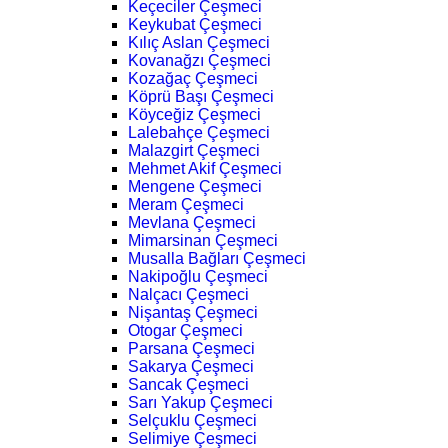
Keçeciler Çeşmeci
Keykubat Çeşmeci
Kılıç Aslan Çeşmeci
Kovanağzı Çeşmeci
Kozağaç Çeşmeci
Köprü Başı Çeşmeci
Köyceğiz Çeşmeci
Lalebahçe Çeşmeci
Malazgirt Çeşmeci
Mehmet Akif Çeşmeci
Mengene Çeşmeci
Meram Çeşmeci
Mevlana Çeşmeci
Mimarsinan Çeşmeci
Musalla Bağları Çeşmeci
Nakipoğlu Çeşmeci
Nalçacı Çeşmeci
Nişantaş Çeşmeci
Otogar Çeşmeci
Parsana Çeşmeci
Sakarya Çeşmeci
Sancak Çeşmeci
Sarı Yakup Çeşmeci
Selçuklu Çeşmeci
Selimiye Çeşmeci