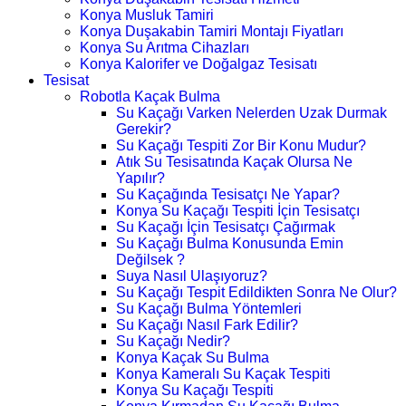
Konya Musluk Tamiri
Konya Duşakabin Tamiri Montajı Fiyatları
Konya Su Arıtma Cihazları
Konya Kalorifer ve Doğalgaz Tesisatı
Tesisat
Robotla Kaçak Bulma
Su Kaçağı Varken Nelerden Uzak Durmak
Gerekir?
Su Kaçağı Tespiti Zor Bir Konu Mudur?
Atık Su Tesisatında Kaçak Olursa Ne
Yapılır?
Su Kaçağında Tesisatçı Ne Yapar?
Konya Su Kaçağı Tespiti İçin Tesisatçı
Su Kaçağı İçin Tesisatçı Çağırmak
Su Kaçağı Bulma Konusunda Emin
Değilsek ?
Suya Nasıl Ulaşıyoruz?
Su Kaçağı Tespit Edildikten Sonra Ne Olur?
Su Kaçağı Bulma Yöntemleri
Su Kaçağı Nasıl Fark Edilir?
Su Kaçağı Nedir?
Konya Kaçak Su Bulma
Konya Kameralı Su Kaçak Tespiti
Konya Su Kaçağı Tespiti