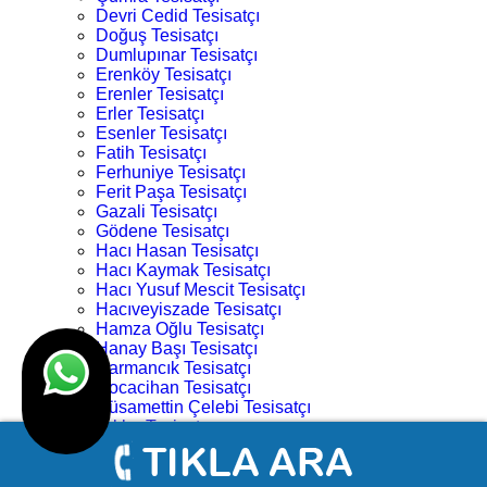
Devri Cedid Tesisatçı
Doğuş Tesisatçı
Dumlupınar Tesisatçı
Erenköy Tesisatçı
Erenler Tesisatçı
Erler Tesisatçı
Esenler Tesisatçı
Fatih Tesisatçı
Ferhuniye Tesisatçı
Ferit Paşa Tesisatçı
Gazali Tesisatçı
Gödene Tesisatçı
Hacı Hasan Tesisatçı
Hacı Kaymak Tesisatçı
Hacı Yusuf Mescit Tesisatçı
Hacıveyiszade Tesisatçı
Hamza Oğlu Tesisatçı
Hanay Başı Tesisatçı
Harmancık Tesisatçı
Hocacihan Tesisatçı
Hüsamettin Çelebi Tesisatçı
Işıklar Tesisatçı
İhsaniye Tesisatçı
İstiklal Tesisatçı
Kampüs Tesisatçı