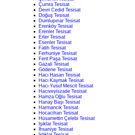
Çumra Tesisat
Devri Cedid Tesisat
Doğuş Tesisat
Dumlupınar Tesisat
Erenköy Tesisat
Erenler Tesisat
Erler Tesisat
Esenler Tesisat
Fatih Tesisat
Ferhuniye Tesisat
Ferit Paşa Tesisat
Gazali Tesisat
Gödene Tesisat
Hacı Hasan Tesisat
Hacı Kaymak Tesisat
Hacı Yusuf Mescit Tesisat
Hacıveyiszade Tesisat
Hamza Oğlu Tesisat
Hanay Başı Tesisat
Harmancık Tesisat
Hocacihan Tesisat
Hüsamettin Çelebi Tesisat
Işıklar Tesisat
İhsaniye Tesisat
İstiklal Tesisat