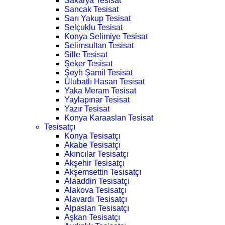
Sakarya Tesisat
Sancak Tesisat
Sarı Yakup Tesisat
Selçuklu Tesisat
Konya Selimiye Tesisat
Selimsultan Tesisat
Sille Tesisat
Şeker Tesisat
Şeyh Şamil Tesisat
Ulubatlı Hasan Tesisat
Yaka Meram Tesisat
Yaylapınar Tesisat
Yazır Tesisat
Konya Karaaslan Tesisat
Tesisatçı
Konya Tesisatçı
Akabe Tesisatçı
Akıncılar Tesisatçı
Akşehir Tesisatçı
Akşemsettin Tesisatçı
Alaaddin Tesisatçı
Alakova Tesisatçı
Alavardı Tesisatçı
Alpaslan Tesisatçı
Aşkan Tesisatçı