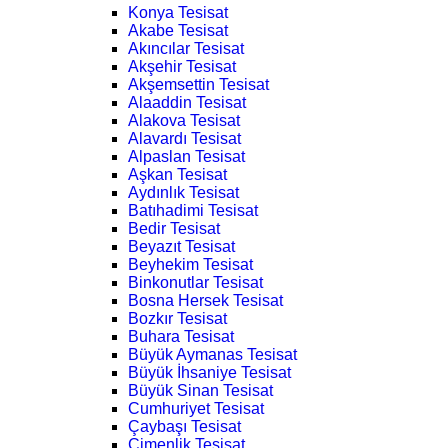
Konya Tesisat
Akabe Tesisat
Akıncılar Tesisat
Akşehir Tesisat
Akşemsettin Tesisat
Alaaddin Tesisat
Alakova Tesisat
Alavardı Tesisat
Alpaslan Tesisat
Aşkan Tesisat
Aydınlık Tesisat
Batıhadimi Tesisat
Bedir Tesisat
Beyazıt Tesisat
Beyhekim Tesisat
Binkonutlar Tesisat
Bosna Hersek Tesisat
Bozkır Tesisat
Buhara Tesisat
Büyük Aymanas Tesisat
Büyük İhsaniye Tesisat
Büyük Sinan Tesisat
Cumhuriyet Tesisat
Çaybaşı Tesisat
Çimenlik Tesisat