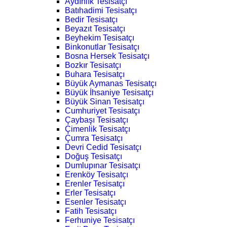
Aydınlık Tesisatçı
Batıhadimi Tesisatçı
Bedir Tesisatçı
Beyazıt Tesisatçı
Beyhekim Tesisatçı
Binkonutlar Tesisatçı
Bosna Hersek Tesisatçı
Bozkır Tesisatçı
Buhara Tesisatçı
Büyük Aymanas Tesisatçı
Büyük İhsaniye Tesisatçı
Büyük Sinan Tesisatçı
Cumhuriyet Tesisatçı
Çaybaşı Tesisatçı
Çimenlik Tesisatçı
Çumra Tesisatçı
Devri Cedid Tesisatçı
Doğuş Tesisatçı
Dumlupınar Tesisatçı
Erenköy Tesisatçı
Erenler Tesisatçı
Erler Tesisatçı
Esenler Tesisatçı
Fatih Tesisatçı
Ferhuniye Tesisatçı