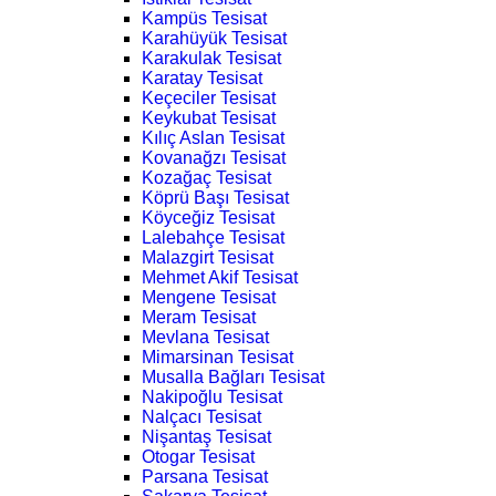
Kampüs Tesisat
Karahüyük Tesisat
Karakulak Tesisat
Karatay Tesisat
Keçeciler Tesisat
Keykubat Tesisat
Kılıç Aslan Tesisat
Kovanağzı Tesisat
Kozağaç Tesisat
Köprü Başı Tesisat
Köyceğiz Tesisat
Lalebahçe Tesisat
Malazgirt Tesisat
Mehmet Akif Tesisat
Mengene Tesisat
Meram Tesisat
Mevlana Tesisat
Mimarsinan Tesisat
Musalla Bağları Tesisat
Nakipoğlu Tesisat
Nalçacı Tesisat
Nişantaş Tesisat
Otogar Tesisat
Parsana Tesisat