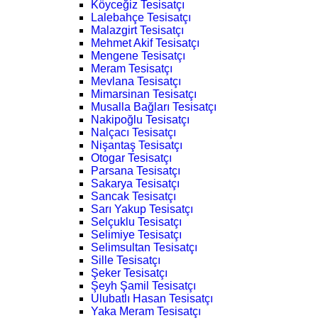
Köyceğiz Tesisatçı
Lalebahçe Tesisatçı
Malazgirt Tesisatçı
Mehmet Akif Tesisatçı
Mengene Tesisatçı
Meram Tesisatçı
Mevlana Tesisatçı
Mimarsinan Tesisatçı
Musalla Bağları Tesisatçı
Nakipoğlu Tesisatçı
Nalçacı Tesisatçı
Nişantaş Tesisatçı
Otogar Tesisatçı
Parsana Tesisatçı
Sakarya Tesisatçı
Sancak Tesisatçı
Sarı Yakup Tesisatçı
Selçuklu Tesisatçı
Selimiye Tesisatçı
Selimsultan Tesisatçı
Sille Tesisatçı
Şeker Tesisatçı
Şeyh Şamil Tesisatçı
Ulubatlı Hasan Tesisatçı
Yaka Meram Tesisatçı