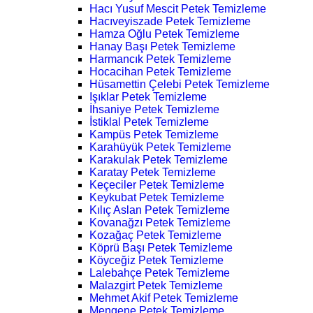
Hacı Yusuf Mescit Petek Temizleme
Hacıveyiszade Petek Temizleme
Hamza Oğlu Petek Temizleme
Hanay Başı Petek Temizleme
Harmancık Petek Temizleme
Hocacihan Petek Temizleme
Hüsamettin Çelebi Petek Temizleme
Işıklar Petek Temizleme
İhsaniye Petek Temizleme
İstiklal Petek Temizleme
Kampüs Petek Temizleme
Karahüyük Petek Temizleme
Karakulak Petek Temizleme
Karatay Petek Temizleme
Keçeciler Petek Temizleme
Keykubat Petek Temizleme
Kılıç Aslan Petek Temizleme
Kovanağzı Petek Temizleme
Kozağaç Petek Temizleme
Köprü Başı Petek Temizleme
Köyceğiz Petek Temizleme
Lalebahçe Petek Temizleme
Malazgirt Petek Temizleme
Mehmet Akif Petek Temizleme
Mengene Petek Temizleme