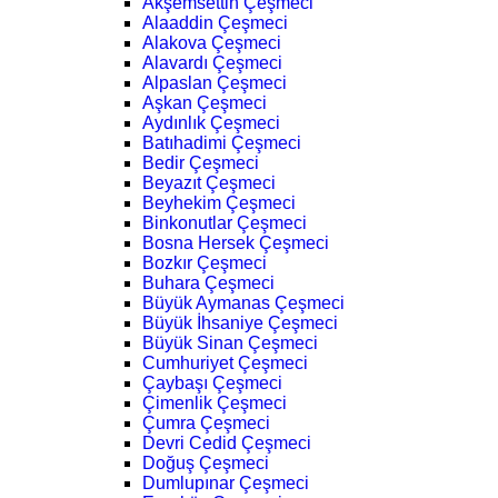
Akşemsettin Çeşmeci
Alaaddin Çeşmeci
Alakova Çeşmeci
Alavardı Çeşmeci
Alpaslan Çeşmeci
Aşkan Çeşmeci
Aydınlık Çeşmeci
Batıhadimi Çeşmeci
Bedir Çeşmeci
Beyazıt Çeşmeci
Beyhekim Çeşmeci
Binkonutlar Çeşmeci
Bosna Hersek Çeşmeci
Bozkır Çeşmeci
Buhara Çeşmeci
Büyük Aymanas Çeşmeci
Büyük İhsaniye Çeşmeci
Büyük Sinan Çeşmeci
Cumhuriyet Çeşmeci
Çaybaşı Çeşmeci
Çimenlik Çeşmeci
Çumra Çeşmeci
Devri Cedid Çeşmeci
Doğuş Çeşmeci
Dumlupınar Çeşmeci