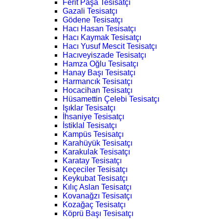
Ferit Paşa Tesisatçı
Gazali Tesisatçı
Gödene Tesisatçı
Hacı Hasan Tesisatçı
Hacı Kaymak Tesisatçı
Hacı Yusuf Mescit Tesisatçı
Hacıveyiszade Tesisatçı
Hamza Oğlu Tesisatçı
Hanay Başı Tesisatçı
Harmancık Tesisatçı
Hocacihan Tesisatçı
Hüsamettin Çelebi Tesisatçı
Işıklar Tesisatçı
İhsaniye Tesisatçı
İstiklal Tesisatçı
Kampüs Tesisatçı
Karahüyük Tesisatçı
Karakulak Tesisatçı
Karatay Tesisatçı
Keçeciler Tesisatçı
Keykubat Tesisatçı
Kılıç Aslan Tesisatçı
Kovanağzı Tesisatçı
Kozağaç Tesisatçı
Köprü Başı Tesisatçı