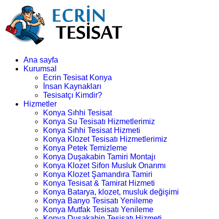
Ana sayfa
Kurumsal
Ecrin Tesisat Konya
İnsan Kaynakları
Tesisatçı Kimdir?
Hizmetler
Konya Sıhhi Tesisat
Konya Su Tesisatı Hizmetlerimiz
Konya Sıhhi Tesisat Hizmeti
Konya Klozet Tesisatı Hizmetlerimiz
Konya Petek Temizleme
Konya Duşakabin Tamiri Montajı
Konya Klozet Sifon Musluk Onarımı
Konya Klozet Şamandıra Tamiri
Konya Tesisat & Tamirat Hizmeti
Konya Batarya, klozet, musluk değişimi
Konya Banyo Tesisatı Yenileme
Konya Mutfak Tesisatı Yenileme
Konya Duşakabin Tesisatı Hizmeti