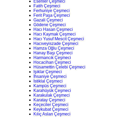
Esenler Çeşmeci
Fatih Çeşmeci
Ferhuniye Çeşmeci
Ferit Paşa Çeşmeci
Gazali Çeşmeci
Gödene Çeşmeci
Hacı Hasan Çeşmeci
Hacı Kaymak Çeşmeci
Hacı Yusuf Mescit Çeşmeci
Hacıveyiszade Çeşmeci
Hamza Oğlu Çeşmeci
Hanay Başı Çeşmeci
Harmancık Çeşmeci
Hocacihan Çeşmeci
Hüsamettin Çelebi Çeşmeci
Işıklar Çeşmeci
İhsaniye Çeşmeci
İstiklal Çeşmeci
Kampüs Çeşmeci
Karahüyük Çeşmeci
Karakulak Çeşmeci
Karatay Çeşmeci
Keçeciler Çeşmeci
Keykubat Çeşmeci
Kılıç Aslan Çeşmeci