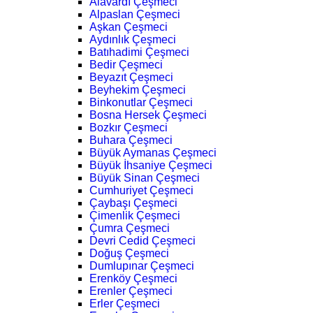
Alavardı Çeşmeci
Alpaslan Çeşmeci
Aşkan Çeşmeci
Aydınlık Çeşmeci
Batıhadimi Çeşmeci
Bedir Çeşmeci
Beyazıt Çeşmeci
Beyhekim Çeşmeci
Binkonutlar Çeşmeci
Bosna Hersek Çeşmeci
Bozkır Çeşmeci
Buhara Çeşmeci
Büyük Aymanas Çeşmeci
Büyük İhsaniye Çeşmeci
Büyük Sinan Çeşmeci
Cumhuriyet Çeşmeci
Çaybaşı Çeşmeci
Çimenlik Çeşmeci
Çumra Çeşmeci
Devri Cedid Çeşmeci
Doğuş Çeşmeci
Dumlupınar Çeşmeci
Erenköy Çeşmeci
Erenler Çeşmeci
Erler Çeşmeci