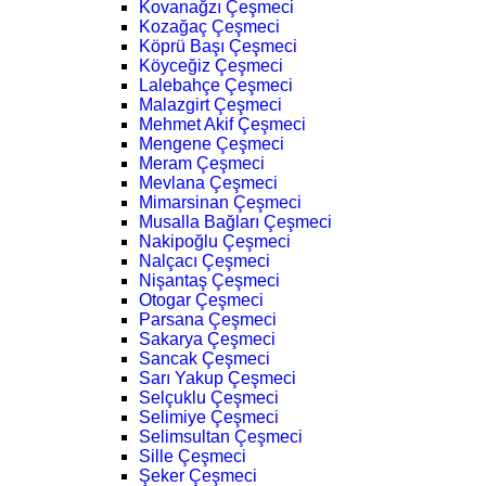
Kovanağzı Çeşmeci
Kozağaç Çeşmeci
Köprü Başı Çeşmeci
Köyceğiz Çeşmeci
Lalebahçe Çeşmeci
Malazgirt Çeşmeci
Mehmet Akif Çeşmeci
Mengene Çeşmeci
Meram Çeşmeci
Mevlana Çeşmeci
Mimarsinan Çeşmeci
Musalla Bağları Çeşmeci
Nakipoğlu Çeşmeci
Nalçacı Çeşmeci
Nişantaş Çeşmeci
Otogar Çeşmeci
Parsana Çeşmeci
Sakarya Çeşmeci
Sancak Çeşmeci
Sarı Yakup Çeşmeci
Selçuklu Çeşmeci
Selimiye Çeşmeci
Selimsultan Çeşmeci
Sille Çeşmeci
Şeker Çeşmeci