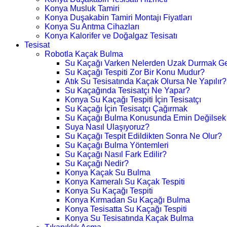
Konya Musluk Tamiri
Konya Duşakabin Tamiri Montajı Fiyatları
Konya Su Arıtma Cihazları
Konya Kalorifer ve Doğalgaz Tesisatı
Tesisat
Robotla Kaçak Bulma
Su Kaçağı Varken Nelerden Uzak Durmak Ge
Su Kaçağı Tespiti Zor Bir Konu Mudur?
Atık Su Tesisatında Kaçak Olursa Ne Yapılır?
Su Kaçağında Tesisatçı Ne Yapar?
Konya Su Kaçağı Tespiti İçin Tesisatçı
Su Kaçağı İçin Tesisatçı Çağırmak
Su Kaçağı Bulma Konusunda Emin Değilsek
Suya Nasıl Ulaşıyoruz?
Su Kaçağı Tespit Edildikten Sonra Ne Olur?
Su Kaçağı Bulma Yöntemleri
Su Kaçağı Nasıl Fark Edilir?
Su Kaçağı Nedir?
Konya Kaçak Su Bulma
Konya Kameralı Su Kaçak Tespiti
Konya Su Kaçağı Tespiti
Konya Kırmadan Su Kaçağı Bulma
Konya Tesisatta Su Kaçağı Tespiti
Konya Su Tesisatında Kaçak Bulma