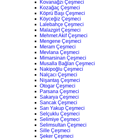
Kovanağzı Çeşmeci
Kozağaç Çeşmeci
Köprü Başı Çeşmeci
Köyceğiz Çeşmeci
Lalebahçe Çeşmeci
Malazgirt Çeşmeci
Mehmet Akif Çeşmeci
Mengene Çeşmeci
Meram Çeşmeci
Mevlana Çeşmeci
Mimarsinan Çeşmeci
Musalla Bağları Çeşmeci
Nakipoğlu Çeşmeci
Nalçacı Çeşmeci
Nişantaş Çeşmeci
Otogar Çeşmeci
Parsana Çeşmeci
Sakarya Çeşmeci
Sancak Çeşmeci
Sarı Yakup Çeşmeci
Selçuklu Çeşmeci
Selimiye Çeşmeci
Selimsultan Çeşmeci
Sille Çeşmeci
Şeker Çeşmeci