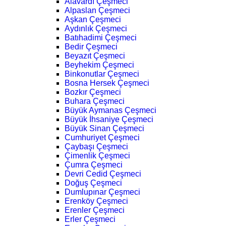
Alavardı Çeşmeci
Alpaslan Çeşmeci
Aşkan Çeşmeci
Aydınlık Çeşmeci
Batıhadimi Çeşmeci
Bedir Çeşmeci
Beyazıt Çeşmeci
Beyhekim Çeşmeci
Binkonutlar Çeşmeci
Bosna Hersek Çeşmeci
Bozkır Çeşmeci
Buhara Çeşmeci
Büyük Aymanas Çeşmeci
Büyük İhsaniye Çeşmeci
Büyük Sinan Çeşmeci
Cumhuriyet Çeşmeci
Çaybaşı Çeşmeci
Çimenlik Çeşmeci
Çumra Çeşmeci
Devri Cedid Çeşmeci
Doğuş Çeşmeci
Dumlupınar Çeşmeci
Erenköy Çeşmeci
Erenler Çeşmeci
Erler Çeşmeci