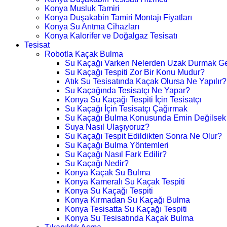
Konya Musluk Tamiri
Konya Duşakabin Tamiri Montajı Fiyatları
Konya Su Arıtma Cihazları
Konya Kalorifer ve Doğalgaz Tesisatı
Tesisat
Robotla Kaçak Bulma
Su Kaçağı Varken Nelerden Uzak Durmak Ge
Su Kaçağı Tespiti Zor Bir Konu Mudur?
Atık Su Tesisatında Kaçak Olursa Ne Yapılır?
Su Kaçağında Tesisatçı Ne Yapar?
Konya Su Kaçağı Tespiti İçin Tesisatçı
Su Kaçağı İçin Tesisatçı Çağırmak
Su Kaçağı Bulma Konusunda Emin Değilsek
Suya Nasıl Ulaşıyoruz?
Su Kaçağı Tespit Edildikten Sonra Ne Olur?
Su Kaçağı Bulma Yöntemleri
Su Kaçağı Nasıl Fark Edilir?
Su Kaçağı Nedir?
Konya Kaçak Su Bulma
Konya Kameralı Su Kaçak Tespiti
Konya Su Kaçağı Tespiti
Konya Kırmadan Su Kaçağı Bulma
Konya Tesisatta Su Kaçağı Tespiti
Konya Su Tesisatında Kaçak Bulma