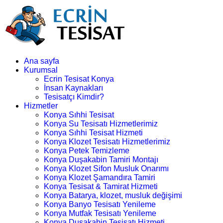
Ana sayfa
Kurumsal
Ecrin Tesisat Konya
İnsan Kaynakları
Tesisatçı Kimdir?
Hizmetler
Konya Sıhhi Tesisat
Konya Su Tesisatı Hizmetlerimiz
Konya Sıhhi Tesisat Hizmeti
Konya Klozet Tesisatı Hizmetlerimiz
Konya Petek Temizleme
Konya Duşakabin Tamiri Montajı
Konya Klozet Sifon Musluk Onarımı
Konya Klozet Şamandıra Tamiri
Konya Tesisat & Tamirat Hizmeti
Konya Batarya, klozet, musluk değişimi
Konya Banyo Tesisatı Yenileme
Konya Mutfak Tesisatı Yenileme
Konya Duşakabin Tesisatı Hizmeti