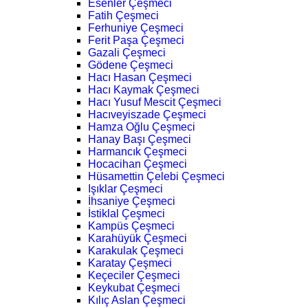
Esenler Çeşmeci
Fatih Çeşmeci
Ferhuniye Çeşmeci
Ferit Paşa Çeşmeci
Gazali Çeşmeci
Gödene Çeşmeci
Hacı Hasan Çeşmeci
Hacı Kaymak Çeşmeci
Hacı Yusuf Mescit Çeşmeci
Hacıveyiszade Çeşmeci
Hamza Oğlu Çeşmeci
Hanay Başı Çeşmeci
Harmancık Çeşmeci
Hocacihan Çeşmeci
Hüsamettin Çelebi Çeşmeci
Işıklar Çeşmeci
İhsaniye Çeşmeci
İstiklal Çeşmeci
Kampüs Çeşmeci
Karahüyük Çeşmeci
Karakulak Çeşmeci
Karatay Çeşmeci
Keçeciler Çeşmeci
Keykubat Çeşmeci
Kılıç Aslan Çeşmeci