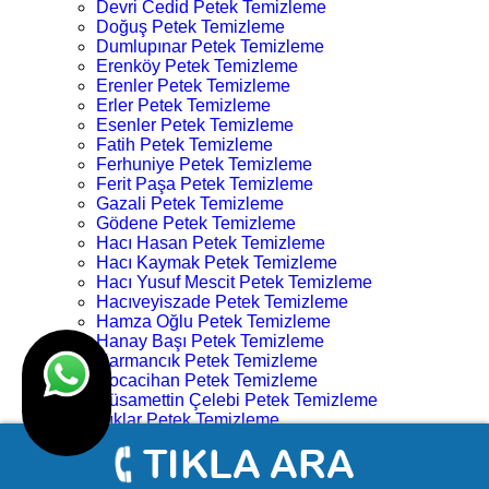
Devri Cedid Petek Temizleme
Doğuş Petek Temizleme
Dumlupınar Petek Temizleme
Erenköy Petek Temizleme
Erenler Petek Temizleme
Erler Petek Temizleme
Esenler Petek Temizleme
Fatih Petek Temizleme
Ferhuniye Petek Temizleme
Ferit Paşa Petek Temizleme
Gazali Petek Temizleme
Gödene Petek Temizleme
Hacı Hasan Petek Temizleme
Hacı Kaymak Petek Temizleme
Hacı Yusuf Mescit Petek Temizleme
Hacıveyiszade Petek Temizleme
Hamza Oğlu Petek Temizleme
Hanay Başı Petek Temizleme
Harmancık Petek Temizleme
Hocacihan Petek Temizleme
Hüsamettin Çelebi Petek Temizleme
Işıklar Petek Temizleme
İhsaniye Petek Temizleme
İstiklal Petek Temizleme
Kampüs Petek Temizleme