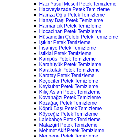
Hacı Yusuf Mescit Petek Temizleme
Hacıveyiszade Petek Temizleme
Hamza Oğlu Petek Temizleme
Hanay Başı Petek Temizleme
Harmancık Petek Temizleme
Hocacihan Petek Temizleme
Hüsamettin Çelebi Petek Temizleme
Işıklar Petek Temizleme
İhsaniye Petek Temizleme
İstiklal Petek Temizleme
Kampüs Petek Temizleme
Karahüyük Petek Temizleme
Karakulak Petek Temizleme
Karatay Petek Temizleme
Keçeciler Petek Temizleme
Keykubat Petek Temizleme
Kılıç Aslan Petek Temizleme
Kovanağzı Petek Temizleme
Kozağaç Petek Temizleme
Köprü Başı Petek Temizleme
Köyceğiz Petek Temizleme
Lalebahçe Petek Temizleme
Malazgirt Petek Temizleme
Mehmet Akif Petek Temizleme
Mengene Petek Temizleme