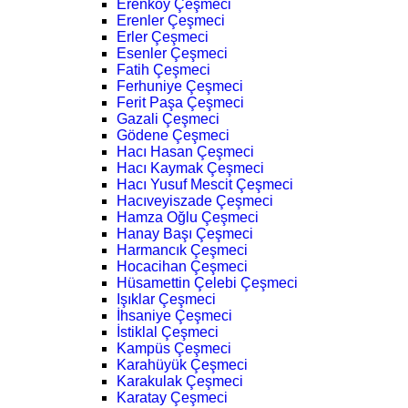
Erenköy Çeşmeci
Erenler Çeşmeci
Erler Çeşmeci
Esenler Çeşmeci
Fatih Çeşmeci
Ferhuniye Çeşmeci
Ferit Paşa Çeşmeci
Gazali Çeşmeci
Gödene Çeşmeci
Hacı Hasan Çeşmeci
Hacı Kaymak Çeşmeci
Hacı Yusuf Mescit Çeşmeci
Hacıveyiszade Çeşmeci
Hamza Oğlu Çeşmeci
Hanay Başı Çeşmeci
Harmancık Çeşmeci
Hocacihan Çeşmeci
Hüsamettin Çelebi Çeşmeci
Işıklar Çeşmeci
İhsaniye Çeşmeci
İstiklal Çeşmeci
Kampüs Çeşmeci
Karahüyük Çeşmeci
Karakulak Çeşmeci
Karatay Çeşmeci