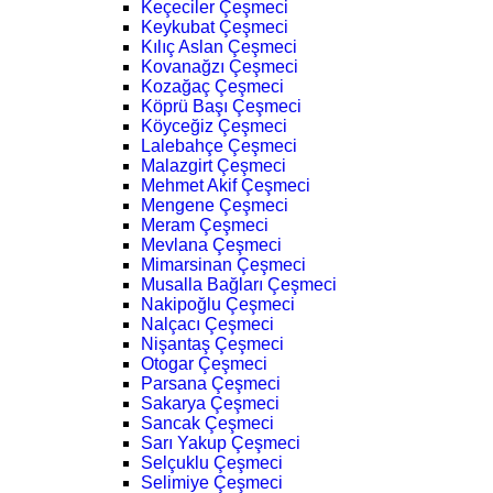
Keçeciler Çeşmeci
Keykubat Çeşmeci
Kılıç Aslan Çeşmeci
Kovanağzı Çeşmeci
Kozağaç Çeşmeci
Köprü Başı Çeşmeci
Köyceğiz Çeşmeci
Lalebahçe Çeşmeci
Malazgirt Çeşmeci
Mehmet Akif Çeşmeci
Mengene Çeşmeci
Meram Çeşmeci
Mevlana Çeşmeci
Mimarsinan Çeşmeci
Musalla Bağları Çeşmeci
Nakipoğlu Çeşmeci
Nalçacı Çeşmeci
Nişantaş Çeşmeci
Otogar Çeşmeci
Parsana Çeşmeci
Sakarya Çeşmeci
Sancak Çeşmeci
Sarı Yakup Çeşmeci
Selçuklu Çeşmeci
Selimiye Çeşmeci