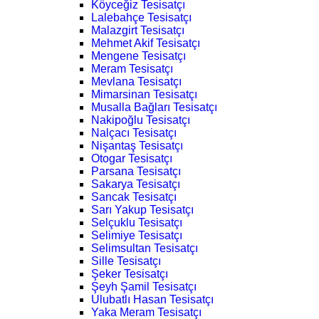
Köyceğiz Tesisatçı
Lalebahçe Tesisatçı
Malazgirt Tesisatçı
Mehmet Akif Tesisatçı
Mengene Tesisatçı
Meram Tesisatçı
Mevlana Tesisatçı
Mimarsinan Tesisatçı
Musalla Bağları Tesisatçı
Nakipoğlu Tesisatçı
Nalçacı Tesisatçı
Nişantaş Tesisatçı
Otogar Tesisatçı
Parsana Tesisatçı
Sakarya Tesisatçı
Sancak Tesisatçı
Sarı Yakup Tesisatçı
Selçuklu Tesisatçı
Selimiye Tesisatçı
Selimsultan Tesisatçı
Sille Tesisatçı
Şeker Tesisatçı
Şeyh Şamil Tesisatçı
Ulubatlı Hasan Tesisatçı
Yaka Meram Tesisatçı