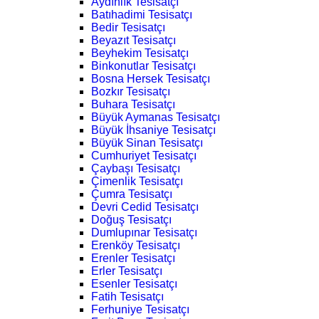
Aydınlık Tesisatçı
Batıhadimi Tesisatçı
Bedir Tesisatçı
Beyazıt Tesisatçı
Beyhekim Tesisatçı
Binkonutlar Tesisatçı
Bosna Hersek Tesisatçı
Bozkır Tesisatçı
Buhara Tesisatçı
Büyük Aymanas Tesisatçı
Büyük İhsaniye Tesisatçı
Büyük Sinan Tesisatçı
Cumhuriyet Tesisatçı
Çaybaşı Tesisatçı
Çimenlik Tesisatçı
Çumra Tesisatçı
Devri Cedid Tesisatçı
Doğuş Tesisatçı
Dumlupınar Tesisatçı
Erenköy Tesisatçı
Erenler Tesisatçı
Erler Tesisatçı
Esenler Tesisatçı
Fatih Tesisatçı
Ferhuniye Tesisatçı