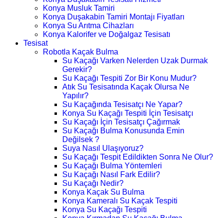
Konya Musluk Tamiri
Konya Duşakabin Tamiri Montajı Fiyatları
Konya Su Arıtma Cihazları
Konya Kalorifer ve Doğalgaz Tesisatı
Tesisat
Robotla Kaçak Bulma
Su Kaçağı Varken Nelerden Uzak Durmak
Gerekir?
Su Kaçağı Tespiti Zor Bir Konu Mudur?
Atık Su Tesisatında Kaçak Olursa Ne
Yapılır?
Su Kaçağında Tesisatçı Ne Yapar?
Konya Su Kaçağı Tespiti İçin Tesisatçı
Su Kaçağı İçin Tesisatçı Çağırmak
Su Kaçağı Bulma Konusunda Emin
Değilsek ?
Suya Nasıl Ulaşıyoruz?
Su Kaçağı Tespit Edildikten Sonra Ne Olur?
Su Kaçağı Bulma Yöntemleri
Su Kaçağı Nasıl Fark Edilir?
Su Kaçağı Nedir?
Konya Kaçak Su Bulma
Konya Kameralı Su Kaçak Tespiti
Konya Su Kaçağı Tespiti