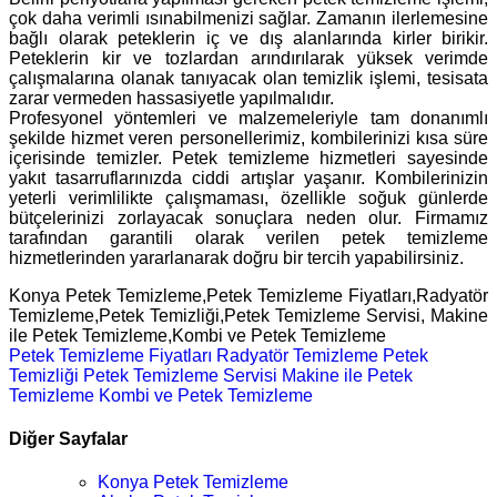
çok daha verimli ısınabilmenizi sağlar. Zamanın ilerlemesine
bağlı olarak peteklerin iç ve dış alanlarında kirler birikir.
Peteklerin kir ve tozlardan arındırılarak yüksek verimde
çalışmalarına olanak tanıyacak olan temizlik işlemi, tesisata
zarar vermeden hassasiyetle yapılmalıdır.
Profesyonel yöntemleri ve malzemeleriyle tam donanımlı
şekilde hizmet veren personellerimiz, kombilerinizi kısa süre
içerisinde temizler. Petek temizleme hizmetleri sayesinde
yakıt tasarruflarınızda ciddi artışlar yaşanır. Kombilerinizin
yeterli verimlilikte çalışmaması, özellikle soğuk günlerde
bütçelerinizi zorlayacak sonuçlara neden olur. Firmamız
tarafından garantili olarak verilen petek temizleme
hizmetlerinden yararlanarak doğru bir tercih yapabilirsiniz.
Konya Petek Temizleme,Petek Temizleme Fiyatları,Radyatör
Temizleme,Petek Temizliği,Petek Temizleme Servisi, Makine
ile Petek Temizleme,Kombi ve Petek Temizleme
Petek Temizleme Fiyatları
Radyatör Temizleme
Petek
Temizliği
Petek Temizleme Servisi
Makine ile Petek
Temizleme
Kombi ve Petek Temizleme
Diğer Sayfalar
Konya Petek Temizleme