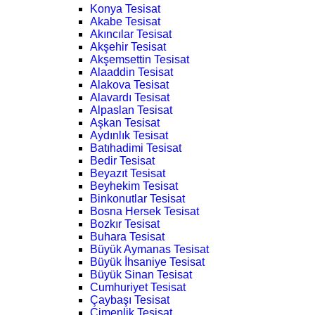
Konya Tesisat
Akabe Tesisat
Akıncılar Tesisat
Akşehir Tesisat
Akşemsettin Tesisat
Alaaddin Tesisat
Alakova Tesisat
Alavardı Tesisat
Alpaslan Tesisat
Aşkan Tesisat
Aydınlık Tesisat
Batıhadimi Tesisat
Bedir Tesisat
Beyazıt Tesisat
Beyhekim Tesisat
Binkonutlar Tesisat
Bosna Hersek Tesisat
Bozkır Tesisat
Buhara Tesisat
Büyük Aymanas Tesisat
Büyük İhsaniye Tesisat
Büyük Sinan Tesisat
Cumhuriyet Tesisat
Çaybaşı Tesisat
Çimenlik Tesisat