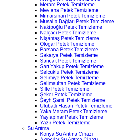
Meram Petek Temizleme
Mevlana Petek Temizleme
Mimarsinan Petek Temizleme
Musalla Bağları Petek Temizleme
Nakipoğlu Petek Temizleme
Nalçacı Petek Temizleme
Nişantaş Petek Temizleme
Otogar Petek Temizleme
Parsana Petek Temizleme
Sakarya Petek Temizleme
Sancak Petek Temizleme
Sarı Yakup Petek Temizleme
Selçuklu Petek Temizleme
Selimiye Petek Temizleme
Selimsultan Petek Temizleme
Sille Petek Temizleme
Şeker Petek Temizleme
Şeyh Şamil Petek Temizleme
Ulubatlı Hasan Petek Temizleme
Yaka Meram Petek Temizleme
Yaylapınar Petek Temizleme
Yazır Petek Temizleme
Su Arıtma
Konya Su Arıtma Cihazı
Akıncılar Su Arıtma Cihazı