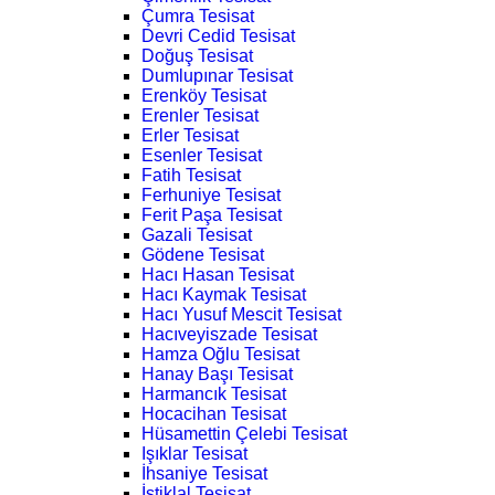
Çumra Tesisat
Devri Cedid Tesisat
Doğuş Tesisat
Dumlupınar Tesisat
Erenköy Tesisat
Erenler Tesisat
Erler Tesisat
Esenler Tesisat
Fatih Tesisat
Ferhuniye Tesisat
Ferit Paşa Tesisat
Gazali Tesisat
Gödene Tesisat
Hacı Hasan Tesisat
Hacı Kaymak Tesisat
Hacı Yusuf Mescit Tesisat
Hacıveyiszade Tesisat
Hamza Oğlu Tesisat
Hanay Başı Tesisat
Harmancık Tesisat
Hocacihan Tesisat
Hüsamettin Çelebi Tesisat
Işıklar Tesisat
İhsaniye Tesisat
İstiklal Tesisat