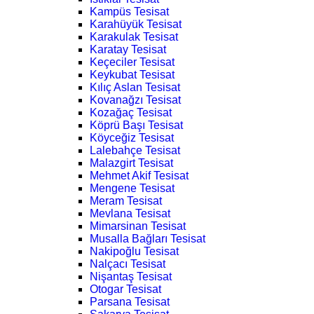
Kampüs Tesisat
Karahüyük Tesisat
Karakulak Tesisat
Karatay Tesisat
Keçeciler Tesisat
Keykubat Tesisat
Kılıç Aslan Tesisat
Kovanağzı Tesisat
Kozağaç Tesisat
Köprü Başı Tesisat
Köyceğiz Tesisat
Lalebahçe Tesisat
Malazgirt Tesisat
Mehmet Akif Tesisat
Mengene Tesisat
Meram Tesisat
Mevlana Tesisat
Mimarsinan Tesisat
Musalla Bağları Tesisat
Nakipoğlu Tesisat
Nalçacı Tesisat
Nişantaş Tesisat
Otogar Tesisat
Parsana Tesisat