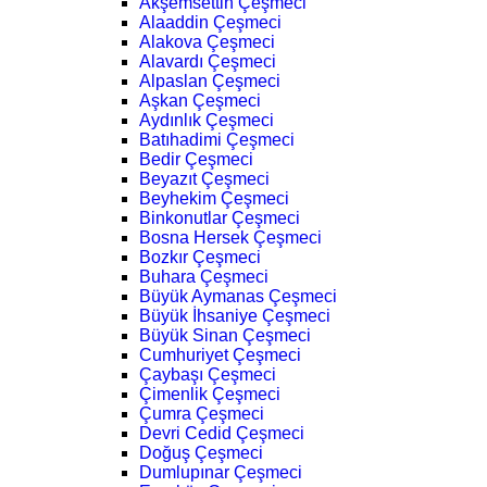
Akşemsettin Çeşmeci
Alaaddin Çeşmeci
Alakova Çeşmeci
Alavardı Çeşmeci
Alpaslan Çeşmeci
Aşkan Çeşmeci
Aydınlık Çeşmeci
Batıhadimi Çeşmeci
Bedir Çeşmeci
Beyazıt Çeşmeci
Beyhekim Çeşmeci
Binkonutlar Çeşmeci
Bosna Hersek Çeşmeci
Bozkır Çeşmeci
Buhara Çeşmeci
Büyük Aymanas Çeşmeci
Büyük İhsaniye Çeşmeci
Büyük Sinan Çeşmeci
Cumhuriyet Çeşmeci
Çaybaşı Çeşmeci
Çimenlik Çeşmeci
Çumra Çeşmeci
Devri Cedid Çeşmeci
Doğuş Çeşmeci
Dumlupınar Çeşmeci