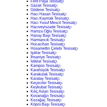
Ferit Paşa Tesisatçı
Gazali Tesisatçı
Gödene Tesisatçı
Hacı Hasan Tesisatçı
Hacı Kaymak Tesisatçı
Hacı Yusuf Mescit Tesisatçı
Hacıveyiszade Tesisatçı
Hamza Oğlu Tesisatçı
Hanay Başı Tesisatçı
Harmancık Tesisatçı
Hocacihan Tesisatçı
Hüsamettin Çelebi Tesisatçı
Işıklar Tesisatçı
İhsaniye Tesisatçı
İstiklal Tesisatçı
Kampüs Tesisatçı
Karahüyük Tesisatçı
Karakulak Tesisatçı
Karatay Tesisatçı
Keçeciler Tesisatçı
Keykubat Tesisatçı
Kılıç Aslan Tesisatçı
Kovanağzı Tesisatçı
Kozağaç Tesisatçı
Köprü Başı Tesisatçı