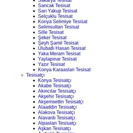
Sakarya Tesisat
Sancak Tesisat
Sarı Yakup Tesisat
Selçuklu Tesisat
Konya Selimiye Tesisat
Selimsultan Tesisat
Sille Tesisat
Şeker Tesisat
Şeyh Şamil Tesisat
Ulubatlı Hasan Tesisat
Yaka Meram Tesisat
Yaylapınar Tesisat
Yazır Tesisat
Konya Karaaslan Tesisat
Tesisatçı
Konya Tesisatçı
Akabe Tesisatçı
Akıncılar Tesisatçı
Akşehir Tesisatçı
Akşemsettin Tesisatçı
Alaaddin Tesisatçı
Alakova Tesisatçı
Alavardı Tesisatçı
Alpaslan Tesisatçı
Aşkan Tesisatçı